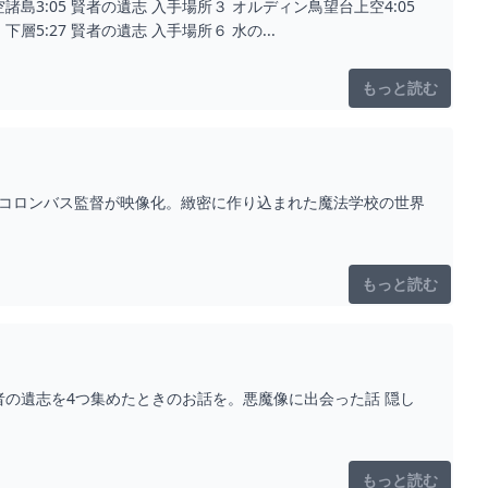
空諸島3:05 賢者の遺志 入手場所３ オルディン鳥望台上空4:05
層5:27 賢者の遺志 入手場所６ 水の...
もっと読む
・コロンバス監督が映像化。緻密に作り込まれた魔法学校の世界
もっと読む
の遺志を4つ集めたときのお話を。悪魔像に出会った話 隠し
もっと読む