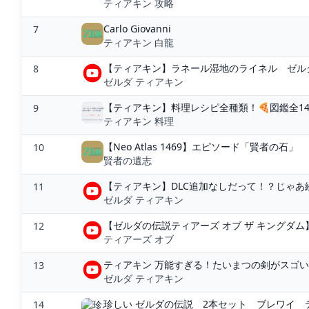
ティアキン 攻略
Carlo Giovanni
7
ティアキン 白龍
【ティアキン】ラネール湿地のライネル ゼルダ
8
ゼルダ ティアキン
【ティアキン】料理レシピ全種類！🍕図鑑全146種
9
ティアキン 料理
【Neo Atlas 1469】エピソード「賢者の石」
10
賢者の遺志
【ティアキン】DLC追加なしだって！？じゃあ続編
11
ゼルダ ティアキン
【ゼルダの伝説ティアーズ オブ ザ キングダム】
12
ティアーズ オブ
ティアキン 万能すぎる！たいまつの剣がスゴい理由
13
ゼルダ ティアキン
珍しい ゼルダの伝説 2本セット ブレワイ ティアキ
14