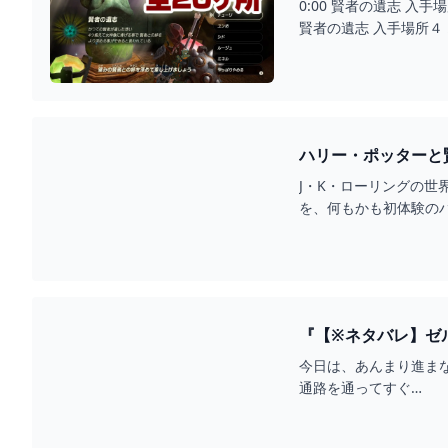
0:00 賢者の遺志 入
賢者の遺志 入手場所４ 
ハリー・ポッターと
J・K・ローリングの
を、何もかも初体験の
『【※ネタバレ】ゼ
今日は、あんまり進ま
通路を通ってすぐ…