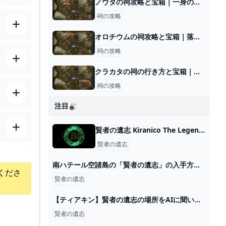
ノウダの祠攻略と宝箱｜一身の戦い 中等
祠の攻略
オロチウムの祠攻略と宝箱｜落ちる勇気
祠の攻略
クラカタの祠の行き方と宝箱｜ラウルの祝福
祠の攻略
注目🎳
賢者の遺志 Kiranico The Legend of Zelda: Tears of the Kingdom
賢者の遺志
南ハテール空諸島の「賢者の遺志」の入手方法【ティアキン攻略】 - YouTube
くださ
賢者の遺志
【ティアキン】賢者の遺志の場所をAIに聞いてみた【ゼルダの伝説ティアーズオブザキングダム】 : NANDEMOAI
賢者の遺志