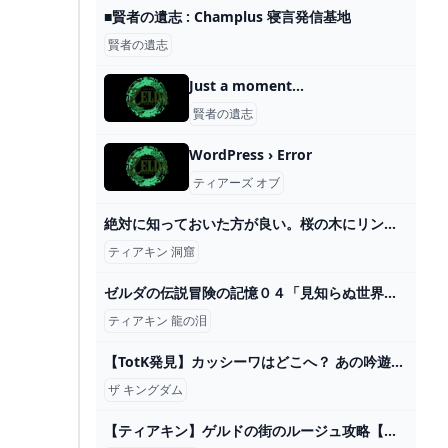
■賢者の遺志 : Champlus 寝言発信基地
賢者の遺志
Just a moment...
賢者の遺志
WordPress › Error
ティアーズ オブ
絶対に知っておいた方が良い。桜の木にリンゴをお供えすると...【ゼルダの伝説ティアーズオブザキングダム攻略 ティアキン】洞窟や探索に役立つ情報を初心者向けに解説 - YouTube
ティアキン 洞窟
ゼルダの伝説冒険の記憶０４「見知らぬ世界」。龍の泪。 - YouTube
ティアキン 龍の泪
【TotK発見】カッシーワはどこへ？ あの吟遊詩人の行方を徹底調査｜『ゼルダの伝説 ティアーズ オブ ザ キングダム』ハイラル調査隊 – Nintendo DREAM WEB
ザ キングダム
【ティアキン】ゲルドの街のルージュ攻略【ゼルダの伝説ティアーズオブザキングダム】 - ゲームウィズ