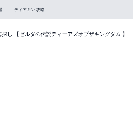
器
ティアキン 攻略
の遺志探し 【ゼルダの伝説ティーアズオブザキングダム 】