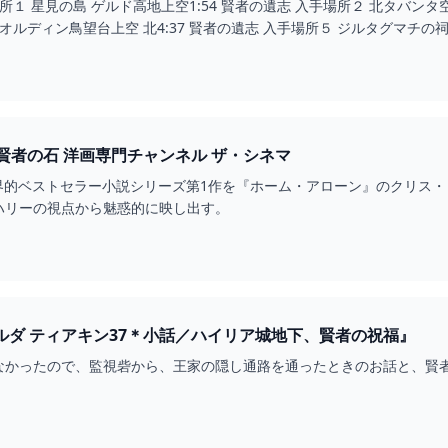
手場所１ 星見の島 ゲルド高地上空1:54 賢者の遺志 入手場所２ 北タバンタ
オルディン鳥望台上空 北4:37 賢者の遺志 入手場所５ ジルタグマチの祠 下
賢者の石 洋画専門チャンネル ザ・シネマ
世界的ベストセラー小説シリーズ第1作を『ホーム・アローン』のクリス
ハリーの視点から魅惑的に映し出す。
ルダ ティアキン37＊小話／ハイリア城地下、賢者の祝福』
なかったので、監視砦から、王家の隠し通路を通ったときのお話と、賢者