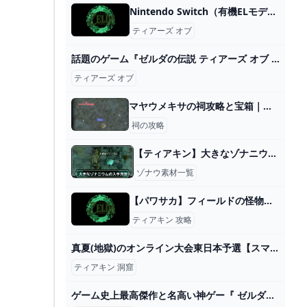
Nintendo Switch（有機ELモデル） ゼルダの伝説 ティアーズ オブ ザ キングダムエディション 商品詳細 マイ・グリーンスタンプ ポイントサービス
ティアーズ オブ
話題のゲーム『ゼルダの伝説 ティアーズ オブ ザ キングダム』レビュー。『ティアキン』がもたらす複層的で緩慢な時間｜Tokyo Art Beat
ティアーズ オブ
マヤウメキサの祠攻略と宝箱｜跳ね上がるちから
祠の攻略
【ティアキン】大きなゾナニウムの入手方法と使い道【ゼルダの伝説ティアーズオブザキングダム】
ゾナウ素材一覧
【パワサカ】フィールドの怪物の査定・効果とコツを入手できるキャラ【パワフルサッカー】 - ゲームウィズ
ティアキン 攻略
真夏(地獄)のオンライン大会東日本予選【スマブラSP】 - YouTube
ティアキン 洞窟
ゲーム史上最高傑作と名高い神ゲー『 ゼルダの伝説 ティアーズ オブ ザ キングダム 』#1 - YouTube