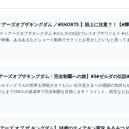
ーズオブザキングダム ／#SHORTS 】頭上に注意？！【#輝空カエデ
ダの伝説ティアーズオブザキングダム #ゼルダの伝説ブレスオブザワイルド 
映像、あるあるなどショート動画でサクッとお見せしたいなと思ってます
アーズオブザキングダム・完全制覇への旅】#3#ゼルダの伝説
ルドハイラルの世界を堪能させてもらい任天堂さまへの感謝の気持ちから
で100％の達成率で完全制覇を目指します！コメント、助言などお待ちしております！・
ーズ オブ ザ キングダム】38歳のティアキン実況 あるみつ VOL.0