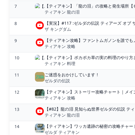
【ティアキン】「龍の泪」の攻略と発生場所【ゼ
7
ティアキン 龍の泪
【実況】#117 :ゼルダの伝説 ティアーズ オブ 
8
ザ キングダム
【ティアキン攻略】ファントムガノンを誰でもノ
9
ティアキン 攻略
【ティアキン】ポカポカ草の実の料理のやり方と
10
ティアキン 料理
ご迷惑をおかけしています！
11
ゼルダの伝説
【ティアキン】ストーリー攻略チャート｜メイン
12
ティアキン 攻略
【#82】龍の泪 見知らぬ世界ゼルダの伝説 ティアー
13
ティアキン 龍の泪
【ティアキン】ワッカ遺跡の秘密の攻略チャート
14
ゼルダ ティアキン