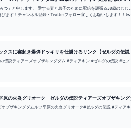
るみつ」と申します。 愛する妻と息子のために配信を頑張る38歳のじ
びます！チャンネル登録・Twitterフォロー宜しくお願いします！！t
クスに寝起き爆弾ドッキリを仕掛けるリンク【ゼルダの伝説 ティアー
伝説ティアーズオブザキングダム #ティアキン #ゼルダの伝説 #ヒノックス 
原の火炎グリオーク ゼルダの伝説ティアーズオブザキングダム #
ブザキングダムルツ平原の火炎グリオーク#ゼルダの伝説 #ティアキン#zel