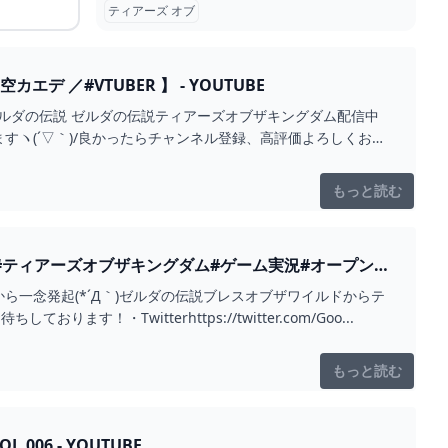
ティアーズ オブ
 ／#VTUBER 】 - YOUTUBE
#ゼルダの伝説 ゼルダの伝説ティアーズオブザキングダム配信中
ヽ(´▽｀)/良かったらチャンネル登録、高評価よろしくお願
もっと読む
#ティアーズオブザキングダム#ゲーム実況#オープンワ
一念発起(*´Д｀)ゼルダの伝説ブレスオブザワイルドからテ
Twitterhttps://twitter.com/Goo...
もっと読む
06 - YOUTUBE