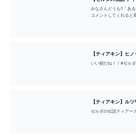
みなさんどうも!!「あ
コメントしてくれると喜
ィアーズオブ...
【ティアキン】ヒノッ
いい朝だね！！#ゼルダの
【ティアキン】ルツ平
- YOUTUBE
ゼルダの伝説ティアーズオ