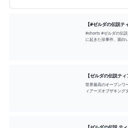
【#ゼルダの伝説ティア
#shorts #ゼル
に起きた珍事件、面白い
いします！
【ゼルダの伝説ティ
ールド - YOUTUBE
世界最高のオープンワー
ィアーズオブザキングダムま
【ゼルダの伝説 ティア