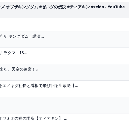
キングダム #ゼルダの伝説 #ティアキン #zelda - YouTube
 ザ キングダム」講演...
クマ - 13...
に来た、天空の迷宮！』
エノキダ社長と看板で飛び回る生放送【...
ミオの祠の場所【ティアキン】 ...