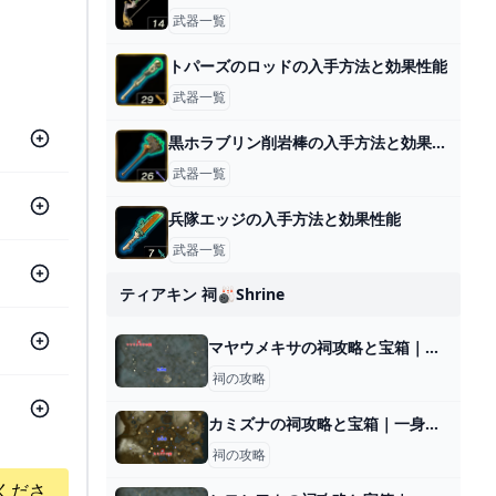
武器一覧
トパーズのロッドの入手方法と効果性能
武器一覧
黒ホラブリン削岩棒の入手方法と効果性能
武器一覧
兵隊エッジの入手方法と効果性能
武器一覧
ティアキン 祠🎳shrine
マヤウメキサの祠攻略と宝箱｜跳ね上がるちから
祠の攻略
カミズナの祠攻略と宝箱｜一身の戦い 初等
祠の攻略
くださ