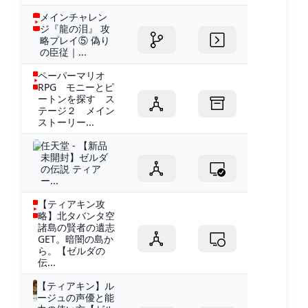
メインチャレン
ジ『龍の泪』 攻
略プレイ⑤ 偽り
の臣従｜...
ペーパーマリオ
RPG モニーとピ
ートンを探す ス
テージ２ メイン
ストーリー...
任天堂 - 【新品
未開封】ゼルダ
の伝説 ティア
ー...
【ティアキン攻
略】北タバンタ空
諸島の賢者の遺志
GET。暗闇の島か
ら。【ゼルダの
伝...
【ティアキン】ル
ージュの声優と能