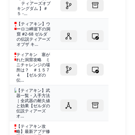
ティアーズオブ
キングダム 】＃
５ -...
【ティアキン】ウ
ーロコ岬崖下の洞
窟 #2-68 ゼルダ
の伝説ティアーズ
オブザ キ...
ティアキン 塞が
れた洞窟攻略 ミ
ニチャレンジの場
所は？ ＃１５７
４ 【ゼルダの
伝...
【ティアキン】武
器一覧・入手方法
｜全武器の耐久値
と効果【ゼルダの
伝説ティアーズ
オ...
【ティアキン攻
略】最新アプデ修