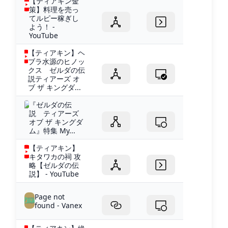
【ティアキン金
策】料理を売っ
てルピー稼ぎし
よう！ -
YouTube
【ティアキン】ヘ
ブラ水源のヒノッ
クス ゼルダの伝
説ティアーズ オ
ブ ザ キングダ...
『ゼルダの伝
説 ティアーズ
オブ ザ キングダ
ム』特集 My...
【ティアキン】
キタワカの祠 攻
略【ゼルダの伝
説】 - YouTube
Page not
found - Vanex