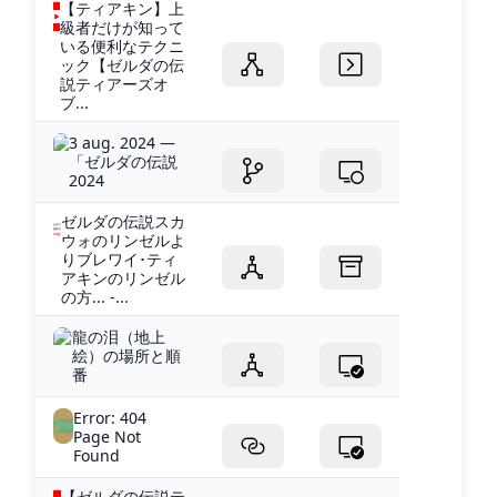
【ティアキン】上
級者だけが知って
いる便利なテクニ
ック【ゼルダの伝
説ティアーズオ
ブ...
3 aug. 2024 —
「ゼルダの伝説
2024
ゼルダの伝説スカ
ウォのリンゼルよ
りブレワイ･ティ
アキンのリンゼル
の方... -...
龍の泪（地上
絵）の場所と順
番
Error: 404
Page Not
Found
【ゼルダの伝説テ