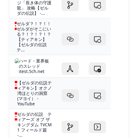
ジ「長き体の守護
龍」 攻略【ゼル
ダの伝説】 -...
ゼルダ？！？！！
ゼルダがそこにい
る？！？！？！？
【ティアキン】
【ゼルダの伝説
テ...
ハード・業界板
のスレッド
itest.5ch.net
【ゼルダの伝説テ
ィアキン】オクノ
湾ほとりの洞窟
(マヨイ） -
YouTube
ゼルダの伝説 テ
ィアーズ オブ ザ
キングダム TVCM
1 フィールド篇
-...