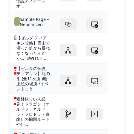
伝説ティアーズ
オ...
Sample Page –
Nebilimcen
【ゼルダ ティア
キン攻略】雪山で
滑った処から帰れ
なくなったんだ
が…│SWITCH...
【ゼルダの伝説
ティアキン】龍の
泪 (全11ヶ所 )地
上絵の場所 /イベ
ントまと...
素材欲しい人必
見！ドラゴン（オ
ルドラ・ネルド
ラ・フロドラ・白
龍）の周回ルート
や仕...