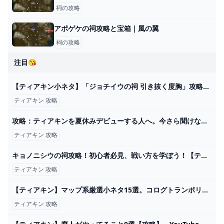
祠の攻略
アポゲケの祠攻略と宝箱｜風の翼
祠の攻略
注目😘
【ティアキン小ネタ】「ジョチイウの祠 引き抜く度胸」攻略！ 正しく石を抜けばOK【ゼルダの伝説】 - GAME Watch
ティアキン 攻略
攻略：ティアキンを夏休みデビューする人へ。今さら聞けない、序盤にやるべきこと10選【ゼルダの伝説 ティアーズ オブ ザ キングダム】 - 電撃オンライン
ティアキン 攻略
キョノニシウの祠攻略！初心者必見、戦い方を学ぼう！【ティアキン】 とあるゲームブログの軌跡
ティアキン 攻略
【ティアキン】マップ系厳選小ネタ15選。コログトランポリン/雷グリーオークを地底に落とすと！？【ゼルダの伝説ティアーズオブザキングダム】【ゆっくり解説】 - YouTube
ティアキン 攻略