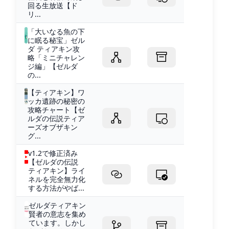
回る生放送【ド
リ...
「大いなる魚の下
に眠る秘宝」ゼル
ダ ティアキン攻
略「ミニチャレン
ジ編」【ゼルダ
の...
【ティアキン】ワ
ッカ遺跡の秘密の
攻略チャート【ゼ
ルダの伝説ティア
ーズオブザキン
グ...
v1.2で修正済み
【ゼルダの伝説
ティアキン】ライ
ネルを完全無力化
する方法がやば...
ゼルダティアキン
賢者の意志を集め
ています。しかし