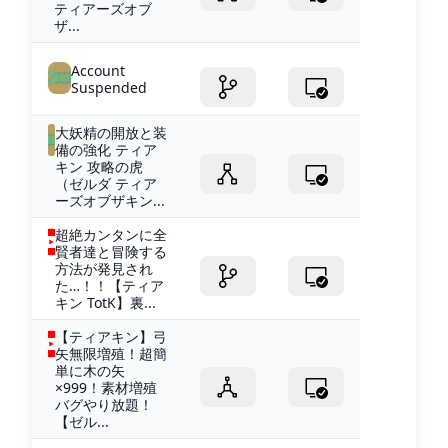
ティアーズオブ
ザ...
Account
Suspended
大妖精の開放と装
備の強化 ティア
キン 攻略の虎
（ゼルダ ティア
ーズオブザキン...
超絶カンタンに全
賢者達と冒険する
方法が発見され
た…！！【ティア
キン TotK】裏...
【ティアキン】弓
矢無限増殖！超簡
単に木の矢
×999！素材増殖
バグやり放題！
【ゼル...