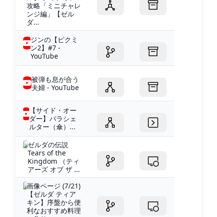
攻略「ミニチャレ
ンジ編」【ゼル
ダ...
ジンの【ピクミ
ン2】#7 -
YouTube
被弾も息が合う
夫婦 - YouTube
【サイド・オー
ダー】パラシェ
ルター（傘）...
ゼルダの伝説
Tears of the
Kingdom （ティ
アーズ オブ ザ ...
画像ページ (7/21)
【ゼルダ ティア
キン】序盤から便
利なおすすめ料理