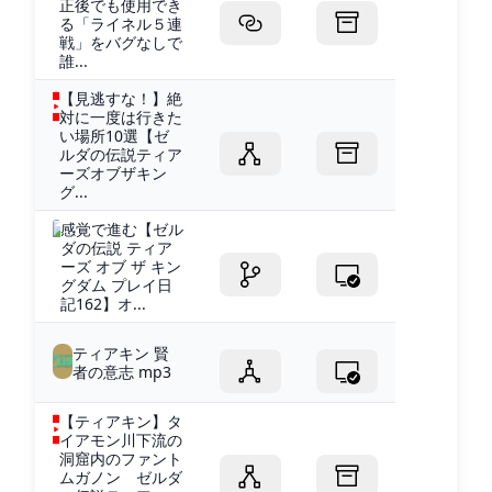
正後でも使用でき
る「ライネル５連
戦」をバグなしで
誰...
【見逃すな！】絶
対に一度は行きた
い場所10選【ゼ
ルダの伝説ティア
ーズオブザキン
グ...
感覚で進む【ゼル
ダの伝説 ティア
ーズ オブ ザ キン
グダム プレイ日
記162】オ...
ティアキン 賢
者の意志 mp3
【ティアキン】タ
イアモン川下流の
洞窟内のファント
ムガノン ゼルダ