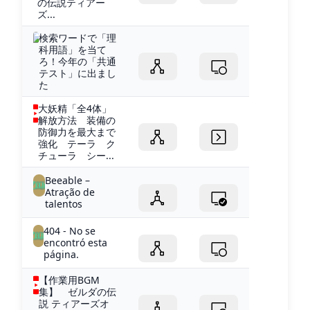
の伝説ティアー
ズ...
検索ワードで「理
科用語」を当て
ろ！今年の「共通
テスト」に出まし
た
大妖精「全4体」
解放方法 装備の
防御力を最大まで
強化 テーラ ク
チューラ シー...
Beeable –
Atração de
talentos
404 - No se
encontró esta
página.
【作業用BGM
集】 ゼルダの伝
説 ティアーズオ