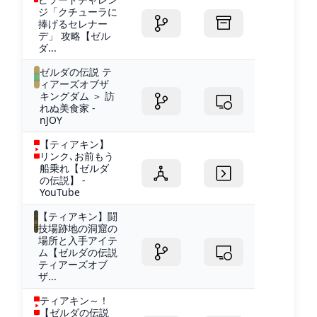
ジ「クチューラに
捧げるセレナー
デ」 攻略【ゼル
ダ...
ゼルダの伝説 テ
ィアーズオブザ
キングダム ＞ 訪
れぬ美食家 -
nJOY
【ティアキン】
リンク､お前もう
船乗れ【ゼルダ
の伝説】 -
YouTube
【ティアキン】闘
技場跡地の洞窟の
場所と入手アイテ
ム【ゼルダの伝説
ティアーズオブ
ザ...
ティアキン～！
【ゼルダの伝説