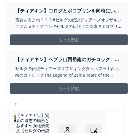
画↓ https://youtu.be/1oxpsDVl9...
【ティアキン】コログとボコブリンを同時にいじ
めるリンク【ゼルダの伝説 ティアーズ オブ ザ キ
需要あるよね？？？#ゼルダの伝説ティアーズオブザキン
ングダム】 - YOUTUBE
グダム #ティアキン #ゼルダの伝説 #コロ虐 #ボコブリン
#乗り物 #最強 #リンク #switch
もっと読む
【ティアキン】ヘブラ山西岳南のガチロック ゼ
ルダの伝説ティアーズ オブザキングダム2周目 #ゼ
ゼルダの伝説ティアーズオブザキングダムヘブラ山西岳
ルダの伝説 #ティアキン #ZELDA #SHORTS -
南のガチロックThe Legend of Zelda Tears of the
YOUTUBE
KingdomGachirock south of Mt. Hebra Nishidake젤다
의 전설 티어스 오브 더 킹덤히브리어 산 서악 남쪽의 가치
もっと読む
록La Légende ...
#
【ティアキン】賢
者の遺志の場所と
おすすめ強化優先
度【ゼルダの伝説