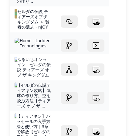
の作り...
ゼルダの伝説 テ
ィアーズオブザ
キングダム ＞ 賢
者の遺志 - nJOY
Home - Ladder
Technologies
ふるいちオンラ
イン - ゼルダの伝
説 ティアーズ オ
ブ ザ キングダム
【ゼルダの伝説テ
ィアキン攻略】気
球の作り方。空を
飛ぶ方法【ティア
ーズ オブ ザ ...
【ティアキン】パ
ラセールの入手方
法と使い方｜3章
で解放【ゼルダの