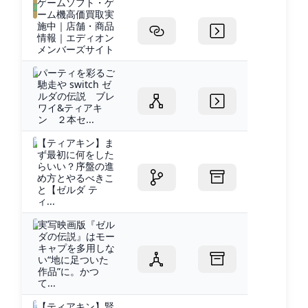
ゲームソフト・ゲ
ーム機高価買取実
施中｜店舗・商品
情報｜エディオン
メンバーズサイト
パーティを彩るご
馳走や switch ゼ
ルダの伝説 ブレ
ワイ&ティアキ
ン ２本セ...
【ティアキン】ま
ず最初に何をした
らいい？序盤の進
め方とやるべきこ
と【ゼルダ テ
ィ...
実写映画版『ゼル
ダの伝説』はモー
キャプを多用しな
い“地に足ついた
作品”に。かつ
て...
【ティアキン】賢