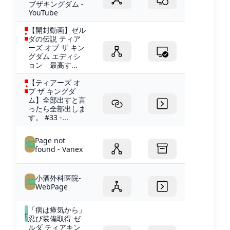
ブザキングダム -
YouTube
【開封動画】ゼル
ダの伝説 ティア
ーズ オブ ザ キン
グダム エディシ
ョン 最高す...
【ティアーズ オ
ブ ザ キングダ
ム】全部出すと言
ったら全部出しま
す。 #33 -...
Page not
found - Vanex
小酒外科医院-
WebPage
「病は瘴気から」
忍び装備取得 ゼ
ルダ ティアキン