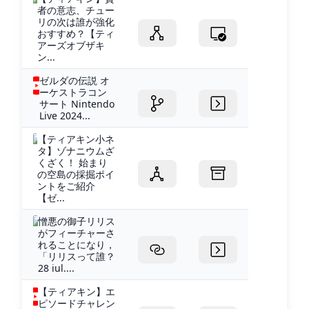
者の意志、チュー
リの次は誰が強化
おすすめ？【ティ
アーズオブザキ
ン...
ゼルダの伝説 オ
ーケストラコン
サート Nintendo
Live 2024...
【ティアキン小ネ
タ】ゾナニウムざ
くざく！ 始まり
の空島の採掘ポイ
ントをご紹介
【ゼ...
憎悪の御子リリス
がフィーチャーさ
れることになり，
「リリスって誰？
28 iul....
【ティアキン】エ
ピソードチャレン