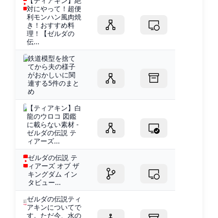
【ティアキン】絶
対にやって！超便
利モンハン風肉焼
き！おすすめ料
理！【ゼルダの
伝...
鉄道模型を捨て
てから夫の様子
がおかしいに関
連する5件のまと
め
【ティアキン】白
龍のウロコ 図鑑
に載らない素材 -
ゼルダの伝説 テ
ィアーズ...
ゼルダの伝説 テ
ィアーズ オブ ザ
キングダム イン
タビュー...
ゼルダの伝説ティ
アキンについてで
す。ただ今、水の