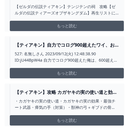
略【ゼルダの伝説ティアーズオブザキングダム】 -
【ゼルダの伝説ティアキン】テンジテンの祠 攻略【ゼ
YOUTUBE
ルダの伝説ティアーズオブザキングダム】再生リストに
動画まとめました。良かったら、観て頂けると嬉しいで
す(^ω^*)⇩ のURLは再生リストのリンクです(^ω^*)
もっと読む
https://www.youtube.com/playlist?
list=PLw30CFIEv9p...
【ティアキン】自力でコログ900超えたワイ、お面
が反応したら文字通り秒で場所を特定できるよう
527: 名無しさん 2023/09/12(火) 12:48:38.90
になる【ティアーズオブザキングダム】 ゼルダの
ID:jU44BpW4a 自力でコログ900超えた俺は、600超えた
伝説ティアーズオブザキングダム(ティアキン)攻略
あたりから、お面が反応したら文字通り秒で場所を特定
まとめ-コログ速報
できる。 最近探し回ったのは3つも無いと思う
もっと読む
【ティアキン】攻略 カガヤキの実の使い道と効果
(裏技)【ゼルダの伝説 ティアーズ オブ ザ キングダ
・カガヤキの実の使い道・カガヤキの実の効果・最強チ
ム】 - YOUTUBE
ート武器・瘴気の手（対策）・獣神の弓＋ギブドの骨
（最強説）超おちこぼれ東大生ゲーム初体験で作るゼル
ダ専門チャンネル━━━━━━━━━━━━━━━ 再生
もっと読む
リスト ━━━━━━━━━━━━━━━ ◆ 人気おめが動