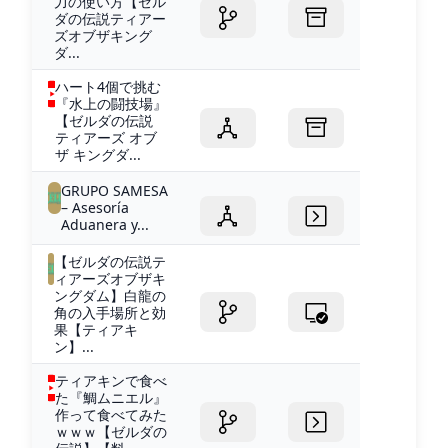
力の使い方【ゼル
ダの伝説ティアー
ズオブザキング
ダ...
ハート4個で挑む
『水上の闘技場』
【ゼルダの伝説
ティアーズ オブ
ザ キングダ...
GRUPO SAMESA
– Asesoría
Aduanera y...
【ゼルダの伝説テ
ィアーズオブザキ
ングダム】白龍の
角の入手場所と効
果【ティアキ
ン】...
ティアキンで食べ
た『鯛ムニエル』
作って食べてみた
ｗｗｗ【ゼルダの