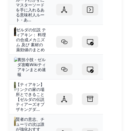
マスターソード
を手に入れるあ
る意味村人ルー
ト - あ...
ゼルダの伝説 テ
ィアキン： 料理
の合成メカニズ
ム 及び 素材の
薬効値のまとめ
裏技小技 - ゼル
ダ攻略Wikiティ
アキンまとめ速
報
【ティアキン】
リンクの家の場
所とできること
【ゼルダの伝説
ティアーズオブ
ザキングダ...
賢者の意志、チ
ューリの次は誰
が強化おすす