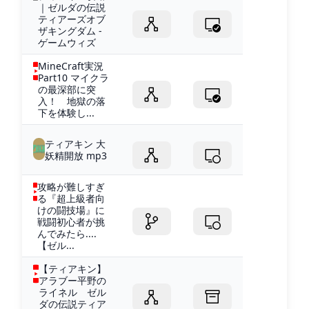
｜ゼルダの伝説
ティアーズオブ
ザキングダム -
ゲームウィズ
MineCraft実況
Part10 マイクラ
の最深部に突
入！ 地獄の落
下を体験し...
ティアキン 大
妖精開放 mp3
攻略が難しすぎ
る『超上級者向
けの闘技場』に
戦闘初心者が挑
んでみたら....
【ゼル...
【ティアキン】
アラブー平野の
ライネル ゼル
ダの伝説ティア