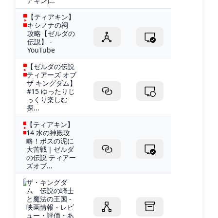
アキン)...
【ティアキン】
キシノナの祠
攻略【ゼルダの
伝説】 -
YouTube
【ゼルダの伝説
ティアーズ オブ
ザ キングダム】
#15 ゆったりじ
っくり楽しむ
探...
【ティアキン】
14 水の神殿攻
略！ボスの泥に
大苦戦｜ゼルダ
の伝説 ティアー
ズオブ...
ザ・キングダ
ム 伝説の騎士
と魔法の王国 -
映画情報・レビ
ュー・評価・あ