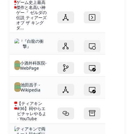
ゲーム史上最高
傑作と名高い神
ゲー『 ゼルダの
伝説 ティアーズ
オブ ザ キング
ダ...
『白龍の衝
撃』
小酒外科医院-
WebPage
池田昌子 -
Wikipedia
【ティアキン
#36】祠やらエ
ピチャレやるよ
- YouTube
ティアキンで両
ルート行かずに