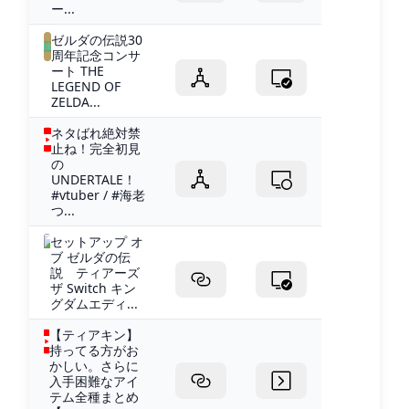
ー...
ゼルダの伝説30
周年記念コンサ
ート THE
LEGEND OF
ZELDA...
ネタばれ絶対禁
止ね！完全初見
の
UNDERTALE！
#vtuber / #海老
つ...
セットアップ オ
ブ ゼルダの伝
説 ティアーズ
ザ Switch キン
グダムエディ...
【ティアキン】
持ってる方がお
かしい。さらに
入手困難なアイ
テム全種まとめ