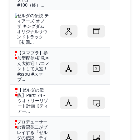
#100（終）...
ゼルダの伝説 テ
ィアーズ オブ
ザ キングダム
オリジナルサウ
ンドトラック
【初回...
【スマブラ】参
加型配信/初見さ
ん大歓迎！/コメ
ントして入室！
#ssbu #スマ
ブ...
【ゼルダの伝
説】Part174 -
ウオトリーリゾ
ート計画【ティ
アー...
プロデューサー
の青沼英二がプ
レイする『ゼル
ダの伝説 ティ