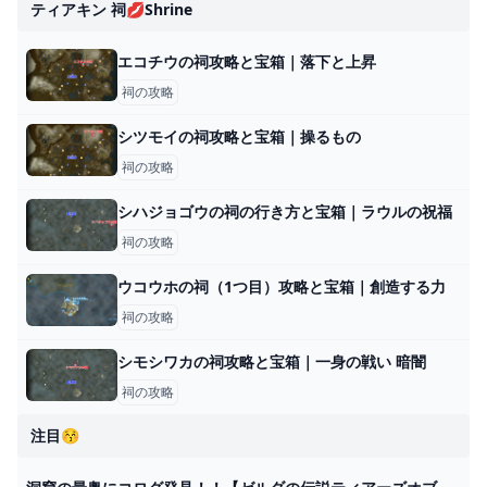
ティアキン 祠💋shrine
エコチウの祠攻略と宝箱｜落下と上昇
祠の攻略
シツモイの祠攻略と宝箱｜操るもの
祠の攻略
シハジョゴウの祠の行き方と宝箱｜ラウルの祝福
祠の攻略
ウコウホの祠（1つ目）攻略と宝箱｜創造する力
祠の攻略
シモシワカの祠攻略と宝箱｜一身の戦い 暗闇
祠の攻略
注目😚