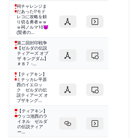
祠チャレンジま
だあった⁉モド
レコに攻略を頼
り切る勇者ｗｗ
ｗ祠ノルマ10😈
(賢者の...
第二回封印戦争
【ゼルダの伝説
ティアーズ オブ
ザ キングダム】
＃８７ -...
【ティアキン】
ミナッカレ平原
西のイエロッ
ク ゼルダの伝
説ティアーズ オ
ブザキング...
【ティアキン】
ウッコ池西のラ
イネル ゼルダ
の伝説ティア
ー...