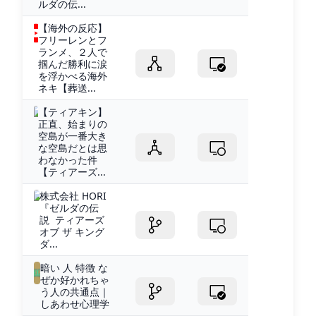
ルダの伝...
【海外の反応】
フリーレンとフ
ランメ、２人で
掴んだ勝利に涙
を浮かべる海外
ネキ【葬送...
【ティアキン】
正直、始まりの
空島が一番大き
な空島だとは思
わなかった件
【ティアーズ...
株式会社 HORI
『ゼルダの伝
説 ティアーズ
オブ ザ キング
ダ...
暗い 人 特徴 な
ぜか好かれちゃ
う人の共通点｜
しあわせ心理学