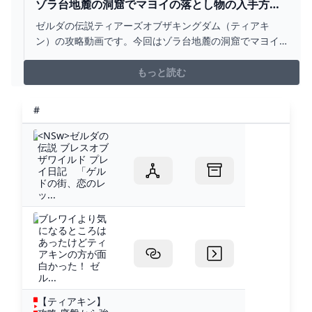
ゾラ台地麓の洞窟でマヨイの落とし物の入手方法
【ゼルダの伝説 ティアーズオブザキングダム（テ
ゼルダの伝説ティアーズオブザキングダム（ティアキ
ィアキン）】 - YOUTUBE
ン）の攻略動画です。今回はゾラ台地麓の洞窟でマヨイ
の落とし物の入手方法をお送りします。00:00 ゾラ台地麓
の洞窟をマップで表示00:20 ゾラ台地麓の洞窟を探検開始
もっと読む
04:30 ゾラ台地麓の洞窟のマヨイを発見04:39 マヨイを倒
してマヨイの落とし物を入手05:55...
#
<NSw>ゼルダの
伝説 ブレスオブ
ザワイルド プレ
イ日記 「ゲル
ドの街、恋のレ
ッ...
ブレワイより気
になるところは
あったけどティ
アキンの方が面
白かった！ ゼ
ル...
【ティアキン】