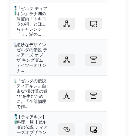
『ゼルダ ティア
キン』ラナ湖の
洞窟内「トキヨ
ウの祠」とほこ
らチャレンジ
「ラナ湖の...
絶妙なデザイン
ゼルダの伝説 テ
ィアーズ オブ
ザ キングダム
テイツーオリジ
ナ...
『ゼルダの伝説
ティアキン』自
由な“掛け算の遊
び”を生むため
に。「全部物理
で作...
【ティアキン】
料理一覧【ゼル
ダの伝説 ティア
ーズオブザキン