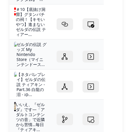
＃10【底抜け洞
窟】グタンバチ
の祠！【キモい
やつ】進まない
ゼルダの伝説 テ
ィアー...
ゼルダの伝説 グ
ッズ My
Nintendo
Store（マイニ
ンテンドース...
【ネタバレプレ
イ】ゼルダの伝
説 ティアキン -
Part.36 白龍の
泪 - ゆ...
いいえ、『ゼル
ダ』です―「ア
ダルトコンテン
ツの音」で近隣
から苦情…毎日
『ティアキ...