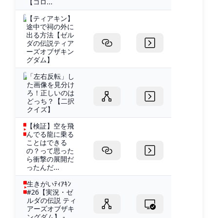
【コロ...
【ティアキン】
途中で祠の外に
出る方法【ゼル
ダの伝説ティア
ーズオブザキン
グダム】
「左右反転」し
た画像を見分け
ろ！正しいのは
どっち？【二択
クイズ】
【検証】空を飛
んでる龍に乗る
ことはできる
の？って思った
ら衝撃の展開だ
ったんだ...
生きがいﾃｨｱｷﾝ
#26【実況・ゼ
ルダの伝説 ティ
アーズオブザキ
ングダム】 -...