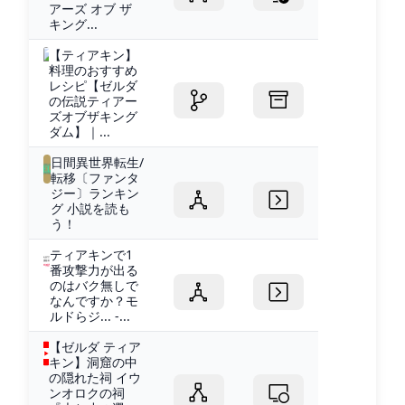
アーズ オブ ザ
キング...
【ティアキン】
料理のおすすめ
レシピ【ゼルダ
の伝説ティアー
ズオブザキング
ダム】｜...
日間異世界転生/
転移〔ファンタ
ジー〕ランキン
グ 小説を読も
う！
ティアキンで1
番攻撃力が出る
のはバク無しで
なんですか？モ
ルドらジ... -...
【ゼルダ ティア
キン】洞窟の中
の隠れた祠 イウ
ンオロクの祠