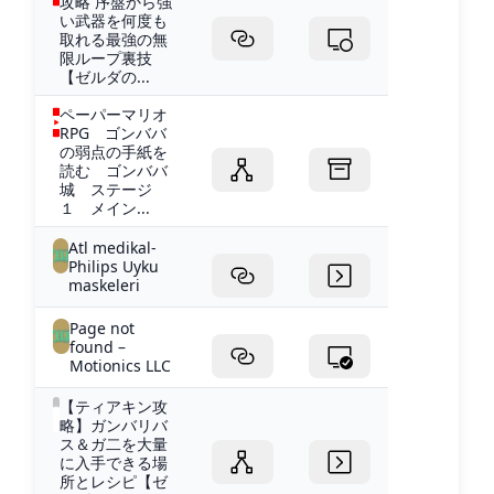
攻略 序盤から強
い武器を何度も
取れる最強の無
限ループ裏技
【ゼルダの...
ペーパーマリオ
RPG ゴンババ
の弱点の手紙を
読む ゴンババ
城 ステージ
１ メイン...
Atl medikal-
Philips Uyku
maskeleri
Page not
found –
Motionics LLC
【ティアキン攻
略】ガンバリバ
ス＆ガ二を大量
に入手できる場
所とレシピ【ゼ