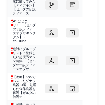
家に飾ってみた
【ティアキン】
【ゼルダの伝説
ティアーズ...
#1 はじま
り！！【ゼルダ
の伝説ティアー
ズオブザキング
ダム】 -
YouTube
絶対にブループ
リントに登録し
たい超優秀マシ
ン特集！【ゼル
ダの伝説ティア
ーズオブザ...
【攻略】SNSで
バズったゾナウ
兵器13選。厳選
した傑作兵器を
解説【ゼルダの
伝説テ...
〖朝活┊ティア