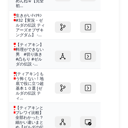
めんねｗ【完全
初...
生きがいﾃｨｱｷﾝ
#32【実況・ゼ
ルダの伝説 ティ
アーズオブザキ
ングダム】 -...
【ティアキン】
料理ができない
男 #切り抜き
#凸もり #ゼル
ダの伝説 -...
[ティアキン] も
う怖くない！地
底で役に立つ超
基本１０選 [ゼ
ルダの伝説 テ
ィ...
【ティアキンと
ブレワイ比較】
全部わかった？
細かい違いまと
め【ゼルダの伝