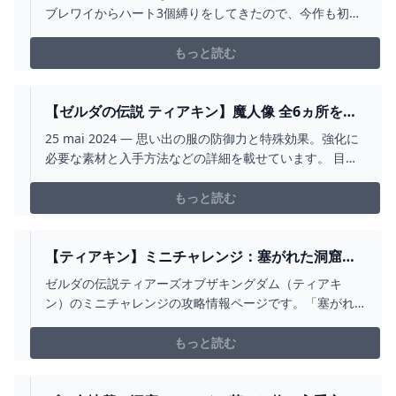
ニル･Δ / セルフ受肉VTUBER 】 - YOUTUBE
ブレワイからハート3個縛りをしてきたので、今作も初期
ハート縛りでプレイしていきます💪◆進捗：クリアしま
した！たのしかった！！！❤初期ハート縛りルール❤ゆ
もっと読む
るめのハート縛りプレイをしていきます！・基本的にハ
ート最大は3個固定、増やした場合は減らせるコンテンツ
があれば...
【ゼルダの伝説 ティアキン】魔人像 全6ヵ所を解
放しろ！暗闇・思い出・ダーク装備3セットが入手
25 mai 2024 — 思い出の服の防御力と特殊効果。強化に
できる方法【ティアーズ オブ ザ 2024
必要な素材と入手方法などの詳細を載せています。 目次.
思い出の
もっと読む
【ティアキン】ミニチャレンジ：塞がれた洞窟の
攻略チャート【ゼルダの伝説ティアーズオブザキ
ゼルダの伝説ティアーズオブザキングダム（ティアキ
ングダム】 - ゲームライン
ン）のミニチャレンジの攻略情報ページです。「塞がれ
た洞窟」クエストの場所や攻略方法などを画像付きで分
かりやすく解説しているので、ぜひゼルダの伝説ティア
もっと読む
ーズオブザキングダム（TotK）のミニチャレンジ攻略の
参考にしてください。