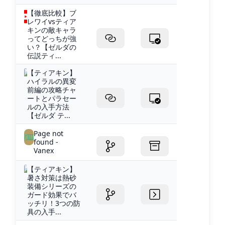
【徹底比較】ブ
レワイvsティア
キンの敵キャラ
ってどっちが強
い？【ゼルダの
伝説ティ...
【ティアキン】
ハイラルの異変
前編の攻略チャ
ートとパラセー
ルの入手方法
【ゼルダ テ...
Page not
found -
Vanex
【ティアキン】
暑さ対策は熱砂
装備シリーズの
ガード効果でバ
ッチリ！3つの防
具の入手...