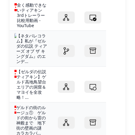
全く感動できな
いティアキン
3rdトレーラー
比較用動画 -
YouTube
【ネタバレコラ
ム】私が『ゼル
ダの伝説 ティア
ーズ オブ ザ キ
ングダム』のエ
ンデ...
【ゼルダの伝説
ティアキン】ゲ
ルド高地鳥望台
エリアの洞窟＆
マヨイを全攻
略！...
ゲルドの街のル
ージュ① ゲル
ドの街から雷の
神殿まで 地下
街の壁画の謎
カラカラバ...