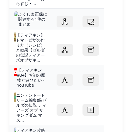
らすじ・...
ふくしま正保に
関連する1件の
まとめ
【ティアキン】
トマトピザの作
り方（レシピ）
と効果【ゼルダ
の伝説ティアー
ズオブザキ...
【ティアキン
#34】お初の魔
物と遊びたい -
YouTube
ニンテンドード
リーム編集部/ゼ
ルダの伝説 ティ
アーズ オブ ザ
キングダム マ
ス...
ティアキン攻略