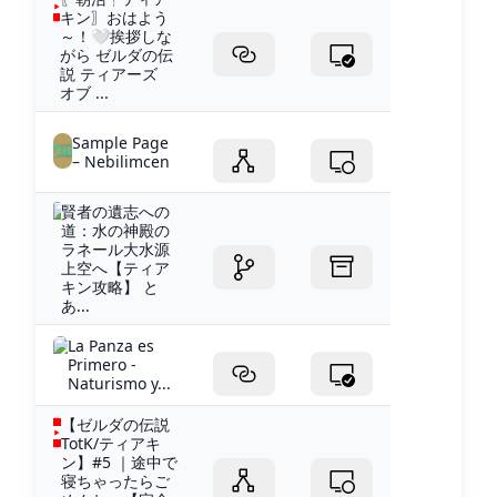
キン〗おはよう
～！🤍挨拶しな
がら ゼルダの伝
説 ティアーズ
オブ ...
Sample Page
– Nebilimcen
賢者の遺志への
道：水の神殿の
ラネール大水源
上空へ【ティア
キン攻略】 と
あ...
La Panza es
Primero -
Naturismo y...
【ゼルダの伝説
TotK/ティアキ
ン】#5 ｜途中で
寝ちゃったらご