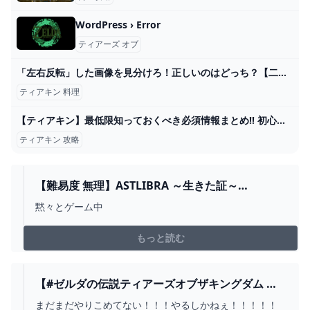
WordPress › Error
ティアーズ オブ
「左右反転」した画像を見分けろ！正しいのはどっち？【二択クイズ】
ティアキン 料理
【ティアキン】最低限知っておくべき必須情報まとめ!! 初心者・中級者・上級者別に紹介!!!【ティアーズオブザキングダム】 - YouTube
ティアキン 攻略
【難易度 無理】ASTLIBRA ～生きた証～
REVISION【初見プレイ】 6章 - YOUTUBE
黙々とゲーム中
もっと読む
【#ゼルダの伝説ティアーズオブザキングダム 】
お酒飲みながら井戸探して三千里･･･ #62 【 ファ
まだまだやりこめてない！！！やるしかねぇ！！！！！