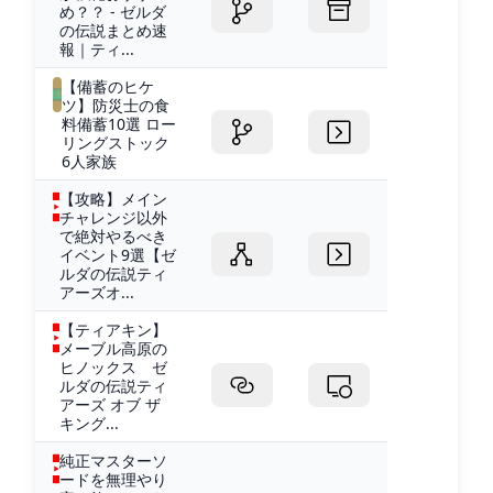
め？？ - ゼルダ
の伝説まとめ速
報｜ティ...
【備蓄のヒケ
ツ】防災士の食
料備蓄10選 ロー
リングストック
6人家族
【攻略】メイン
チャレンジ以外
で絶対やるべき
イベント9選【ゼ
ルダの伝説ティ
アーズオ...
【ティアキン】
メーブル高原の
ヒノックス ゼ
ルダの伝説ティ
アーズ オブ ザ
キング...
純正マスターソ
ードを無理やり