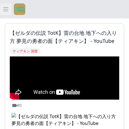
Open main menu
ティアキン
【ゼルダの伝説 TotK】雷の台地 地下への入り
ティアキン 祠
方 夢見の勇者の面【ティアキン】 - YouTube
ティアキン 洞窟
ティアキン 武器
ティアキン 攻略
#0