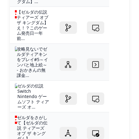
グダム】...
【ゼルダの伝説
ティアーズ オブ
ザ キングダム】
え！？このゲー
ム発売日一年
前...
攻略見ないでゼ
ルダティアキン
をプレイ#5～イ
ンパと地上絵～
- おかきんの無
課金...
ゼルダの伝説
Switch
Nintendo ゲー
ムソフト ティア
ーズ オ...
ゼルダをさがし
て【ゼルダの伝
説 ティアーズ
オブ ザ キング
ダム】