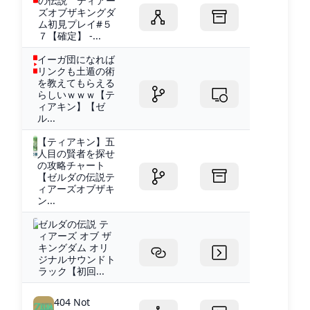
の伝説 ティアー
ズオブザキングダ
ム初見プレイ#５
７【確定】 -...
イーガ団になれば
リンクも土遁の術
を教えてもらえる
らしいｗｗｗ【テ
ィアキン】【ゼ
ル...
【ティアキン】五
人目の賢者を探せ
の攻略チャート
【ゼルダの伝説テ
ィアーズオブザキ
ン...
ゼルダの伝説 テ
ィアーズ オブ ザ
キングダム オリ
ジナルサウンドト
ラック【初回...
404 Not