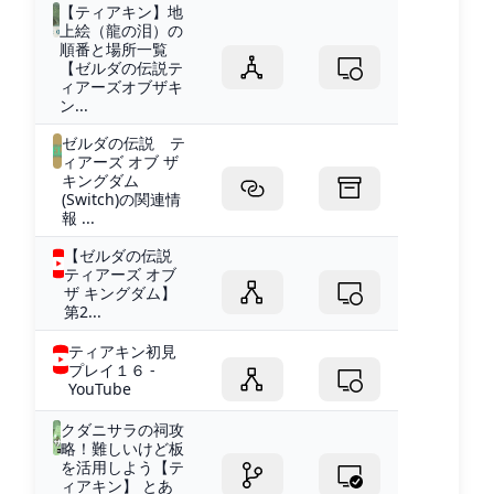
【ティアキン】地
上絵（龍の泪）の
順番と場所一覧
【ゼルダの伝説テ
ィアーズオブザキ
ン...
ゼルダの伝説 テ
ィアーズ オブ ザ
キングダム
(Switch)の関連情
報 ...
【ゼルダの伝説
ティアーズ オブ
ザ キングダム】
第2...
ティアキン初見
プレイ１６ -
YouTube
クダニサラの祠攻
略！難しいけど板
を活用しよう【テ
ィアキン】 とあ