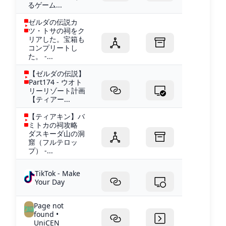
るゲーム...
ゼルダの伝説カ
ツ・トサの祠をク
リアした。宝箱も
コンプリートし
た。 -...
【ゼルダの伝説】
Part174 - ウオト
リーリゾート計画
【ティアー...
【ティアキン】バ
ミトカの祠攻略
ダスキーダ山の洞
窟（フルテロッ
プ） -...
TikTok - Make
Your Day
Page not
found •
UniCEN