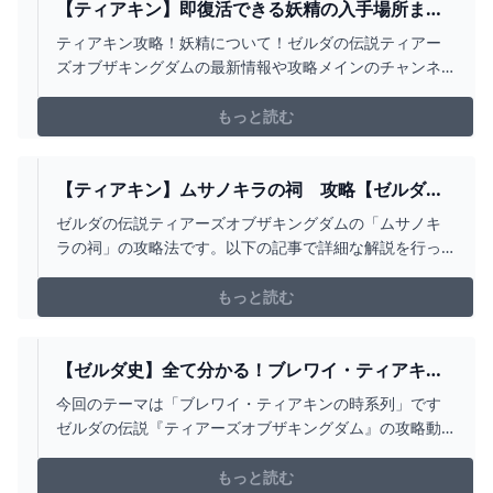
【ティアキン】即復活できる妖精の入手場所まと
め！【ティアーズオブザキングダム 攻略】 -
ティアキン攻略！妖精について！ゼルダの伝説ティアー
YOUTUBE
ズオブザキングダムの最新情報や攻略メインのチャンネ
ルです！●ティアキン攻略おすすめ動画・コログのお面早
めにGETして！https://youtu.be/wb3bkNNi8j4・パラセ
もっと読む
ール不要になるほど遠くに飛ぶ方法
https://youtu.be/bVRjwjlq...
【ティアキン】ムサノキラの祠 攻略【ゼルダの
伝説】 - YOUTUBE
ゼルダの伝説ティアーズオブザキングダムの「ムサノキ
ラの祠」の攻略法です。以下の記事で詳細な解説を行っ
ています。https://gamepedia.jp/zelda-
totk/dungeons/3584
もっと読む
【ゼルダ史】全て分かる！ブレワイ・ティアキン
時系列 答え合わせ【ゼルダの伝説ティアーズオブ
今回のテーマは「ブレワイ・ティアキンの時系列」です
ザキングダム考察】 - YOUTUBE
ゼルダの伝説『ティアーズオブザキングダム』の攻略動
画をあげています。■お借りしたBGMしゃろう様 おどれ
グロッケンシュピールしゃろう様 神隠しの真相しゃろう
もっと読む