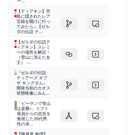
ー...
【ティアキン】空
島に隠されたレア
宝箱を開けに行っ
てみたら...【ゼル
ダの伝説 テ...
【ゼルダの伝説テ
ィアキン】スレミ
ーの場所を解説！
（雪山に消えた女
王） -...
『ゼルダの伝説
ティアーズ オブ
ザ キングダム』
開発当初のカオス
状態映像にみん...
「ビーサンで登山
は楽勝♪」リフト
係員からの忠告を
無視した20代男
性の末...
【難易度 無理】