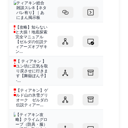
ティアキン総合
雑談スレ8【ネタ
バレ有り】｜あ
にまん掲示板
【攻略】知らない
と大損！地底探索
完全マニュアル
【ゼルダの伝説テ
ィアーズオブザキ
ン...
【 ティアキン 】
ユン坊に正気を取
り戻させに行きま
す【舞嶽ぽん子】
-...
【ティアキン】ゲ
ルド山の氷雪グリ
オーク ゼルダの
伝説ティアー...
【ティアキン攻
略】クライムグロ
ーブ（防具・服）