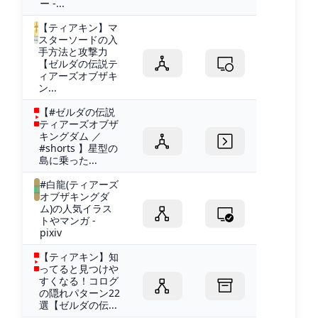
ー -...
【ティアキン】マ
スターソードの入
手方法と攻撃力
【ゼルダの伝説テ
ィアーズオブザキ
ン...
【#ゼルダの伝説
ティアーズオブザ
キングダム ／
#shorts 】星型の
島に乗った...
#白龍(ティアーズ
オブザキングダ
ム)の人気イラス
トやマンガ -
pixiv
【ティアキン】知
ってると見つけや
すくなる！コログ
の隠れパターン22
選【ゼルダの伝...