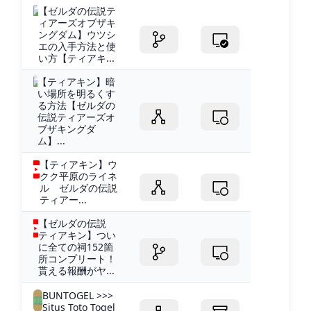
【ゼルダの伝説テ
ィアーズオブザキ
ングダム】ウツシ
エの入手方法と使
い方【ティアキ...
【ティアキン】暗
い場所を明るくす
る方法【ゼルダの
伝説ティアーズオ
ブザキングダ
ム】...
【ティアキン】ウ
クク平原のライネ
ル ゼルダの伝説
ティアー...
【ゼルダの伝説
ティアキン】つい
に全ての祠152箇
所コンプリート！
貰える報酬がヤ...
BUNTOGEL >>>
Situs Toto Togel