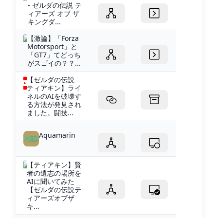
- ゼルダの伝説 テ
ィアーズ オブ ザ
キングダ...
【激論】「Forza
Motorsport」と
「GT7」てどっち
がスゴイの？？...
【ゼルダの伝説
ティアキン】ライ
ネルのAIを破壊す
る方法が発見され
ました。闘技...
Aquamarin
【ティアキン】賢
者の遺志の場所を
AIに聞いてみた
【ゼルダの伝説テ
ィアーズオブザ
キ...