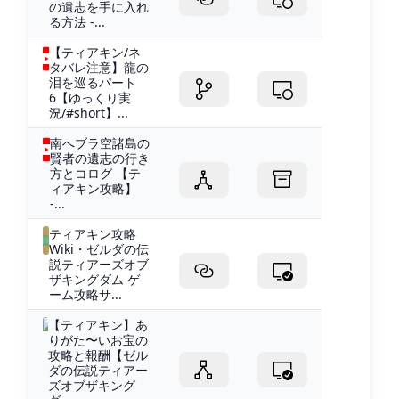
の遺志を手に入れ
る方法 -...
【ティアキン/ネ
タバレ注意】龍の
泪を巡るパート
6【ゆっくり実
況/#short】...
南へブラ空諸島の
賢者の遺志の行き
方とコログ 【テ
ィアキン攻略】
-...
ティアキン攻略
Wiki・ゼルダの伝
説ティアーズオブ
ザキングダム ゲ
ーム攻略サ...
【ティアキン】あ
りがた〜いお宝の
攻略と報酬【ゼル
ダの伝説ティアー
ズオブザキング