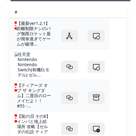
様 10℃しゃろう様 You and
me(https://www.youtube.com/@Sha...
#
【最新ver1.2.1】
距離制限ナシのバ
グ無限ロケット盾
が簡単過ぎてゲー
ムが破壊...
任天堂
Nintendo
Nintendo
Switch(有機ELモ
デル) ゼル...
【ティアーズ オ
ブ ザ キングダ
ム】二度目のロー
メイだよ！！
#55 -...
【龍の泪 その8】
インパと地上絵
場所 攻略【ゼル
ダの伝説 ティア