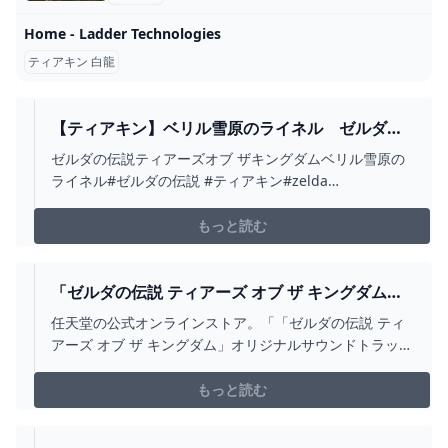
Home - Ladder Technologies
ティアキン 白龍
【ティアキン】ベリル雪原のライネル ゼルダの
伝説ティアーズオブ ザキングダム #ゼルダの伝
ゼルダの伝説ティアーズオブ ザキングダムベリル雪原の
説 #ティアキン #ZELDA #SHORTS - YOUTUBE
ライネル#ゼルダの伝説 #ティアキン#zelda
#zeldatearsofthekingdom #shorts
もっと読む
「ゼルダの伝説 ティアーズ オブ ザ キングダム」
オリジナルサウンドトラック【初回数量限定生産
任天堂の公式オンラインストア。「「ゼルダの伝説 ティ
盤】 MY NINTENDO STORE（マイニンテンドー
アーズ オブ ザ キングダム」オリジナルサウンドトラック
ストア）
【初回数量限定生産盤】」の販売ページ。マイニンテン
ドーストアではNintendo Switch（スイッチ）やゲームソ
もっと読む
フト、ストア限定、オリジナルの商品を販売していま
す。