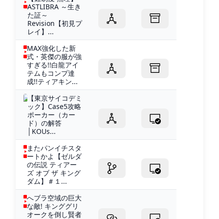
ASTLIBRA ～生き
た証～
Revision【初見プ
レイ】...
MAX強化した新
式・英傑の服が強
すぎる!!白龍アイ
テムもコンプ達
成!!ティアキン...
【東京サイコデミ
ック】Case5攻略
ポーカー（カー
ド）の解答
│KOUs...
またパンイチスタ
ートかよ【ゼルダ
の伝説 ティアー
ズ オブ ザ キング
ダム】＃１...
へブラ空域の巨大
な敵! キンググリ
オークを倒し賢者