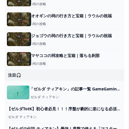
祠の攻略
オオギンの祠の行き方と宝箱｜ラウルの祝福
祠の攻略
ジョゴウの祠の行き方と宝箱｜ラウルの祝福
祠の攻略
マヤココの祠攻略と宝箱｜落ちる刹那
祠の攻略
注目🎧
「ゼルダ ティアキン」の記事一覧 GameGamingGames
ゼルダ ティアキン
【ゼルダTotK】初心者必見！！！序盤が劇的に楽になる必須級のテクニックを10個紹介！！！【ゼルダの伝説 ティアーズオブザキングダム】【攻略・解説】 - YouTube
ゼルダ ティアキン
【ゼルダの伝説 ティアキン】最強！序盤で使える「マスターハンド」装備がマジやばい！「護雷の兜&土遁の術&イーガ団装備」の超簡単な入手方法。【ゼルダの伝説ティアーズオブザキングダム】【まがれつ】 - YouTube