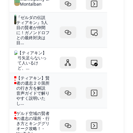
Montalban
『ゼルダの伝説
ティアキン』5人
目の賢者が仲間
に！ガノンドロフ
との最終対決は
目...
【ティアキン】
弓矢足らないっ
て人いるけ
ど、...
【ティアキン】賢
者の遺志２０箇所
の行き方を解説
音声ガイドで解り
やすく説明いた
し...
ゲルド空域の賢者
の遺志の場所・行
き方とキンググリ
オーク攻略！ -