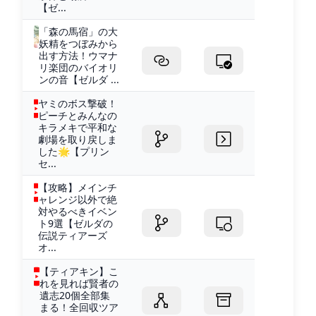
【ゼ...
「森の馬宿」の大
妖精をつぼみから
出す方法！ウマナ
リ楽団のバイオリ
ンの音【ゼルダ ...
ヤミのボス撃破！
ピーチとみんなの
キラメキで平和な
劇場を取り戻しま
した🌟【プリン
セ...
【攻略】メインチ
ャレンジ以外で絶
対やるべきイベン
ト9選【ゼルダの
伝説ティアーズ
オ...
【ティアキン】こ
れを見れば賢者の
遺志20個全部集
まる！全回収ツア