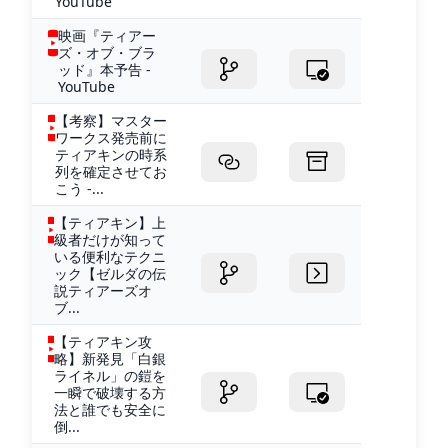
YouTube
映画『ティアー
ズ・オブ・ブラ
ッド』本予告 -
YouTube
【考察】マスター
ワークス発売前に
ティアキンの時系
列を確定させてお
こう -...
【ティアキン】上
級者だけが知って
いる便利なテクニ
ック【ゼルダの伝
説ティアーズオ
ブ...
【ティアキン攻
略】新発見「白銀
ライネル」の鎧を
一瞬で破壊する方
法と誰でも安全に
倒...