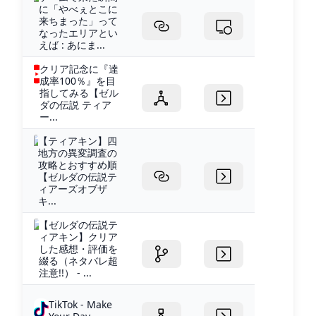
に「やべぇとこに
来ちまった」って
なったエリアとい
えば : あにま...
クリア記念に『達
成率100％』を目
指してみる【ゼル
ダの伝説 ティア
ー...
【ティアキン】四
地方の異変調査の
攻略とおすすめ順
【ゼルダの伝説テ
ィアーズオブザ
キ...
【ゼルダの伝説テ
ィアキン】クリア
した感想・評価を
綴る（ネタバレ超
注意!!） - ...
TikTok - Make