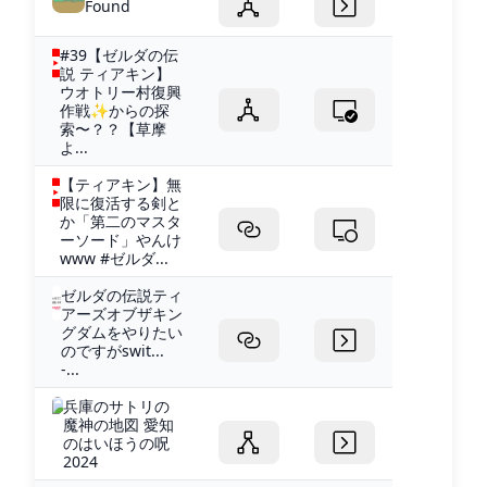
Found
#39【ゼルダの伝
説 ティアキン】
ウオトリー村復興
作戦✨からの探
索〜？？【草摩
よ...
【ティアキン】無
限に復活する剣と
か「第二のマスタ
ーソード」やんけ
www #ゼルダ...
ゼルダの伝説ティ
アーズオブザキン
グダムをやりたい
のですがswit...
-...
兵庫のサトリの
魔神の地図 愛知
のはいほうの呪
2024