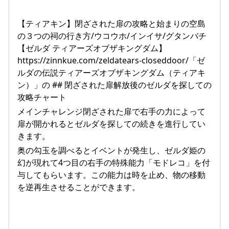
【ティアキン】閉ざされた扉の攻略と始まりの空島
の３つの祠の行き方/ウコウホ/インイサ/グタンバチ
【ゼルダ ティアーズオブザキングダム】
https://zinnkue.com/zeldatears-closeddoor/「ゼ
ルダの伝説ティアーズオブザキングダム（ティアキ
ン）」の ## 閉ざされた扉解放後のゼルダを探しての
攻略チャート
メインチャレンジ閉ざされた扉で右手の力によって
扉が開かれるとゼルダを探しての続きを進行してい
きます。
奥の勾玉を調べるとイベントが発生し、ゼルダ姫の
幻が現れて4つ目の右手の特殊能力「モドレコ」を付
与してもらいます。この能力は時を止め、物の移動
を逆再生させることができます。