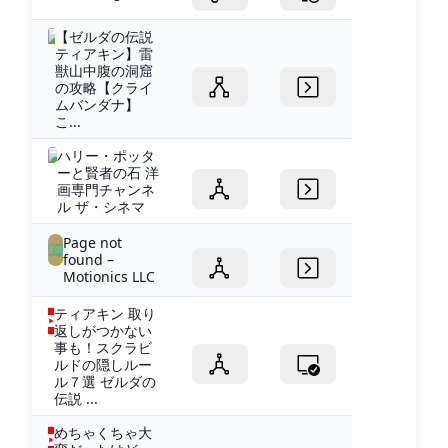
【ゼルダの伝説
ティアキン】雷
獣山中腹の洞窟
の攻略【クライ
ムバンダナ】
こ...
ハリー・ポッタ
ーと賢者の石 洋
画専門チャンネ
ル ザ・シネマ
Page not
found –
Motionics LLC
ティアキン 取り
返しがつかない
事も！スクラビ
ルドの隠しルー
ル７選 ゼルダの
伝説 ...
めちゃくちゃ大