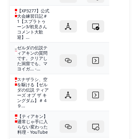
【XP3277】公式
大会練習日記＃
1【スプラトゥ
ーン3/初見さん
コメント大歓
迎】...
ゼルダの伝説テ
ィアキンの質問
です。クリアし
た洞窟でも、マ
ヨイガ... -...
スナザラシ、空
を駆ける【ゼル
ダの伝説 ティア
ーズ オブ ザ キ
ングダム】＃４
９...
【ティアキン】
通常じゃ手に入
らない変わった
料理 - YouTube