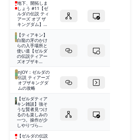
地下、開拓しま
しょう #11【ゼ
ルダの伝説 ティ
アーズ オブ ザ
キングダム】...
【ティアキン】
白龍の牙のかけ
らの入手場所と
使い道【ゼルダ
の伝説ティアー
ズオブザキ...
nJOY：ゼルダの
伝説 ティアーズ
オブザキングダ
ムの攻略
【ゼルダティア
キン雑談】強そ
うな賢者見つけ
るのも楽しみの
一つ。操作が少
しやりづら...
【ゼルダの伝説