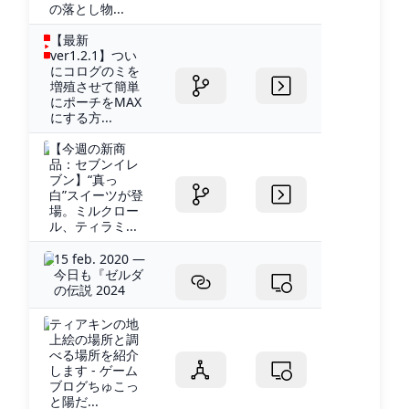
の落とし物...
【最新
ver1.2.1】つい
にコログのミを
増殖させて簡単
にポーチをMAX
にする方...
【今週の新商
品：セブンイレ
ブン】“真っ
白”スイーツが登
場。ミルクロー
ル、ティラミ...
15 feb. 2020 —
今日も『ゼルダ
の伝説 2024
ティアキンの地
上絵の場所と調
べる場所を紹介
します - ゲーム
ブログちゅこっ
と陽だ...