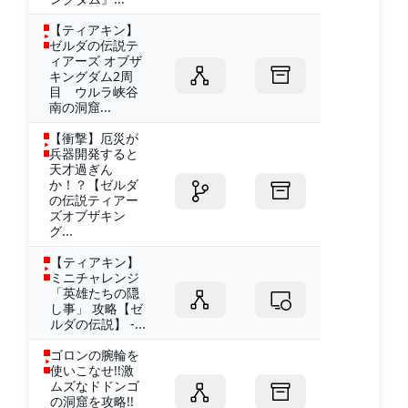
【ティアキン】
ゼルダの伝説テ
ィアーズ オブザ
キングダム2周
目 ウルラ峡谷
南の洞窟...
【衝撃】厄災が
兵器開発すると
天才過ぎん
か！？【ゼルダ
の伝説ティアー
ズオブザキン
グ...
【ティアキン】
ミニチャレンジ
「英雄たちの隠
し事」 攻略【ゼ
ルダの伝説】 -...
ゴロンの腕輪を
使いこなせ!!激
ムズなドドンゴ
の洞窟を攻略!!