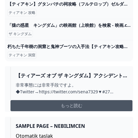
【ティアキン】グタンバチの祠攻略（フルテロップ）ゼルダの伝説ティアーズオブザキングダム攻略 - YouTube
ティアキン 攻略
「猿の惑星 キングダム」の映画館（上映館）を検索 - 映画.com
ザ キングダム
朽ちた千年樹の洞窟と鬼神ブーツの入手法【ティアキン攻略】 とあるゲームブログの軌跡
ティアキン 洞窟
【ティアーズ オブ ザ キングダム】アクシデント
にどう向き合うか。 #28 - YOUTUBE
非常事態には非常手段ですよ。
◆Twitter→https://twitter.com/sena7329▼#27
→https://youtu.be/dR4mUKqChN4▼#29
→https://youtu.be/s8EHAPI4l8000:00 やらかした00:22
もっと読む
水の神殿RTA10:17 水の神殿に巣食う...
SAMPLE PAGE – NEBILIMCEN
Otomatik taslak