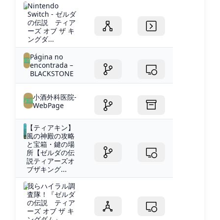
Nintendo
Switch - ゼルダ
の伝説 ティア
ーズ オブ ザ キ
ングダ...
Página no
encontrada –
BLACKSTONE
小酒外科医院-
WebPage
【ティアキン】
風の神殿の攻略
と宝箱・鍵の場
所【ゼルダの伝
説ティアーズオ
ブザキング...
我らハイラル調
査隊！『ゼルダ
の伝説 ティア
ーズ オブ ザ キ
ングダム』...