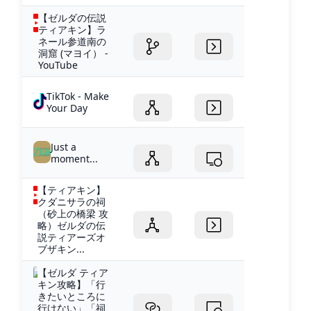
【ゼルダの伝説
ティアキン】ラ
ネール参道南の
洞窟 (マヨイ） -
YouTube
TikTok - Make
Your Day
Just a
moment...
【ティアキン】
クダニサラの祠
（砂上の橋梁 攻
略）ゼルダの伝
説ティアーズオ
ブザキン...
【ゼルダ ティア
キン攻略】「行
きたいところに
行けない」「祠