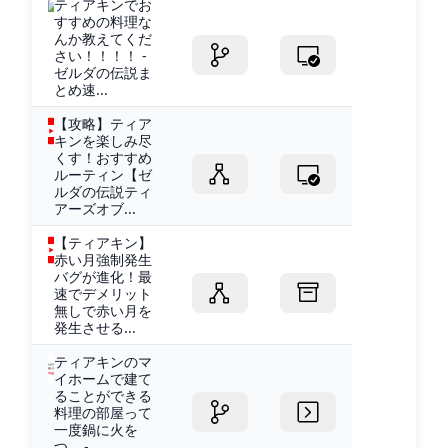
ティアキンでお
すすめの料理な
んか教えてくだ
さい！！！！ -
ゼルダの伝説ま
とめ速...
【攻略】ティア
キンを楽しみ尽
くす！おすすめ
ルーティン【ゼ
ルダの伝説ティ
アーズオブ...
【ティアキン】
赤い月強制発生
バグが進化！最
速でデメリット
無しで赤い月を
発生させる...
ティアキンのマ
イホームで建て
ることができる
料理の部屋って
一度鍋に火を
つ... -...