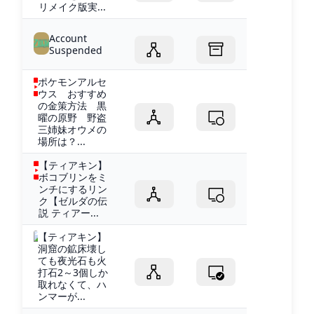
リメイク版実...
Account
Suspended
ポケモンアルセ
ウス おすすめ
の金策方法 黒
曜の原野 野盗
三姉妹オウメの
場所は？...
【ティアキン】
ボコブリンをミ
ンチにするリン
ク【ゼルダの伝
説 ティアー...
【ティアキン】
洞窟の鉱床壊し
ても夜光石も火
打石2～3個しか
取れなくて、ハ
ンマーが...