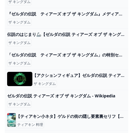
ザ キングダム
『ゼルダの伝説 ティアーズ オブ ザ キングダム』メディア用新動画から新情報を一挙公開。料理鍋を携帯させる謎カプセルに、新たな4つの能力の活用方法、ガチャガチャマシーンも？ ゲーム・エンタメ最新情報のファミ通.com
ザ キングダム
伝説のはじまり🦾【ゼルダの伝説 ティアーズ オブ ザ キングダム】#1 - YouTube
ザ キングダム
「ゼルダの伝説 ティアーズ オブ ザ キングダム」の特別セットが割引価格になるキャンペーンが本日5月28日まで - GAME Watch
ザ キングダム
【アクションフィギュア】ゼルダの伝説 ティアーズ オブ ザ キングダム figma リンク ティアーズ オブ ザ キングダムver. DXエディション【送料無料】 アニメイト
ザ キングダム
ゼルダの伝説 ティアーズ オブ ザ キングダム - Wikipedia
ザ キングダム
【ティアキン小ネタ】ゲルドの街の隠し要素裏セリフ【ゼルダ】 - Voyage Bibliomaniac
ティアキン 料理