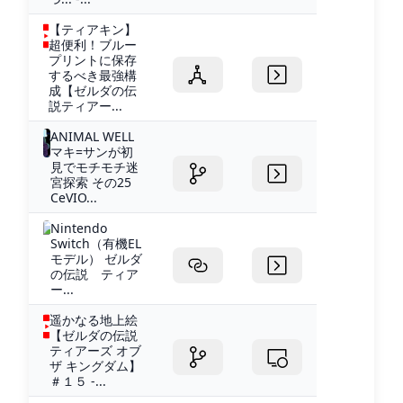
【ティアキン】
超便利！ブルー
プリントに保存
するべき最強構
成【ゼルダの伝
説ティアー...
ANIMAL WELL
マキ=サンが初
見でモチモチ迷
宮探索 その25
CeVIO...
Nintendo
Switch（有機EL
モデル） ゼルダ
の伝説 ティア
ー...
遥かなる地上絵
【ゼルダの伝説
ティアーズ オブ
ザ キングダム】
＃１５ -...