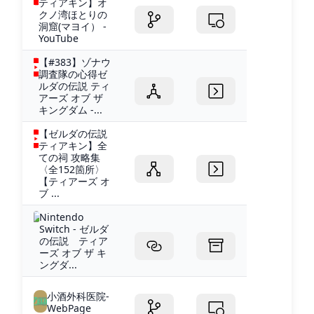
ティアキン】オ
クノ湾ほとりの
洞窟(マヨイ） -
YouTube
【#383】ゾナウ
調査隊の心得ゼ
ルダの伝説 ティ
アーズ オブ ザ
キングダム -...
【ゼルダの伝説
ティアキン】全
ての祠 攻略集
〈全152箇所〉
【ティアーズ オ
ブ ...
Nintendo
Switch - ゼルダ
の伝説 ティア
ーズ オブ ザ キ
ングダ...
小酒外科医院-
WebPage