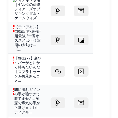
｜ゼルダの伝説
ティアーズオブ
ザキングダム -
ゲームウィズ
【ティアキン】
自動回復×最強=
超最強!?一番オ
ススメは○○！近
衛の大剣は...
【...
【XP3277】新ワ
イパーがとにか
く持ちたいんだ
【スプラトゥー
ン3/初見さんコ
メ...
闇に潜むガノン
の手が強すぎて
勝てません…洞
窟で瘴気の手か
ら逃げまくれ!!
ティアキ...