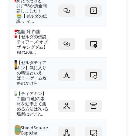
変だったけど、
井戸58か所全制
覇しました！！
😭【ゼルダの伝
説 ティ...
黒龍 対 白龍
【ゼルダの伝説
ティアーズ オブ
ザ キングダム】
Part208...
【ゼルダティア
キン】気に入り
の料理といえ
ば？ – ゲーム攻
略のかけら
【ティアキン】
白龍(白竜)の素
材を効率よく集
める方法は?いる
場所はどこ?...
ShieldSquare
Captcha