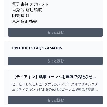
電子 書籍 タブレット
自覚 的 運動 強度
阿美 橫 町
東京 個別 指導
もっと読む
PRODUCTS FAQS - AMADIS
もっと読む
【ティアキン】執事ゴーレムを瘴気で気絶させて
遊ぶリンク【ゼルダの伝説 ティアーズ オブ ザ キ
ピヨピヨしてる#ゼルダの伝説ティアーズオブザキングダ
ングダム】 - YOUTUBE
ム #ティアキン #ゼルダの伝説 #ゴーレム #瘴気 #空島 #
リンク #shorts
もっと読む