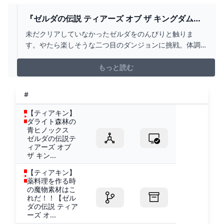
『ゼルダの伝説 ティアーズ オブ ザ キングダム』
炎の神殿攻略～実況生配信【ティアキン】 -
未だクリアしていなかったゼルダをのんびりと触りま
YOUTUBE
す。やたら楽しそうな二つ目のダンジョンに挑戦。体調
また崩し出してますが無理せず頑張る。チャンネル登録
ポチッと頂ければ嬉しいです！ゼルダ再生リスト →
もっと読む
https://youtube.com/playlist?list=PL2I7uTqlOR92B-
NB0N3WIas...
#
【ティアキン】
ダライト森林の
青ヒノックス
ゼルダの伝説テ
ィアーズ オブ
ザ キン...
【ティアキン】
薬料理を作る時
の魔物素材はこ
れだ！！【ゼル
ダの伝説 ティア
ーズ オ...