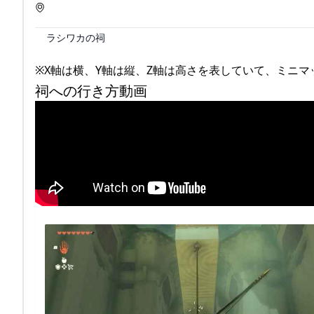
ラシワカの祠
※X軸は横、Y軸は縦、Z軸は高さを表していて、ミニ
祠への行き方動画