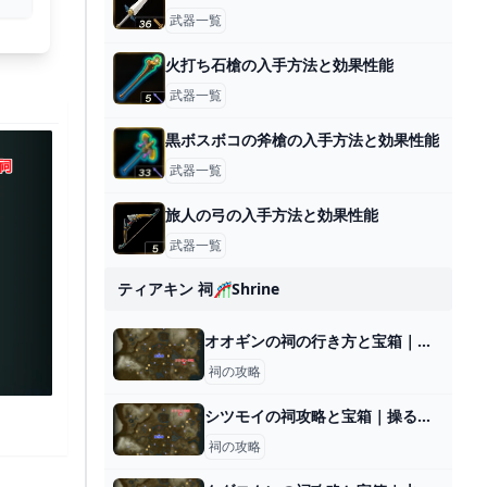
武器一覧
火打ち石槍の入手方法と効果性能
武器一覧
黒ボスボコの斧槍の入手方法と効果性能
武器一覧
旅人の弓の入手方法と効果性能
武器一覧
ティアキン 祠🎢shrine
オオギンの祠の行き方と宝箱｜ラウルの祝福
祠の攻略
シツモイの祠攻略と宝箱｜操るもの
祠の攻略