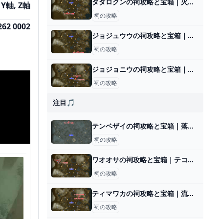
タダロクンの祠攻略と宝箱｜火と水
 Y軸, Z軸
祠の攻略
262 0002
ジョジュウウの祠攻略と宝箱｜つなぐ架け橋
祠の攻略
ジョジョニウの祠攻略と宝箱｜一身の戦い 回転
祠の攻略
注目🎵
テンベザイの祠攻略と宝箱｜落下速度
祠の攻略
ワオオサの祠攻略と宝箱｜テコのちから
祠の攻略
ティマワカの祠攻略と宝箱｜流れに逆らって
祠の攻略