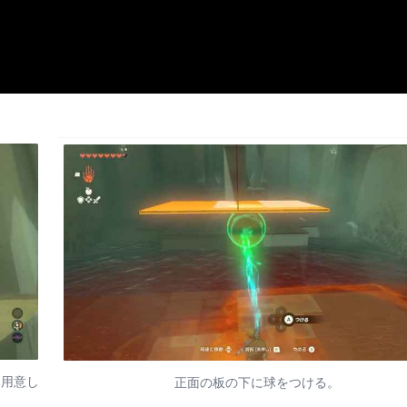
を用意し
正面の板の下に球をつける。