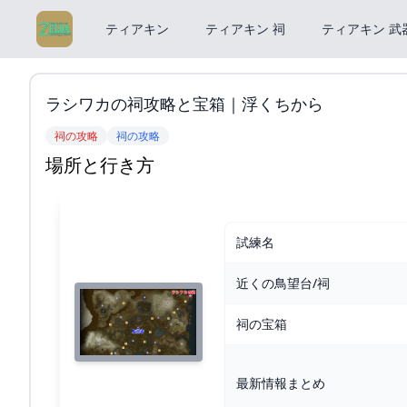
ティアキン
ティアキン 祠
ティアキン 武
ラシワカの祠攻略と宝箱｜浮くちから
祠の攻略
祠の攻略
場所と行き方
試練名
近くの鳥望台/祠
祠の宝箱
最新情報まとめ