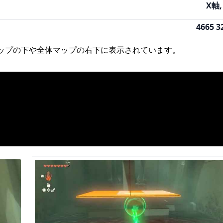
X軸,
4665 3
マップの下や全体マップの右下に表示されています。