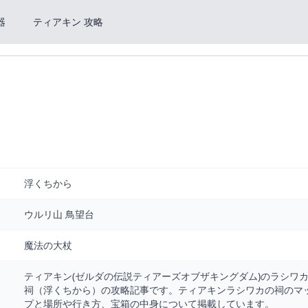
器
ティアキン 攻略
浮くちから
ウルリ山 鳥望台
魔法の大杖
ティアキン(ゼルダの伝説ティアーズオブザキングダム)のラシワ
祠（浮くちから）の攻略記事です。ティアキンラシワカの祠のマ
プと場所や行き方、宝箱の中身について掲載しています。