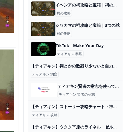
イヘンアの祠攻略と宝箱｜祠の入り方
祠の攻略
シワカマの祠攻略と宝箱｜3つの球
祠の攻略
TikTok - Make Your Day
ティアキン 料理
【ティアキン】祠とかの数残り少ないと自力で見つけるの無理じゃね？ – ゲーム攻略のかけら
ティアキン 洞窟
ティアキン賢者の意志を使って得られる効果はなんですか？また同じ賢者に... - Yahoo!知恵袋
ティアキン 賢者の意志
【ティアキン】ストーリー攻略チャート・神殿のおすすめ攻略順【ゼルダの伝説ティアーズオブザキングダム】 ティアキン（ゼルダの伝説ティアーズオブザキングダム）攻略wiki - ゲーム乱舞
ティアキン 攻略
【ティアキン】ウクク平原のライネル ゼルダの伝説ティアーズオブ ザキングダム #ゼルダの伝説 #ティアキン #zelda #shorts - YouTube