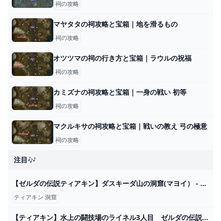
祠の攻略
マヤタタの祠攻略と宝箱｜地を滑るもの
祠の攻略
オツツマの祠の行き方と宝箱｜ラウルの祝福
祠の攻略
カミズナの祠攻略と宝箱｜一身の戦い 初等
祠の攻略
マクルキサの祠攻略と宝箱｜戦いの教え 弓の極意
祠の攻略
注目🎶
【ゼルダの伝説ティアキン】ダスキーダ山の洞窟(マヨイ） - YouTube
ティアキン 洞窟
【ティアキン】水上の闘技場のライネル3人目 ゼルダの伝説ティアーズオブ ザキングダム（2周目） #ゼルダの伝説 #ティアキン #zelda #shorts - YouTube