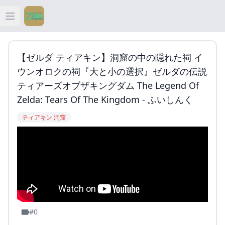
Open main menu
ティアキン
【ゼルダ ティアキン】洞窟の中の隠れた祠 イ
ティアキン 祠
ウンオロクの祠『大と小の選択』ゼルダの伝説
ティアーズオブザキングダム The Legend Of
ティアキン 武器
Zelda: Tears Of The Kingdom - ふいしんく
ティアキン 洞窟
ティアキン 攻略
#0