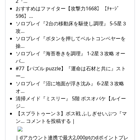
2『…
おすすめはファイター【攻撃力1668】【ﾁｬｰｼﾞ
596】…
ソロプレイ『2台の移動床を駆使し調理』 5-5星３
攻…
ソロプレイ『ボタンを押してベルトコンベヤーを
操…
ソロプレイ『海苔巻きを調理』 1-2星３攻略 オー
バ…
#77【パズル puzzle】『運命は石材と共に』スト
ー…
ソロプレイ『沼に地面が浮き沈み』 6-2星３攻略
オ…
清掃メイド『ミスリー』 5階 ボスオバケ【ルイー
ジ…
【スプラトゥーン３】ボス戦 ふしぎせいぶつ『マ
ン… コメントを投稿する |
| dアカウント連携で最大2,000ptのdポイントプレ