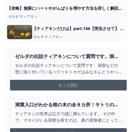
【攻略】無限にハートやがんばりを増やす方法を詳しく解説【BotW/字幕】 - YouTube
ゼルダ ティアキン
【ティアキンだけは】part.146【実況させて】 - ニコニコ動画
ゼルダ ティアキン
ゼルダの伝説ティアキンについて質問です。洞窟
などの壁に張り付い... - YAHOO!知恵袋
ゼルダの伝説ティアキンについて質問です。洞窟などの
壁に張り付いているハリツキトカゲはみなさんどうやっ
てつかまえるんですか？ シノビダケなどの素材を使った
料理を食べたり、装備などで物音立てないように捕まえ...
もっと読む
洞窟入口がわかる桜の木の全８カ所！サトリの場
所【ティアキン】 とあるゲームブログの軌跡
ティアキンの世界は広大で謎に満ちています。 その中
で、マヨイがいる洞窟を探すのは、真の冒険者にとって
の大きな挑戦です。 容易に見つけることのできないこれ