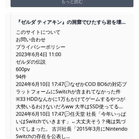
らの洞窟ですが、桜の木を探すことで、まだ出会ってい
もっと読む
ないマヨイがいる洞窟を見つけることが可
『ゼルダ ティアキン』の洞窟でひたすら岩を壊す
のって…│SWITCH速報
このサイトについて
お問い合わせ
プライバシーポリシー
2023年6月4日 11:00
ゼルダの伝説
600pv
94件
2024年6月10日 17:47💬なぜかCOD BO6の対応プ
ラットフォームにSwitchが含まれてなかった件
※33 HDDなんかに1万もかけてゲームするやつが
大勢いるわけないだろww 大半はSSD使ってる…
2024年6月10日 17:47💬任天堂 社長「今年いっぱ
いはSwitchでいきます」←大丈夫そう？俺は気づ
いてしまった。 古川社長「2015年3月にNintendo
Switchの存在を公表し…