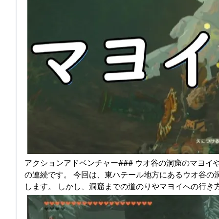
アクションアドベンチャー### ウオ谷の洞窟のマヨイ
の連続です。 今回は、東ハテール地方にあるウオ谷の
します。 しかし、洞窟までの道のりやマヨイへの行き