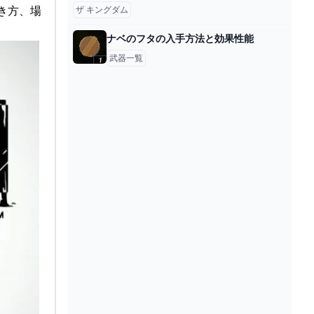
き方、場
ザ キングダム
ナベのフタの入手方法と効果性能
武器一覧