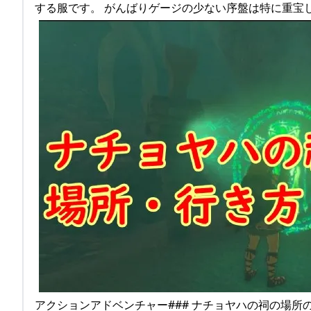
する服です。 がんばりゲージの少ない序盤は特に重宝
アクションアドベンチャー### ナチョヤハの祠の場所の行き