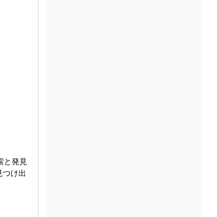
索と発見
見つけ出