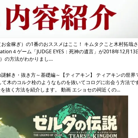
（お金稼ぎ）の1番のおススメはここ！ キムタクこと木村拓哉
ion４ゲーム「JUDGE EYES：死神の遺言」が2018年12月1
ぎ）の方法がわかりまし…
の謎解き・抜き方～基礎編～【ティアキン】 ティアキンの世界
して木のコルク栓のようなものを抜いてコログに出会う方法です
を抜く方法を紹介します。 動画 エショセの祠近くの…