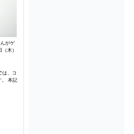
さんがゲ
3日（木）
では、コ
。 本記