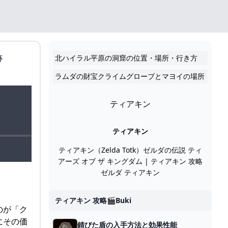
跡
北ハイラル平原の洞窟の位置・場所・行き方
ラムダの財宝クライムグローブとマヨイの場所
ティアキン
ティアキン
ティアキン（Zelda Totk）ゼルダの伝説 ティ
アーズ オブ ザ キングダム | ティアキン 攻略
ゼルダ ティアキン
ティアキン 攻略🎬buki
のが「ク
にその価
錆びた盾の入手方法と効果性能