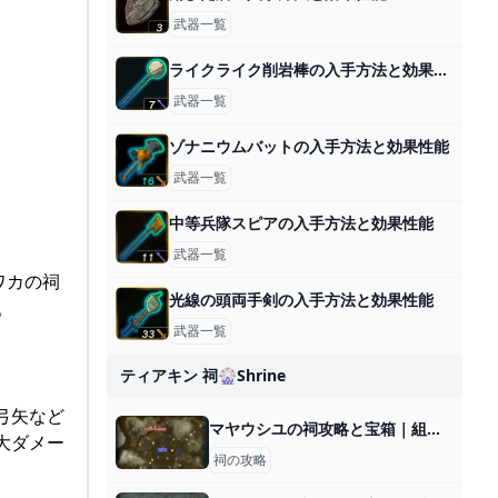
武器一覧
ライクライク削岩棒の入手方法と効果性能
武器一覧
ゾナニウムバットの入手方法と効果性能
武器一覧
中等兵隊スピアの入手方法と効果性能
武器一覧
ワカの祠
光線の頭両手剣の入手方法と効果性能
。
武器一覧
ティアキン 祠🎡shrine
弓矢など
マヤウシユの祠攻略と宝箱｜組み合わせ
大ダメー
祠の攻略