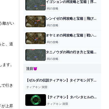
イゴションの祠攻略と宝箱｜浮遊する水
祠の攻略
レンイゼの祠攻略と宝箱｜飛び立つかたち
う敵がい
祠の攻略
オヤミオの祠攻略と宝箱｜戦いの教え 投げの極意
祠の攻略
ると、道
タニノウダの祠の行き方と宝箱｜ラウルの祝福
祠の攻略
します。
注目😈
【ゼルダの伝説ティアキン】タイアモン川下流の洞窟(マヨイ＋ファントムのファントムの鎧） - YouTube
んで行き
ティアキン 洞窟
【ティアキン】タバンタヒルの洞窟のマヨイの場所と行き方【ゼルダの伝説ティアーズオブザキングダム】 - ゲームウィズ
ティアキン 洞窟
ドが上昇