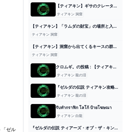
【ティアキン】ギサのクレーターの洞窟のマヨイの場所と行き方【ゼルダの伝説ティアーズオブザキングダム】 - ゲームウィズ
ティアキン 洞窟
【ティアキン】「ラムダの財宝」の場所と入手方法【ゼルダの伝説 ティアーズオブザキングダム】 昇遊GAME
ティアキン 洞窟
【ティアキン】洞窟から出てくるキースの群れを殲滅すれば目玉が大量に手に入るのか【ゼルダの伝説ティアーズオブザキングダム実況】 ゼルダの伝説 ティアキン攻略動画まとめ
ティアキン 洞窟
クロムギ。の投稿 : 【ティアキン】龍の泪全ムービー動画上げました👍 マジ感動するから見てみて〜🥲 ※めっちゃネタバレなんで https://youtu.be/h2HMAn1IHnA?si=bRAfLZX_lSDbcmPk 好きでつながるバーチャルワールドYay!（イェイ）
ティアキン 龍の泪
『ゼルダの伝説 ティアキン攻略』インパの地上絵イベントが面白すぎるwインパのクエを進めたら絵の見るべき順番が分かってくるぞ！ ゲーム特化速報！
ティアキン 龍の泪
รับทำกราฟิก โลโก้ ป้ายโฆษณา
ティアキン 白龍
『ゼルダの伝説 ティアーズ・オブ・ザ・キングダム・パーフェクト・ガイド』攻略データが数多く収録！608Pの大ボリュームで好評発売中！ - TOWER RECORDS ONLINE
ト「ゼル