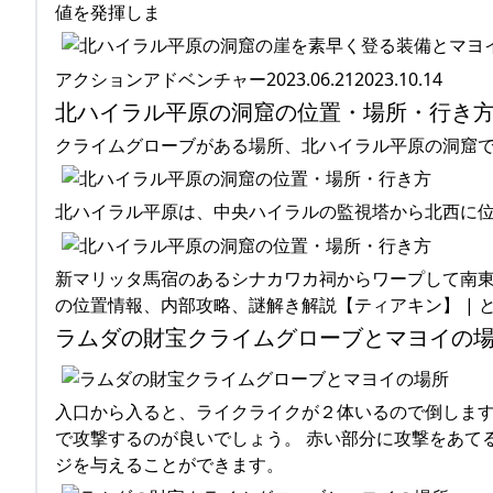
値を発揮しま
アクションアドベンチャー2023.06.212023.10.14
北ハイラル平原の洞窟の位置・場所・行き
クライムグローブがある場所、北ハイラル平原の洞窟
北ハイラル平原は、中央ハイラルの監視塔から北西に
新マリッタ馬宿のあるシナカワカ祠からワープして南東
の位置情報、内部攻略、謎解き解説【ティアキン】 | とあるゲ
ラムダの財宝クライムグローブとマヨイの
入口から入ると、ライクライクが２体いるので倒します
で攻撃するのが良いでしょう。 赤い部分に攻撃をあて
ジを与えることができます。