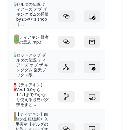
ゼルダの伝説 テ
ィアーズ オブ ザ
キングダムの通販
by はやとs shop
｜...
ティアキン 賢者
の意志 mp3
セットアップ ゼ
ルダの伝説 ティ
アーズ オブ ザ キ
ングダム 楽天ブ
ックス限...
【ティアキン】
Ver.1.0.0から
1.1.1までのかな
り使える必見バグ
技をまと...
【ティアキン】白
龍の出現場所と入
手素材【ゼルダの
伝説ティアーズオ