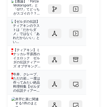
【激論】「Forza
Motorsport」と
「GT7」てどっち
がスゴイの？？...
【ゼルダの伝説】
ティアキンのラス
トは「だからダ
メ」ではなく「あ
れだからいい」と
い...
【ティアキン】ミ
ナッカレ平原西の
イエロック ゼル
ダの伝説ティアー
ズ オブザキング...
牛丼、クレープ、
ただの岩… 一度は
作ってみたい絶品
料理特集【ゼルダ
の伝説ティアー...
井芹仁菜に関連
する1件のまと