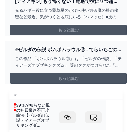
思うんだけど… （※2周目BOTW・14日目参照） 牛の餌に
[ティアキン] もう怖くない！地底で役に立つ超基
どんぐりを使い…
本１０選 [ゼルダの伝説 ティアーズ オブ ザ キング
光るバギー役に立つ薬草星のかけら使い方破魔の根の秘
ダム] - YOUTUBE
密など最近、気がつくと地底にいる（ハマった）■技の発
見者様、コメントいただければ概要欄にリンク等記載さ
せて頂きます#地底こわくない#ティアキン#バグ#小ネタ
もっと読む
#裏技#ぶらリンク
#ゼルダの伝説 ポムポムラウル② - てらいちごのマ
ンガ #ティアーズオブザキングダム #地雷発言 #ポ
この作品 「ポムポムラウル②」 は 「ゼルダの伝説」「テ
ムポムプリン - PIXIV
ィアーズオブザキングダム」 等のタグがつけられた「て
らいちご」さんの漫画です。 「第2話｢ソニアと私｣」
もっと読む
#
99％が知らない風
の神殿爆速不正攻
略法【ゼルダの伝
説ティアーズオブ
ザキングダ...