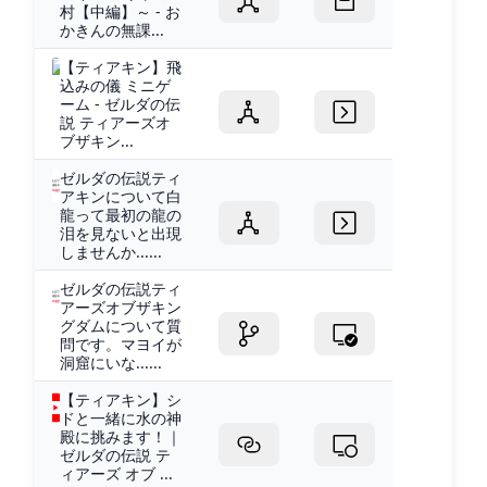
村【中編】～ - お
かきんの無課...
【ティアキン】飛
込みの儀 ミニゲ
ーム - ゼルダの伝
説 ティアーズオ
ブザキン...
ゼルダの伝説ティ
アキンについて白
龍って最初の龍の
泪を見ないと出現
しませんか......
ゼルダの伝説ティ
アーズオブザキン
グダムについて質
問です。マヨイが
洞窟にいな......
【ティアキン】シ
ドと一緒に水の神
殿に挑みます！｜
ゼルダの伝説 テ
ィアーズ オブ ...