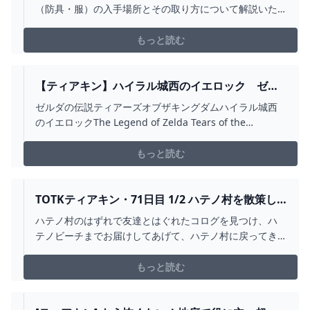
【ゼルダティアーズオブザキングダム】│KOUS
（防具・服）の入手場所とその取り方について解説いた
GAMEPLAY GUIDE
します。｜草笛の丘の洞窟
もっと読む
【ティアキン】ハイラル城西のイエロック ゼル
ダの伝説ティアーズ オブザキングダム #ゼルダの
ゼルダの伝説ティアーズオブザキングダムハイラル城西
伝説 #ティアキン #ZELDA #SHORTS - YOUTUBE
のイエロックThe Legend of Zelda Tears of the
KingdomBattle Talus of Hyrule Castle West젤다의 전설
티어스 오브 더 킹덤하이랄 성서의 배틀 탈루스La
もっと読む
Légende de Zelda ...
TOTKティアキン・71日目 1/2 ハテノ村を散策し
よう①（前編） - ちょっとしたゲーム日記：楽天
ハテノ村のはずれで友達とはぐれたコログを見つけ、ハ
ブログ
テノビーチまでお届けしてあげて、ハテノ村に戻ってき
ました。 さぁ今日はハテノ村をお散歩するぞ〜。 研究所
からスタートして坂を下りて、まずは牧場に着きまし
もっと読む
た。 本日の第一村人、ドダンツさんです。 初めまして…
かな？ ブレワイだとシカ狩りのミニクエストがあったと