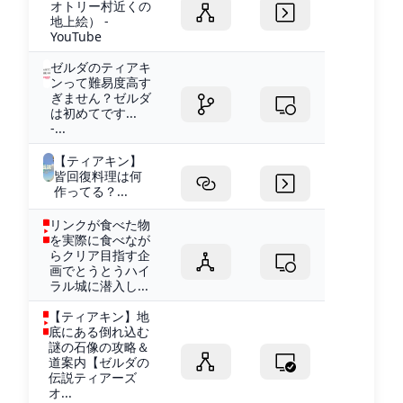
オトリー村近くの
地上絵） -
YouTube
ゼルダのティアキ
ンって難易度高す
ぎません？ゼルダ
は初めてです...
-...
【ティアキン】
皆回復料理は何
作ってる？...
リンクが食べた物
を実際に食べなが
らクリア目指す企
画でとうとうハイ
ラル城に潜入し...
【ティアキン】地
底にある倒れ込む
謎の石像の攻略＆
道案内【ゼルダの
伝説ティアーズ
オ...