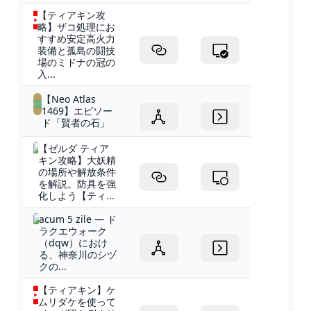
【ティアキン攻
略】ザコ処理にお
すすめ安定高火力
装備と孤島の闘技
場のミドナの冠の
入...
【Neo Atlas
1469】エピソー
ド「賢者の石」
【ゼルダ ティア
キン攻略】大妖精
の場所や解放条件
を解説。防具を強
化しよう【ティ...
acum 5 zile — ド
ラクエウォーク
（dqw）におけ
る、神奈川のシヅ
クの...
【ティアキン】ケ
ムリダケを使って