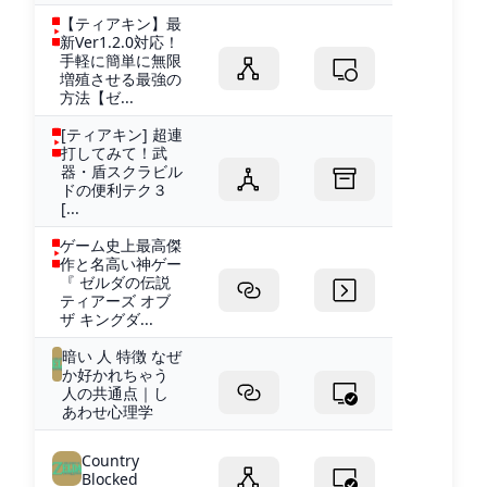
【ティアキン】最
新Ver1.2.0対応！
手軽に簡単に無限
増殖させる最強の
方法【ゼ...
[ティアキン] 超連
打してみて！武
器・盾スクラビル
ドの便利テク３
[...
ゲーム史上最高傑
作と名高い神ゲー
『 ゼルダの伝説
ティアーズ オブ
ザ キングダ...
暗い 人 特徴 なぜ
か好かれちゃう
人の共通点｜し
あわせ心理学
Country
Blocked