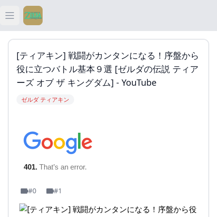
Open main menu
ティアキン
[ティアキン] 戦闘がカンタンになる！序盤から
ティアキン 祠
役に立つバトル基本９選 [ゼルダの伝説 ティア
ーズ オブ ザ キングダム] - YouTube
ティアキン 武器
ゼルダ ティアキン
ティアキン 攻略
#0
#1