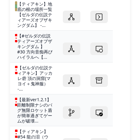
【ティアキン】地
底の根の場所一覧
【ゼルダの伝説テ
ィアーズオブザキ
ングダム】 -...
【#ゼルダの伝説
ティアーズオブザ
キングダム 】
#30 方向音痴再び
ハイラルへ【...
【ゼルダの伝説テ
ィアキン】アッカ
レ砦 頂の洞窟(マ
ヨイ＋鬼神服）
-...
【最新ver1.2.1】
距離制限ナシのバ
グ無限ロケット盾
が簡単過ぎてゲー
ムが破壊...
【ティアキン】
#54 龍の泪（ウ