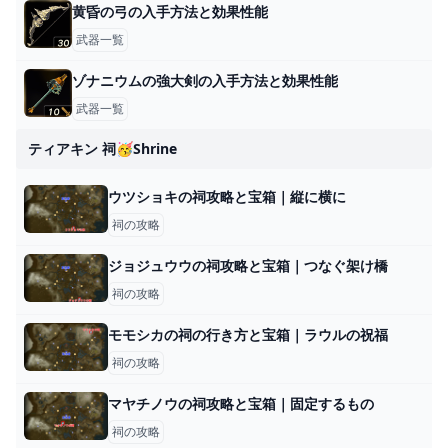
黄昏の弓の入手方法と効果性能
武器一覧
ゾナニウムの強大剣の入手方法と効果性能
武器一覧
ティアキン 祠🥳shrine
ウツショキの祠攻略と宝箱｜縦に横に
祠の攻略
ジョジュウウの祠攻略と宝箱｜つなぐ架け橋
祠の攻略
モモシカの祠の行き方と宝箱｜ラウルの祝福
祠の攻略
マヤチノウの祠攻略と宝箱｜固定するもの
祠の攻略