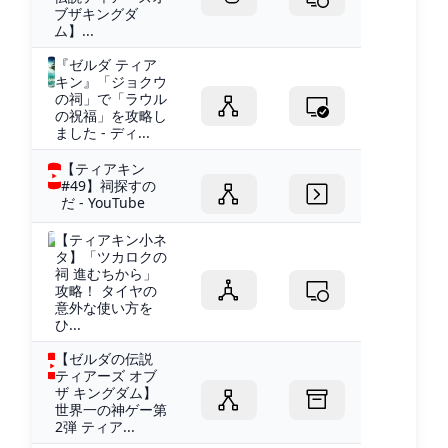
ブザキングダ
ム】...
『ゼルダ ティア
キン』「ジョクウ
の祠」で「ラウル
の祝福」を攻略し
ました - ディ...
【ティアキン
#49】祠探すの
だ - YouTube
【ティアキン小ネ
タ】「ツカロクの
祠 進むちから」
攻略！ タイヤの
意外な使い方を
ひ...
【ゼルダの伝説
ティアーズ オブ
ザ キングダム】
世界一の神ゲー第
2弾 ティア...