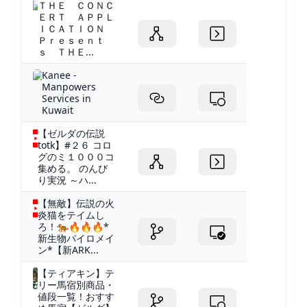
ＴＨＥ ＣＯＮＣ
ＥＲＴ ＡＰＰＬ
ＩＣＡＴＩＯＮ
Ｐｒｅｓｅｎｔ
ｓ ＴＨＥ...
Kanee -
Manpowers
Services in
Kuwait
【ゼルダの伝説
totk】#２６ コロ
グのミ１０００コ
集める。 のんび
り実況 ～ハ...
【無敵】伝説の火
炎猫をテイムし
ろ！🐅🔥🔥🔥*
新生物パイロメイ
ン*【新ARK...
【ティアキン】テ
リー馬宿別商品・
値段一覧！おすす