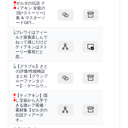
ゼルダの伝説 テ
ィアキン 全龍の
泪(+ストーリー)
集 & マスターソ
ードGET...
ブレワイはフィー
ルド探索楽しんで
ねって感じだけど
ティアキンはスト
ーリー重視だと
思...
【グラブル】さと
の評価/性能検証
まとめ【グランブ
ルーファンタジ
ー】 - ゲームウ...
【ティアキン】隠
し宝箱から入手で
きる激レア装備・
素材集【ゼルダの
伝説ティアーズ
オ...