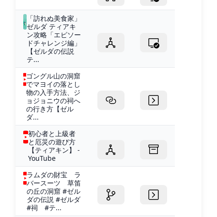
「訪れぬ美食家」
ゼルダ ティアキ
ン攻略「エピソー
ドチャレンジ編」
【ゼルダの伝説
テ...
ゴングル山の洞窟
でマヨイの落とし
物の入手方法、ジ
ョジョニウの祠へ
の行き方【ゼル
ダ...
初心者と上級者
と厄災の遊び方
【ティアキン】 -
YouTube
ラムダの財宝 ラ
バースーツ 草笛
の丘の洞窟 #ゼル
ダの伝説 #ゼルダ
#祠 #テ...