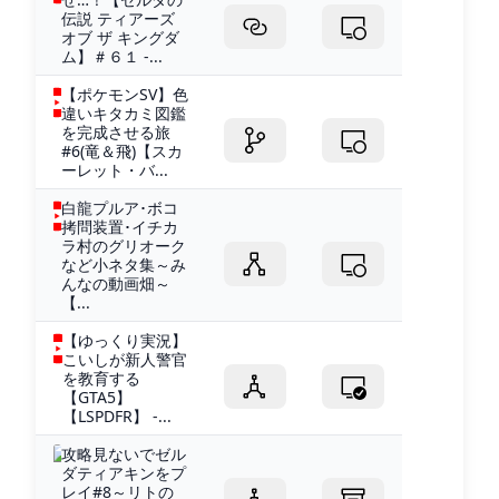
伝説 ティアーズ
オブ ザ キングダ
ム】＃６１ -...
【ポケモンSV】色
違いキタカミ図鑑
を完成させる旅
#6(竜＆飛)【スカ
ーレット・バ...
白龍プルア･ボコ
拷問装置･イチカ
ラ村のグリオーク
など小ネタ集～み
んなの動画畑～
【...
【ゆっくり実況】
こいしが新人警官
を教育する
【GTA5】
【LSPDFR】 -...
攻略見ないでゼル
ダティアキンをプ
レイ#8～リトの