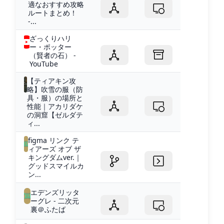
適なおすすめ攻略
ルートまとめ！
-...
ざっくりハリ
ー・ポッター
（賢者の石） -
YouTube
【ティアキン攻
略】吹雪の服（防
具・服）の場所と
性能｜アカリダケ
の洞窟【ゼルダテ
ィ...
figma リンク テ
ィアーズ オブ ザ
キングダムver.｜
グッドスマイルカ
ン...
エデンズリッタ
ーグレ - 二次元
裏＠ふたば