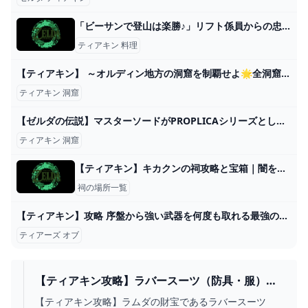
「ビーサンで登山は楽勝♪」リフト係員からの忠告を無視した20代男性の末路…2011年岩手山遭難事故【地形図とアニメで解説】
ティアキン 料理
【ティアキン】 ～オルディン地方の洞窟を制覇せよ🌟全洞窟発見目指す配信～ #67 【ゼルダの伝説ティアーズオブザキングダム】【TotK】 - YouTube
ティアキン 洞窟
【ゼルダの伝説】マスターソードがPROPLICAシリーズとして発売決定。全長105センチの大スケール - YouTube
ティアキン 洞窟
【ティアキン】キカクンの祠攻略と宝箱｜闇を照らすもの【ゼルダの伝説ティアーズオブザキングダム】
祠の場所一覧
【ティアキン】攻略 序盤から強い武器を何度も取れる最強の無限ループ裏技【ゼルダの伝説 ティアーズ オブ ザ キングダム】 - YouTube
ティアーズ オブ
【ティアキン攻略】ラバースーツ（防具・服）の
場所と取り方｜ラムダの財宝・草笛の丘の洞窟
【ティアキン攻略】ラムダの財宝であるラバースーツ