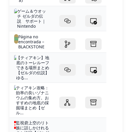
め
ゲーム＆ウオッ
チ ゼルダの伝
説 サポート｜
Nintendo
Página no
encontrada –
BLACKSTONE
【ティアキン】地
底のトーレルーフ
できる場所まとめ
【ゼルダの伝説】
ゆる...
ティアキン攻略：
効率の良いゾナニ
ウムの集め方。お
すすめの地底の採
掘場まとめ【ゼ
ル...
監視砦上空のリト
族に話しかけれる