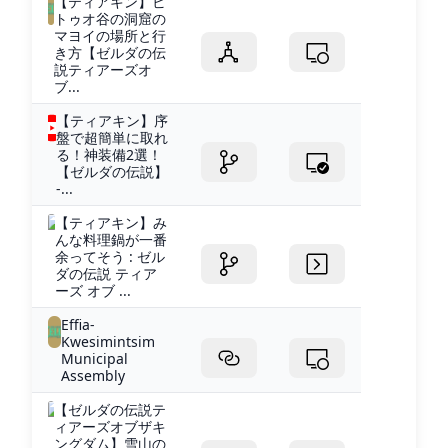
【ティアキン】ビ
トゥオ谷の洞窟の
マヨイの場所と行
き方【ゼルダの伝
説ティアーズオ
ブ...
【ティアキン】序
盤で超簡単に取れ
る！神装備2選！
【ゼルダの伝説】
-...
【ティアキン】み
んな料理鍋が一番
余ってそう : ゼル
ダの伝説 ティア
ーズ オブ ...
Effia-
Kwesimintsim
Municipal
Assembly
【ゼルダの伝説テ
ィアーズオブザキ
ングダム】雪山の