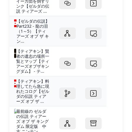
イーガ団を倒すリ
ンク【ゼルダの伝
説 ティアーズ ...
【ゼルダの伝説】
Part232 - 龍の泪
（1～5）【ティ
アーズ オブ ザ キ
ン...
【ティアキン】賢
者の遺志の場所一
覧とマップ【ティ
アーズオブザキン
グダム】 - テ...
【ティアキン】料
理してたら急に現
れたコログ【ゼル
ダの伝説 ティア
ーズ オブ ザ ...
最前線の ゼルダ
の伝説 ティアー
ズ オブ ザ キング
ダム 限定版 中
古 ニンテン...