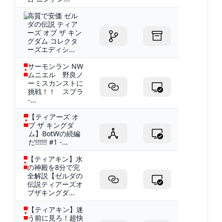
高質で安価 ゼル
ダの伝説 ティア
ーズ オブ ザ キン
グダム コレクタ
ーズエディシ...
サーモンラン NW
ムニエル 野良ノ
ーミスカンストに
挑戦！！ スプラ
-...
【ティアーズ オ
ブ ザ キングダ
ム】BotWの続編
だ!!!!!! #1 -...
【ティアキン】水
の神殿を8分で完
全解説【ゼルダの
伝説ティアーズオ
ブザキングダ...
【ティアキン】迷
う前に見ろ！超快