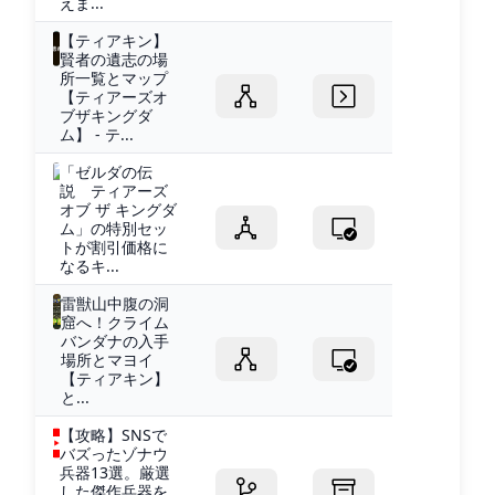
えま...
【ティアキン】
賢者の遺志の場
所一覧とマップ
【ティアーズオ
ブザキングダ
ム】 - テ...
「ゼルダの伝
説 ティアーズ
オブ ザ キングダ
ム」の特別セッ
トが割引価格に
なるキ...
雷獣山中腹の洞
窟へ！クライム
バンダナの入手
場所とマヨイ
【ティアキン】
と...
【攻略】SNSで
バズったゾナウ
兵器13選。厳選
した傑作兵器を