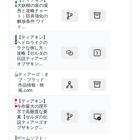
大妖精の泉の場
所と攻略チャー
ト｜防具強化の
解放条件 ワイ
ト...
【ティアキン】
ヘドロライクの
ラクな倒し方：
攻略【ゼルダの
伝説ティアーズ
オブザキン...
ティアーズ・オ
ブ・ブラッド :
作品情報 - 映
画.com
【ティアキン】
今作最大の理不
尽で高難度な要
素【ゼルダの伝
説ティアーズオ
ブザキング...
ゲームソフト・