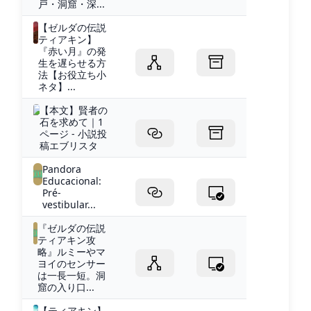
戸・洞窟・深...
【ゼルダの伝説
ティアキン】
『赤い月』の発
生を遅らせる方
法【お役立ち小
ネタ】...
【本文】賢者の
石を求めて｜1
ページ - 小説投
稿エブリスタ
Pandora
Educacional:
Pré-
vestibular...
『ゼルダの伝説
ティアキン攻
略』ルミーやマ
ヨイのセンサー
は一長一短。洞
窟の入り口...
【ティアキン】