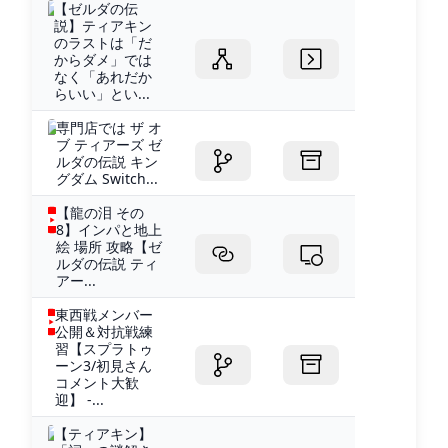
【ゼルダの伝
説】ティアキン
のラストは「だ
からダメ」では
なく「あれだか
らいい」とい...
専門店では ザ オ
ブ ティアーズ ゼ
ルダの伝説 キン
グダム Switch...
【龍の泪 その
8】インパと地上
絵 場所 攻略【ゼ
ルダの伝説 ティ
アー...
東西戦メンバー
公開＆対抗戦練
習【スプラトゥ
ーン3/初見さん
コメント大歓
迎】 -...
【ティアキン】