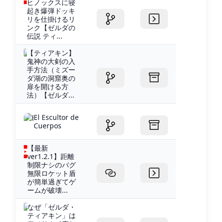
ヒノックスに寝
起き爆弾ドッキ
リを仕掛けるリ
ンク【ゼルダの
伝説 ティ...
【ティアキン】
鬼神の大剣の入
手方法（ミズー
ダ湖の洞窟奥の
扉を開ける方
法）【ゼルダ...
El Escultor de
Cuerpos
【最新
ver1.2.1】距離
制限ナシのバグ
無限ロケット盾
が簡単過ぎてゲ
ームが破壊...
なぜ「ゼルダ・
ティアキン」は