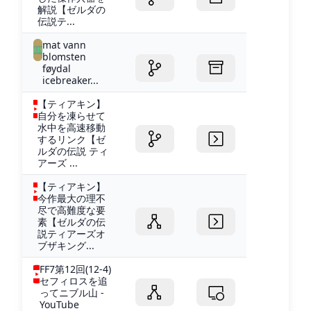
解説【ゼルダの
伝説テ...
mat vann
blomsten
føydal
icebreaker...
【ティアキン】
自分を凍らせて
水中を高速移動
するリンク【ゼ
ルダの伝説 ティ
アーズ ...
【ティアキン】
今作最大の理不
尽で高難度な要
素【ゼルダの伝
説ティアーズオ
ブザキング...
FF7第12回(12-4)
セフィロスを追
ってニブル山 -
YouTube