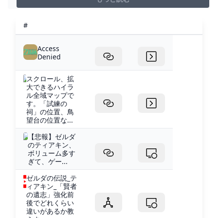
#
Access
Denied
スクロール、拡
大できるハイラ
ル全域マップで
す。「試練の
祠」の位置、鳥
望台の位置な...
【悲報】ゼルダ
のティアキン、
ボリューム多す
ぎて、ゲー...
ゼルダの伝説_テ
ィアキン_「賢者
の遺志」強化前
後でどれくらい
違いがあるか教