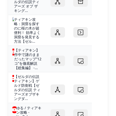
ルダの伝説ティ
アーズ オブ ザ
キング...
ティアキン攻
略：洞窟を探す
のに桜の木が超
便利！ 効率よく
洞窟を発見する
方法【ゼル...
【ティアキン】
作中で謎のまま
だったマップ“12
コ”を徹底解説
【総集編】 -...
【ゼルダの伝説
ティアキン】ゲ
ルド防衛戦【ゼ
ルダの伝説 ティ
アーズオブザキ
ングダ...
ゆる / ティアキ
ン攻略 -