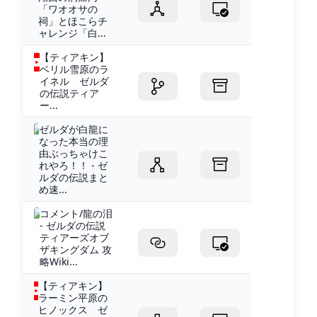
「ワオオサの
祠」とほこらチ
ャレンジ「白...
【ティアキン】
ベリル雪原のラ
イネル ゼルダ
の伝説ティア
ー...
ゼルダが白龍に
なった本当の理
由ぶっちゃけこ
れやろ！！ - ゼ
ルダの伝説まと
め速...
コメント/龍の泪
- ゼルダの伝説
ティアーズオブ
ザキングダム 攻
略Wiki...
【ティアキン】
ラーミン平原の
ヒノックス ゼ