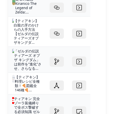
Kiranico The
Legend of
Zelda:...
【ティアキン】
白龍の牙のかけ
らの入手方法
【ゼルダの伝説
ティアーズオブ
ザキングダ...
「ゼルダの伝説
ティアーズ オブ
ザ キングダム」
は前作を“進化”さ
せ、さらなる...
【ティアキン】
料理レシピ全種
類！🍕図鑑全
146種🍕...
ティアキン 完全
ゾーラ装備縛り
で全ボス撃破す
る必須知識 ゼル