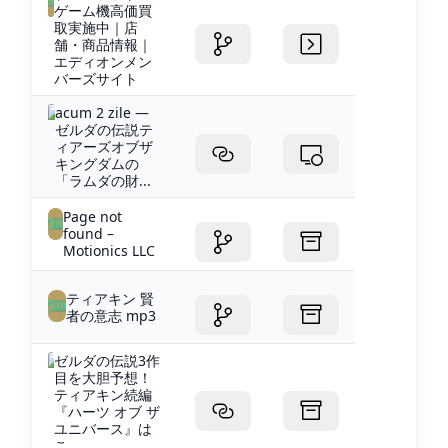
ゲーム機高価買
取実施中｜店
舗・商品情報｜
エディオンメン
バーズサイト
acum 2 zile —
ゼルダの伝説テ
ィアーズオブザ
キングダムの
「ラムダの財...
Page not
found –
Motionics LLC
ティアキン 賢
者の意志 mp3
ゼルダの伝説3作
目を大胆予想！
ティアキン続編
『ハーツ オブ ザ
ユニバース』は
こ...