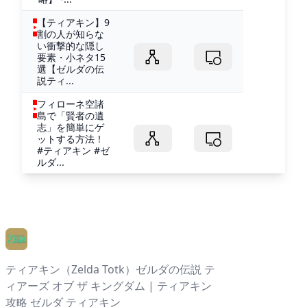
【ティアキン】9
割の人が知らな
い衝撃的な隠し
要素・小ネタ15
選【ゼルダの伝
説ティ...
フィローネ空諸
島で「賢者の遺
志」を簡単にゲ
ットする方法！
#ティアキン #ゼ
ルダ...
ティアキン（Zelda Totk）ゼルダの伝説 テ
ィアーズ オブ ザ キングダム | ティアキン
攻略 ゼルダ ティアキン