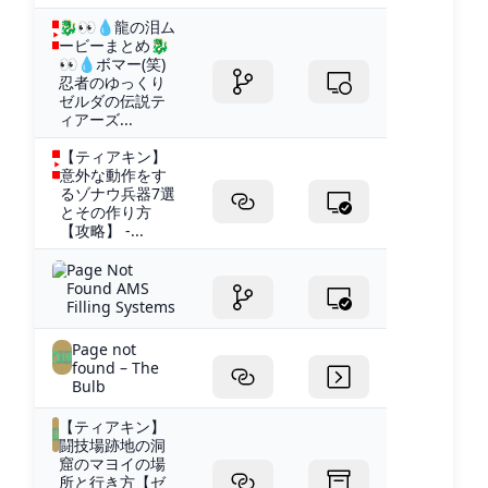
🐉👀💧龍の泪ム
ービーまとめ🐉
👀💧ボマー(笑)
忍者のゆっくり
ゼルダの伝説テ
ィアーズ...
【ティアキン】
意外な動作をす
るゾナウ兵器7選
とその作り方
【攻略】 -...
Page Not
Found AMS
Filling Systems
Page not
found – The
Bulb
【ティアキン】
闘技場跡地の洞
窟のマヨイの場
所と行き方【ゼ