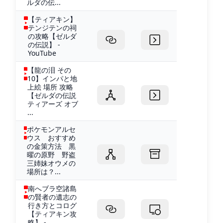
ルダの伝...
【ティアキン】
テンジテンの祠
の攻略【ゼルダ
の伝説】 -
YouTube
【龍の泪 その
10】インパと地
上絵 場所 攻略
【ゼルダの伝説
ティアーズ オブ
...
ポケモンアルセ
ウス おすすめ
の金策方法 黒
曜の原野 野盗
三姉妹オウメの
場所は？...
南へブラ空諸島
の賢者の遺志の
行き方とコログ
【ティアキン攻
略】 -...