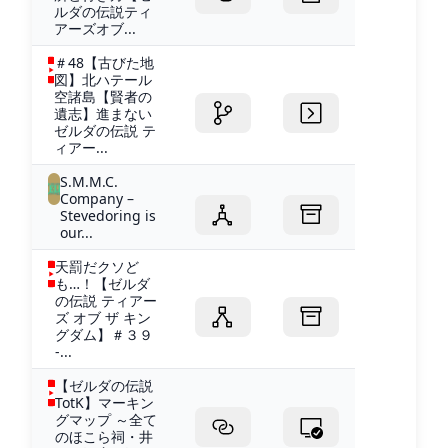
ルダの伝説ティ
アーズオブ...
＃48【古びた地
図】北ハテール
空諸島【賢者の
遺志】進まない
ゼルダの伝説 テ
ィアー...
S.M.M.C.
Company –
Stevedoring is
our...
天罰だクソど
も…！【ゼルダ
の伝説 ティアー
ズ オブ ザ キン
グダム】＃３９
-...
【ゼルダの伝説
TotK】マーキン
グマップ ～全て
のほこら祠・井