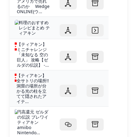
アメリカで売れ
るのか Wedge
ONLINE(ウ...
料理のおすすめ
レシピまとめ テ
ィアキン
【ティアキン】
ミニチャレンジ
「未知なる 空の
巨人」 攻略【ゼ
ルダの伝説】 -...
【ティアキン】
全サトリの場所!!
洞窟の場所が分
かる光の柱を立
てて隠されたア
イテ...
円高還元 ゼルダ
の伝説 ブレワイ
ティアキン
amiibo
Nintendo...