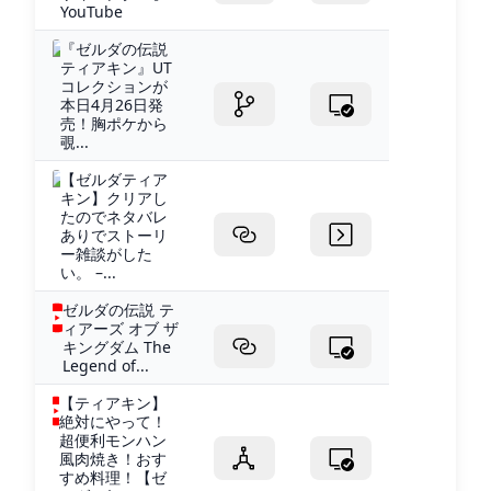
YouTube
『ゼルダの伝説
ティアキン』UT
コレクションが
本日4月26日発
売！胸ポケから
覗...
【ゼルダティア
キン】クリアし
たのでネタバレ
ありでストーリ
ー雑談がした
い。 –...
ゼルダの伝説 テ
ィアーズ オブ ザ
キングダム The
Legend of...
【ティアキン】
絶対にやって！
超便利モンハン
風肉焼き！おす
すめ料理！【ゼ