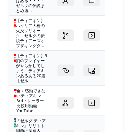
はある・・・ -
ゼルダの伝説ま
とめ速...
【ティアキン】
ハイリア大橋の
火炎グリオー
ク ゼルダの伝
説ティアーズオ
ブザキングダ...
【ティアキン】9
割のプレイヤー
がやらかしてし
まう、ティアキ
ンあるある20選
【ゼル...
全く感動できな
いティアキン
3rdトレーラー
比較用動画 -
YouTube
『ゼルダ ティア
キン』リリトト
湖西の洞窟内