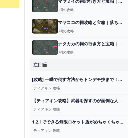
マヤミイの祠の行き方と宝箱｜ラウルの祝福
祠の攻略
マヤココの祠攻略と宝箱｜落ちる刹那
祠の攻略
ナタカカの祠の行き方と宝箱｜ラウルの祝福
祠の攻略
注目🎬
[攻略] 一瞬で倒す方法からトンデモ技まで！リザルフォスの極秘ネタ１８選 [ゼルダの伝説 ブレスオブザワイルド] - YouTube
ティアキン 攻略
【ティアキン攻略】武器を探すのが面倒な人へ！序盤からいけるここでそこそこ強い武器をたくさん集めよう - YouTube
ティアキン 攻略
1.2.1でできる無限ロケット盾がめちゃくちゃ楽しい！【ティアキン TotK】裏技 バグ 検証 ゆっくり実況 glitch - YouTube
ティアキン 攻略