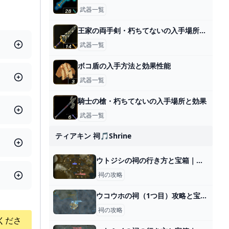
武器一覧
王家の両手剣・朽ちてないの入手場所と効果
武器一覧
ボコ盾の入手方法と効果性能
武器一覧
騎士の槍・朽ちてないの入手場所と効果
武器一覧
ティアキン 祠🎵shrine
ウトジシの祠の行き方と宝箱｜ラウルの祝福
祠の攻略
ウコウホの祠（1つ目）攻略と宝箱｜創造する力
祠の攻略
くださ