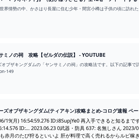
4 — そんな世界情勢の中、かさはり長屋に住む少年・間宮小樽は子供の頃に
ミノの祠 攻略【ゼルダの伝説】 - YOUTUBE
ブザキングダムの「ヤンサミノの祠」の攻略法です。以下の記事で詳細な解説を行って
on-149
ゼルダの伝説ティアーズオブザキングダム(テ
/06/19(月) 16:54:59.276 ID:i8SupjYe0 再入手できる
:56:14.576 ID:… 2023.06.23 0武器・防具 637: 名無しさん 2023
赤月のたび狩るといいよ 肝が料理で高く売れるからルピ稼ぎにもなる 