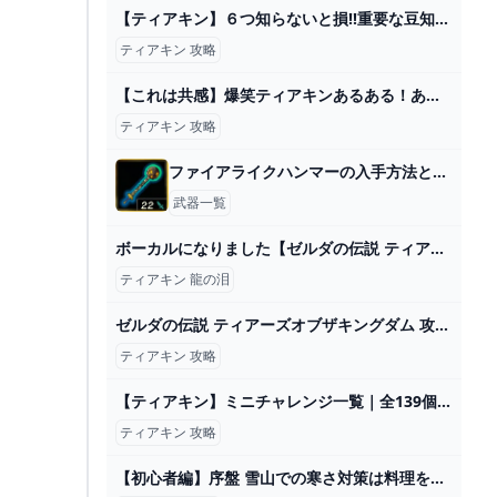
【ティアキン】６つ知らないと損!!重要な豆知識まとめ前編!!【ティアーズオブザキングダム】 - YouTube
ティアキン 攻略
【これは共感】爆笑ティアキンあるある！あなたはいくつ当てはまる？【ゼルダの伝説ティアーズオブザキングダム/ティアキン】【総集編】【作業用】 - YouTube
ティアキン 攻略
ファイアライクハンマーの入手方法と効果性能
武器一覧
ボーカルになりました【ゼルダの伝説 ティアーズオブザキングダム】#65 - YouTube
ティアキン 龍の泪
ゼルダの伝説 ティアーズオブザキングダム 攻略Wiki ティアキン ： ヘイグ攻略まとめWiki
ティアキン 攻略
【ティアキン】ミニチャレンジ一覧｜全139個【ゼルダの伝説ティアーズオブザキングダム】 - ゲームウィズ
ティアキン 攻略
【初心者編】序盤 雪山での寒さ対策は料理を作ればOK！～古びた防寒着入手場所【ゼルダの伝説/ティアキン/TotK】 - YouTube