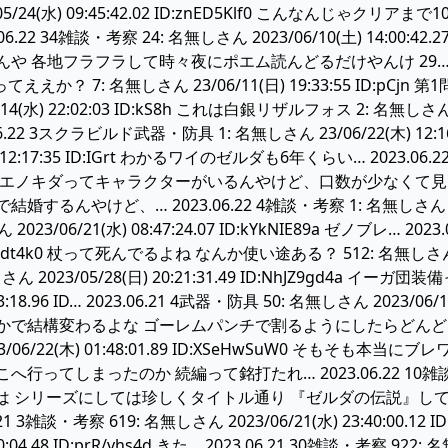
05/24(水) 09:45:42.02 ID:znED5Klf0 こんなんじゃクリアまで
023.06.22 34雑談・考察 24: 名無しさん 2023/06/10(土) 14:
各地フラフラして時々夜にポエム読んどるだけやんけ 29… 2023.06
n やってええか？ 7: 名無しさん 23/06/11(日) 19:33:55 ID:pCjn 
14(水) 22:02:03 ID:kS8h これは白銀リザルフォス 2: 名無しさん 2
3.06.22 3スクラビルド武器・防具 1: 名無しさん 23/06/22(木) 
 12:17:35 ID:IGrt わかるワイのゼルダも6年くらい… 2023.06.22
にも居たエノキダってキャラクターがいるんやけど、口数が少なく
んやけど、… 2023.06.22 4雑談・考察 1: 名無しさん 2023/06/
023/06/21(水) 08:47:24.07 ID:kYkNIE89a ゼノブレ… 202
LQh3dt4k0 杖って死んでるよね なんか使い途ある？ 512: 名無しさん 2023/0
さん 2023/05/28(日) 20:21:31.49 ID:NhJZ9gd4a
:23:18.96 ID… 2023.06.21 4武器・防具 50: 名無しさん 2023/0
結構変わるよな ゴーレムパンチで割るようにしたらどんどん増えてきた
023/06/22(木) 01:48:01.89 ID:XSeHwSuW0 そ
てしまったのか 続編って銘打たれ… 2023.06.22 10雑談・考察 48
AM 今作は シリーズにしては珍しくタイトル通り 『ゼルダの伝説
21 3雑談・考察 619: 名無しさん 2023/06/21(水) 23:40:00.1
40:04.48 ID:prR/vhs4d きた… 2023.06.21 30雑談・考察 922: 名