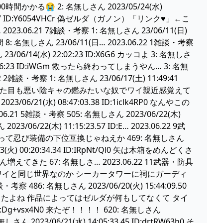
100時間かかる😭 2: 名無しさん 2023/05/24(水)
00:42.27 ID:Y6054VHCr 偽ゼルダ（ガノン）「リンク♥」←こ
.21 7雑談・考察 1: 名無しさん 23/06/11(日)
第1問 8: 名無しさん 23/06/11(日… 2023.06.22 1雑談・考察
3/06/14(水) 22:02:23 ID:X6G6 カッコよ 3: 名無しさ
12:16:23 ID:iWGm 救ったら終わってしまうやん… 3: 名無
 2雑談・考察 1: 名無しさん 23/06/17(土) 11:49:41
て見た目も悪い陰キャの鑑みたいな奴でワイ親近感覚えて
21(水) 08:47:03.38 ID:1iclk4RP0 なんやこの
3.06.21 5雑談・考察 505: 名無しさん 2023/06/22(木)
6/22(木) 11:15:23.57 ID:E… 2023.06.22 9武
 イーガ団装備って忍び装備の下位互換じゃねえか 469: 名無しさん
6/13(火) 00:20:34.34 ID:IRpNt/Ql0 矢は木箱をめんどくさ
 67: 名無しさ… 2023.06.22 11武器・防具
もそも本当にブレワイと同じ世界なのか シーカータワーに祠にガーディ
6: 名無しさん 2023/06/20(火) 15:44:09.50
』してたよね 作品によってはゼルダが何もしてなくて タイ
2 ID:Dg+vsx4N0 来たぞ！！！！ 620: 名無しさん
無しさん 2023/06/21(水) 14:05:33.45 ID:drtRW63h0 そ