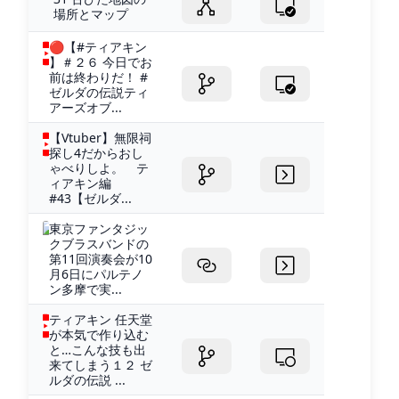
場所とマップ
🔴【#ティアキン
】＃２６ 今日でお
前は終わりだ！ #
ゼルダの伝説ティ
アーズオブ...
【Vtuber】無限祠
探し4だからおし
ゃべりしよ。 テ
ィアキン編
#43【ゼルダ...
東京ファンタジッ
クブラスバンドの
第11回演奏会が10
月6日にパルテノ
ン多摩で実...
ティアキン 任天堂
が本気で作り込む
と…こんな技も出
来てしまう１２ ゼ
ルダの伝説 ...