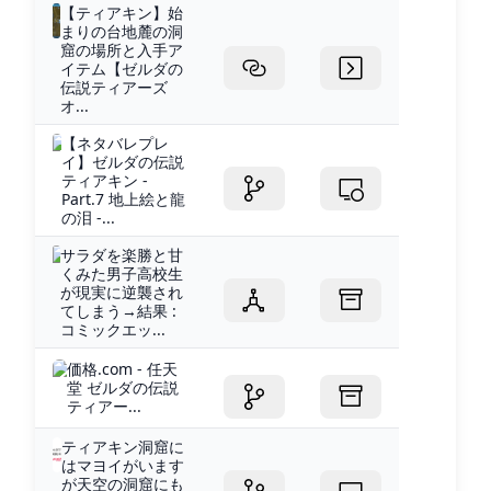
【ティアキン】始
まりの台地麓の洞
窟の場所と入手ア
イテム【ゼルダの
伝説ティアーズ
オ...
【ネタバレプレ
イ】ゼルダの伝説
ティアキン -
Part.7 地上絵と龍
の泪 -...
サラダを楽勝と甘
くみた男子高校生
が現実に逆襲され
てしまう→結果 :
コミックエッ...
価格.com - 任天
堂 ゼルダの伝説
ティアー...
ティアキン洞窟に
はマヨイがいます
が天空の洞窟にも