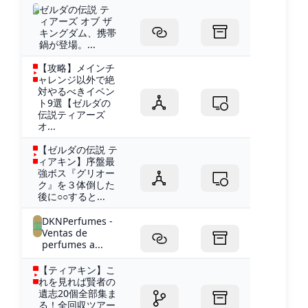
ゼルダの伝説 テ
ィアーズ オブ ザ
キングダム、携帯
鍋が登場。...
【攻略】メインチ
ャレンジ以外で絶
対やるべきイベン
ト9選【ゼルダの
伝説ティアーズ
オ...
【ゼルダの伝説 テ
ィアキン】序盤最
強ボス『グリオー
ク』を３体倒した
後に○○すると...
DKNPerfumes -
Ventas de
perfumes a...
【ティアキン】こ
れを見れば賢者の
遺志20個全部集ま
る！全回収ツアー