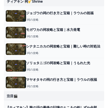
ティアキン 祠🎷shrine
ジョゴウの祠の行き方と宝箱｜ラウルの祝福
祠の攻略
モガワカの祠攻略と宝箱｜水力発電
祠の攻略
シナタニカカの祠攻略と宝箱｜難しい時の対処法
祠の攻略
ソリョタニゴの祠攻略と宝箱｜うもれた光
祠の攻略
マヤオタキの祠の行き方と宝箱｜ラウルの祝福
祠の攻略
注目🎬
【ティアキン】龍の泪の最後の記憶のところの姫しずか全部取ってしまったせいで赤い月来ても数本しか生えてない : ゼルダの伝説 ティアーズ オブ ザ キングダム攻略まとめ速報