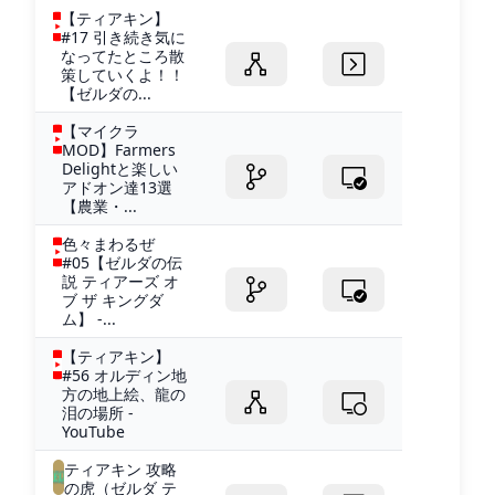
【ティアキン】
#17 引き続き気に
なってたところ散
策していくよ！！
【ゼルダの...
【マイクラ
MOD】Farmers
Delightと楽しい
アドオン達13選
【農業・...
色々まわるぜ
#05【ゼルダの伝
説 ティアーズ オ
ブ ザ キングダ
ム】 -...
【ティアキン】
#56 オルディン地
方の地上絵、龍の
泪の場所 -
YouTube
ティアキン 攻略
の虎（ゼルダ テ