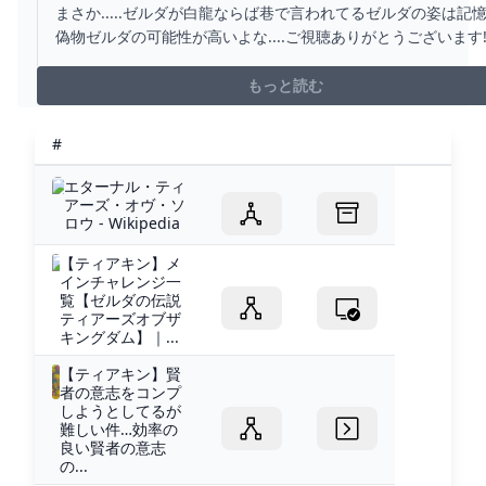
オブザキングダム】【ティアーズオブザキングダム】
まさか.....ゼルダが白龍ならば巷で言われてるゼルダの姿は記憶
ィアキン記憶】 - YOUTUBE
偽物ゼルダの可能性が高いよな....ご視聴ありがとうございます
ャンネル登録はこちら
https://www.youtube.com/channel/UCRgnJuplf2YSJ8BdrXg
もっと読む
感想や意見、リクエストなどのコメントじゃんじゃん...
#
エターナル・ティ
アーズ・オヴ・ソ
ロウ - Wikipedia
【ティアキン】メ
インチャレンジ一
覧【ゼルダの伝説
ティアーズオブザ
キングダム】｜...
【ティアキン】賢
者の意志をコンプ
しようとしてるが
難しい件…効率の
良い賢者の意志
の...