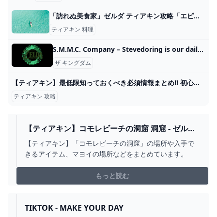
「訪れぬ美食家」ゼルダ ティアキン攻略「エピソードチャレンジ編」【ゼルダの伝説ティアーズオブザキングダム攻略】 GameGamingGames
ティアキン 料理
S.M.M.C. Company – Stevedoring is our daily job
ザ キングダム
【ティアキン】最低限知っておくべき必須情報まとめ!! 初心者・中級者・上級者別に紹介!!!【ティアーズオブザキングダム】 - YouTube
ティアキン 攻略
【ティアキン】コモレビーチの洞窟 洞窟 - ゼルダ
の伝説 ティアーズオブザキングダム 攻略WIKI テ
【ティアキン】「コモレビーチの洞窟」の場所や入手で
ィアキン ： ヘイグ攻略まとめWIKI
きるアイテム、マヨイの場所などをまとめています。
もっと読む
TIKTOK - MAKE YOUR DAY