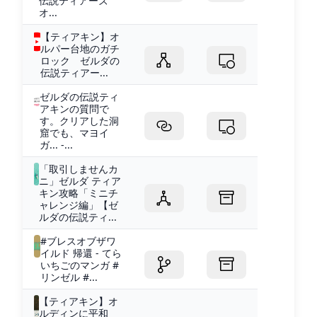
伝説ティアーズ
オ...
【ティアキン】オ
ルパー台地のガチ
ロック ゼルダの
伝説ティアー...
ゼルダの伝説ティ
アキンの質問で
す。クリアした洞
窟でも、マヨイ
ガ... -...
「取引しませんカ
ニ」ゼルダ ティア
キン攻略「ミニチ
ャレンジ編」【ゼ
ルダの伝説ティ...
#ブレスオブザワ
イルド 帰還 - てら
いちごのマンガ #
リンゼル #...
【ティアキン】オ
ルディンに平和