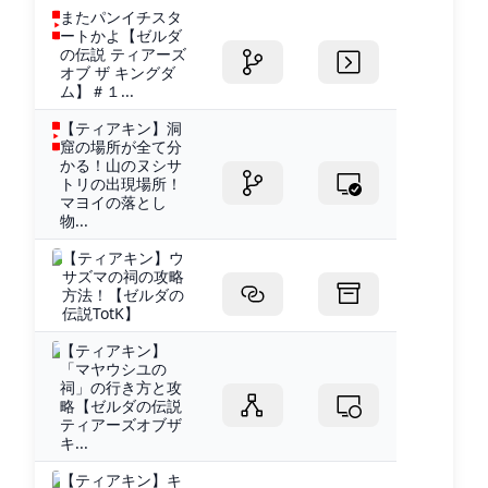
またパンイチスタ
ートかよ【ゼルダ
の伝説 ティアーズ
オブ ザ キングダ
ム】＃１...
【ティアキン】洞
窟の場所が全て分
かる！山のヌシサ
トリの出現場所！
マヨイの落とし
物...
【ティアキン】ウ
サズマの祠の攻略
方法！【ゼルダの
伝説TotK】
【ティアキン】
「マヤウシユの
祠」の行き方と攻
略【ゼルダの伝説
ティアーズオブザ
キ...
【ティアキン】キ