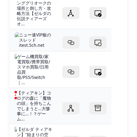
ンググリオークの
場所と倒し方・攻
略方法【ゼルダの
伝説ティアーズ
オ...
ニュー速VIP板の
スレッド
itest.5ch.net
ゲーム機買取/家
電買取/携帯買取/
スマホ買取/日用
品買
取/PS5/Switch
｜...
【ティアキン】コ
ログの森に「魔物
の頭」を持ちこん
でしまうと…大惨
事に…！？ゲー
ム...
【ゼルダ ティアキ
ン】“始まりの空