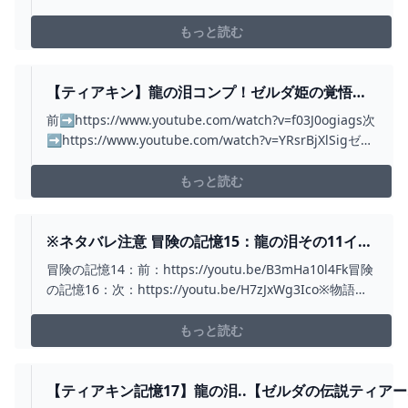
もっと読む
【ティアキン】龍の泪コンプ！ゼルダ姫の覚悟に
涙…【ゼルダの伝説 ティアーズ オブ ザ キングダ
前➡https://www.youtube.com/watch?v=f03J0ogiags次
ム】#18 - YOUTUBE
➡https://www.youtube.com/watch?v=YRsrBjXlSigゼル
ダの伝説 ティアーズ オブ ザ キングダムの再生リスト
https://www.youtube.com/playlist?list=...
もっと読む
※ネタバレ注意 冒険の記憶15：龍の泪その11イベ
ントムービー「時を超えるマスターソード 」 #テ
冒険の記憶14：前：https://youtu.be/B3mHa10l4Fk冒険
ィアキン #イベント #ゼルダの伝説ティアーズオ
の記憶16：次：https://youtu.be/H7zJxWg3Ico※物語の
ブザキングダム #イベントムービー #龍の泪 -
根幹部分であると思われます。ネタバレ注意です！ティ
YOUTUBE
アキンの冒険の記憶15：龍の泪その11イベントムービー
もっと読む
「時を超えるマスターソード」ゼルダ声優：嶋村侑（し...
【ティアキン記憶17】龍の泪..【ゼルダの伝説ティア