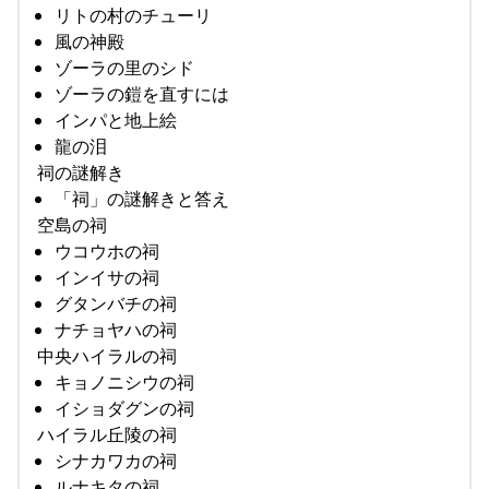
リトの村のチューリ
風の神殿
ゾーラの里のシド
ゾーラの鎧を直すには
インパと地上絵
龍の泪
祠の謎解き
「祠」の謎解きと答え
空島の祠
ウコウホの祠
インイサの祠
グタンバチの祠
ナチョヤハの祠
中央ハイラルの祠
キョノニシウの祠
イショダグンの祠
ハイラル丘陵の祠
シナカワカの祠
ルナキタの祠