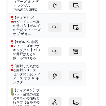
ィアーズ オブ ザ
キングダム
IMAGICA GEEQ
【ティアキン】こ
れがモドレコの真
の使い方【ゼルダ
の伝説 ティアーズ
オブ ザ キ...
【#ゼルダの伝説
ティアーズオブザ
キングダム 】残り
の井戸はあと4
個！みつけちゃ...
「開封した気にな
る開封シリーズ ~
ゼルダの伝説 ティ
アーズ オブ ザ キ
ングダ...
【ティアキン】ブ
レッド台地の洞窟
のマヨイの場所と
行き方【ゼルダの