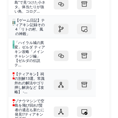
島”で見つけた小ネ
タ。体当たりが強
い鳥、コログ...
【ゲーム日記】テ
ィアキン記録その
4「リトの村、風
の神殿」
「ハイラル城の異
変」ゼルダ ティア
キン攻略「メイン
チャレンジ編」
【ゼルダの伝説
テ...
【ティアキン】祠
の別解13選。常識
外れの解法やゴリ
押し解決など【攻
略】 -...
ゾナウマシンで空
島を飛び回れ!!賢
者の遺志も新たに
発見!?ティアキン