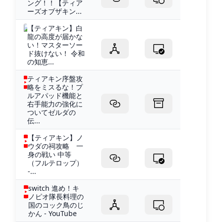
ング！！【ティア
ーズオブザキン...
【ティアキン】白
龍の高度が届かな
い！マスターソー
ド抜けない！ 令和
の知恵...
ティアキン序盤攻
略をミスるな！プ
ルアパッド機能と
右手能力の強化に
ついてゼルダの
伝...
【ティアキン】ノ
ウダの祠攻略 一
身の戦い 中等
（フルテロップ）
-...
switch 進め！キ
ノピオ隊長料理の
国のコック鳥のじ
かん - YouTube