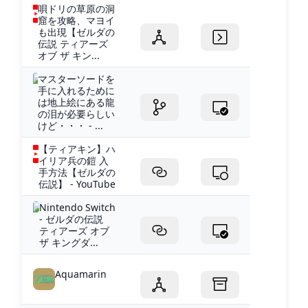
唄ドリの草原の洞
窟を攻略、マヨイ
も出現【ゼルダの
伝説 ティアーズ
オブ ザ キン...
マスターソードを
手に入れるために
は地上絵にある龍
の泪が必要らしい
けど・・・ - ...
【ティアキン】ハ
イリア兵の鎧 入
手方法【ゼルダの
伝説】 - YouTube
Nintendo Switch
- ゼルダの伝説
ティアーズ オブ
ザ キングダ...
Aquamarin