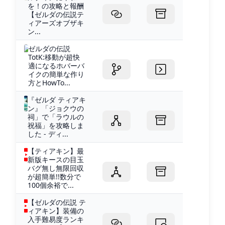
を！の攻略と報酬
【ゼルダの伝説テ
ィアーズオブザキ
ン...
ゼルダの伝説
TotK:移動が超快
適になるホバーバ
イクの簡単な作り
方とHowTo...
『ゼルダ ティアキ
ン』「ジョクウの
祠」で「ラウルの
祝福」を攻略しま
した - ディ...
【ティアキン】最
新版キースの目玉
バグ無し無限回収
が超簡単!!数分で
100個余裕で...
【ゼルダの伝説 テ
ィアキン】装備の
入手難易度ランキ