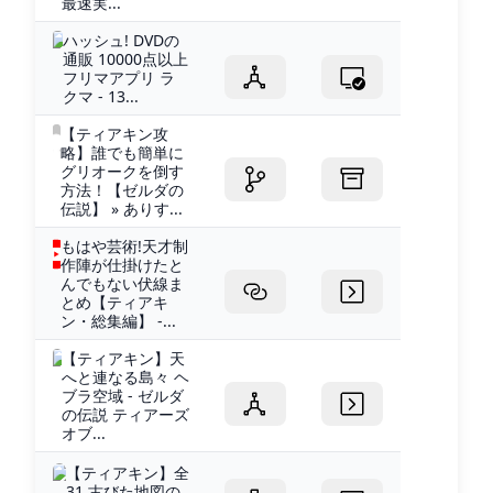
最速実...
ハッシュ! DVDの
通販 10000点以上
フリマアプリ ラ
クマ - 13...
【ティアキン攻
略】誰でも簡単に
グリオークを倒す
方法！【ゼルダの
伝説】 » ありす...
もはや芸術!天才制
作陣が仕掛けたと
んでもない伏線ま
とめ【ティアキ
ン・総集編】 -...
【ティアキン】天
へと連なる島々 ヘ
ブラ空域 - ゼルダ
の伝説 ティアーズ
オブ...
【ティアキン】全
31 古びた地図の