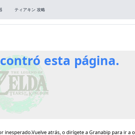
器
ティアキン 攻略
ncontró esta página.
r inesperado.Vuelve atrás, o dirígete a Granabip para ir a o