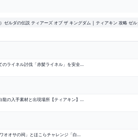
otk）ゼルダの伝説 ティアーズ オブ ザ キングダム | ティアキン 攻略 ゼ
のライネル討伐「赤髪ライネル」を安全...
龍の入手素材と出現場所【ティアキン】...
ワオオサの祠」とほこらチャレンジ「白...