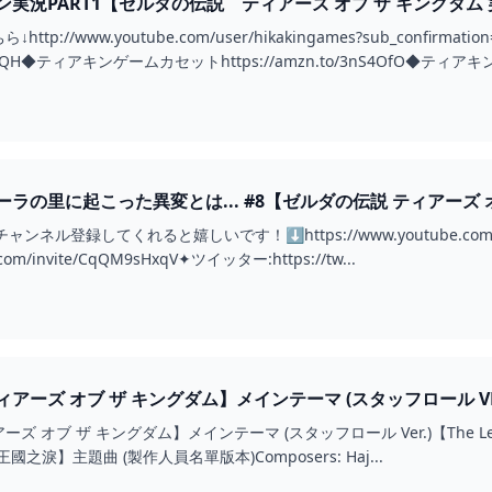
況PART1【ゼルダの伝説 ティアーズ オブ ザ キングダム 実況
tp://www.youtube.com/user/hikakingames?sub_confi
3MiFsQH◆ティアキンゲームカセットhttps://amzn.to/3nS4OfO◆ティアキン
の里に起こった異変とは... #8【ゼルダの伝説 ティアーズ オブ 
登録してくれると嬉しいです！⬇https://www.youtube.com/channe
.com/invite/CqQM9sHxqV✦ツイッター:https://tw...
ーズ オブ ザ キングダム】メインテーマ (スタッフロール VER.)
 ザ キングダム】メインテーマ (スタッフロール Ver.)【The Legend of Zel
說 王國之淚】主題曲 (製作人員名單版本)Composers: Haj...