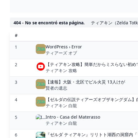
404 - No se encontró esta página.
ティアキン（Zelda T
#
WordPress › Error
1
ティアーズ オブ
【ティアキン攻略】簡単だからミスらない初めて
2
ティアキン 攻略
【速報】大阪・北区でビル火災 13人けが
3
賢者の遺志
【ゼルダの伝説ティアーズオブザキングダム】白
4
ティアキン 白龍
Intro - Casa del Materasso
5
ティアキン 白龍
『ゼルダ ティアキン』リリトト湖西の洞窟内「
6