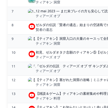
ティアキン 洞窟
12 mai 2023 — まだ未プレイの方も安心して読
7
ティアーズ オブ
ゼルダの伝説「賢者の遺志」始まりの空諸島で水門を
8
賢者の遺志
【ティアキン】洞窟入口の大量のキースって全部倒
9
ティアキン 洞窟
初見、ゼルダオタク念願のティアキン⑤【ゼルダの
10
ティアーズ オブ
『ゼルダの伝説 ティアーズ オブ ザ キングダ
11
ティアーズ オブ
【ティアキン】塞がれた洞窟の攻略｜ミニチャレ
12
ティアキン 洞窟
【雑談＆ゲーム】ティアキンの素材集めや料理し
13
ティアキン 料理
【ティアキン】これ知らないとヤバい！赤い月後
14