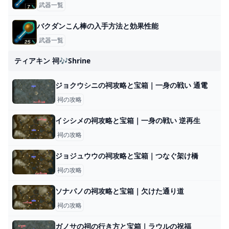
武器一覧
バクダンこん棒の入手方法と効果性能
武器一覧
ティアキン 祠🎶shrine
ジョクウシニの祠攻略と宝箱｜一身の戦い 通電
祠の攻略
イシシメの祠攻略と宝箱｜一身の戦い 逆再生
祠の攻略
ジョジュウウの祠攻略と宝箱｜つなぐ架け橋
祠の攻略
ソナパノの祠攻略と宝箱｜欠けた通り道
祠の攻略
ガノサの祠の行き方と宝箱｜ラウルの祝福