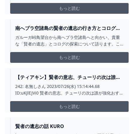
同条件でやりましたがやはり強化後の方が30秒ほど白銀
ライネル討伐タイムが短くなりました！#攻略 #ゼルダの
もっと読む
伝説 ティアーズ オブ ザ キングダム#賢者の遺志#効果
南へブラ空諸島の賢者の遺志の行き方とコログ
【ティアキン攻略】 - سی وید
ガルーガ峠鳥望台から南へブラ空諸島へと向かい、貴重
な「賢者の遺志」とコログの探索について語ります。こ
の冒険は単に新たなアイテムを手に入れるだけではあり
ま
もっと読む
【ティアキン】賢者の意志、チューリの次は誰が
強化おすすめ？【ティアーズオブザキングダム】
242: 名無しさん 2023/07/26(水) 15:14:44.68
ゼルダの伝説ティアーズオブザキングダム(ティア
ID:uKJlEJVi0 賢者の意志、チューリの次は誰が強化おすす
キン)攻略まとめ-コログ速報
め？ 244: 名無しさん 2023/07/26(水) 15:16:06.18
ID:BKj33
もっと読む
賢者の遺志の話 KURO