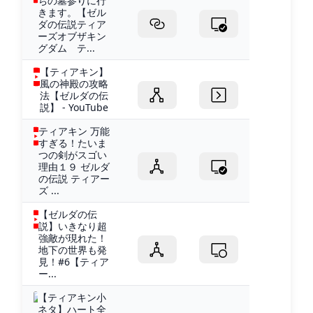
ちの墓参りに行
きます。【ゼル
ダの伝説ティア
ーズオブザキン
グダム テ...
【ティアキン】
風の神殿の攻略
法【ゼルダの伝
説】 - YouTube
ティアキン 万能
すぎる！たいま
つの剣がスゴい
理由１９ ゼルダ
の伝説 ティアー
ズ ...
【ゼルダの伝
説】いきなり超
強敵が現れた！
地下の世界も発
見！#6【ティア
ー...
【ティアキン小
ネタ】ハート全