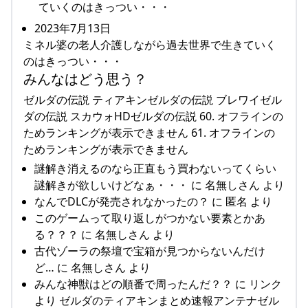
2023年7月13日
ミネル婆の老人介護しながら過去世界で生きていく
のはきっつい・・・
みんなはどう思う？
ゼルダの伝説 ティアキンゼルダの伝説 ブレワイゼル
ダの伝説 スカウォHDゼルダの伝説 60. オフラインの
ためランキングが表示できません 61. オフラインの
ためランキングが表示できません
謎解き消えるのなら正直もう買わないってくらい
謎解きが欲しいけどなぁ・・・ に 名無しさん より
なんでDLCが発売されなかったの？ に 匿名 より
このゲームって取り返しがつかない要素とかあ
る？？？ に 名無しさん より
古代ゾーラの祭壇で宝箱が見つからないんだけ
ど… に 名無しさん より
みんな神獣はどの順番で周ったんだ？？ に リンク
より ゼルダのティアキンまとめ速報アンテナゼル