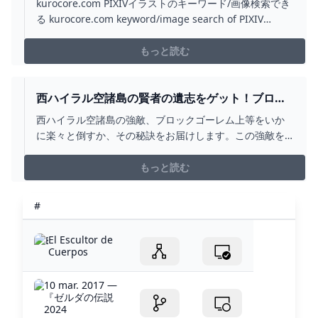
kurocore.com PIXIVイラストのキーワード/画像検索でき
る kurocore.com keyword/image search of PIXIV
illustration
もっと読む
西ハイラル空諸島の賢者の遺志をゲット！ブロッ
クゴーレム（上等）の安全な倒し方 - YOUTUBE
西ハイラル空諸島の強敵、ブロックゴーレム上等をいか
に楽々と倒すか、その秘訣をお届けします。この強敵を
倒すことで賢者の遺志を入手できます。行き方から攻略
まで視聴者の皆さんのティアキンでの冒険が少しでも楽
もっと読む
しく、スムーズに進む手助けになれば幸いです。ぜひチ
ャンネル登録と「いいね」をお願いします。そして何か
#
質問があればコ...
El Escultor de
Cuerpos
10 mar. 2017 —
『ゼルダの伝説
2024