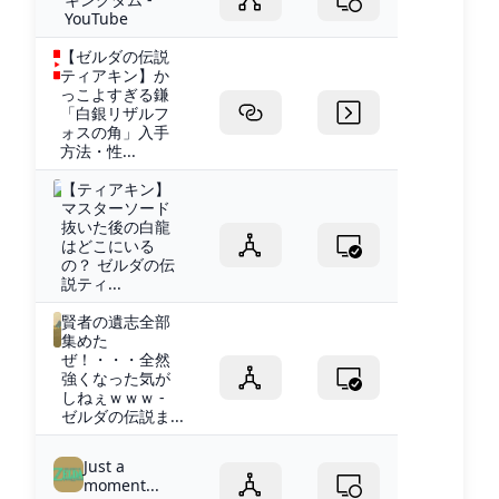
YouTube
【ゼルダの伝説
ティアキン】か
っこよすぎる鎌
「白銀リザルフ
ォスの角」入手
方法・性...
【ティアキン】
マスターソード
抜いた後の白龍
はどこにいる
の？ ゼルダの伝
説ティ...
賢者の遺志全部
集めた
ぜ！・・・全然
強くなった気が
しねぇｗｗｗ -
ゼルダの伝説ま...
Just a
moment...