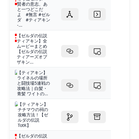
賢者の意志、あ
と一つどこだ
よ #無言 #ゼル
ダ #ティアキン
-...
【ゼルダの伝説
ティアキン】全
ムービーまとめ
【ゼルダの伝説
ティアーズオブ
ザキン...
【ティアキン】
ライネルの場所
と闘技場5連戦の
攻略法｜白髪・
青髪 ワイトの...
【ティアキン】
チチマウの祠の
攻略方法！【ゼ
ルダの伝説
TotK】
【ゼルダの伝説