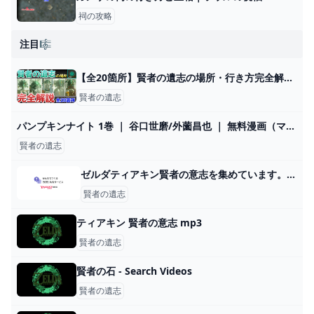
祠の攻略
注目🎼
【全20箇所】賢者の遺志の場所・行き方完全解説【ティアキン】 - YouTube
賢者の遺志
パンプキンナイト 1巻 ｜ 谷口世磨/外薗昌也 ｜ 無料漫画（マンガ）ならコミックシーモア
賢者の遺志
ゼルダティアキン賢者の意志を集めています。しかしながらいろんな... - Yahoo!知恵袋
賢者の遺志
ティアキン 賢者の意志 mp3
賢者の遺志
賢者の石 - Search Videos
賢者の遺志