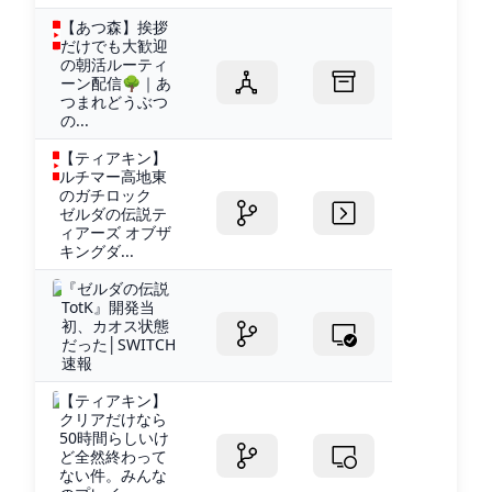
【あつ森】挨拶
だけでも大歓迎
の朝活ルーティ
ーン配信🌳｜あ
つまれどうぶつ
の...
【ティアキン】
ルチマー高地東
のガチロック
ゼルダの伝説テ
ィアーズ オブザ
キングダ...
『ゼルダの伝説
TotK』開発当
初、カオス状態
だった│SWITCH
速報
【ティアキン】
クリアだけなら
50時間らしいけ
ど全然終わって
ない件。みんな