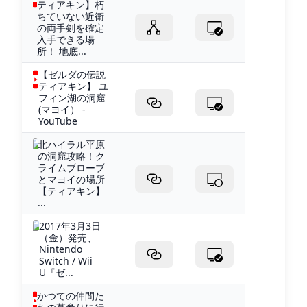
ティアキン】朽
ちていない近衛
の両手剣を確定
入手できる場
所！ 地底...
【ゼルダの伝説
ティアキン】 ユ
フィン湖の洞窟
(マヨイ） -
YouTube
北ハイラル平原
の洞窟攻略！ク
ライムブローブ
とマヨイの場所
【ティアキン】
...
2017年3月3日
（金）発売、
Nintendo
Switch / Wii
U『ゼ...
かつての仲間た