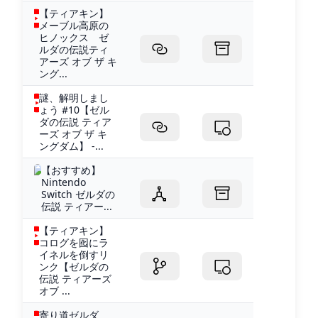
【ティアキン】
メーブル高原の
ヒノックス ゼ
ルダの伝説ティ
アーズ オブ ザ キ
ング...
謎、解明しまし
ょう #10【ゼル
ダの伝説 ティア
ーズ オブ ザ キ
ングダム】 -...
【おすすめ】
Nintendo
Switch ゼルダの
伝説 ティアー...
【ティアキン】
コログを囮にラ
イネルを倒すリ
ンク【ゼルダの
伝説 ティアーズ
オブ ...
寄り道ゼルダ