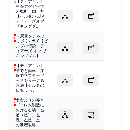
【ティアキン】
白蒼デグガーマ
の場所・倒し方
【ゼルダの伝説
ティアーズオブ
ザキングダ...
２周目をしゃぶ
り尽くす#18【ゼ
ルダの伝説 テ
ィアーズ オブ ザ
キングダム】...
【ティアキン】
誰でも簡単！序
盤でマスターソ
ードを入手する
方法【ゼルダの
伝説 ティ...
太古よりの導き_
ゴーレム製造に
おける右腕、右
足（足）、左
腕、左足（足）
の漸増攻略...