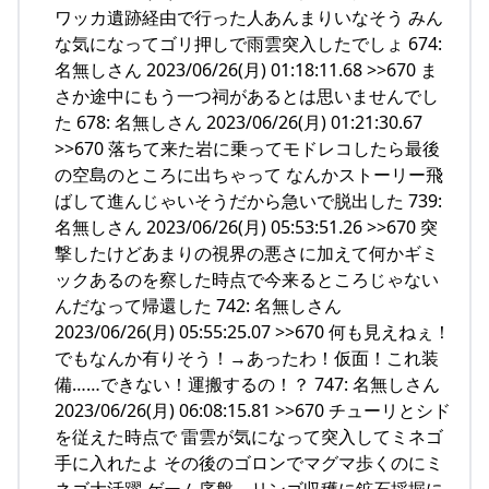
ワッカ遺跡経由で行った人あんまりいなそう みん
な気になってゴリ押しで雨雲突入したでしょ 674:
名無しさん 2023/06/26(月) 01:18:11.68 >>670 ま
さか途中にもう一つ祠があるとは思いませんでし
た 678: 名無しさん 2023/06/26(月) 01:21:30.67
>>670 落ちて来た岩に乗ってモドレコしたら最後
の空島のところに出ちゃって なんかストーリー飛
ばして進んじゃいそうだから急いで脱出した 739:
名無しさん 2023/06/26(月) 05:53:51.26 >>670 突
撃したけどあまりの視界の悪さに加えて何かギミ
ックあるのを察した時点で今来るところじゃない
んだなって帰還した 742: 名無しさん
2023/06/26(月) 05:55:25.07 >>670 何も見えねぇ！
でもなんか有りそう！→あったわ！仮面！これ装
備……できない！運搬するの！？ 747: 名無しさん
2023/06/26(月) 06:08:15.81 >>670 チューリとシド
を従えた時点で 雷雲が気になって突入してミネゴ
手に入れたよ その後のゴロンでマグマ歩くのにミ