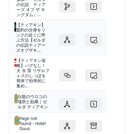
の伝説 ティア
ーズ オブ ザ キ
ングダム』...
【ティアキン】
盟約の分身をリ
ンクの近くに呼
ぶ方法【ゼルダ
の伝説ティアー
ズオブザキ...
【ティアキン攻
略】バグなし！
火 氷 雷 リザルフ
ォスのしっぽを
簡単で効率的に
集め...
白龍のウロコの
場所と効果｜ゼ
ルダ ティアキン
Page not
found - Hotel
Duus