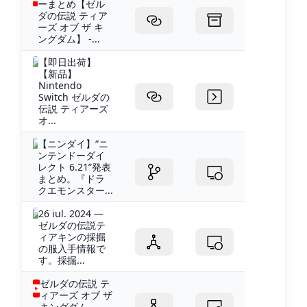
ーまとめ【ゼル
ダの伝説 ティア
ーズ オブ ザ キ
ングダム】 -...
【即日出荷】
【新品】
Nintendo
Switch ゼルダの
伝説 ティアーズ
オ...
【ニンダイ】“ニ
ンテンドーダイ
レクト 6.21”発表
まとめ。『ドラ
クエモンスター...
26 iul. 2024 —
ゼルダの伝説テ
ィアキンの採掘
の服入手情報で
す。採掘...
ゼルダの伝説 テ
ィアーズ オブ ザ
キングダム -