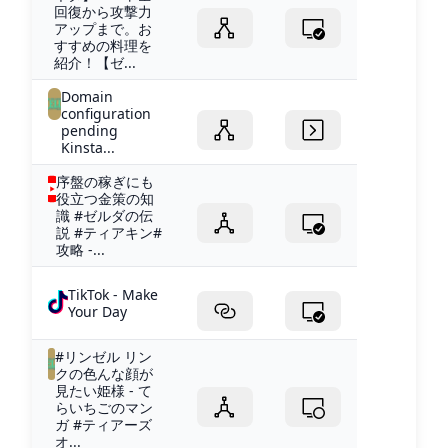
回復から攻撃力
アップまで。お
すすめの料理を
紹介！【ゼ...
Domain
configuration
pending
Kinsta...
序盤の稼ぎにも
役立つ金策の知
識 #ゼルダの伝
説 #ティアキン#
攻略 -...
TikTok - Make
Your Day
#リンゼル リン
クの色んな顔が
見たい姫様 - て
らいちごのマン
ガ #ティアーズ
オ...