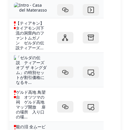
Intro - Casa
del Materasso
【ティアキン】
タイアモン川下
流の洞窟内のフ
ァントムガノ
ン ゼルダの伝
説ティアーズ...
「ゼルダの伝
説 ティアーズ
オブ ザ キングダ
ム」の特別セッ
トが割引価格に
なるキ...
ゲルド高地 鳥望
台 オツツマの
祠 ゲルド高地
マップ開放 扉
の場所 入り口
の場...
龍の泪 全ムービ