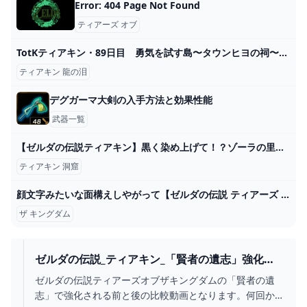
Error: 404 Page Not Found
ティアーズ オブ
TotKティアキン・89日目 勇気を試す島〜タウンヒヨの祠〜龍の泪（04「見知らぬ世界」） - ちょっとしたゲーム日記：楽天ブログ
ティアキン 龍の泪
デグガーマ大剣の入手方法と効果性能
武器一覧
【ゼルダの伝説ティアキン】黒く染め上げて！？ゾーラの里周辺で見つけにくい祠を攻略！（ラネール参道の祠と水晶、ラルス水脈に眠る祠と水晶、マオイケスカの祠） Part77 - YouTube
ティアキン 洞窟
顔文字みたいな面構えしやがって【ゼルダの伝説 ティアーズ オブ ザ キングダム】＃４２ - YouTube
ザ キングダム
ゼルダの伝説_ティアキン_「賢者の遺志」強化前
後でどれくらい違いがあるか教えます！ -
ゼルダの伝説ティアーズオブザキングダムの「賢者の遺
YOUTUBE
志」で強化される前と後の比較動画となります。何回か