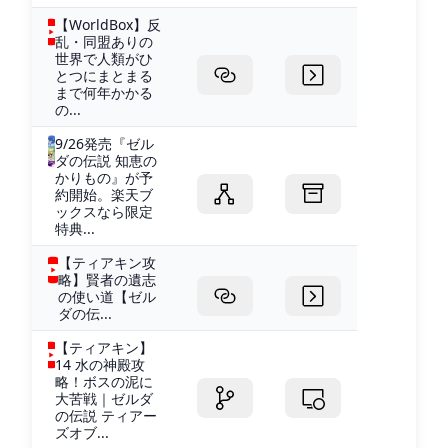
【WorldBox】反
乱・同盟ありの
世界で人類がひ
とつにまとまる
まで何年かかる
の...
9/26発売『ゼル
ダの伝説 知恵の
かりもの』が予
約開始。楽天ブ
ックスなら限定
特典...
【ティアキン攻
略】賢者の遺志
の使い道【ゼル
ダの伝...
【ティアキン】
14 水の神殿攻
略！ボスの泥に
大苦戦｜ゼルダ
の伝説 ティアー
ズオブ...