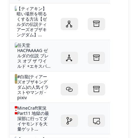
【ティアキン】
暗い場所を明る
くする方法【ゼ
ルダの伝説ティ
アーズオブザキ
ングダム】...
任天堂
HACPAAAAG ゼ
ルダの伝説 ブレ
ス オブ ザ ワイ
ルド +エキスパ...
#白龍(ティアー
ズオブザキング
ダム)の人気イラ
ストやマンガ -
pixiv
MineCraft実況
Part11 地獄の最
深部に行ってダ
イヤモンドを大
量ゲット...