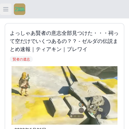
Open main menu
ティアキン
よっしゃあ賢者の意志全部見つけた・・・祠っ
ティアキン 祠
て空だけでいくつあるの？？ - ゼルダの伝説ま
とめ速報｜ティアキン｜ブレワイ
ティアキン 武器
賢者の遺志
ティアキン 攻略