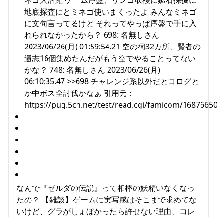
ネゴ大活躍 ゲーム序盤、リンゴ収穫に鉱石採掘に
地底探査にとミネゴ使いまくったよ みんなミネゴ
に文句言ってるけど それってやっぱ序盤で手に入
れられなかったから？ 698: 名無しさん
2023/06/26(月) 01:59:54.21 空の祠32カ所、賢者の
遺志16個集めたんだがもう空でやることってない
かな？ 748: 名無しさん 2023/06/26(月)
06:10:35.47 >>698 チャレンジ系以外だとコログと
か中ボス全討伐かなぁ 引用元：
https://pug.5ch.net/test/read.cgi/famicom/1687665
なんで『ゼルダの伝説』って相棒の妖精いなくなっ
たの？ 【雑談】ゲームに実写感はそこまで求めてな
いけど、グラがしょぼかったら許せない理由、コレ