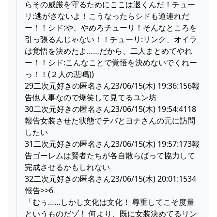
らその威厳を守るためにここは退くんだ！チュー
リ:逃がさないよ！こうなったらシドも道連れだ
ー！！シド:や、やめろチューリ！そんなところを
引っ張るんじゃない！！チューリ:リンク、オイラ
は覚悟を決めたよ……だから、二人まとめてやれ
ー！！シド:こんなことで覚悟を決めないでくれー
っ！！(２人の悲鳴))
29二次元好きの匿名さん23/06/15(木) 19:36:156報
告他人事なので爆笑して見てるユン坊
30二次元好きの匿名さん23/06/15(木) 19:54:4118
報告女装させた状態でテバとヨナさんの元に訪問
したい
31二次元好きの匿名さん23/06/15(木) 19:57:173報
告ゴーレムは賢者たちが各自散らばって協力して
完成させるかもしれない
32二次元好きの匿名さん23/06/15(木) 20:01:1534
報告>>6
「むぅ……しかし文化は文化！ 尊重してこそ度量
というものだゾ！ 何より、既に女装決めてるリン