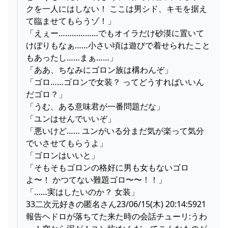
クを一人にはしない！ ここは男シド、キモを据え
て臨ませてもらうゾ！」
「えぇー………………でもオイラだけ砂漠に置いて
けぼりもなぁ……小さい頃は遊びで着せられたこと
もあったし……まぁ……」
「ああ、ちなみにゴロン族は構わんぞ」
「ゴロ……ゴロンで女装？ ってどうすればいいん
だゴロ？」
「うむ、ある意味君が一番問題だな」
「ユンはせんでいいぞ」
「悪いけど…… ユンがいる分まだ気が楽って気分
でいさせてもらうよ」
「ゴロンはいいと」
「そもそもゴロンの格好に男も女もないゴロ
よ〜！ かつてない難題ゴロ〜〜！！」
「……実はしたいのか？ 女装」
33二次元好きの匿名さん23/06/15(木) 20:14:5921
報告ヘドロが落ちてた来た時の会話チューリ:うわ