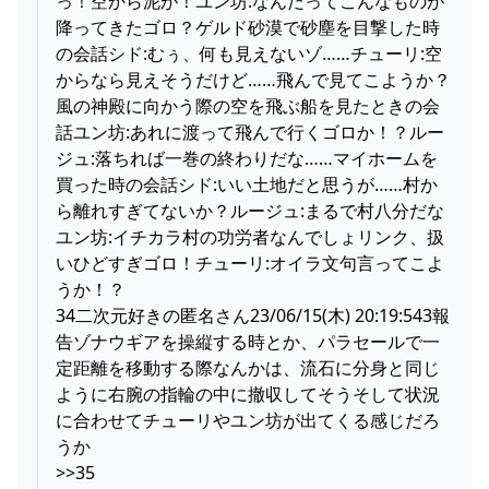
っ！空から泥が！ユン坊:なんだってこんなものが
降ってきたゴロ？ゲルド砂漠で砂塵を目撃した時
の会話シド:むぅ、何も見えないゾ……チューリ:空
からなら見えそうだけど……飛んで見てこようか？
風の神殿に向かう際の空を飛ぶ船を見たときの会
話ユン坊:あれに渡って飛んで行くゴロか！？ルー
ジュ:落ちれば一巻の終わりだな……マイホームを
買った時の会話シド:いい土地だと思うが……村か
ら離れすぎてないか？ルージュ:まるで村八分だな
ユン坊:イチカラ村の功労者なんでしょリンク、扱
いひどすぎゴロ！チューリ:オイラ文句言ってこよ
うか！？
34二次元好きの匿名さん23/06/15(木) 20:19:543報
告ゾナウギアを操縦する時とか、パラセールで一
定距離を移動する際なんかは、流石に分身と同じ
ように右腕の指輪の中に撤収してそうそして状況
に合わせてチューリやユン坊が出てくる感じだろ
うか
>>35