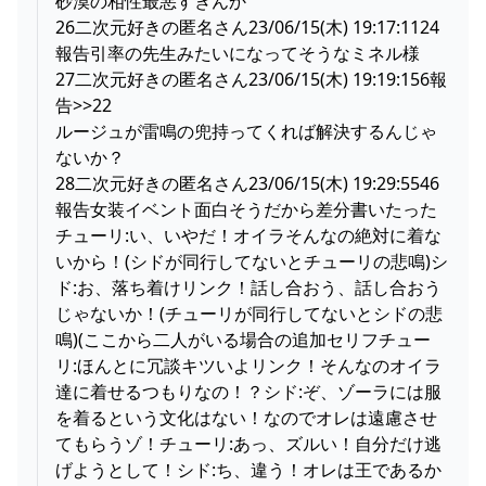
砂漠の相性最悪すぎんか
26二次元好きの匿名さん23/06/15(木) 19:17:1124
報告引率の先生みたいになってそうなミネル様
27二次元好きの匿名さん23/06/15(木) 19:19:156報
告>>22
ルージュが雷鳴の兜持ってくれば解決するんじゃ
ないか？
28二次元好きの匿名さん23/06/15(木) 19:29:5546
報告女装イベント面白そうだから差分書いたった
チューリ:い、いやだ！オイラそんなの絶対に着な
いから！(シドが同行してないとチューリの悲鳴)シ
ド:お、落ち着けリンク！話し合おう、話し合おう
じゃないか！(チューリが同行してないとシドの悲
鳴)(ここから二人がいる場合の追加セリフチュー
リ:ほんとに冗談キツいよリンク！そんなのオイラ
達に着せるつもりなの！？シド:ぞ、ゾーラには服
を着るという文化はない！なのでオレは遠慮させ
てもらうゾ！チューリ:あっ、ズルい！自分だけ逃
げようとして！シド:ち、違う！オレは王であるか