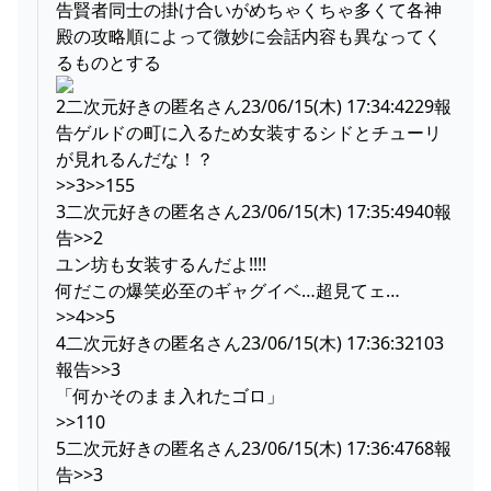
告賢者同士の掛け合いがめちゃくちゃ多くて各神
殿の攻略順によって微妙に会話内容も異なってく
るものとする
2二次元好きの匿名さん23/06/15(木) 17:34:4229報
告ゲルドの町に入るため女装するシドとチューリ
が見れるんだな！？
>>3>>155
3二次元好きの匿名さん23/06/15(木) 17:35:4940報
告>>2
ユン坊も女装するんだよ!!!!
何だこの爆笑必至のギャグイベ…超見てェ…
>>4>>5
4二次元好きの匿名さん23/06/15(木) 17:36:32103
報告>>3
「何かそのまま入れたゴロ」
>>110
5二次元好きの匿名さん23/06/15(木) 17:36:4768報
告>>3