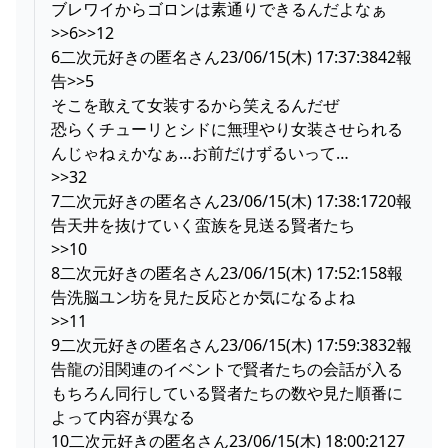
ブレワイからゴロンは素通りできるんだよなぁ
>>6>>12
6二次元好きの匿名さん23/06/15(木) 17:37:3842報
告>>5
そこを敢えて女装するから笑えるんだぜ
恐らくチューリとシドに無理やり女装させられる
んじゃねぇかなぁ…お前だけずるいって…
>>32
7二次元好きの匿名さん23/06/15(木) 17:38:1720報
告天井を抜けていく蛮族を見送る賢者たち
>>10
8二次元好きの匿名さん23/06/15(木) 17:52:158報
告洗脳ユン坊を見た反応とか気になるよね
>>11
9二次元好きの匿名さん23/06/15(木) 17:59:3832報
告龍の泪関連のイベントで賢者たちの会話が入る
もちろん同行している賢者たちの数や見た順番に
よって内容が異なる
10二次元好きの匿名さん23/06/15(木) 18:00:2127