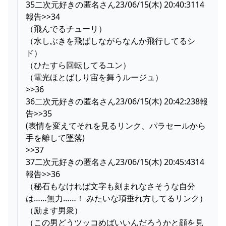
35二次元好きの匿名さん23/06/15(木) 20:40:3114
報告>>34
（飛んでるチューリ）
（水しぶきを飛ばしながらなんか飛行してるシ
ド）
（ひたすら回転してるユン）
（電光ほとばしり宙を舞うルージュ）
>>36
36二次元好きの匿名さん23/06/15(木) 20:42:238報
告>>35
(表情を変えてそれを見るリンク、パラセールから
手を離して墜落)
>>37
37二次元好きの匿名さん23/06/15(木) 20:45:4314
報告>>36
（秘石もなければ文字も刻まれなさそうな自分
は……無力……！ みたいな項垂れ方してるリンク）
（励ます男衆）
（この男どうツッコめばいいんだろうかと顔を見