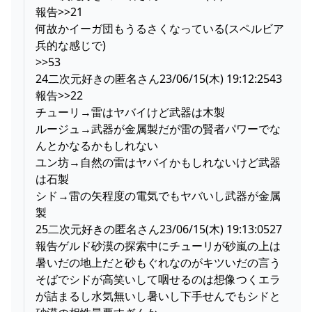
報告>>21
何故かイーガ団もうるさくなっている(スペルビア
兵的な感じで)
>>53
24二次元好きの匿名さん23/06/15(木) 19:12:2543
報告>>22
チューリ→雷はヤバイけど武器は木製
ルージュ→武器が金属製だが雷の賢者パワーでな
んとかなるかもしれない
ユン坊→自然の雷はヤバイかもしれないけど武器
は石製
シド→雷の矢程度の電気でもヤバいし武器が金属
製
25二次元好きの匿名さん23/06/15(木) 19:13:0527
報告ゲルド砂漠の探索中にチューリが砂嵐の上は
暑いだの地上だと砂もぐれなのがキツいだの言う
そばでシドが高笑いして咽せるのは想像つくエラ
が詰まるし水気無いし暑いし下手せんでもシドと