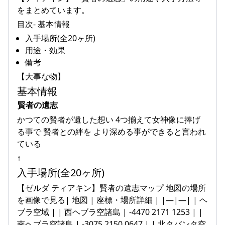
をまとめています。
目次- 基本情報
入手場所(全20ヶ所)
用途・効果
備考
【大事な物】
基本情報
賢者の遺志
かつての賢者が遺した想い 4つ揃えて女神像に捧げ
る事で 賢者との絆を より深める事ができると言われ
ている
↑
入手場所(全20ヶ所)
【ゼルダ ティアキン】賢者の遺志マップ 地図の場所
を画像で見る| 地図 | 座標・場所詳細 | |—|—| | ヘ
ブラ空域 | | 西ヘブラ空諸島 | -4470 2171 1253 | |
南ヘブラ空諸島 | -3075 2150 0647 | | 北タバンタ空