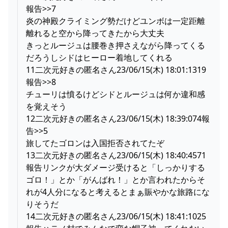
報告>>7
炎の神殿クライミング勢だけどユンボは一定距離
離れると空から降ってきたから大丈夫
きっとルージュは腰巻き押さえながら降ってくる
だろうしシドはヒーロー着地してくれる
11二次元好きの匿名さん23/06/15(木) 18:01:1319
報告>>8
チューリは憤るけどシドとルージュは何か違和感
を覚えそう
12二次元好きの匿名さん23/06/15(木) 18:39:074報
告>>5
旅してたゴロンは入国拒否されてたぞ
13二次元好きの匿名さん23/06/15(木) 18:40:4571
報告リンクが大ダメージ受けると「しっかりする
ゴロ！」とか「がんばれ！」とか言われたからそ
れが4人分になると考えるとまぁ賑やかな旅路にな
りそうだ
14二次元好きの匿名さん23/06/15(木) 18:41:1025