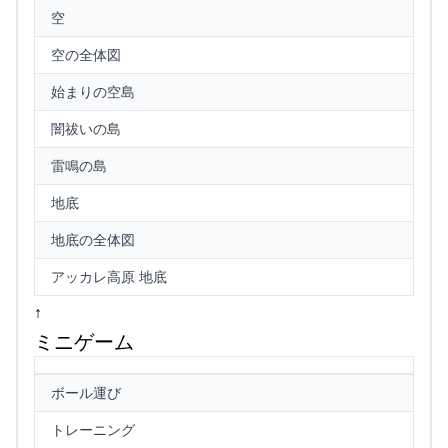
空
空の全体図
始まりの空島
闇祓いの島
雷鳴の島
地底
地底の全体図
アッカレ高原 地底
↑
ミニゲーム
ボール運び
トレーニング