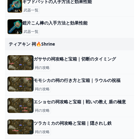
ギブドバットの入手方法と効果性能
武器一覧
鎧片こん棒の入手方法と効果性能
武器一覧
ティアキン 祠🔥shrine
ガササの祠攻略と宝箱｜切断のタイミング
祠の攻略
モモシカの祠の行き方と宝箱｜ラウルの祝福
祠の攻略
エショセの祠攻略と宝箱｜戦いの教え 盾の極意
祠の攻略
ツラカミカの祠攻略と宝箱｜隠されし鉄
祠の攻略