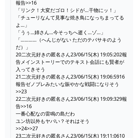
報告>>16
「リンク！大変だゴロ！シドが…干物にッ！」
「チューリなんて見事な焼き鳥になっちまってる
よ…」
「うぅ…姉さん…今そっちへ逝く…ゾ…」
「…………（へんじがない ただのテバサキのよう
だ）」
20二次元好きの匿名さん23/06/15(木) 19:05:202報
告メインストーリーでのテキスト会話にも賢者が
入ってきそう
21二次元好きの匿名さん23/06/15(木) 19:06:5916
報告ゼノブレみたいな賑やかな戦闘になりそう
>>23
22二次元好きの匿名さん23/06/15(木) 19:09:329報
告>>16
一番心配なの雷鳴の島だわ
ユン坊以外もヤバい？それはそう
>>24>>27
23二次元好きの匿名さん23/06/15(木) 19:11:0610