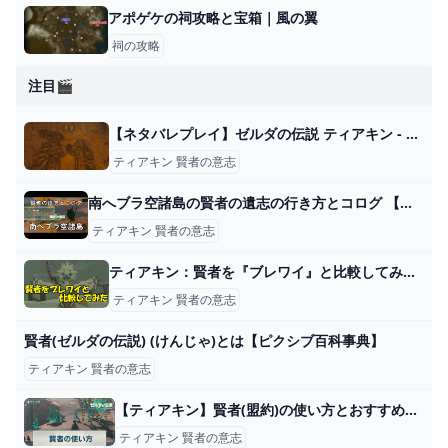
アポゲケの祠攻略と宝箱｜風の翼
祠の攻略
注目🎬
【ネタバレプレイ】ゼルダの伝説 ティアキン - Part.44 封印戦争とゼルダの決意 - ゆるぽぽ帳
ティアキン 賢者の意志
南へブラ空諸島の賢者の遺志の行き方とコログ 【ティアキン攻略】 - YouTube
ティアキン 賢者の意志
ティアキン：賢者を『ブレワイ』と比較してみた。1番変化があったキャラクターは？【ゼルダ ティアーズ オブ ザ キングダム日記＃48】 - 電撃オンライン
ティアキン 賢者の意志
賢者(ゼルダの伝説) (けんじゃ)とは【ピクシブ百科事典】
ティアキン 賢者の意志
【ティアキン】賢者(盟約)の使い方とおすすめ強化優先度【ゼルダの伝説ティアーズオブザキングダム】 - 神ゲー攻略
ティアキン 賢者の意志