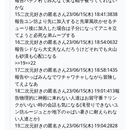
報告ハテノ村でみんなで変な帽子被ってくれない
かな
15二次元好きの匿名さん23/06/15(木) 18:41:3838
報告ユン坊より先に加入すると先輩風吹かせるチ
ューリ後に加入した場合は子分になってアニキ立
てようと必死な弟ムーブする
16二次元好きの匿名さん23/06/15(木) 18:54:0632
報告シドなら大丈夫なんだろうけどそれでも火山
も砂漠も心配になる
>>19>>22
17二次元好きの匿名さん23/06/15(木) 18:58:1435
報告やっぱみんなでワチャワチャしながら冒険し
てえよなあ
18二次元好きの匿名さん23/06/15(木) 19:01:413報
告物理的に神殿に来れない人達はお留守番？リン
クがいない時の会話も気になる(滝登りできないユ
ン坊ルージュとか地下のゃばい暑さに耐えられな
い人達とか)
19二次元好きの匿名さん23/06/15(木) 19:04:2828