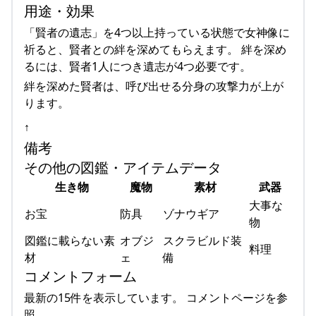
用途・効果
「賢者の遺志」を4つ以上持っている状態で女神像に
祈ると、賢者との絆を深めてもらえます。 絆を深め
るには、賢者1人につき遺志が4つ必要です。
絆を深めた賢者は、呼び出せる分身の攻撃力が上が
ります。
↑
備考
その他の図鑑・アイテムデータ
生き物
魔物
素材
武器
大事な
お宝
防具
ゾナウギア
物
図鑑に載らない素
オブジ
スクラビルド装
料理
材
ェ
備
コメントフォーム
最新の15件を表示しています。 コメントページを参
照