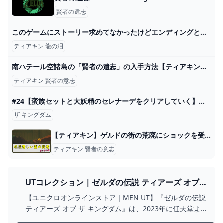
賢者の遺志
このゲームにストーリー求めてなかったけどエンディングとか龍の涙とかホントよかったなあ！！ - ゼルダの伝説まとめ速報｜ティアキン｜ブレワイ
ティアキン 龍の泪
南ハテール空諸島の「賢者の遺志」の入手方法【ティアキン攻略】 - YouTube
ティアキン 賢者の意志
#24【蛮族セットと大妖精のセレナーデをクリアしていく】【ゼルダの伝説 ティアーズ オブ ザ キングダム】 - YouTube
ザ キングダム
【ティアキン】ゲルドの街の荒廃にショックを受け、雷の賢者に喜ぶ - 砂糖水と雑記帳
ティアキン 賢者の意志
UTコレクション｜ゼルダの伝説 ティアーズ オブ
ザ キングダム｜MEN（メンズ）
【ユニクロオンラインストア｜MEN UT】『ゼルダの伝説
ティアーズ オブ ザ キングダム』は、2023年に任天堂よ
り発売されたNintendo Switch 用ゲームソフト。本作品