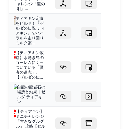
ャレンジ「龍の
泪」...
ティアキン定食
をビルド！『ゼ
ルダの伝説 ティ
アキン』でハイ
ラルを走り回り
ミルク粥...
【ティアキン攻
略】水湧き島の
ゴーレムにくっ
ついている「賢
者の遺志」。
【ゼルダの伝...
白龍の龍岩石の
場所と効果｜ゼ
ルダ ティアキ
ン
【ティアキン】
ミニチャレンジ
「大きなグルグ
ル」 攻略【ゼル