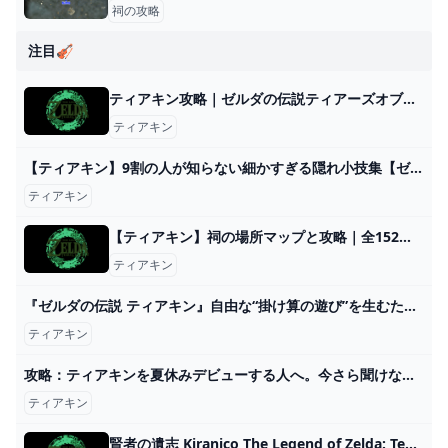
祠の攻略
注目🎻
ティアキン攻略｜ゼルダの伝説ティアーズオブザキングダム｜ゲームエイト
ティアキン
【ティアキン】9割の人が知らない細かすぎる隠れ小技集【ゼルダの伝説ティアーズオブザキングダム/ティアキン】【総集編】【作業用】 - YouTube
ティアキン
【ティアキン】祠の場所マップと攻略｜全152箇所掲載【ゼルダの伝説ティアーズオブザキングダム】｜ゲームエイト
ティアキン
『ゼルダの伝説 ティアキン』自由な“掛け算の遊び”を生むために。「全部物理で作る」を決断するまで【GDC 2024】 ゲーム・エンタメ最新情報のファミ通.com
ティアキン
攻略：ティアキンを夏休みデビューする人へ。今さら聞けない、序盤にやるべきこと10選【ゼルダの伝説 ティアーズ オブ ザ キングダム】 - 電撃オンライン
ティアキン
賢者の遺志 Kiranico The Legend of Zelda: Tears of the Kingdom