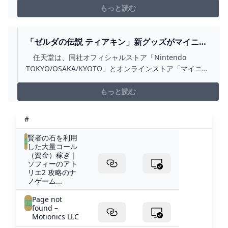
もっと読む
「ゼルダの伝説 ティアキン」新グッズがマイニン
テンドーストアにて販売開始。ゾナウギア 翼のラ
任天堂は、同社オフィシャルストア「Nintendo
グなどが登場 - GAME WATCH
TOKYO/OSAKA/KYOTO」とオンラインストア「マイニン
テンドーストア」にて「ゼルダの伝説 ティアーズ オブ ザ
キングダム」の新グッズの予約を4月26日より開始した。
もっと読む
#
賢者の石を利用
した大量コール
（資金）稼ぎ｜
ソフィーのアト
リエ2 攻略のナ
ノゲーム...
Page not
found –
Motionics LLC