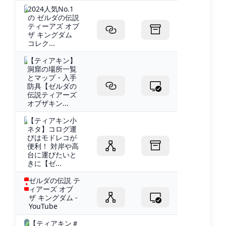
2024人気No.1
の ゼルダの伝説
ティーアズ オブ
ザ キングダム
コレク...
【ティアキン】
洞窟の場所一覧
とマップ・入手
防具【ゼルダの
伝説ティアーズ
オブザキン...
【ティアキン小
ネタ】コログ運
びはモドレコが
便利！ 対岸や高
台に運びたいと
きに【ゼ...
ゼルダの伝説 テ
ィアーズ オブ
ザ キングダム -
YouTube
【ティアキン＃