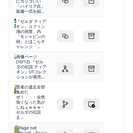
にカッコいい
「ハイリア兵」
装備一式を紹...
『ゼルダ ティア
キン』ユフィン
湖の洞窟」内
「モシャピンの
祠」とほこらチ
ャレンジ「...
画像ページ
(10/12) 『ゼル
ダの伝説 ティア
キン』UTコレク
ションが発売...
賢者の遺志全部
集めた
ぜ！・・・全然
強くなった気が
しねぇｗｗｗ -
ゼルダの伝説
ま...
Page not
found – Enaya