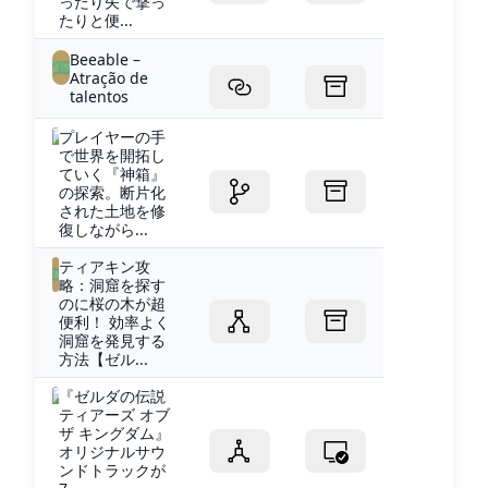
ったり矢で撃っ
たりと便...
Beeable –
Atração de
talentos
プレイヤーの手
で世界を開拓し
ていく『神箱』
の探索。断片化
された土地を修
復しながら...
ティアキン攻
略：洞窟を探す
のに桜の木が超
便利！ 効率よく
洞窟を発見する
方法【ゼル...
『ゼルダの伝説
ティアーズ オブ
ザ キングダム』
オリジナルサウ
ンドトラックが