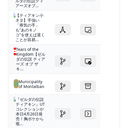
ルダの伝説ティ
アーズオブ...
【ティアキン小
ネタ】手強い
「瘴気の手」
も“あのキノ
コ”を使えば退く
ことが容易...
Tears of the
Kingdom【ゼル
ダの伝説 ティア
ーズ オブ ザ
キ...
Municipality
of Montalban
『ゼルダの伝説
ティアキン』UT
コレクションが
本日4月26日発
売！胸ポケから
覗...