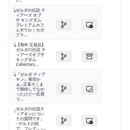
7...
ゼルダの伝説 テ
ィアーズ オブ
ザ キングダム
プレミアムカフ
ェボウル｜セガ
プラ...
【海外 正規品】
ゼルダの伝説 テ
ィアーズオブザ
キングダム
Collectors...
『ゼルダ ティア
キン』発売か
ぁ…正直そこま
で期待してなか
ったけど一応買
う...
ゼルダの伝説テ
ィアキンについ
ての質問です。
- ゲルドの街
で、フレグ... -...