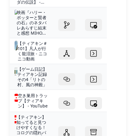
ダの伝説】 -...
映画『ハリー・
ポッターと賢者
の石』のネタバ
レあらすじ結末
と感想 MIHO...
【ティアキン＃
101】凡人が行
く龍泪旅 - ニコ
ニコ動画
【ゲーム日記】
ティアキン記録
その4「リトの
村、風の神殿」
空き巣用トラッ
プ【ティアキ
ン】 - YouTube
【ティアキン】
知ってると見つ
けやすくなる！
コログの隠れパ