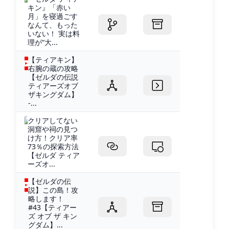
キン』「赤い
月」を寝過ごす
なんて、もった
いない！ 実は料
理が“大...
【ティアキン】
右腕の蔵の攻略
【ゼルダの伝説
ティアーズオブ
ザキングダム】
-...
クリアしてない
洞窟や祠の見つ
け方！クリア率
73％の探索方法
【ゼルダ ティア
ーズオ...
【ゼルダの伝
説】この島！攻
略します！
#43【ティアー
ズ オブ ザ キン
グダム】...