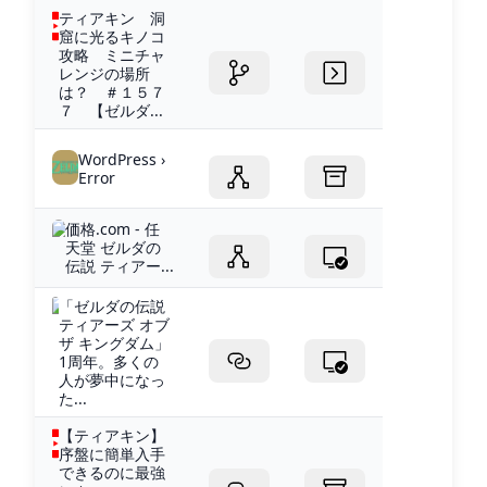
ティアキン 洞
窟に光るキノコ
攻略 ミニチャ
レンジの場所
は？ ＃１５７
７ 【ゼルダ...
WordPress ›
Error
価格.com - 任
天堂 ゼルダの
伝説 ティアー...
「ゼルダの伝説
ティアーズ オブ
ザ キングダム」
1周年。多くの
人が夢中になっ
た...
【ティアキン】
序盤に簡単入手
できるのに最強