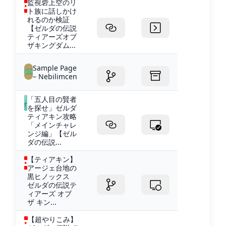
監視砦上空のリ
ト族に話しかけ
れるのか検証
【ゼルダの伝説
ティアーズオブ
ザキングダム...
Sample Page
– Nebilimcen
「五人目の賢者
を探せ」ゼルダ
ティアキン攻略
「メインチャレ
ンジ編」【ゼル
ダの伝説...
【ティアキン】
アージェ台地の
黒ヒノックス
ゼルダの伝説テ
ィアーズ オブ
ザ キン...
【超やりこみ】