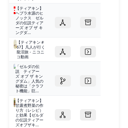
【ティアキン】
ヘブラ水源のヒ
ノックス ゼル
ダの伝説ティア
ーズ オブ ザ キ
ングダ...
【ティアキン＃
67】凡人が行く
龍泪旅 - ニコニ
コ動画
「ゼルダの伝
説 ティアー
ズ オブ ザ キン
グダム」人気の
秘密は「クラフ
ト機能」巨...
【ティアキン】
甘露煮野菜の作
り方（レシピ）
と効果【ゼルダ
の伝説ティアー
ズオブザキ...