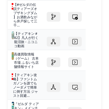
【#ゼルダの伝
説ティアーズオ
ブザキングダム
】お酒飲みなが
ら井戸探して三
千...
【ティアキン＃
82】凡人が行く
龍泪旅 - ニコニ
コ動画
高価買取情報
（ゲーム） 古本
市場 ふるいち店
舗情報サイト
【ティアキン攻
略】ファントム
ガノンを誰でも
ノーダメで簡単
に倒す方法 ジャ
スト回避...
『ゼルダ ティア
キン』メインチ