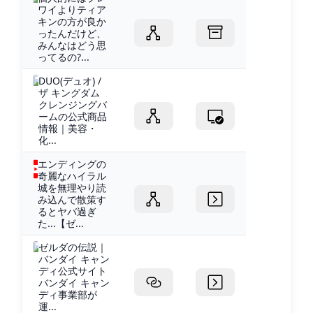
ワイよりティア
キンの方が良か
ったんだけど、
みんなはどう思
ってるの?...
DUO(デュオ) /
ザ キングダム
クレンジングバ
ームの公式商品
情報｜美容・
化...
エンディングの
奇麗なハイラル
城を無理やり読
み込んで散策す
るとヤバ過ぎ
た...【ゼ...
ゼルダの伝説｜
バンダイ キャン
ディ公式サイト
バンダイ キャン
ディ事業部が
運...