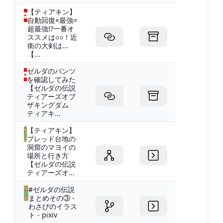
【ティアキン】
自動回復×最強=
超最強!?一番オ
ススメは○○！近
衛の大剣は...
【...
ゼルダのパンツ
を確認してみた
【ゼルダの伝説
ティアーズオブ
ザキングダム
ティアキ...
【ティアキン】
ブレッド台地の
洞窟のマヨイの
場所と行き方
【ゼルダの伝説
ティアーズオ...
#ゼルダの伝説
まとめその③ -
わさびのイラス
ト - pixiv