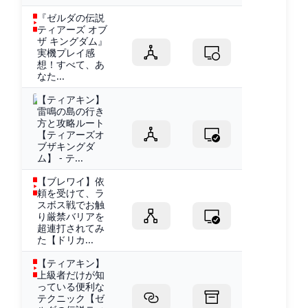
『ゼルダの伝説
ティアーズ オブ
ザ キングダム』
実機プレイ感
想！すべて、あ
なた...
【ティアキン】
雷鳴の島の行き
方と攻略ルート
【ティアーズオ
ブザキングダ
ム】 - テ...
【ブレワイ】依
頼を受けて、ラ
スボス戦でお触
り厳禁バリアを
超連打されてみ
た【ドリカ...
【ティアキン】
上級者だけが知
っている便利な
テクニック【ゼ