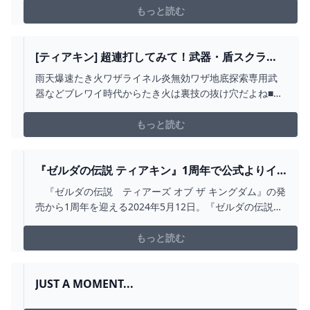
の壮大な世界観や個性あふれるキャラクター、心に残る
もっと読む
シーンやセリフをＴシャツとして表現しデザインに落と
し込んだ、UTだけのオリジナルコレクションです。
[ティアキン] 超連打してみて！武器・盾スクラビ
ルドの便利テク３ [ゼルダの伝説 ティアーズ オブ
雨天爆速たき火ワザライネル炎無効ワザ地底探索専用武
ザ キングダム] - YOUTUBE
器などブレワイ時代からたき火は裏技の抜け穴だよね■技
の発見者様、コメントいただければ概要欄にリンク等記
載させて頂きます#便利スクラビルド#ティアキン#バグ#
もっと読む
小ネタ#裏技#ぶらリンク
『ゼルダの伝説 ティアキン』1周年で公式よりイ
ラストが公開。1年前と異なり、しっかりと“手と
『ゼルダの伝説 ティアーズ オブ ザ キングダム』の発
手”をつなぐリンクとゼルダ（ファミ通.COM） -
売から1周年を迎える2024年5月12日。『ゼルダの伝説』
YAHOO!ニュース
公式Xよりイラストが公開された。 ゼルダに手を伸ば
し、しっかりと彼女の手を握るリ
もっと読む
JUST A MOMENT...