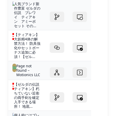
人気ブランド新
作豊富 ゼルダの
伝説 ブレワ
イ ティアキ
ン アミーボ
セット その...
【ティアキン】
大妖精4体の解
禁方法！ 防具強
化やセットボー
ナス追加に必
須！【ゼル...
Page not
found –
Motionics LLC
【ゼルダの伝説
ティアキン】朽
ちていない近衛
の両手剣を確定
入手できる場
所！ 地底...
個人的にはブレ