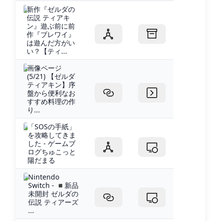
新作『ゼルダの
伝説 ティアキ
ン』遊ぶ前に前
作『ブレワイ』
は遊んだ方がい
い？【ティ...
画像ページ
(5/21) 【ゼルダ
ティアキン】序
盤から便利なお
すすめ料理の作
り...
「SOSの手紙」
を攻略してきま
した - ゲームブ
ログちゅこっと
陽だまる
Nintendo
Switch - ◾️新品
未開封 ゼルダの
伝説 ティアーズ
...