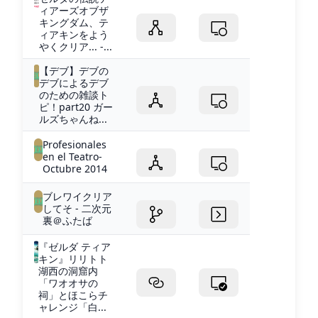
ィアーズオブザ
キングダム、テ
ィアキンをよう
やくクリア... -...
【デブ】デブの
デブによるデブ
のための雑談ト
ピ！part20 ガー
ルズちゃんね...
Profesionales
en el Teatro-
Octubre 2014
ブレワイクリア
してそ - 二次元
裏＠ふたば
『ゼルダ ティア
キン』リリトト
湖西の洞窟内
「ワオオサの
祠」とほこらチ
ャレンジ「白...