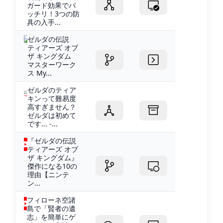
ガード効果でバ
ッチリ！3つの防
具の入手...
ゼルダの伝説
ティアーズ オブ
ザ キングダム
マスターワーク
ス My...
ゼルダのティア
キンって難易度
高すぎません？
ゼルダは初めて
です... -...
『ゼルダの伝説
ティアーズ オブ
ザ キングダム』
傑作になる10の
理由【ニンテ
ン...
フィローネ空諸
島で「賢者の遺
志」を簡単にゲ