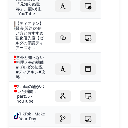
「見知らぬ世
界」。龍の泪。
- YouTube
【ティアキン】
賢者(盟約)の使
い方とおすすめ
強化優先度【ゼ
ルダの伝説ティ
アーズオ...
意外と知らない
料理メモの機能
#ゼルダの伝説
#ティアキン#攻
略 -...
2ch民の嘘がバ
レた瞬間：
part55 -
YouTube
TikTok - Make
Your Day