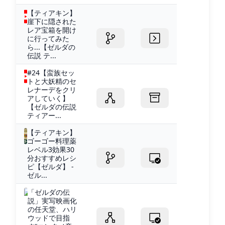
【ティアキン】
崖下に隠された
レア宝箱を開け
に行ってみた
ら...【ゼルダの
伝説 テ...
#24【蛮族セッ
トと大妖精のセ
レナーデをクリ
アしていく】
【ゼルダの伝説
ティアー...
【ティアキン】
ゴーゴー料理薬
レベル3効果30
分おすすめレシ
ピ【ゼルダ】 -
ゼル...
「ゼルダの伝
説」実写映画化
の任天堂、ハリ
ウッドで目指