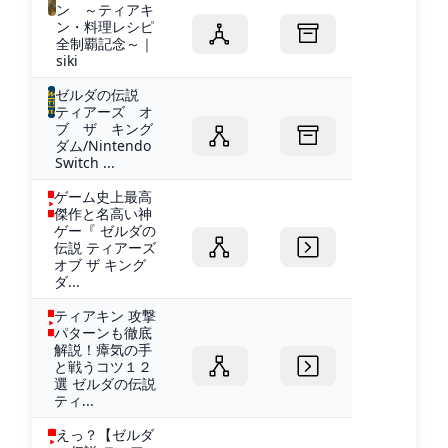
ン ～ティアキ
ン・料理レシピ
全制覇記念～｜
siki
ゼルダの伝説
ティアーズ オ
ブ ザ キング
ダム/Nintendo
Switch ...
ゲーム史上最高
傑作と名高い神
ゲー『 ゼルダの
伝説 ティアーズ
オブ ザ キング
ダ...
ティアキン 攻撃
パターンも徹底
解説！瘴気の手
と戦うコツ１２
選 ゼルダの伝説
ティ...
えっ？【ゼルダ