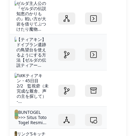
ゼルダ主人公の
『ゼルダの伝説
知恵のかりも
の』戦い方が大
岩を借りてぶつ
けたり魔物...
【ティアキン】
ドイブラン遺跡
の鳥望台を使え
るようにする方
法【ゼルダの伝
説ティアー...
TotKティアキ
ン・45日目
2/2 監視砦（未
完成な厩舎、声
の主を探して）
-...
BUNTOGEL
>>> Situs Toto
Togel Resmi...
リンク’Sキッチ