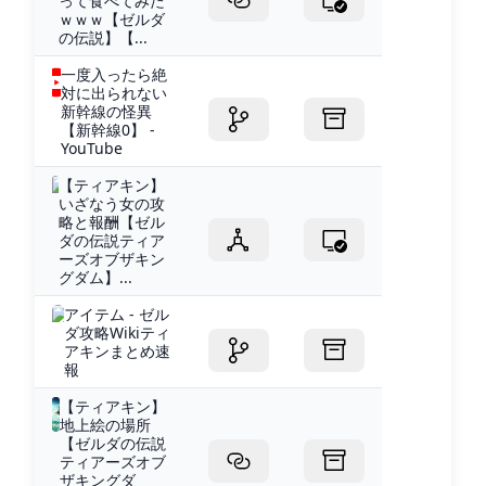
って食べてみた
ｗｗｗ【ゼルダ
の伝説】【...
一度入ったら絶
対に出られない
新幹線の怪異
【新幹線0】 -
YouTube
【ティアキン】
いざなう女の攻
略と報酬【ゼル
ダの伝説ティア
ーズオブザキン
グダム】...
アイテム - ゼル
ダ攻略Wikiティ
アキンまとめ速
報
【ティアキン】
地上絵の場所
【ゼルダの伝説
ティアーズオブ
ザキングダ