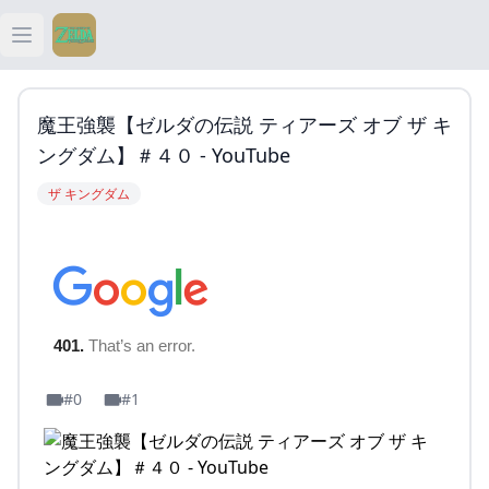
Open main menu
ティアキン
魔王強襲【ゼルダの伝説 ティアーズ オブ ザ キ
ティアキン 祠
ングダム】＃４０ - YouTube
ザ キングダム
ティアキン 武器
ティアキン 攻略
#0
#1