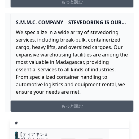
で、最前線のニュースとレビュー、コラムをお届けしま
もっと読む
す。
S.M.M.C. COMPANY – STEVEDORING IS OUR
DAILY JOB
We specialize in a wide array of stevedoring
services, including break-bulk, containerized
cargo, heavy lifts, and oversized cargoes. Our
expansive warehousing facilities are among the
most valuable in Madagascar, providing
essential services to all kinds of industries.
From specialized container handling to
automotive logistics and equipment rental, we
ensure your needs are met.
もっと読む
#
【ティアキン＃