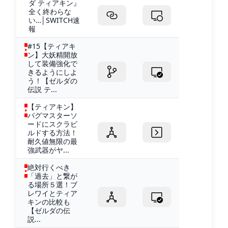
ダ ティアキン』
全く終わらな
い…│SWITCH速
報
#15【ティアキ
ン】大妖精開放
して装備強化で
きるようにしよ
う！【ゼルダの
伝説 テ...
【ティアキン】
バグマスターソ
ードにスクラビ
ルドする方法！
耐久値無限の最
強武器がヤ...
絶対行くべき
「過去」と繋が
る場所５選！ブ
レワイとティア
キンの比較も
【ゼルダの伝
説...