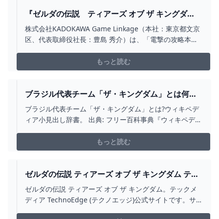
『ゼルダの伝説 ティアーズ オブ ザ キングダ
ム』完全攻略本が9月1日に電撃から発売決定！ 商
株式会社KADOKAWA Game Linkage（本社：東京都文京
品・サービストピックス KADOKAWAグループ ポ
区、代表取締役社長：豊島 秀介）は、「電撃の攻略本」
ータルサイト
ブランドにて、『ゼルダの伝説 ティアーズ オブ ザ キン
グダム ザ・コンプリートガイド』を、2023年9月1日
もっと読む
（金）に刊...
ブラジル代表チーム「ザ・キングダム」とは何？
わかりやすく解説 WEBLIO辞書
ブラジル代表チーム「ザ・キングダム」とは?ウィキペデ
ィア小見出し辞書。 出典: フリー百科事典『ウィキペディ
ア（Wikipedia）』 (2022/06/14 07:53 UTC 版)「イナズ
マイレブンの登場人物」の記事における「ブラジル代表
もっと読む
チーム「ザ・キングダム」」の解...
ゼルダの伝説 ティアーズ オブ ザ キングダム テク
ノエッジ TECHNOEDGE
ゼルダの伝説 ティアーズ オブ ザ キングダム。テックメ
ディア TechnoEdge (テクノエッジ)公式サイトです。サ
イエンスから最新ガジェット、サービスやコンテンツま