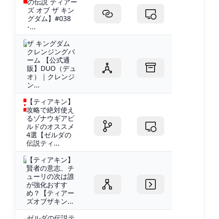
の伝説 ティアー
ズ オブ ザ キン
グダム】#038
-...
ザ キングダム
クレンジングバ
ーム 【公式通
販】DUO（デュ
オ）｜クレンジ
ン...
【ティアキン】
攻略で絶対使え
るゾナウギアビ
ルドのオススメ
4選【ゼルダの
伝説ティ...
【ティアキン】
賢者の意志、チ
ューリの次は誰
が強化おすす
め？【ティアー
ズオブザキン...
ゼルダの伝説テ