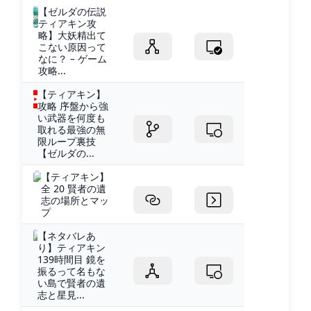
【ゼルダの伝説
ティアキン攻
略】大妖精出て
こない原因って
なに？ – ゲーム
攻略...
【ティアキン】
攻略 序盤から強
い武器を何度も
取れる最強の無
限ループ裏技
【ゼルダの...
【ティアキン】
全 20 賢者の遺
志の場所とマッ
プ
【ネタバレあ
り】ティアキン
139時間目 鏡を
振るって名もな
い島で賢者の遺
志と星見...