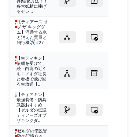
具)強化方法！！
各大妖精に捧げ
るセレ...
【ティアーズ オ
ブ ザ キングダ
ム】浮遊する水
と消えた質量と
飛行機✈ #27
-...
【生ティキン】
依頼を受けて、
続・白龍の近く
をエノキダ社長
と看板で飛び回
る生放送【...
【ティアキン】
最強装備・防具
武器おすすめ
【ゼルダの伝説
ティアーズオブ
ザキングダ...
ゼルダの伝説冒
険の記憶０４