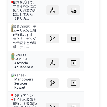
依頼を受けて、
マヨイを水に沈
めたり洞窟の外
に出してみた
【ドリカ...
賢者の意志、チ
ューリの次は誰
が強化おすす
め？？ - ゼルダ
の伝説まとめ速
報｜ティ...
GRUPO
SAMESA –
Asesoría
Aduanera y...
Kanee -
Manpowers
Services in
Kuwait
【ティアキン】
手持ちの装備を
最強に！装備(防