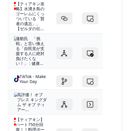
【ティアキン攻
略】水湧き島の
ゴーレムにくっ
ついている「賢
者の遺志」。
【ゼルダの伝...
蓮舫氏 「挑
戦」と言い換え
る「自民党が支
援する人に絶対
負けたくな
い！」 : 健康...
TikTok - Make
Your Day
高評価！ オブ
ブレス キングダ
ム ザ オブ ティ
アー...
【ティアキン】
ハート750分回
復！！料理ポー