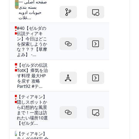
صفحه اصلی —
بسته بندی
حبوبات ادویه
غلات...
#40【ゼルダの
伝説ティアキ
ン】今日はどこ
を探索しようか
な？？？【草摩
よみ】 -...
【ゼルダの伝説
TotK】瘴気を治
す料理 最大HP
を戻す 攻略
Part92 #テ...
【ティアキン】
隠しスポットか
ら幻想的な風景
まで！一度は訪
れたい場所10選
【ゼルダ...
【ティアキン】
ラムダの財宝 全