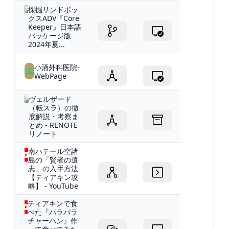
採掘サンドボッ
クスADV『Core
Keeper』日本語
パッケージ版
2024年夏...
小酒外科医院-
WebPage
ヴェルザード
（転スラ）の徹
底解説・考察ま
とめ - RENOTE
リノート
南ハテール空諸
島の「賢者の遺
志」の入手方法
【ティアキン攻
略】 - YouTube
ティアキンで食
べた『パラパラ
チャーハン』作