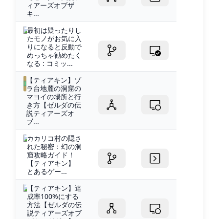
ィアーズオブザ
キ...
最初は疑ったりし
たモノがお気に入
りになると反動で
めっちゃ勧めたく
なる : コミッ...
【ティアキン】ゾ
ラ台地麓の洞窟の
マヨイの場所と行
き方【ゼルダの伝
説ティアーズオ
ブ...
カカリコ村の隠さ
れた秘密：幻の洞
窟攻略ガイド！
【ティアキン】
とあるゲー...
【ティアキン】達
成率100%にする
方法【ゼルダの伝
説ティアーズオブ