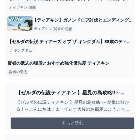
ティアキン 白龍
【ティアキン】ガノンドロフ討伐とエンディングを語りたい雑記 - 砂糖水と雑記帳
ティアキン 賢者の意志
【ゼルダの伝説 ティアーズ オブ ザ キングダム】38歳のティアキン実況 あるみつ vol.006 - YouTube
ザ キングダム
賢者の遺志の場所とおすすめ強化優先度 ティアキン
賢者の遺志
【ゼルダの伝説ティアキン 】星見の島攻略!!～簡
単に分かる！～ - YOUTUBE
【ゼルダの伝説ティアキン 】星見の島攻略!!～簡単に分か
る！～こんにちは！まーてぃす大佐のお部屋にようこそ!!
【内容】今回は、ゼルダの伝説ティアーズオブザキング
ダム、星見の島攻略法について！まずは、星見の島到着
もっと読む
までのルート。次に、星見の島攻略。知ってるだけで、
サクサク攻略できる!!是非、やってみください♪Con...