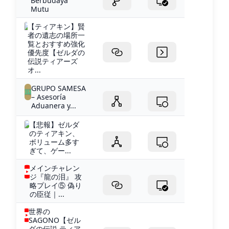
Berbudaya
Mutu
【ティアキン】賢
者の遺志の場所一
覧とおすすめ強化
優先度【ゼルダの
伝説ティアーズ
オ...
GRUPO SAMESA
– Asesoría
Aduanera y...
【悲報】ゼルダ
のティアキン、
ボリューム多す
ぎて、ゲー...
メインチャレン
ジ『龍の泪』 攻
略プレイ⑤ 偽り
の臣従｜...
世界の
SAGONO【ゼル
ダの伝説 ティア