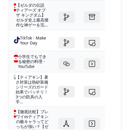
【ゼルダの伝説
ティアーズ オブ
ザ キングダム】
ゼルダ史上最高傑
作な神ゲーを完...
TikTok - Make
Your Day
小学生でもでき
る秘密の料理 -
YouTube
【ティアキン】暑
さ対策は熱砂装備
シリーズのガード
効果でバッチリ！
3つの防具の入
手...
【徹底比較】ブレ
ワイvsティアキン
の敵キャラってど
っちが強い？【ゼ