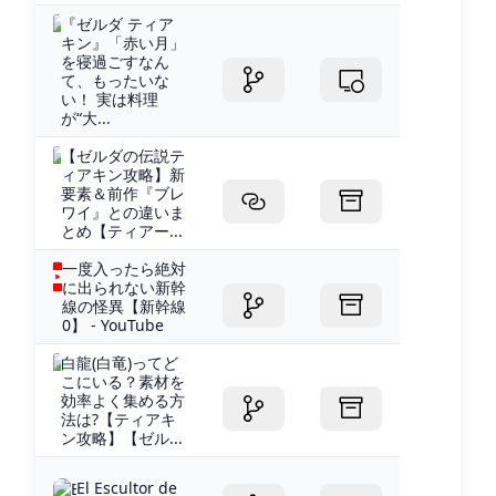
『ゼルダ ティア
キン』「赤い月」
を寝過ごすなん
て、もったいな
い！ 実は料理
が“大...
【ゼルダの伝説テ
ィアキン攻略】新
要素＆前作『ブレ
ワイ』との違いま
とめ【ティアー...
一度入ったら絶対
に出られない新幹
線の怪異【新幹線
0】 - YouTube
白龍(白竜)ってど
こにいる？素材を
効率よく集める方
法は?【ティアキ
ン攻略】【ゼル...
El Escultor de