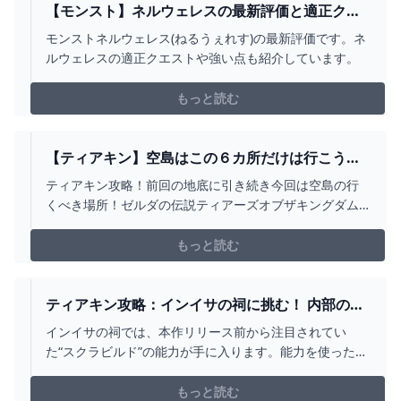
【モンスト】ネルウェレスの最新評価と適正クエ
スト - ゲームウィズ
モンストネルウェレス(ねるうぇれす)の最新評価です。ネ
ルウェレスの適正クエストや強い点も紹介しています。
もっと読む
【ティアキン】空島はこの６カ所だけは行こう！
空島で行くべき場所まとめ！【ティアーズオブザ
ティアキン攻略！前回の地底に引き続き今回は空島の行
キングダム】 - YOUTUBE
くべき場所！ゼルダの伝説ティアーズオブザキングダム
の最新情報や攻略メインのチャンネルです！◆目次
◆0:00 オープニング0:10 闇祓いの島2:14 ゾナニウム製錬
もっと読む
の島3:52 採石の島6:20 ゾナニウム装備の効果比較6:42 ハ
テール空諸島7:13 キンググリ...
ティアキン攻略：インイサの祠に挑む！ 内部の様
子とちょびっとヒントを伝授【ゼルダ ティアーズ
インイサの祠では、本作リリース前から注目されてい
オブ ザ キングダム日記＃15】 - 電撃オンライン
た“スクラビルド”の能力が手に入ります。能力を使った祠
の進み方について、ネタバレ最小限でヒントをお伝えし
ます。
もっと読む