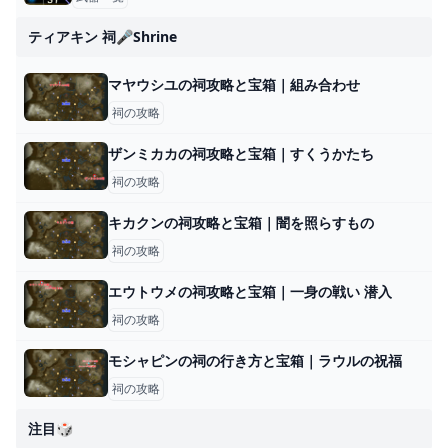
ティアキン 祠🎤shrine
マヤウシユの祠攻略と宝箱｜組み合わせ
祠の攻略
ザンミカカの祠攻略と宝箱｜すくうかたち
祠の攻略
キカクンの祠攻略と宝箱｜闇を照らすもの
祠の攻略
エウトウメの祠攻略と宝箱｜一身の戦い 潜入
祠の攻略
モシャピンの祠の行き方と宝箱｜ラウルの祝福
祠の攻略
注目🎲