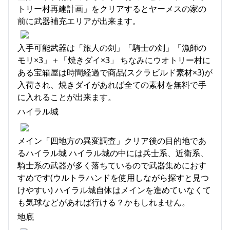
トリー村再建計画」をクリアするとヤーメスの家の
前に武器補充エリアが出来ます。
入手可能武器は「旅人の剣」「騎士の剣」「漁師の
モリ×3」＋「焼きダイ×3」 ちなみにウオトリー村に
ある宝箱屋は時間経過で商品(スクラビルド素材×3)が
入荷され、焼きダイがあれば全ての素材を無料で手
に入れることが出来ます。
ハイラル城
メイン「四地方の異変調査」クリア後の目的地であ
るハイラル城 ハイラル城の中には兵士系、近衛系、
騎士系の武器が多く落ちているので武器集めにおす
すめです(ウルトラハンドを使用しながら探すと見つ
けやすい) ハイラル城自体はメインを進めていなくて
も気球などがあれば行ける？かもしれません。
地底