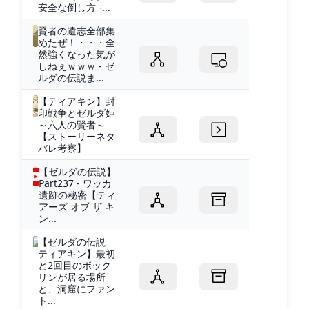
安全な倒し方 -...
賢者の遺志全部集
めたぜ！・・・全
然強くなった気が
しねぇｗｗｗ - ゼ
ルダの伝説ま...
【ティアキン】封
印戦争とゼルダ姫
～六人の賢者～
【ストーリーネタ
バレ考察】
【ゼルダの伝説】
Part237 - ワッカ
遺跡の秘密【ティ
アーズ オブ ザ キ
ン...
【ゼルダの伝説
ティアキン】最初
と2回目のボック
リンが居る場所
と、洞窟にファン
ト...