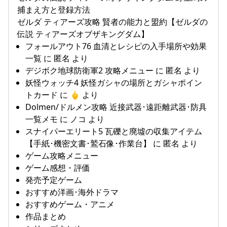
捕まえ方と登録方法
ゼルダ ティアーズ攻略 賢者の能力と盟約【ゼルダの
伝説 ティアーズオブザキングダム】
フォールアウト76 血清とレシピの入手場所や効果
一覧 に 匿名 より
デジボク地球防衛軍2 攻略メニュー に 匿名 より
妖怪ウォッチ4 妖怪ガシャの場所とガシャポイン
トカード に 🖕 より
Dolmen/ドルメン攻略 近接武器･遠距離武器･防具
一覧メモ に ノコ より
スナイパーエリート5 瓦礫と廃墟の収集アイテム
【手紙･機密文書･鷲石像･作業台】 に 匿名 より
ゲーム攻略メニュー
ゲーム感想・評価
発売予定ゲーム
おすすめ洋画･海外ドラマ
おすすめゲーム・アニメ
作品まとめ