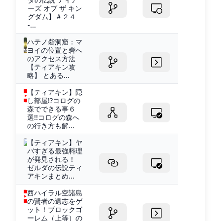
ーズ オブ ザ キン
グダム】＃２４
-...
ハテノ砦洞窟：マ
ヨイの位置と砦へ
のアクセス方法
【ティアキン攻
略】 とある...
【ティアキン】隠
し部屋!?コログの
森でできる事６
選!!コログの森へ
の行き方も解...
【ティアキン】ヤ
バすぎる最強料理
が発見される！
ゼルダの伝説ティ
アキンまとめ...
西ハイラル空諸島
の賢者の遺志をゲ
ット！ブロックゴ
ーレム（上等）の