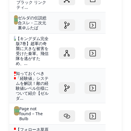
ブラック リンク
ティ...
ゼルダの伝説総
合スレ - 二次元
裏＠ふたば
【キングダム完全
版7巻】趙軍の奇
襲に大きな被害を
受けた秦軍。飛信
隊を逃がすた
め、...
知っておくべき
「経験値」システ
ムを解説！敵の経
験値レベル仕様に
ついて紹介【ゼル
ダ...
Page not
found – The
Bulb
【フォローネ草原