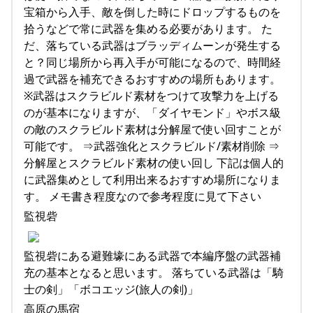
宝箱から入手、敵を倒した時にドロップするものを
拾うなどで常に武器を集める必要があります。 た
だ、落ちている武器はブラッディムーンが発生する
と？同じ場所から再入手が可能になるので、時間経
過で武器を補充できるおすすめの場所もあります。
※武器はスクラビルド素材をつけて攻撃力を上げる
のが基本になりますが、「ダイヤモンド」やボス級
の敵のスクラビルド素材は分解屋で使い回すことが
可能です。 ⇒武器強化とスクラビルド/素材削除 ⇒
分解屋とスクラビルド素材の使い回し 下記は個人的
に武器集めとして利用出来るおすすめ場所になりま
す。 メモ書き程度なので参考程度に見て下さい
監視砦
監視砦にある避難壕にある武器で本編序盤の武器補
充の基本となると思います。 落ちている武器は「騎
士の剣」「ボコエッジ(旅人の剣)」
高原の馬宿