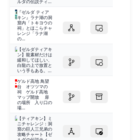
ルダの伝説ティ...
『ゼルダ ティア
キン』ラナ湖の洞
窟内「トキヨウの
祠」とほこらチャ
レンジ「ラナ湖
の...
【ゼルダティアキ
ン】龍素材だけは
緩和してほしい、
白龍の上で放置と
いう手もある。...
ゲルド高地 鳥望
台 オツツマの
祠 ゲルド高地
マップ開放 扉
の場所 入り口の
場...
【ティアキン】ミ
ニチャレンジ：洞
窟の巨人三兄弟の
攻略チャート【ゼ
ルダの伝説ティ...