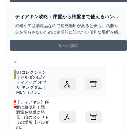
ティアキン攻略：序盤から終盤まで使えるハンマ
ー・斧・矢の便利な補充場所【ゼルダ ティアーズ
武器や矢は消耗品なので補充場所があると安心。武器や
オブ ザ キングダム日記＃39】 - 電撃オンライン
矢を切らさないために定期的に訪れたい便利な場所を紹
介。『ゼルダの伝説 ティアーズ オブ ザ キングダム（テ
ィアキン）』
もっと読む
#
UTコレクション
｜ゼルダの伝説
ティアーズ オブ
ザ キングダム｜
MEN（メン...
【ティアキン】序
盤に超便利！隠し
洞窟を簡単に発
見！山のヌシサト
リの場所【ゼルダ
の...