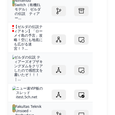
Nintendo
Switch（有機EL
モデル） ゼルダ
の伝説 ティア
ー...
【ゼルダの伝説テ
ィアキン】「ロー
メイ島の予言」攻
略！空にも地底に
も広がる迷
宮！？...
ゼルダの伝説 テ
ィアーズオブザキ
ングダムをクリア
したので感想文を
書いたぞ！！！
｜...
ニュー速VIP板の
スレッド
itest.5ch.net
Fakultas Teknik
Unsoed –