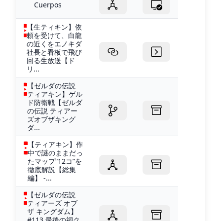
Cuerpos
【生ティキン】依
頼を受けて、白龍
の近くをエノキダ
社長と看板で飛び
回る生放送【ド
リ...
【ゼルダの伝説
ティアキン】ゲル
ド防衛戦【ゼルダ
の伝説 ティアー
ズオブザキング
ダ...
【ティアキン】作
中で謎のままだっ
たマップ“12コ”を
徹底解説【総集
編】 -...
【ゼルダの伝説
ティアーズ オブ
ザ キングダム】
#113 最後の祠ク