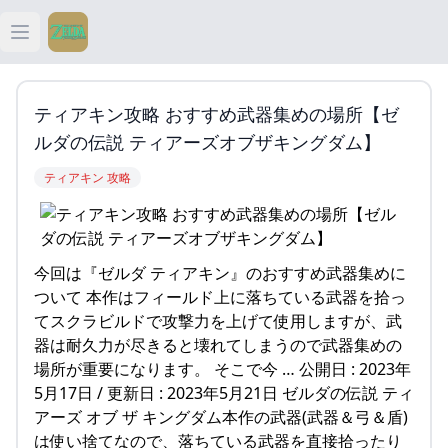
Open main menu
ティアキン
ティアキン攻略 おすすめ武器集めの場所【ゼ
ティアキン 祠
ルダの伝説 ティアーズオブザキングダム】
ティアキン 攻略
ティアキン 武器
ティアキン 攻略
今回は『ゼルダ ティアキン』のおすすめ武器集めに
ついて 本作はフィールド上に落ちている武器を拾っ
てスクラビルドで攻撃力を上げて使用しますが、武
器は耐久力が尽きると壊れてしまうので武器集めの
場所が重要になります。 そこで今 … 公開日 : 2023年
5月17日 / 更新日 : 2023年5月21日 ゼルダの伝説 ティ
アーズ オブ ザ キングダム本作の武器(武器＆弓＆盾)
は使い捨てなので、落ちている武器を直接拾ったり