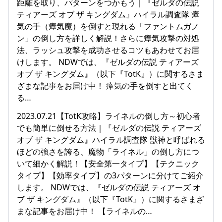
距離を取り、パターンをつかもう｜『ゼルダの伝説
ティアーズ オブ ザ キングダム』ハイラル調査隊 瘴
気の手（瘴気魔）を倒すと現れる「ファントムガノ
ン」の倒し方を詳しく解説！さらに瘴気攻撃の対処
法、ラッシュ攻撃を成功させるコツもあわせてお届
けします。 NDWでは、『ゼルダの伝説 ティアーズ
オブ ザ キングダム』（以下『TotK』）に関するさま
ざまな記事をお届け中！ 瘴気の手を倒すと出てく
る…
2023.07.21【TotK攻略】ライネルの倒し方～初心者
でも簡単に倒せる方法｜『ゼルダの伝説 ティアーズ
オブ ザ キングダム』ハイラル調査隊 獣神と呼ばれる
ほどの強さを誇る、魔物「ライネル」の倒し方につ
いて細かく解説！【安全第一タイプ】【テクニック
タイプ】【効率タイプ】の3パターンに分けてご紹介
します。 NDWでは、『ゼルダの伝説 ティアーズ オ
ブ ザ キングダム』（以下『TotK』）に関するさまざ
まな記事をお届け中！ 【ライネルの…