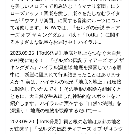
を美しいメロディで包み込む「ウマナリ楽団」にク
ローズアップ！音楽を愛し、楽器をたしなむライタ
ーが「ウマナリ楽団」に関する音楽のルーツについ
て考察します。 NDWでは、『ゼルダの伝説 ティア
ーズ オブ ザ キングダム』（以下『TotK』）に関す
るさまざまな記事をお届け中！ ハイラル…
2023.09.25【TotK発見】地底と地上をつなぐ大自然
の神秘に迫る！｜『ゼルダの伝説 ティアーズ オブ ザ
キングダム』ハイラル調査隊 地底を探索している最
中に、断崖に阻まれて行き詰まったことはありませ
んか？ 実は、ハイラルの地形「地底と地上」は密接
に関係していたんです！ その地形の関係を紐解くと
ともに、大自然が生み出した神秘的なスポットをご
紹介します。 ハイラルに実在する「自然の法則」を
深掘り！ 地底の植物を観察するだけで一…
2023.09.20【TotK発見】祠と根の名前は京都の地名
が由来!?｜『ゼルダの伝説 ティアーズ オブ ザ キング