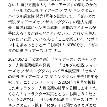
ない！ 遊び方無限大な『ティアーズ』の楽しみかた
｜『ゼルダの伝説 ティアーズ オブ ザ キングダム』
ハイラル調査隊 発売1周年を記念して、『ゼルダの
伝説 ティアーズ オブ ザ キングダム』の魅力を紹
介！最強戦車にヘンテコ武器、理想のマイホームが
手に入る!? まだ遊んだことがない人、これから遊ん
でみたいと思っている人に「ここが楽しい!!」なポイ
ントをぎゅっとまとめてお届け！ NDWでは、『ゼル
ダの伝説 ティアーズ オブ ザ …
2024.05.12【TotK企画】『ティアーズ』のキャラク
ター人気投票結果を発表！｜『ゼルダの伝説 ティア
ーズ オブ ザ キングダム』ハイラル調査隊 『ゼルダ
の伝説 ティアーズ オブ ザ キングダム』発売1周年を
祝して、ニンテンドードリーム2024年1月号で掲載
したキャラクター人気投票の結果を公開します！ た
くさんのキャラクター写真とともにお楽しみくださ
い。 NDWでは、『ゼルダの伝説 ティアーズ オブ ザ
キングダム』（以下『TotK』）に関するさまざまな