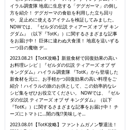
イラル調査隊 地底に生息する「デグガーマ」の倒し
方を紹介！ デグガーマの食欲を利用した立ち回り
や、足止めに使えるアイテムを検証してみました。
NDWでは、『ゼルダの伝説 ティアーズ オブ ザ キン
グダム』（以下『TotK』）に関するさまざまな記事
をお届け中！ 巨体に違わぬ大食漢！ 地底を這いずる
一つ目の魔物 デ…
2023.08.21【TotK攻略】新規食材で回復効果の高い
お料理レシピ｜『ゼルダの伝説 ティアーズ オブ ザ
キングダム』ハイラル調査隊 『TotK』から登場した
新食材を元に、お手軽かつ回復効果の高い料理をご
紹介！ハイラルの旅のお供として、この効率的なレ
シピ集をぜひお役立てください。 NDWでは、『ゼル
ダの伝説 ティアーズ オブ ザ キングダム』（以下
『TotK』）に関するさまざまな記事をお届け中！ チ
ーズにトマトに…闇の塊!?美味しそ…
2023.08.01【TotK攻略】ファントムガノン撃退法！