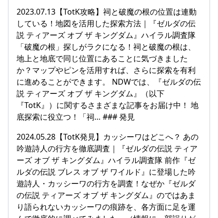
2023.07.13【TotK攻略】祠と破魔の根の位置は連動
している！地図を活用した探索方法｜『ゼルダの伝
説 ティアーズ オブ ザ キングダム』ハイラル調査隊
「破魔の根」探しがラクになる！祠と破魔の根は、
地上と地底で同じ位置にあることに気づきました
か？マップやピンを活用すれば、さらに探索を有利
に進めることができます。 NDWでは、『ゼルダの伝
説 ティアーズ オブ ザ キングダム』（以下
『TotK』）に関するさまざまな記事をお届け中！ 地
底探索に役立つ！「祠… ### 発見
2024.05.28【TotK発見】カッシーワはどこへ？ あの
吟遊詩人の行方を徹底調査｜『ゼルダの伝説 ティア
ーズ オブ ザ キングダム』ハイラル調査隊 前作『ゼ
ルダの伝説 ブレス オブ ザ ワイルド』に登場した吟
遊詩人・カッシーワの行方を調査！なぜか『ゼルダ
の伝説 ティアーズ オブ ザ キングダム』のではあま
り語られないカッシーワの痕跡を、各方面に足を運