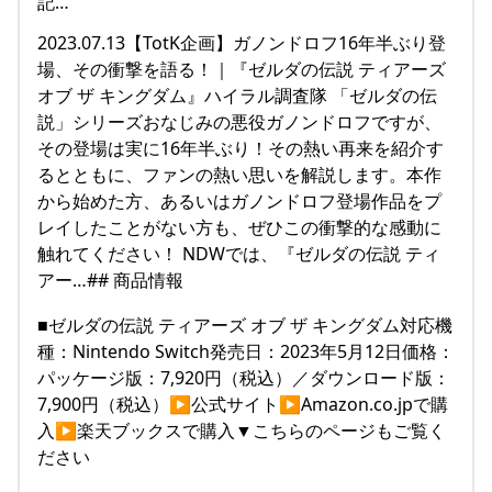
記…
2023.07.13【TotK企画】ガノンドロフ16年半ぶり登
場、その衝撃を語る！｜『ゼルダの伝説 ティアーズ
オブ ザ キングダム』ハイラル調査隊 「ゼルダの伝
説」シリーズおなじみの悪役ガノンドロフですが、
その登場は実に16年半ぶり！その熱い再来を紹介す
るとともに、ファンの熱い思いを解説します。本作
から始めた方、あるいはガノンドロフ登場作品をプ
レイしたことがない方も、ぜひこの衝撃的な感動に
触れてください！ NDWでは、『ゼルダの伝説 ティ
アー…## 商品情報
■ゼルダの伝説 ティアーズ オブ ザ キングダム対応機
種：Nintendo Switch発売日：2023年5月12日価格：
パッケージ版：7,920円（税込）／ダウンロード版：
7,900円（税込）▶︎公式サイト▶︎Amazon.co.jpで購
入▶︎楽天ブックスで購入▼こちらのページもご覧く
ださい