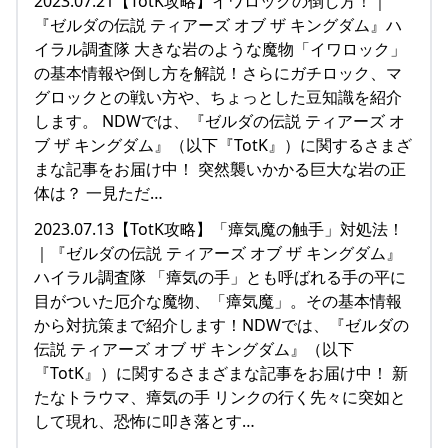
2023.07.21【TotK攻略】イワロックの倒し方！｜
『ゼルダの伝説 ティアーズ オブ ザ キングダム』ハ
イラル調査隊 大きな岩のような魔物「イワロック」
の基本情報や倒し方を解説！さらにガチロック、マ
グロックとの戦い方や、ちょっとした豆知識を紹介
します。 NDWでは、『ゼルダの伝説 ティアーズ オ
ブ ザ キングダム』（以下『TotK』）に関するさまざ
まな記事をお届け中！ 突然襲いかかる巨大な岩の正
体は？ 一見ただ…
2023.07.13【TotK攻略】「瘴気魔の触手」対処法！
｜『ゼルダの伝説 ティアーズ オブ ザ キングダム』
ハイラル調査隊 「瘴気の手」とも呼ばれる手の平に
目がついた厄介な魔物、「瘴気魔」。その基本情報
から対抗策まで紹介します！NDWでは、『ゼルダの
伝説 ティアーズ オブ ザ キングダム』（以下
『TotK』）に関するさまざまな記事をお届け中！ 新
たなトラウマ、瘴気の手 リンクの行く先々に突如と
して現れ、恐怖に叩き落とす…