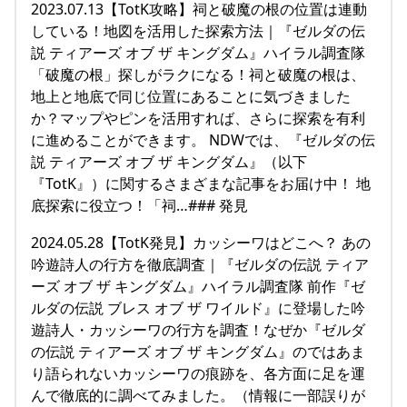
2023.07.13【TotK攻略】祠と破魔の根の位置は連動
している！地図を活用した探索方法｜『ゼルダの伝
説 ティアーズ オブ ザ キングダム』ハイラル調査隊
「破魔の根」探しがラクになる！祠と破魔の根は、
地上と地底で同じ位置にあることに気づきました
か？マップやピンを活用すれば、さらに探索を有利
に進めることができます。 NDWでは、『ゼルダの伝
説 ティアーズ オブ ザ キングダム』（以下
『TotK』）に関するさまざまな記事をお届け中！ 地
底探索に役立つ！「祠…### 発見
2024.05.28【TotK発見】カッシーワはどこへ？ あの
吟遊詩人の行方を徹底調査｜『ゼルダの伝説 ティア
ーズ オブ ザ キングダム』ハイラル調査隊 前作『ゼ
ルダの伝説 ブレス オブ ザ ワイルド』に登場した吟
遊詩人・カッシーワの行方を調査！なぜか『ゼルダ
の伝説 ティアーズ オブ ザ キングダム』のではあま
り語られないカッシーワの痕跡を、各方面に足を運
んで徹底的に調べてみました。（情報に一部誤りが