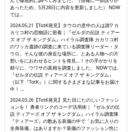
んで徹底的に調べてみました。（情報に一部誤りが
あったため、5月28日に内容を更新しました） NDW
では…
2024.05.21【TotK発見】タウロの意中の人は誰!? カ
カリコ村の恋物語に密着｜『ゼルダの伝説 ティアー
ズ オブ ザ キングダム』ハイラル調査隊 カカリコ村
のワッカ遺跡の調査に来ている調査隊リーダー・タ
ウロ。そんな彼の身近な場所に、とある人物への片
想いをにおわせるヒントを発見…！その手がかりを
頼りに、ウワサの真相を調査しました。 NDWでは、
『ゼルダの伝説 ティアーズ オブ ザ キングダム』
（以下『TotK』）に関するさまざまな記事をお届け
中！ …
2024.03.26【TotK発見】見た目にたのしいファッシ
ョンを！ 勇者リンクのコーデ活用術｜『ゼルダの伝
説 ティアーズ オブ ザ キングダム』ハイラル調査隊
『ティアーズ』の数ある装備の中で「お気に入りの
全身装備」はありますか？装備のファッション性に