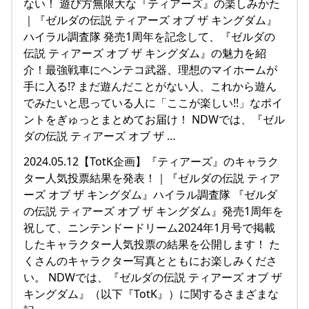
ない！ 遊び方無限大な『ティアーズ』の楽しみかた
｜『ゼルダの伝説 ティアーズ オブ ザ キングダム』
ハイラル調査隊 発売1周年を記念して、『ゼルダの
伝説 ティアーズ オブ ザ キングダム』の魅力を紹
介！最強戦車にヘンテコ武器、理想のマイホームが
手に入る!? まだ遊んだことがない人、これから遊ん
でみたいと思っている人に「ここが楽しい!!」なポイ
ントをぎゅっとまとめてお届け！ NDWでは、『ゼル
ダの伝説 ティアーズ オブ ザ …
2024.05.12【TotK企画】『ティアーズ』のキャラク
ター人気投票結果を発表！｜『ゼルダの伝説 ティア
ーズ オブ ザ キングダム』ハイラル調査隊 『ゼルダ
の伝説 ティアーズ オブ ザ キングダム』発売1周年を
祝して、ニンテンドードリーム2024年1月号で掲載
したキャラクター人気投票の結果を公開します！ た
くさんのキャラクター写真とともにお楽しみくださ
い。 NDWでは、『ゼルダの伝説 ティアーズ オブ ザ
キングダム』（以下『TotK』）に関するさまざまな