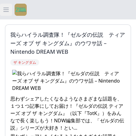
Open main menu
ティアキン
我らハイラル調査隊！『ゼルダの伝説 ティア
ティアキン 祠
ーズ オブ ザ キングダム』のウワサ話 –
Nintendo DREAM WEB
ティアキン 武器
ザ キングダム
ティアキン 攻略
思わずシェアしたくなるようなさまざまな話題を、
１つ１つ記事にしてお届け！『ゼルダの伝説 ティア
ーズ オブ ザ キングダム』（以下『TotK』）をみん
なで長く楽しもう！NDW編集部では、「ゼルダの伝
説」シリーズが大好き！とい…