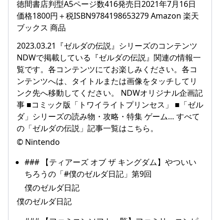
徳間書店判型A5ページ数416発売日2021年7月16日
価格1800円＋税ISBN9784198653279 Amazon 楽天
ブックス 商品
2023.03.21『ゼルダの伝説』シリーズのコンテンツ
NDWで掲載している『ゼルダの伝説』関連の情報一
覧です。各コンテンツにてお楽しみください。各コ
ンテンツへは、タイトルまたは画像をタッチしてリ
ンク先へ移動してください。 NDWオリジナル企画記
事 ■コミック版「トワイライトプリンセス」 ■「ゼル
ダ」シリーズの読み物・攻略・特集 ゲーム… すべて
の「ゼルダの伝説」記事一覧はこちら。
© Nintendo
### 【ティアーズ オブ ザ キングダム】やついい
ちろうの「#僕のゼルダ日記」第9回
僕のゼルダ日記
僕のゼルダ日記