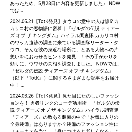
あったため、5月28日に内容を更新しました） NDW
では…
2024.05.21【TotK発見】タウロの意中の人は誰!? カ
カリコ村の恋物語に密着｜『ゼルダの伝説 ティアー
ズ オブ ザ キングダム』ハイラル調査隊 カカリコ村
のワッカ遺跡の調査に来ている調査隊リーダー・タ
ウロ。そんな彼の身近な場所に、とある人物への片
想いをにおわせるヒントを発見…！その手がかりを
頼りに、ウワサの真相を調査しました。 NDWでは、
『ゼルダの伝説 ティアーズ オブ ザ キングダム』
（以下『TotK』）に関するさまざまな記事をお届け
中！ …
2024.03.26【TotK発見】見た目にたのしいファッシ
ョンを！ 勇者リンクのコーデ活用術｜『ゼルダの伝
説 ティアーズ オブ ザ キングダム』ハイラル調査隊
『ティアーズ』の数ある装備の中で「お気に入りの
全身装備」はありますか？装備のファッション性に
フォーカスを当て、「身につけると楽しくなる」よ