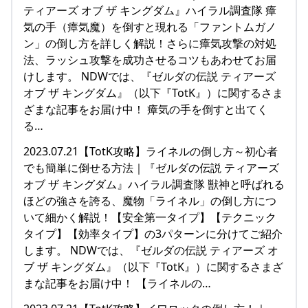
ティアーズ オブ ザ キングダム』ハイラル調査隊 瘴
気の手（瘴気魔）を倒すと現れる「ファントムガノ
ン」の倒し方を詳しく解説！さらに瘴気攻撃の対処
法、ラッシュ攻撃を成功させるコツもあわせてお届
けします。 NDWでは、『ゼルダの伝説 ティアーズ
オブ ザ キングダム』（以下『TotK』）に関するさま
ざまな記事をお届け中！ 瘴気の手を倒すと出てく
る…
2023.07.21【TotK攻略】ライネルの倒し方～初心者
でも簡単に倒せる方法｜『ゼルダの伝説 ティアーズ
オブ ザ キングダム』ハイラル調査隊 獣神と呼ばれる
ほどの強さを誇る、魔物「ライネル」の倒し方につ
いて細かく解説！【安全第一タイプ】【テクニック
タイプ】【効率タイプ】の3パターンに分けてご紹介
します。 NDWでは、『ゼルダの伝説 ティアーズ オ
ブ ザ キングダム』（以下『TotK』）に関するさまざ
まな記事をお届け中！ 【ライネルの…