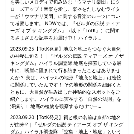
を美しいメロディで包み込む「ウマナリ楽団」にク
ローズアップ！音楽を愛し、楽器をたしなむライタ
ーが「ウマナリ楽団」に関する音楽のルーツについ
て考察します。 NDWでは、『ゼルダの伝説 ティア
ーズ オブ ザ キングダム』（以下『TotK』）に関す
るさまざまな記事をお届け中！ ハイラル…
2023.09.25【TotK発見】地底と地上をつなぐ大自然
の神秘に迫る！｜『ゼルダの伝説 ティアーズ オブ ザ
キングダム』ハイラル調査隊 地底を探索している最
中に、断崖に阻まれて行き詰まったことはありませ
んか？ 実は、ハイラルの地形「地底と地上」は密接
に関係していたんです！ その地形の関係を紐解くと
ともに、大自然が生み出した神秘的なスポットをご
紹介します。 ハイラルに実在する「自然の法則」を
深掘り！ 地底の植物を観察するだけで一…
2023.09.20【TotK発見】祠と根の名前は京都の地名
が由来!?｜『ゼルダの伝説 ティアーズ オブ ザ キング
ダム』ハイラル調査隊 「空島・地上・地底」という