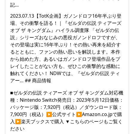
記…
2023.07.13【TotK企画】ガノンドロフ16年半ぶり登
場、その衝撃を語る！｜『ゼルダの伝説 ティアーズ
オブ ザ キングダム』ハイラル調査隊 「ゼルダの伝
説」シリーズおなじみの悪役ガノンドロフですが、
その登場は実に16年半ぶり！その熱い再来を紹介す
るとともに、ファンの熱い思いを解説します。本作
から始めた方、あるいはガノンドロフ登場作品をプ
レイしたことがない方も、ぜひこの衝撃的な感動に
触れてください！ NDWでは、『ゼルダの伝説 ティ
アー… ## 商品情報
■ゼルダの伝説 ティアーズ オブ ザ キングダム対応機
種：Nintendo Switch発売日：2023年5月12日価格：
パッケージ版：7,920円（税込）／ダウンロード版：
7,900円（税込）▶︎公式サイト▶︎Amazon.co.jpで購
入▶︎楽天ブックスで購入 ▼こちらのページもご覧く
ださい