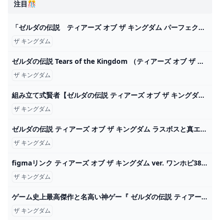
注目🎊
「ゼルダの伝説 ティアーズ オブ ザ キングダム パーフェクトガイド」ファミ通書籍編集部 [ゲーム攻略本] - KADOKAWA
ザ キングダム
ゼルダの伝説 Tears of the Kingdom （ティアーズ オブ ザ キングダム） Switch HAC-P-AXN7A ヤマダウェブコム
ザ キングダム
組み立て式賢者【ゼルダの伝説 ティアーズ オブ ザ キングダム】＃７７ - YouTube
ザ キングダム
ゼルダの伝説 ティアーズ オブ ザ キングダム ラスボスと真エンディング「UHD60fps４Ｋ」見るゲーム。 - YouTube
ザ キングダム
figmaリンク ティアーズ オブ ザ キングダム ver. ワンホビ38新作フィギュア展示フォトギャラリー
ザ キングダム
ゲーム史上最高傑作と名高い神ゲー『 ゼルダの伝説 ティアーズ オブ ザ キングダム 』#1 - YouTube
ザ キングダム