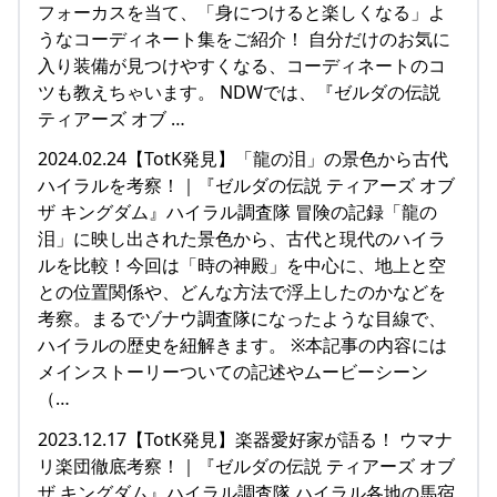
フォーカスを当て、「身につけると楽しくなる」よ
うなコーディネート集をご紹介！ 自分だけのお気に
入り装備が見つけやすくなる、コーディネートのコ
ツも教えちゃいます。 NDWでは、『ゼルダの伝説
ティアーズ オブ …
2024.02.24【TotK発見】「龍の泪」の景色から古代
ハイラルを考察！｜『ゼルダの伝説 ティアーズ オブ
ザ キングダム』ハイラル調査隊 冒険の記録「龍の
泪」に映し出された景色から、古代と現代のハイラ
ルを比較！今回は「時の神殿」を中心に、地上と空
との位置関係や、どんな方法で浮上したのかなどを
考察。まるでゾナウ調査隊になったような目線で、
ハイラルの歴史を紐解きます。 ※本記事の内容には
メインストーリーついての記述やムービーシーン
（…
2023.12.17【TotK発見】楽器愛好家が語る！ ウマナ
リ楽団徹底考察！｜『ゼルダの伝説 ティアーズ オブ
ザ キングダム』ハイラル調査隊 ハイラル各地の馬宿