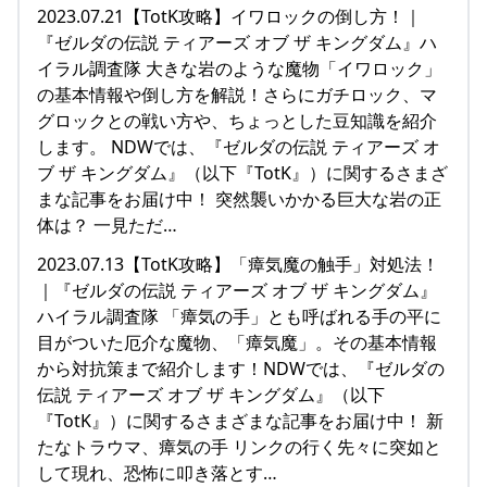
2023.07.21【TotK攻略】イワロックの倒し方！｜
『ゼルダの伝説 ティアーズ オブ ザ キングダム』ハ
イラル調査隊 大きな岩のような魔物「イワロック」
の基本情報や倒し方を解説！さらにガチロック、マ
グロックとの戦い方や、ちょっとした豆知識を紹介
します。 NDWでは、『ゼルダの伝説 ティアーズ オ
ブ ザ キングダム』（以下『TotK』）に関するさまざ
まな記事をお届け中！ 突然襲いかかる巨大な岩の正
体は？ 一見ただ…
2023.07.13【TotK攻略】「瘴気魔の触手」対処法！
｜『ゼルダの伝説 ティアーズ オブ ザ キングダム』
ハイラル調査隊 「瘴気の手」とも呼ばれる手の平に
目がついた厄介な魔物、「瘴気魔」。その基本情報
から対抗策まで紹介します！NDWでは、『ゼルダの
伝説 ティアーズ オブ ザ キングダム』（以下
『TotK』）に関するさまざまな記事をお届け中！ 新
たなトラウマ、瘴気の手 リンクの行く先々に突如と
して現れ、恐怖に叩き落とす…