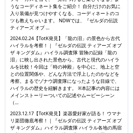
うなコーディネート集をご紹介！ 自分だけのお気に
入り装備が見つけやすくなる、コーディネートのコ
ツも教えちゃいます。 NDWでは、『ゼルダの伝説
ティアーズ オブ …
2024.02.24【TotK発見】「龍の泪」の景色から古代
ハイラルを考察！｜『ゼルダの伝説 ティアーズ オブ
ザ キングダム』ハイラル調査隊 冒険の記録「龍の
泪」に映し出された景色から、古代と現代のハイラ
ルを比較！今回は「時の神殿」を中心に、地上と空
との位置関係や、どんな方法で浮上したのかなどを
考察。まるでゾナウ調査隊になったような目線で、
ハイラルの歴史を紐解きます。 ※本記事の内容には
メインストーリーついての記述やムービーシーン
（…
2023.12.17【TotK発見】楽器愛好家が語る！ ウマナ
リ楽団徹底考察！｜『ゼルダの伝説 ティアーズ オブ
ザ キングダム』ハイラル調査隊 ハイラル各地の馬宿