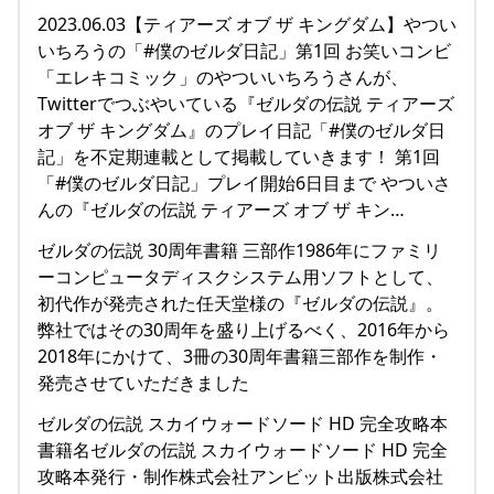
2023.06.03【ティアーズ オブ ザ キングダム】やつい
いちろうの「#僕のゼルダ日記」第1回 お笑いコンビ
「エレキコミック」のやついいちろうさんが、
Twitterでつぶやいている『ゼルダの伝説 ティアーズ
オブ ザ キングダム』のプレイ日記「#僕のゼルダ日
記」を不定期連載として掲載していきます！ 第1回
「#僕のゼルダ日記」プレイ開始6日目まで やついさ
んの『ゼルダの伝説 ティアーズ オブ ザ キン…
ゼルダの伝説 30周年書籍 三部作1986年にファミリ
ーコンピュータディスクシステム用ソフトとして、
初代作が発売された任天堂様の『ゼルダの伝説』。
弊社ではその30周年を盛り上げるべく、2016年から
2018年にかけて、3冊の30周年書籍三部作を制作・
発売させていただきました
ゼルダの伝説 スカイウォードソード HD 完全攻略本
書籍名ゼルダの伝説 スカイウォードソード HD 完全
攻略本発行・制作株式会社アンビット出版株式会社