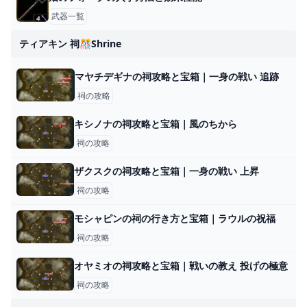
武器一覧
ティアキン 祠🎊shrine
マヤチデギナの祠攻略と宝箱｜一身の戦い 追跡
祠の攻略
キシノナの祠攻略と宝箱｜風のちから
祠の攻略
ザクスクの祠攻略と宝箱｜一身の戦い 上昇
祠の攻略
モシャピンの祠の行き方と宝箱｜ラウルの祝福
祠の攻略
オヤミオの祠攻略と宝箱｜戦いの教え 投げの極意
祠の攻略