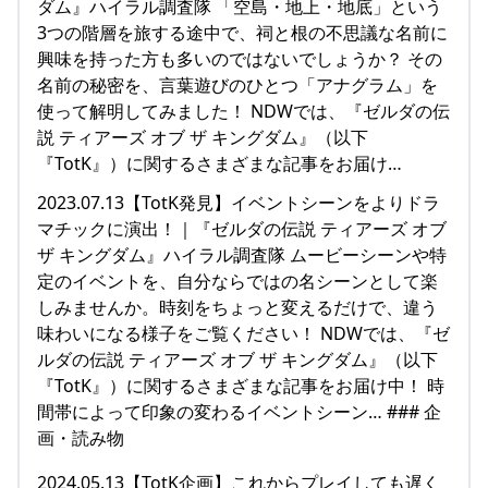
ダム』ハイラル調査隊 「空島・地上・地底」という
3つの階層を旅する途中で、祠と根の不思議な名前に
興味を持った方も多いのではないでしょうか？ その
名前の秘密を、言葉遊びのひとつ「アナグラム」を
使って解明してみました！ NDWでは、『ゼルダの伝
説 ティアーズ オブ ザ キングダム』（以下
『TotK』）に関するさまざまな記事をお届け…
2023.07.13【TotK発見】イベントシーンをよりドラ
マチックに演出！｜『ゼルダの伝説 ティアーズ オブ
ザ キングダム』ハイラル調査隊 ムービーシーンや特
定のイベントを、自分ならではの名シーンとして楽
しみませんか。時刻をちょっと変えるだけで、違う
味わいになる様子をご覧ください！ NDWでは、『ゼ
ルダの伝説 ティアーズ オブ ザ キングダム』（以下
『TotK』）に関するさまざまな記事をお届け中！ 時
間帯によって印象の変わるイベントシーン… ### 企
画・読み物
2024.05.13【TotK企画】これからプレイしても遅く