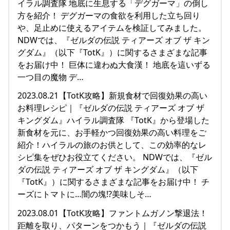
イラル調査隊 地底に生息する「デグガーマ」の倒し
方を紹介！ デグガーマの食欲を利用した立ち回り
や、足止めに使えるアイテムを検証してみました。
NDWでは、『ゼルダの伝説 ティアーズ オブ ザ キン
グダム』（以下『TotK』）に関するさまざまな記事
をお届け中！ 巨体に違わぬ大食漢！ 地底を這いずる
一つ目の魔物 デ…
2023.08.21【TotK攻略】新規食材で回復効果の高い
お料理レシピ｜『ゼルダの伝説 ティアーズ オブ ザ
キングダム』ハイラル調査隊 『TotK』から登場した
新食材を元に、お手軽かつ回復効果の高い料理をご
紹介！ハイラルの旅のお供として、この効率的なレ
シピ集をぜひお役立てください。 NDWでは、『ゼル
ダの伝説 ティアーズ オブ ザ キングダム』（以下
『TotK』）に関するさまざまな記事をお届け中！ チ
ーズにトマトに…闇の塊!?美味しそ…
2023.08.01【TotK攻略】ファントムガノン撃退法！
距離を取り、パターンをつかもう｜『ゼルダの伝説