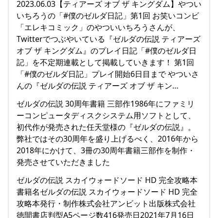
2023.06.03【ティアーズ オブ ザ キングダム】やつい
いちろうの「#僕のゼルダ日記」第1回 お笑いコンビ
「エレキコミック」のやついいちろうさんが、
Twitterでつぶやいている『ゼルダの伝説 ティアーズ
オブ ザ キングダム』のプレイ日記「#僕のゼルダ日
記」を不定期連載として掲載していきます！ 第1回
「#僕のゼルダ日記」プレイ開始6日目まで やついさ
んの『ゼルダの伝説 ティアーズ オブ ザ キン…
ゼルダの伝説 30周年書籍 三部作1986年にファミリ
ーコンピュータディスクシステム用ソフトとして、
初代作が発売された任天堂様の『ゼルダの伝説』。
弊社ではその30周年を盛り上げるべく、2016年から
2018年にかけて、3冊の30周年書籍三部作を制作・
発売させていただきました
ゼルダの伝説 スカイウォードソード HD 完全攻略本
書籍名ゼルダの伝説 スカイウォードソード HD 完全
攻略本発行・制作株式会社アンビット出版株式会社
徳間書店判型A5ページ数416発売日2021年7月16日