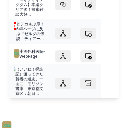
グダム】本編ク
リア後！探索雑
談大好...
どデカ＆ぶ厚！
640ページに及
ぶ『ゼルダの伝
説 ティアー...
小酒外科医院-
WebPage
（いいね！探訪
記）渡ってきた
賢者の遺志、一
面に モリソン
書庫 東京都文
京区：朝日...