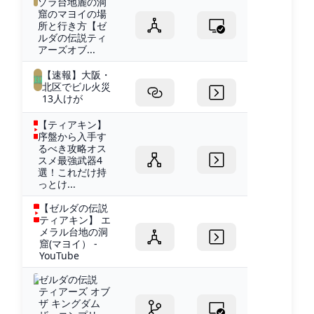
ゾラ台地麓の洞
窟のマヨイの場
所と行き方【ゼ
ルダの伝説ティ
アーズオブ...
【速報】大阪・
北区でビル火災
13人けが
【ティアキン】
序盤から入手す
るべき攻略オス
スメ最強武器4
選！これだけ持
っとけ...
【ゼルダの伝説
ティアキン】 エ
メラル台地の洞
窟(マヨイ） -
YouTube
ゼルダの伝説
ティアーズ オブ
ザ キングダム