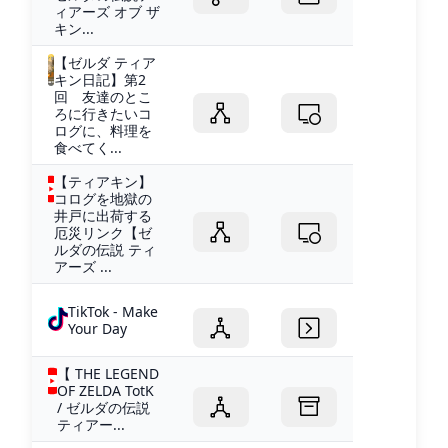
ィアーズ オブ ザ
キン...
【ゼルダ ティア
キン日記】第2
回 友達のとこ
ろに行きたいコ
ログに、料理を
食べてく...
【ティアキン】
コログを地獄の
井戸に出荷する
厄災リンク【ゼ
ルダの伝説 ティ
アーズ ...
TikTok - Make
Your Day
【 THE LEGEND
OF ZELDA TotK
/ ゼルダの伝説
ティアー...