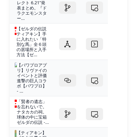
レクト 6.21”発
表まとめ。『ド
ラクエモンスタ
ー...
【ゼルダの伝説
ティアキン】手
に入れたい「特
別な馬」全６頭
の居場所と入手
方法【ゼ...
【パワプロアプ
リ】リヴァイの
イベントと評価
進撃の巨人コラ
ボ【パワプロ】
- ...
「賢者の遺志」
を忘れないで。
ナタカカの祠。
球体の中に宝箱
ゼルダの伝説 -...
【ティアキン】