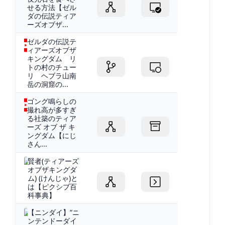
せる方法【ゼル
ダの伝説ティア
ーズオブザ...
ゼルダの伝説テ
ィアーズオブザ
キングダム リ
トの村のチュー
リ ヘブラ山南
岳の洞窟の...
ゴング鳴らしの
撮れ高が多すぎ
る社築のティア
ーズ オブ ザ キ
ングダム【にじ
さん...
賢者(ティアーズ
オブザキングダ
ム) (けんじゃ)と
は【ピクシブ百
科事典】
【ニンダイ】“ニ
ンテンドーダイ