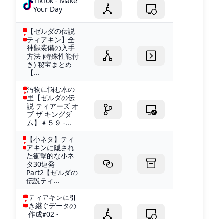
TikTok - Make
Your Day
【ゼルダの伝説
ティアキン】全
神獣装備の入手
方法 (特殊性能付
き) 秘宝まとめ
【...
汚物に悩む水の
里【ゼルダの伝
説 ティアーズ オ
ブ ザ キングダ
ム】＃５９ -...
【小ネタ】ティ
アキンに隠され
た衝撃的な小ネ
タ30連発
Part2【ゼルダの
伝説ティ...
ティアキンに引
き継ぐデータの
作成#02 -