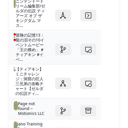
ニンテンドード
リーム編集部/ゼ
ルダの伝説 ティ
アーズ オブ ザ
キングダム マ
ス...
冒険の記憶13：
龍の泪その10イ
ベントムービー
「王の務め」 #
ティアキン #イ
ベ...
【ティアキン】
ミニチャレン
ジ：洞窟の巨人
三兄弟の攻略チ
ャート【ゼルダ
の伝説ティ...
Page not
found –
Motionics LLC
Jano Training