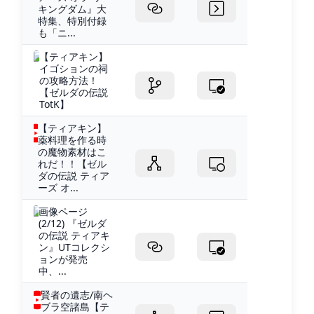
キングダム』大
特集、特別付録
も「ニ...
【ティアキン】
イゴションの祠
の攻略方法！
【ゼルダの伝説
TotK】
【ティアキン】
薬料理を作る時
の魔物素材はこ
れだ！！【ゼル
ダの伝説 ティア
ーズ オ...
画像ページ
(2/12) 『ゼルダ
の伝説 ティアキ
ン』UTコレクシ
ョンが発売
中、...
賢者の遺志/南ヘ
ブラ空諸島【テ