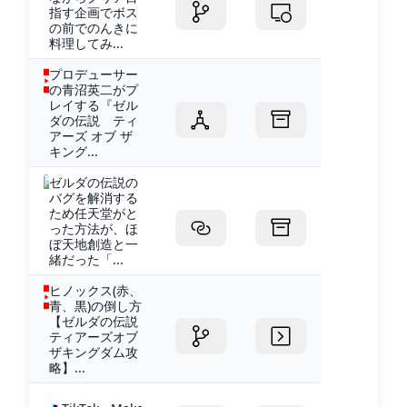
指す企画でボス
の前でのんきに
料理してみ...
プロデューサー
の青沼英二がプ
レイする『ゼル
ダの伝説 ティ
アーズ オブ ザ
キング...
ゼルダの伝説の
バグを解消する
ため任天堂がと
った方法が、ほ
ぼ天地創造と一
緒だった「...
ヒノックス(赤、
青、黒)の倒し方
【ゼルダの伝説
ティアーズオブ
ザキングダム攻
略】...