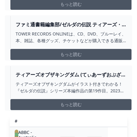
カ＆ぶ厚！ 全探索要素徹底解説！ 電撃の『ティアキン』
もっと読む
完全攻略本！
ファミ通書籍編集部/ゼルダの伝説 ティアーズ・オ
ブ・ザ・キングダム・パーフェクト
TOWER RECORDS ONLINEは、CD、DVD、ブルーレイ、
本、雑誌、各種グッズ、チケットなどが購入できる通販
サイトです。ポイントは店舗・ネット共通！CD、DVDの
通販ならタワーレコードオンラインショップ。
もっと読む
ティアーズオブザキングダム (てぃあーずおぶざき
んぐだむ)とは【ピクシブ百科事典】
ティアーズオブザキングダムがイラスト付きでわかる！
『ゼルダの伝説』シリーズ本編作品の第19作目。2023年
5月12日発売。正式名称は『ゼルダの伝説 ティアーズ オ
ブ ザ キングダム』。 翔ける、創る、紡ぐ。 果てなき冒
もっと読む
険は、大空へ広がる。 概要 2023年5月12日にニンテンド
ースイッチで発売されたゼルダの伝説シリーズの最新
#
作。ファンからの略称は「ティアキン」「TotK」。 前作
の『ゼルダの伝説 ブレスオブザワイルド>ブレスオブザワ
ABBC -