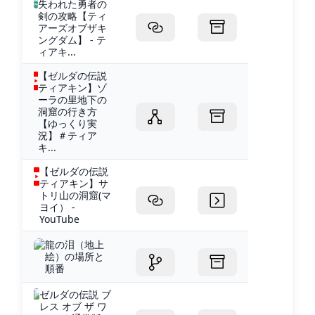
失われた勇者の
剣の攻略【ティ
アーズオブザキ
ングダム】 - テ
ィアキ...
【ゼルダの伝説
ティアキン】ゾ
ーラの里地下の
洞窟の行き方
【ゆっくり実
況】＃ティア
キ...
【ゼルダの伝説
ティアキン】サ
トリ山の洞窟(マ
ヨイ） -
YouTube
龍の泪（地上
絵）の場所と
順番
ゼルダの伝説 ブ
レス オブ ザ ワ