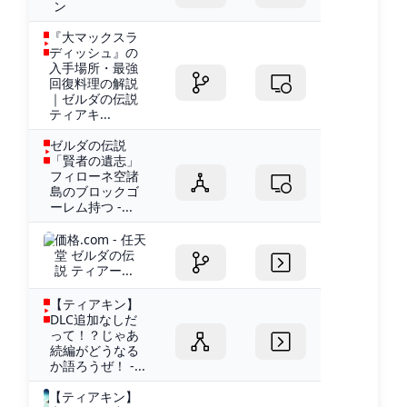
ン
『大マックスラ
ディッシュ』の
入手場所・最強
回復料理の解説
｜ゼルダの伝説
ティアキ...
ゼルダの伝説
「賢者の遺志」
フィローネ空諸
島のブロックゴ
ーレム持つ -...
価格.com - 任天
堂 ゼルダの伝
説 ティアー...
【ティアキン】
DLC追加なしだ
って！？じゃあ
続編がどうなる
か語ろうぜ！ -...
【ティアキン】