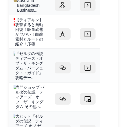
Australia
イルド』の直接的な続編。過去にも同じリンクが主人公
Bangladesh
となる作品はあった
Business...
【ティアキン】
攻撃すると自動
回復！吸血武器
がヤバい！白龍
素材とルートの
紹介！序盤...
『ゼルダの伝説
ティアーズ・オ
ブ・ザ・キング
ダム・パーフェ
クト・ガイド』
攻略デー...
専門ショップ ゼ
ルダの伝説 テ
ィアーズ オ
ブ ザ キング
ダム その他 -...
大ヒット『ゼル
ダの伝説 ティ
アーズ オブ ザ