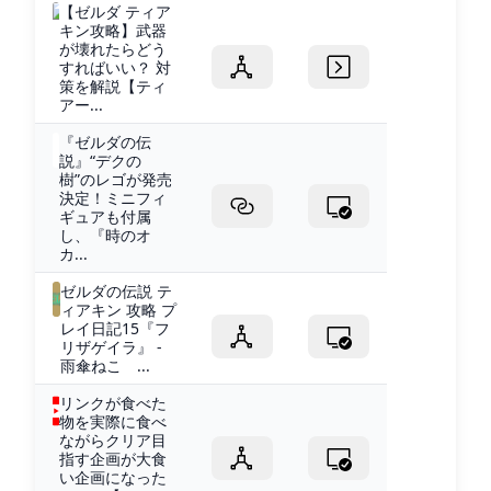
【ゼルダ ティア
キン攻略】武器
が壊れたらどう
すればいい？ 対
策を解説【ティ
アー...
『ゼルダの伝
説』“デクの
樹”のレゴが発売
決定！ミニフィ
ギュアも付属
し、『時のオ
カ...
ゼルダの伝説 テ
ィアキン 攻略 プ
レイ日記15『フ
リザゲイラ』 -
雨傘ねこ ...
リンクが食べた
物を実際に食べ
ながらクリア目
指す企画が大食
い企画になった