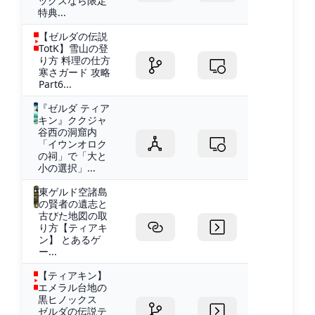
ックスなら限定
特典...
【ゼルダの伝説
TotK】雪山の登
り方 料理の仕方
寒さガード 攻略
Part6...
『ゼルダ ティア
キン』ククジャ
谷西の洞窟内
「イウンオロク
の祠」で「大と
小の選択」...
東ゲルド空諸島
の賢者の遺志と
古びた地図の取
り方【ティアキ
ン】 とあるゲ
ー...
【ティアキン】
エメラル台地の
黒ヒノックス
ゼルダの伝説テ