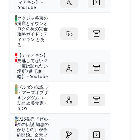
ィアキン】 -
YouTube
ククジャ谷東の
洞窟とイウンオ
ロクの祠の完全
攻略ガイド：テ
ィアキン とあ
る...
【ティアキン】
見逃してない？
一度は訪れたい
場所7選【攻
略】 - YouTube
ゼルダの伝説 テ
ィアーズオブザ
キングダム ＞
訪れぬ美食家 -
nJOY
9/26発売『ゼル
ダの伝説 知恵の
かりもの』が予
約開始。楽天ブ