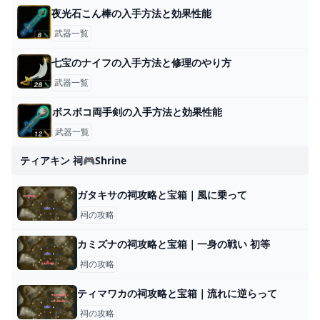
夜光石こん棒の入手方法と効果性能
武器一覧
七宝のナイフの入手方法と修理のやり方
武器一覧
ボスボコ両手剣の入手方法と効果性能
武器一覧
ティアキン 祠🎮shrine
ガタキサの祠攻略と宝箱｜風に乗って
祠の攻略
カミズナの祠攻略と宝箱｜一身の戦い 初等
祠の攻略
ティマワカの祠攻略と宝箱｜流れに逆らって
祠の攻略