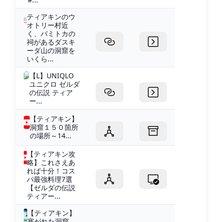
ティアキンのウ
オトリー村近
く、バミトカの
祠があるダスキ
ーダ山の洞窟を
いくら...
【L】UNIQLO
ユニクロ ゼルダ
の伝説 ティア
ー...
【ティアキン】
洞窟１５０箇所
の場所～14...
【ティアキン攻
略】これさえあ
れば十分！コス
パ最強料理7選
【ゼルダの伝説
ティアー...
【ティアキン】
塞がれた洞窟