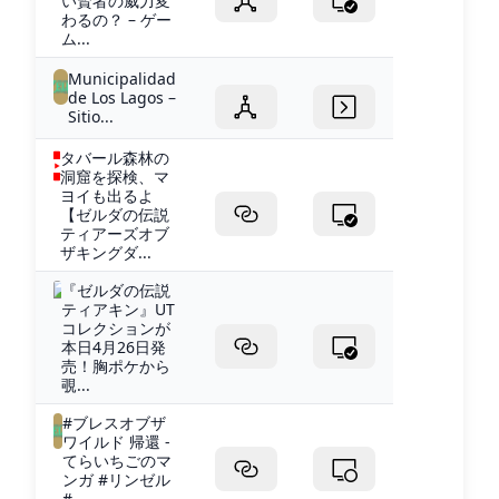
い賢者の威力変
わるの？ – ゲー
ム...
Municipalidad
de Los Lagos –
Sitio...
タバール森林の
洞窟を探検、マ
ヨイも出るよ
【ゼルダの伝説
ティアーズオブ
ザキングダ...
『ゼルダの伝説
ティアキン』UT
コレクションが
本日4月26日発
売！胸ポケから
覗...
#ブレスオブザ
ワイルド 帰還 -
てらいちごのマ
ンガ #リンゼル
#...