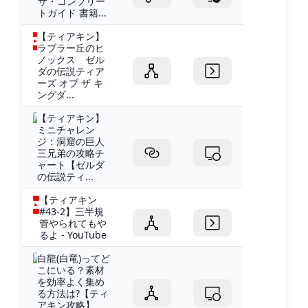
ザ・コンプリー
トガイド 書籍...
【ティアキン】
ラブラー丘のヒ
ノックス ゼル
ダの伝説ティア
ーズ オブ ザ キ
ングダ...
【ティアキン】
ミニチャレン
ジ：洞窟の巨人
三兄弟の攻略チ
ャート【ゼルダ
の伝説ティ...
【ティアキン
#43-2】三半規
管やられてもや
るよ - YouTube
白龍(白竜)ってど
こにいる？素材
を効率よく集め
る方法は?【ティ
アキン攻略】