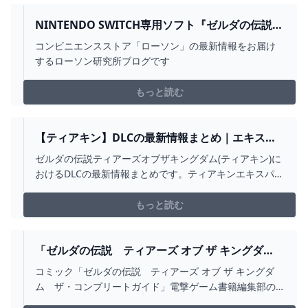
NINTENDO SWITCH専用ソフト『ゼルダの伝説
ティアーズ オブ ザ キングダム』の発売時期に合
コンビニエンスストア「ローソン」の最新情報をお届け
わせて登場した一番くじの再販売が決定！｜ロー
するローソン研究所ブログです
ソン公式サイト
もっと読む
【ティアキン】DLCの最新情報まとめ｜エキスパ
ンションパス【ゼルダの伝説ティアーズオブザキ
ゼルダの伝説ティアーズオブザキングダム(ティアキン)に
ングダム】 - ゲームウィズ
おけるDLCの最新情報まとめです。ティアキンエキスパン
ションパスがいつ発売されるのか、DLCの情報が知りたい
方は参考にして下さい。
もっと読む
「ゼルダの伝説 ティアーズ オブ ザ キングダ
ム ザ・コンプリートガイド」電撃ゲーム書籍編
コミック「ゼルダの伝説 ティアーズ オブ ザ キングダ
集部 [ゲーム攻略本] - KADOKAWA
ム ザ・コンプリートガイド」電撃ゲーム書籍編集部の
あらすじ、最新情報をKADOKAWA公式サイトより。どデ