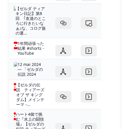
【ゼルダ ティア
キン日記】第8
回 ｢友達のとこ
ろに行きたいな
ぁ｣な、コログ族
の運...
1年間頑張った
結果 #shorts -
YouTube
12 mai 2024
— 「ゼルダの
伝説 2024
【ゼルダの伝
説 ティアーズ
オブ ザ キング
ダム】メインテ
ーマ -...
ハート4個で挑
む『水上の闘技
場』【ゼルダの
伝説 ティアーズ