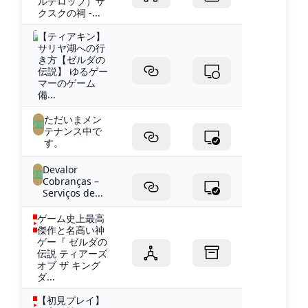
ルテロップ）ザ
クスクの祠 -...
【ティアキン】
サリヤ湖への行
き方【ゼルダの
伝説】 ゆるゲー
マーのゲーム
備...
ただいまメン
テナンス中で
す。
Devalor
Cobranças –
Serviços de...
ゲーム史上最高
傑作と名高い神
ゲー『 ゼルダの
伝説 ティアーズ
オブ ザ キング
ダ...
【初見プレイ】