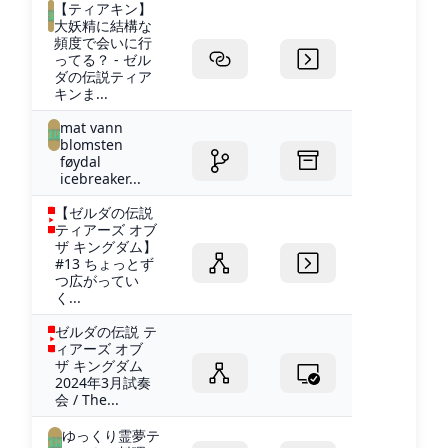
【ティアキン】
大妖精に結構な
頻度で会いに行
ってる？ - ゼル
ダの伝説ティア
キンま...
mat vann
blomsten
føydal
icebreaker...
【ゼルダの伝説
ティアーズ オブ
ザ キングダム】
#13 ちょっとず
つ広がってい
く...
ゼルダの伝説 テ
ィアーズ オブ
ザ キングダム
2024年3月試奏
会 / The...
ゆっくり霊夢テ