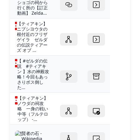
ショゴの祠から
行く所の【訂正
動画】 Zelda...
【ティアキン】
ニプシヨウタの
根付近のフリザ
ゲイラ ゼルダ
の伝説ティアー
ズ オブ ...
【 #ゼルダの伝
説 #ティアキ
ン 】水の神殿攻
略！今回もあっ
さりボス倒し
た...
【ティアキン】
ノウダの祠攻
略 一身の戦い
中等（フルテロ
ップ） -...
賢者の石 -
Wikipedia