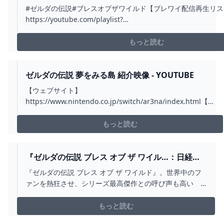
ルダの伝説 ブレス オブ ザ ワイルド 】 - YOUTUBE
#ゼルダの伝説#ブレスオブザワイルド【ブレワイ配信再生リス
https://youtube.com/playlist?
list=PL5g6jwD98Nw8AXE4w2IDEpvx3YdFayX5E&si=XRxYK2
ズなリンク集】https://youtu.be/kFPLXbkugh8?...
もっと読む
ゼルダの伝説 夢をみる島 紹介映像 - YOUTUBE
【ウェブサイト】
https://www.nintendo.co.jp/switch/ar3na/index.html【再
生リスト:Nintendo Switch】
https://www.youtube.com/playlist?
もっと読む
list=PLPh3p_yYrx0Czy6UCWAg3ZKcCdyt0ztdR動画に含...
『ゼルダの伝説 ブレス オブ ザ ワイル…：日経ク
ロストレンド
『ゼルダの伝説 ブレス オブ ザ ワイルド』。世界中のフ
ァンを熱狂させ、シリーズ最高傑作との呼び声も高い
(c)2017 Nintendo
もっと読む