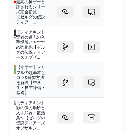
最高の神ゲーと
評されるシリー
ズ完全初見！！
【ゼルダの伝説
ティアー...
【ティアキン】
賢者の遺志の入
手場所とおすす
め強化先【ゼル
ダの伝説ティア
ーズオブザ...
【小学生】ドリ
ブルの超基本と
コツ&練習方法
を解説【中学
生・自主練習・
基礎】
【ティアキン】
影の像の場所と
入手武器・復活
条件【ゼルダの
伝説ティアーズ
オブザキン...