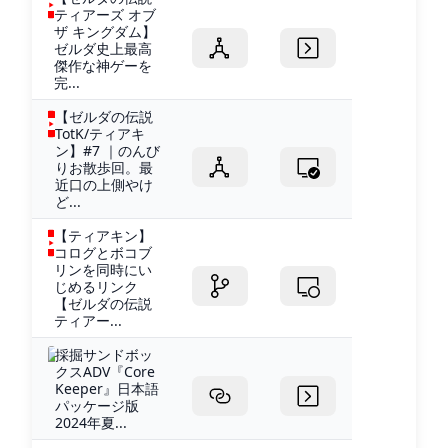
ティアーズ オブ
ザ キングダム】
ゼルダ史上最高
傑作な神ゲーを
完...
【ゼルダの伝説
TotK/ティアキ
ン】#7 ｜のんび
りお散歩回。最
近口の上側やけ
ど...
【ティアキン】
コログとボコブ
リンを同時にい
じめるリンク
【ゼルダの伝説
ティアー...
採掘サンドボッ
クスADV『Core
Keeper』日本語
パッケージ版
2024年夏...