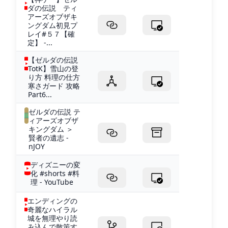
ダの伝説 ティ
アーズオブザキ
ングダム初見プ
レイ#５７【確
定】 -...
【ゼルダの伝説
TotK】雪山の登
り方 料理の仕方
寒さガード 攻略
Part6...
ゼルダの伝説 テ
ィアーズオブザ
キングダム ＞
賢者の遺志 -
nJOY
ディズニーの変
化 #shorts #料
理 - YouTube
エンディングの
奇麗なハイラル
城を無理やり読
み込んで散策す