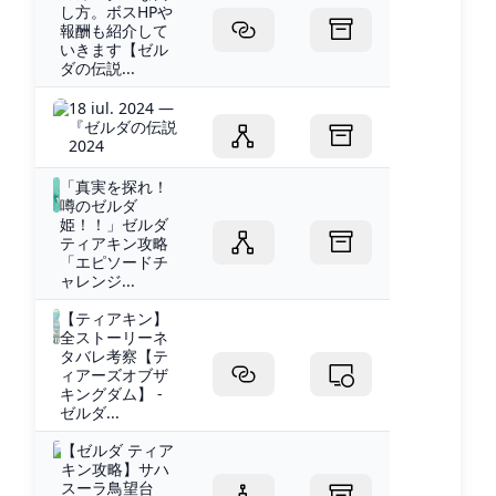
し方。ボスHPや
報酬も紹介して
いきます【ゼル
ダの伝説...
18 iul. 2024 —
『ゼルダの伝説
2024
「真実を探れ！
噂のゼルダ
姫！！」ゼルダ
ティアキン攻略
「エピソードチ
ャレンジ...
【ティアキン】
全ストーリーネ
タバレ考察【テ
ィアーズオブザ
キングダム】 -
ゼルダ...
【ゼルダ ティア
キン攻略】サハ
スーラ鳥望台