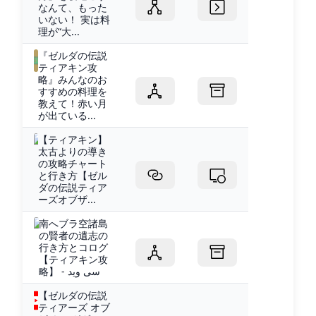
なんて、もった
いない！ 実は料
理が“大...
『ゼルダの伝説
ティアキン攻
略』みんなのお
すすめの料理を
教えて！赤い月
が出ている...
【ティアキン】
太古よりの導き
の攻略チャート
と行き方【ゼル
ダの伝説ティア
ーズオブザ...
南へブラ空諸島
の賢者の遺志の
行き方とコログ
【ティアキン攻
略】 - سی وید
【ゼルダの伝説
ティアーズ オブ