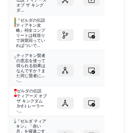
オブ ザ キング
ダ...
『ゼルダの伝説
ティアキン攻
略』祠全コンプ
リートは桜巡り
で洞窟回ってい
ればついで...
ティアキン賢者
の意志を使って
得られる効果は
なんですか？ま
た同じ賢者に...
-...
ゼルダの伝説
ティアーズ オブ
ザ キングダム
3rdトレーラー
-...
『ゼルダ ティア
キン』「赤い
月」を寝過ごす