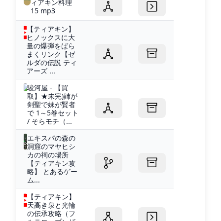
ィアキン料理
15 mp3
【ティアキン】
ヒノックスに大
量の爆弾をばら
まくリンク【ゼ
ルダの伝説 ティ
アーズ ...
駿河屋 - 【買
取】★未完)姉が
剣聖で妹が賢者
で 1～5巻セット
/ そらモチ（...
エキスパの森の
洞窟のマヤヒシ
カの祠の場所
【ティアキン攻
略】 とあるゲー
ム...
【ティアキン】
天高き泉と光輪
の伝承攻略（フ