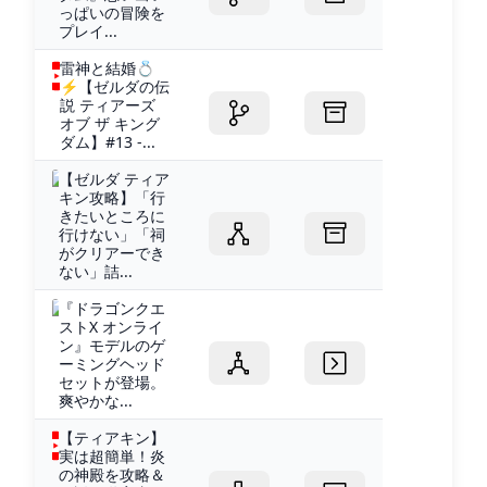
っぱいの冒険を
プレイ...
雷神と結婚💍
⚡【ゼルダの伝
説 ティアーズ
オブ ザ キング
ダム】#13 -...
【ゼルダ ティア
キン攻略】「行
きたいところに
行けない」「祠
がクリアーでき
ない」詰...
『ドラゴンクエ
ストX オンライ
ン』モデルのゲ
ーミングヘッド
セットが登場。
爽やかな...
【ティアキン】
実は超簡単！炎
の神殿を攻略＆