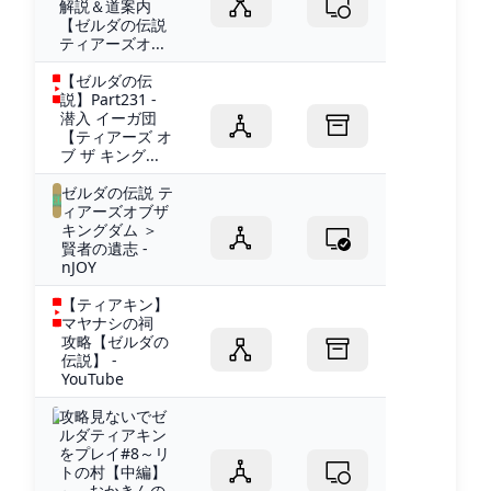
解説＆道案内
【ゼルダの伝説
ティアーズオ...
【ゼルダの伝
説】Part231 -
潜入 イーガ団
【ティアーズ オ
ブ ザ キング...
ゼルダの伝説 テ
ィアーズオブザ
キングダム ＞
賢者の遺志 -
nJOY
【ティアキン】
マヤナシの祠
攻略【ゼルダの
伝説】 -
YouTube
攻略見ないでゼ
ルダティアキン
をプレイ#8～リ
トの村【中編】
～ - おかきんの