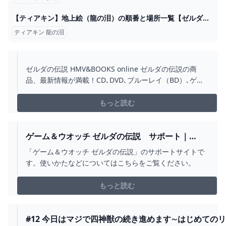
【ティアキン】地上絵（龍の泪）の順番と場所一覧【ゼルダの伝説ティアーズオブザキングダム】 - ゲームウィズ
ティアキン 龍の泪
ゼルダの伝説 HMV&BOOKS online ゼルダの伝説の商
品、最新情報が満載！CD､DVD､ブルーレイ（BD）､ゲー
ム､グッズなどを取り扱う､国内最大級のエンタメ系ECサ
イトです！ コンビニ受け取り送料無料！ Pontaポイント
もっと読む
使えます！ 支払い方法､配送方法もいろいろ選べ､非常に
便利です！ゼルダの伝説ならHMV&BOOKS online！
ゲーム＆ウオッチ ゼルダの伝説 サポート｜
NINTENDO
「ゲーム＆ウオッチ ゼルダの伝説」のサポートサイトで
す。使いかたなどについてはこちらをご覧ください。
もっと読む
#12 今日はマジで四神獣の続き進めます∼はじめてのリ