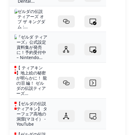
Dental...
ゼルダの伝説
ティアーズ オ
ブ ザ キングダ
ム :...
『ゼルダ ティア
ーズ』公式設定
資料集が発売
に！予約受付中
– Nintendo...
【 ティアキン
】地上絵の秘密
が明らかに！ 龍
の泪 編！ ゼル
ダの伝説ティア
ーズ...
【ゼルダの伝説
ティアキン】 タ
ーフェア高地の
洞窟(マヨイ） -
YouTube
【ゼルダの伝説