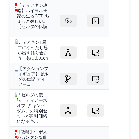
【ティアキン攻
略】ハイラル王
家の生地GET! ち
ょっと嬉しい。
【ゼルダの伝説
...
ティアキン1周
年になったし思
い出を語り合お
う : あにまんch
【アクションフ
ィギュア】ゼル
ダの伝説 ティ
アー...
「ゼルダの伝
説 ティアーズ
オブ ザ キング
ダム」の特別セ
ットが割引価格
になるキ...
【攻略】中ボス
のカンタンな倒