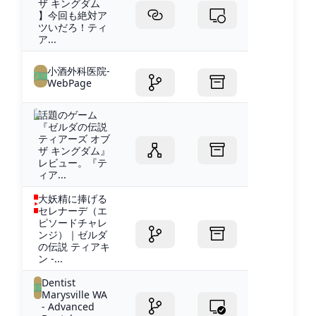
ザ キングダム
】今回も絶対ア
ツいだろ！ティ
ア...
小酒外科医院-
WebPage
話題のゲーム
『ゼルダの伝説
ティアーズ オブ
ザ キングダム』
レビュー。『テ
ィア...
大妖精に捧げる
セレナーデ（エ
ピソードチャレ
ンジ）｜ゼルダ
の伝説 ティアキ
ン -...
Dentist
Marysville WA
- Advanced