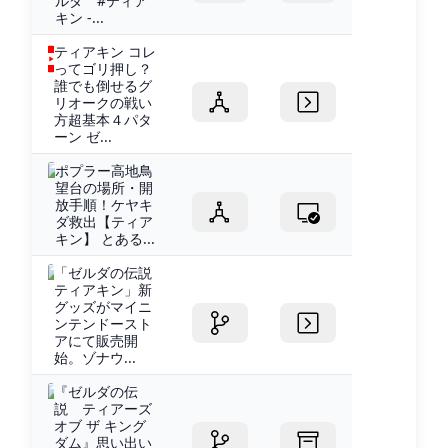
ルダ #ティア
キン -...
ティアキン コレ
ってゴリ押し？
誰でも倒せるグ
リオークの戦い
方超基本４パタ
ーン ゼ...
ポプラー高地鳥
望台の場所・開
放手順！ケヤキ
ダ救出【ティア
キン】 とある...
「ゼルダの伝説
ティアキン」新
グッズがマイニ
ンテンドースト
アにて販売開
始。ゾナウ...
『ゼルダの伝
説 ティアーズ
オブ ザ キング
ダム』思い出い