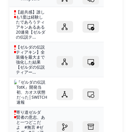
【超共感】誰し
も1度は経験し
たであろうティ
アキンあるある
20連発【ゼルダ
の伝説テ...
【ゼルダの伝説
ティアキン】全
装備を最大まで
強化した結果
【ゼルダの伝説
ティアー...
『ゼルダの伝説
TotK』開発当
初、カオス状態
だった│SWITCH
速報
寄り道ゼルダ
賢者の意志、あ
と一つどこだ
よ #無言 #ゼ