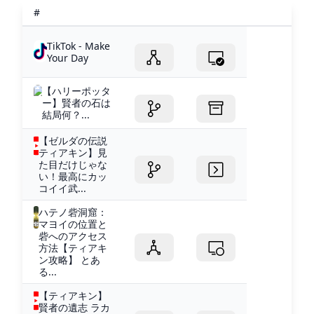
#
TikTok - Make
Your Day
【ハリーポッタ
ー】賢者の石は
結局何？...
【ゼルダの伝説
ティアキン】見
た目だけじゃな
い！最高にカッ
コイイ武...
ハテノ砦洞窟：
マヨイの位置と
砦へのアクセス
方法【ティアキ
ン攻略】 とあ
る...
【ティアキン】
賢者の遺志 ラカ