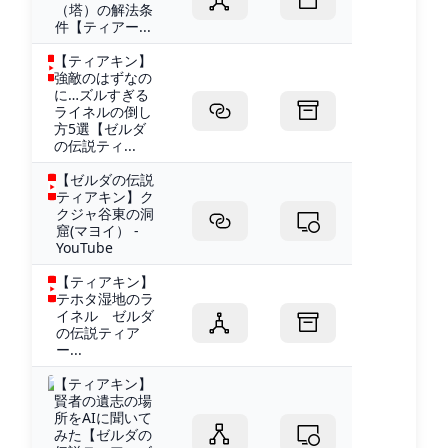
（塔）の解法条
件【ティアー...
【ティアキン】
強敵のはずなの
に…ズルすぎる
ライネルの倒し
方5選【ゼルダ
の伝説ティ...
【ゼルダの伝説
ティアキン】ク
クジャ谷東の洞
窟(マヨイ） -
YouTube
【ティアキン】
テホタ湿地のラ
イネル ゼルダ
の伝説ティア
ー...
【ティアキン】
賢者の遺志の場
所をAIに聞いて
みた【ゼルダの