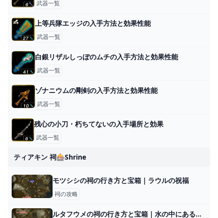
武器一覧
上等兵隊エッジの入手方法と効果性能
武器一覧
白銀リザルしっぽのムチの入手方法と効果性能
武器一覧
ゾナニウムの剛剣の入手方法と効果性能
武器一覧
残心の小刀・朽ちてないの入手場所と効果
武器一覧
ティアキン 祠🎰shrine
モツシシの祠の行き方と宝箱｜ラウルの祝福
祠の攻略
ルタフウメの祠の行き方と宝箱｜水の中にある水晶の取り方