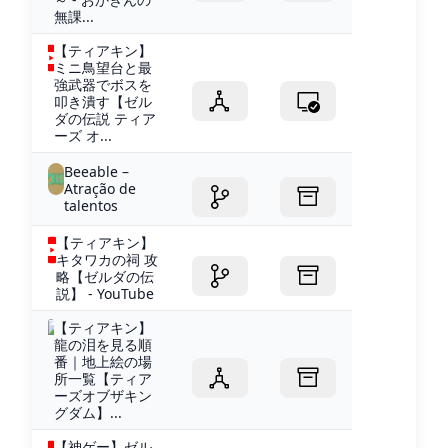
無課...
【ティアキン】
ミニ鳥望台と最
強武器でボスを
叩き潰す【ゼル
ダの伝説 ティア
ーズ オ...
Beeable –
Atração de
talentos
【ティアキン】
キタワカの祠 攻
略【ゼルダの伝
説】 - YouTube
【ティアキン】
龍の泪を見る順
番｜地上絵の場
所一覧【ティア
ーズオブザキン
グダム】...
【神ゲー】ゼル