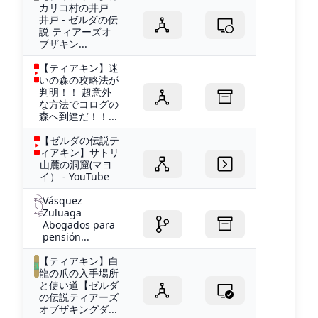
カリコ村の井戸
井戸 - ゼルダの伝
説 ティアーズオ
ブザキン...
【ティアキン】迷
いの森の攻略法が
判明！！ 超意外
な方法でコログの
森へ到達だ！！...
【ゼルダの伝説テ
ィアキン】サトリ
山麓の洞窟(マヨ
イ） - YouTube
Vásquez
Zuluaga
Abogados para
pensión...
【ティアキン】白
龍の爪の入手場所
と使い道【ゼルダ
の伝説ティアーズ
オブザキングダ...