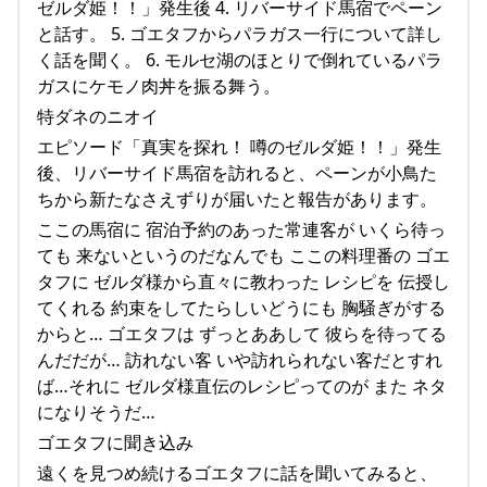
ゼルダ姫！！」発生後 4. リバーサイド馬宿でペーン
と話す。 5. ゴエタフからパラガス一行について詳し
く話を聞く。 6. モルセ湖のほとりで倒れているパラ
ガスにケモノ肉丼を振る舞う。
特ダネのニオイ
エピソード「真実を探れ！ 噂のゼルダ姫！！」発生
後、リバーサイド馬宿を訪れると、ペーンが小鳥た
ちから新たなさえずりが届いたと報告があります。
ここの馬宿に 宿泊予約のあった常連客が いくら待っ
ても 来ないというのだなんでも ここの料理番の ゴエ
タフに ゼルダ様から直々に教わった レシピを 伝授し
てくれる 約束をしてたらしいどうにも 胸騒ぎがする
からと… ゴエタフは ずっとああして 彼らを待ってる
んだだが… 訪れない客 いや訪れられない客だとすれ
ば…それに ゼルダ様直伝のレシピってのが また ネタ
になりそうだ…
ゴエタフに聞き込み
遠くを見つめ続けるゴエタフに話を聞いてみると、