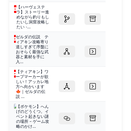
【ハーヴェステ
ラ】ストーリー進
めながら釣りもし
たいし洞窟攻略し
たい -...
ゼルダの伝説 テ
ィアキン攻略寄り
道しすぎて序盤に
おそらく最強な武
器と素材を手に
入...
【ティアキン】ワ
ープマーカーが欲
しい！アッカレ地
方へ向かいます
🍁｜ゼルダの伝
説 ...
【ポケモン】へん
げのどうくつ。イ
ベント起きない謎
の場所 – ゲーム攻
略のかけ...