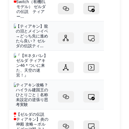
Switch（有機EL
モデル） ゼルダ
の伝説 ティア
ー...
【ティアキン】龍
の泪とメインイベ
→どっち先に進め
たら良い？ ゼル
ダの伝説ティ...
『【※ネタバレ】
ゼルダ ティアキ
ン46＊ついに来
た、天空の迷
宮！』
ティアキン攻略？
ハイラル建国王の
ひとりごと｜名称
未設定の逆張り思
考実験
【ゼルダの伝説
ティアキン】炎の
神殿 攻略～ボル
ドゴーマ戦 スト