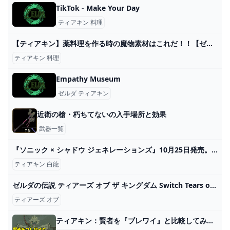
TikTok - Make Your Day
ティアキン 料理
【ティアキン】薬料理を作る時の魔物素材はこれだ！！【ゼルダの伝説 ティアーズ オブ ザ キングダム】 - YouTube
ティアキン 料理
Empathy Museum
ゼルダ ティアキン
近衛の槍・朽ちてないの入手場所と効果
武器一覧
『ソニック × シャドウ ジェネレーションズ』10月25日発売。最新映像が公開【Summer Game Fest 2024】 - 電撃オンライン
ティアキン 白龍
ゼルダの伝説 ティアーズ オブ ザ キングダム Switch Tears of the Kingdom ニンテンドースイッチソフト｜Yahoo!フリマ（旧PayPayフリマ）
ティアーズ オブ
ティアキン：賢者を『ブレワイ』と比較してみた。1番変化があったキャラクターは？【ゼルダ ティアーズ オブ ザ キングダム日記＃48】 - 電撃オンライン