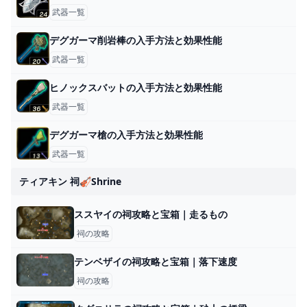
武器一覧
デグガーマ削岩棒の入手方法と効果性能
武器一覧
ヒノックスバットの入手方法と効果性能
武器一覧
デグガーマ槍の入手方法と効果性能
武器一覧
ティアキン 祠🎻shrine
ススヤイの祠攻略と宝箱｜走るもの
祠の攻略
テンベザイの祠攻略と宝箱｜落下速度
祠の攻略