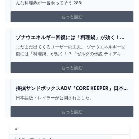
報
んな料理鍋が一番余ってそう 285:
もっと読む
ゾナウエネルギー回復には「料理鍋」が効く！？
『ゼルダの伝説 ティアキン』海外で話題の珍回復
まだまだ出てくるユーザーの工夫。 ゾナウエネルギー回
法 1枚目の写真・画像 GAME*SPARK - 国内・海外
復には「料理鍋」が効く！？『ゼルダの伝説 ティアキ
ゲーム情報サイト
ン』海外で話題の珍回復法 1枚目の写真・画像
もっと読む
採掘サンドボックスADV『CORE KEEPER』日本語
パッケージ版2024年夏発売―PS4/PS5/スイッチ向
日本語版トレイラーが公開されました。
けに GAME*SPARK - 国内・海外ゲーム情報サイ
ト
もっと読む
#