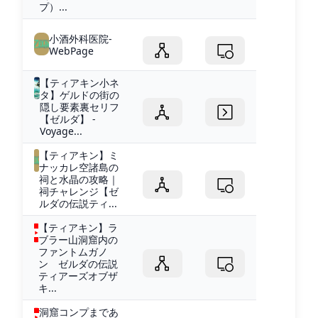
プ）...
小酒外科医院-
WebPage
【ティアキン小ネ
タ】ゲルドの街の
隠し要素裏セリフ
【ゼルダ】 -
Voyage...
【ティアキン】ミ
ナッカレ空諸島の
祠と水晶の攻略｜
祠チャレンジ【ゼ
ルダの伝説ティ...
【ティアキン】ラ
ブラー山洞窟内の
ファントムガノ
ン ゼルダの伝説
ティアーズオブザ
キ...
洞窟コンプまであ