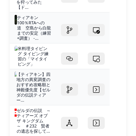
を狩ってみた
【ド...
ティアキン
100％RTAへの
道 空島から白龍
までの安定（練習
+調査） -...
米料理タイピン
グ タイピング練
習の「マイタイ
ピング」
【ティアキン】四
地方の異変調査の
おすすめ攻略順と
神殿優先度【ゼル
ダの伝説ティア
ー...
ゼルダの伝説 ～
ティアーズ オブ
ザ キングダム
～ ＃232 賢者
の遺志を探して...