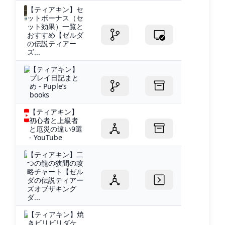
【ティアキン】セ
ットボーナス（セ
ット効果）一覧と
おすすめ【ゼルダ
の伝説ティアー
ズ...
【ティアキン】
プレイ日記まと
め - Puple’s
books
【ティアキン】
初心者と上級者
と厄災の違い9選
- YouTube
【ティアキン】二
つの龍の狭間の攻
略チャート【ゼル
ダの伝説ティアー
ズオブザキング
ダ...
【ティアキン】焼
きビリビリダケ