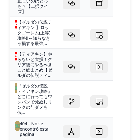
正しいのはどっ
ち？【二択クイ
ズ】
【ゼルダの伝説テ
ィアキン 】ロッ
クゴーレム(上等)
攻略!!～知らなき
ゃ損する最強...
【ティアキン】や
らないと大損！ク
リア後にやるべき
こと総まとめ【ゼ
ルダの伝説ティ...
『ゼルダの伝説
ティアキン攻略』
どこに行ってもワ
ンパンで死ぬしリ
ンクの与ダメも
低...
404 - No se
encontró esta
página.