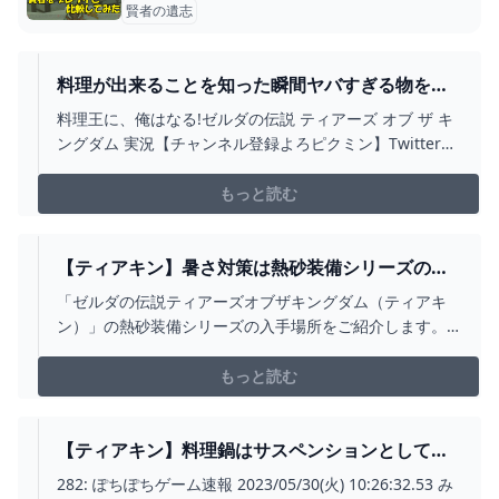
賢者の遺志
料理が出来ることを知った瞬間ヤバすぎる物を鍋
にぶち込む蛮族。【新作 ゼルダの伝説 ティアーズ
料理王に、俺はなる!ゼルダの伝説 ティアーズ オブ ザ キ
オブ ザ キングダム / 切り抜き】 - YOUTUBE
ングダム 実況【チャンネル登録よろピクミン】Twitterと
かのフォローもしようね(強制)----------------------------------
-----------------【メンバー登録はこちらから】
もっと読む
https://www.youtub...
【ティアキン】暑さ対策は熱砂装備シリーズのガ
ード効果でバッチリ！3つの防具の入手場所/鉢が
「ゼルダの伝説ティアーズオブザキングダム（ティアキ
ね/肩当て/ズボン【ゼルダ ティアーズオブザキン
ン）」の熱砂装備シリーズの入手場所をご紹介します。
グダム】 ｜ ローシュとライの人生クエスト
貴重な暑さ対策になるこの防具の性能や入手方法、また
秘密クラブの行き方などをまとめましたので参考にして
もっと読む
ください。
【ティアキン】料理鍋はサスペンションとして超
優秀だから車作る時割と使う｜ぽちぽちゲーム速
282: ぽちぽちゲーム速報 2023/05/30(火) 10:26:32.53 み