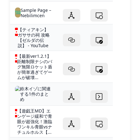
Sample Page –
Nebilimcen
【ティアキン】
ガササの祠 攻略
【ゼルダの伝
説】 - YouTube
【最新ver1.2.1】
距離制限ナシのバ
グ無限ロケット盾
が簡単過ぎてゲー
ムが破壊...
鈴木イゾに関連
する1件のまと
め
【遊戯王MD】エ
ンゲージ緩和で青
眼が超強化！激臨
ワンキル青眼vsナ
チュルホルス【...