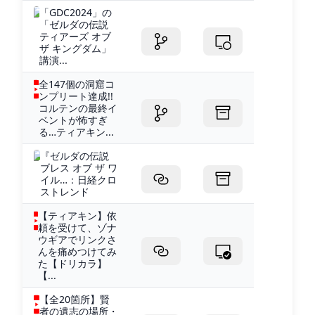
「GDC2024」の
「ゼルダの伝説
ティアーズ オブ
ザ キングダム」
講演...
全147個の洞窟コ
ンプリート達成!!
コルテンの最終イ
ベントが怖すぎ
る…ティアキン...
『ゼルダの伝説
ブレス オブ ザ ワ
イル…：日経クロ
ストレンド
【ティアキン】依
頼を受けて、ゾナ
ウギアでリンクさ
んを痛めつけてみ
た【ドリカラ】
【...
【全20箇所】賢
者の遺志の場所・