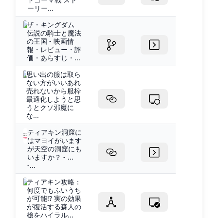
ーリー...
ザ・キングダム
伝説の騎士と魔法
の王国 - 映画情
報・レビュー・評
価・あらすじ・...
思い出の服は取ら
ない方がいいあれ
売れないから服枠
最適化しようと思
うとクソ邪魔に
な...
ティアキン洞窟に
はマヨイがいます
が天空の洞窟にも
いますか？ - ...
-...
ティアキン攻略：
何度でもふいうち
が可能!? 実の効果
が復活する森人の
槍をハイラル...