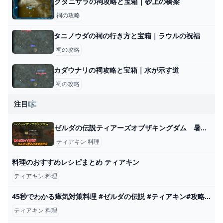
クダニサラの祠攻略と宝箱｜砂上の橋梁
祠の攻略
タニノウダの祠の行き方と宝箱｜ラウルの祝福
祠の攻略
カダウナリの祠攻略と宝箱｜水が示す道
祠の攻略
注目🎼
ゼルダの伝説ティアーズオブザキングダム 暑さ対策おすすめ料理 ひんやり煮込み果実作り方 ＃４８６ 【ティアキン】 - ニコニコ動画
ティアキン 料理
料理のおすすめレシピまとめ ティアキン
ティアキン 料理
45秒でわかる瘴気対策料理 #ゼルダの伝説 #ティアキン#攻略 - YouTube
ティアキン 料理