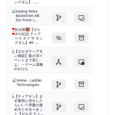
ングダム】 - ...
Salong Petra
Bäckström AB
Din frisör i...
反抗期👹【ゼル
ダの伝説 ティア
ーズ オブ ザ キン
グダム】#6 -...
【ゼルダティアキ
ン雑談】龍の泪イ
ベントまで見た
よ。 – ゲーム攻略
のかけら
Home - Ladder
Technologies
【ティアキン】ま
ず最初に何をした
らいい？序盤の進
め方とやるべきこ
と【ゼルダ ティ...