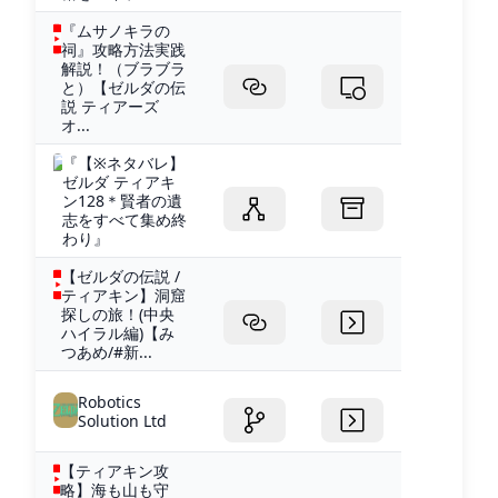
『ムサノキラの
祠』攻略方法実践
解説！（ブラブラ
と）【ゼルダの伝
説 ティアーズ
オ...
『【※ネタバレ】
ゼルダ ティアキ
ン128＊賢者の遺
志をすべて集め終
わり』
【ゼルダの伝説 /
ティアキン】洞窟
探しの旅！(中央
ハイラル編)【み
つあめ/#新...
Robotics
Solution Ltd
【ティアキン攻
略】海も山も守