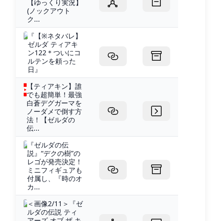
【ゆっくり実況】
(ノックアウト
ク...
『【※ネタバレ】
ゼルダ ティアキ
ン122＊ついにコ
ルテンを頼った
日』
【ティアキン】誰
でも超簡単！最強
白蒼デグガーマを
ノーダメで倒す方
法！【ゼルダの
伝...
『ゼルダの伝
説』“デクの樹”の
レゴが発売決定！
ミニフィギュアも
付属し、『時のオ
カ...
＜画像2/11＞『ゼ
ルダの伝説 ティ
アーズ オブ ザ キ