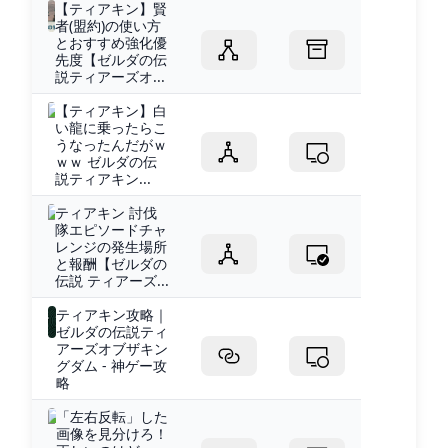
【ティアキン】賢
者(盟約)の使い方
とおすすめ強化優
先度【ゼルダの伝
説ティアーズオ...
【ティアキン】白
い龍に乗ったらこ
うなったんだがｗ
ｗｗ ゼルダの伝
説ティアキン...
ティアキン 討伐
隊エピソードチャ
レンジの発生場所
と報酬【ゼルダの
伝説 ティアーズ...
ティアキン攻略｜
ゼルダの伝説ティ
アーズオブザキン
グダム - 神ゲー攻
略
「左右反転」した
画像を見分けろ！