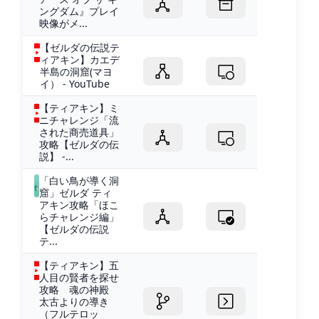
ングダム』プレイ
映像がメ...
【ゼルダの伝説テ
ィアキン】カエデ
半島の洞窟(マヨ
イ） - YouTube
【ティアキン】ミ
ニチャレンジ「流
された商売道具」
攻略【ゼルダの伝
説】 -...
「白い鳥が導く洞
窟」ゼルダ ティ
アキン攻略「ほこ
らチャレンジ編」
【ゼルダの伝説
テ...
【ティアキン】五
人目の賢者を探せ
攻略 魂の神殿
太古よりの導き
（フルテロッ