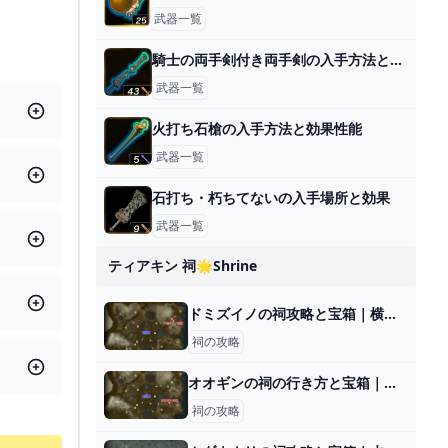
武器一覧
騎士の両手剣付き両手剣の入手方法と効果性能
武器一覧
火打ち石槍の入手方法と効果性能
武器一覧
石打ち・朽ちてないの入手場所と効果
武器一覧
ティアキン 祠🌟shrine
ドミズイノの祠攻略と宝箱｜横たわる通り道
祠の攻略
オオギンの祠の行き方と宝箱｜ラウルの祝福
祠の攻略