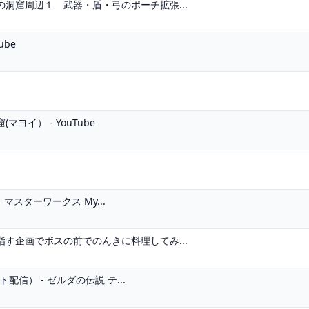
洞窟周辺１ 武器・盾・弓のポーチ拡張...
ube
イ） - YouTube
スターワークス My...
す企画でボスの前でのんきに料理してみ...
信） - ゼルダの伝説 テ...