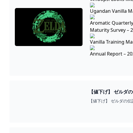
Ugandan Vanilla M
Aromatic Quarterly
Maturity Survey – 
Vanilla Training M
Annual Report – 20
【値下げ】 ゼルダの
HEALTHSPRINGH
【値下げ】 ゼルダの伝説 