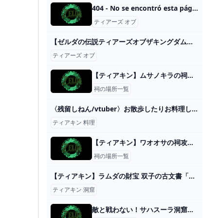
404 - No se encontró esta página.
ティアーズ オブ
【ゼルダの伝説ティアーズオブザキングダム・完全制覇への旅】#3#ゼルダの伝説#ティアーズオブザキングダム#ゲーム実況#オープンワールド - YouTube
ティアーズ オブ
【ティアキン】ムサノキラの祠攻略と宝箱｜ブラブラと【ゼルダの伝説ティアーズオブザキングダム】
祠の場所一覧
〈残留しねん/vtuber〉お散歩したりお料理したり〈ティアキン〉 - YouTube
ティアキン 料理
【ティアキン】ワオオサの祠攻略と宝箱｜テコのちから【ゼルダの伝説ティアーズオブザキングダム】
祠の場所一覧
【ティアキン】ラムダの財宝 双子の古文書「弟の印を兄で示せば」とは？チンクルの服の入手方法【ゼルダの伝説ティアーズオブザキングダム】
ティアキン 洞窟
敵と戦わない！サハスーラ洞窟攻略・サハスーラ平原鳥望台の解放【ゼルダの伝説 ティアーズオブザキングダム】 – ぶこもり