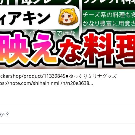
tickershop/product/11339845■ゆっくりミリナグッズ
://note.com/shihaininmil/n/n20e3638…
か？