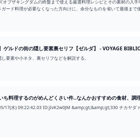
ーズオブザキングダムの終盤まで使える厳選料理レシピとその素材の入手
さガード料理が必要なくなった方向けに、余分なものを省いて最後まで
ぜひ参考に...
ルドの街の隠し要素裏セリフ【ゼルダ】 - VOYAGE BIBLIO
隠し要素や小ネタ、裏セリフなどを解説する。
るのがめんどくさい件..なんかおすすめの食材、調理法ない? ゼルダの伝説ティアーズオブザ
-コログ速報