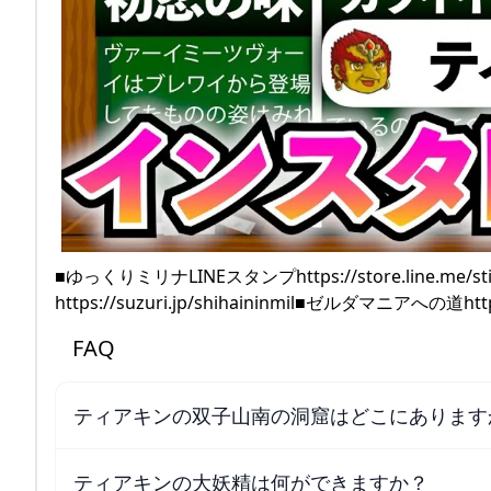
■ゆっくりミリナLINEスタンプhttps://store.line.me/s
https://suzuri.jp/shihaininmil■ゼルダマニアへの道https
FAQ
ティアキンの双子山南の洞窟はどこにあります
ティアキンの大妖精は何ができますか？