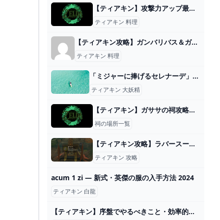
【ティアキン】攻撃力アップ最大値と方法まとめ
ティアキン 料理
【ティアキン攻略】ガンバリバス＆ガ二を大量に入手できる場所とレシピ【ゼルダの伝説】 » ありすたーたのヘブバン攻略ブログ
ティアキン 料理
「ミジャーに捧げるセレナーデ」大妖精解放 ゼルダ ティアキン攻略「エピソードチャレンジ編」【ゼルダの伝説ティアーズオブザキングダム攻略】 GameGamingGames
ティアキン 大妖精
【ティアキン】ガササの祠攻略と宝箱｜切断のタイミング【ゼルダの伝説ティアーズオブザキングダム】
祠の場所一覧
【ティアキン攻略】ラバースーツ（防具・服）の場所と取り方｜ラムダの財宝・草笛の丘の洞窟【ゼルダティアーズオブザキングダム】│KOUs gameplay guide
ティアキン 攻略
acum 1 zi — 新式・英傑の服の入手方法 2024
ティアキン 白龍
【ティアキン】序盤でやるべきこと・効率的な進め方【ゼルダの伝説ティアーズオブザキングダム】 ティアキン（ゼルダの伝説ティアーズオブザキングダム）攻略wiki - ゲーム乱舞