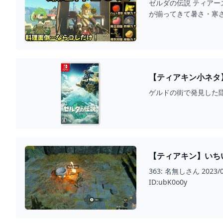
ゼルダの伝説 ティア
が揃ってきて暑さ・寒
分からず迷っている方は
【ティアキン小ネタ】ゲ
ゲルドの街で発見した
【ティアキン】いちいち料理す
ィアキン)攻略まとめ
363: 名無しさん 2023/05/17(水) 09:22:42.03 ID:jIvK2w0JM &amp;gt;&amp;gt;330 チカヤダァ～… 493: 名無しさん 2023/05/17(水) 09:57:35.29
ID:ubK0o0y