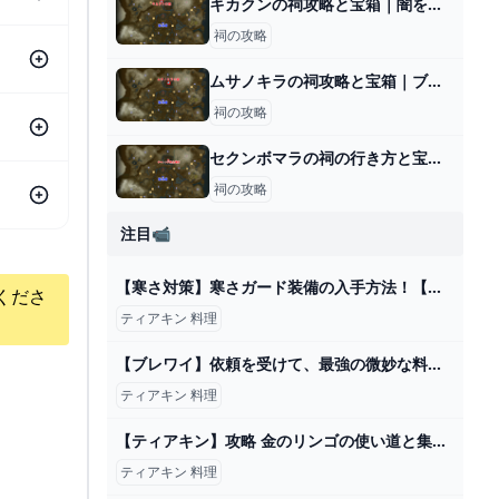
キカクンの祠攻略と宝箱｜闇を照らすもの
祠の攻略
ムサノキラの祠攻略と宝箱｜ブラブラと
祠の攻略
セクンボマラの祠の行き方と宝箱｜ラウルの祝福
祠の攻略
注目📹
【寒さ対策】寒さガード装備の入手方法！【ゼルダの伝説/ティアキン/TotK】 - YouTube
くださ
ティアキン 料理
【ブレワイ】依頼を受けて、最強の微妙な料理を作ってみた【ドリカラ】【ゼルダの伝説ブレスオブザワイルドBotWゼル伝字幕実況】 - YouTube
ティアキン 料理
【ティアキン】攻略 金のリンゴの使い道と集め方(裏技)と料理の秘密効果【ゼルダの伝説 ティアーズ オブ ザ キングダム】 - YouTube
ティアキン 料理