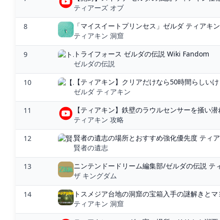
ティアーズ オブ
「マイスイートプリンセス」ゼルダ ティアキン
8
ティアキン 洞窟
トライフォース ゼルダの伝説 Wiki Fandom
9
ゼルダの伝説
【ティアキン】クリアだけなら50時間らしいけ
10
ゼルダ ティアキン
【ティアキン】鉄壁のラウルセンサーを掻い潜れ
11
ティアキン 攻略
賢者の遺志の場所とおすすめ強化優先度 ティ
12
賢者の遺志
ニンテンドードリーム編集部/ゼルダの伝説 ティア
13
ザ キングダム
トスメジア台地の洞窟の宝箱入手の謎解きとマヨ
14
ティアキン 洞窟