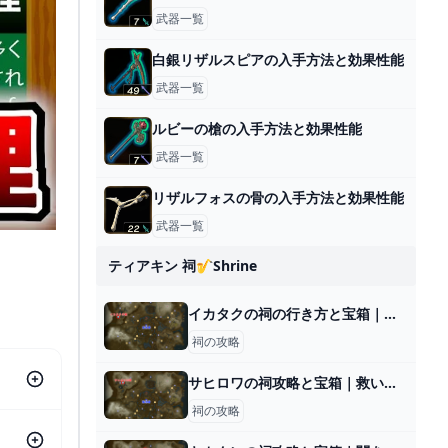
武器一覧
白銀リザルスピアの入手方法と効果性能
武器一覧
ルビーの槍の入手方法と効果性能
武器一覧
リザルフォスの骨の入手方法と効果性能
武器一覧
ティアキン 祠🎷shrine
イカタクの祠の行き方と宝箱｜ロケットがなくなったら？
祠の攻略
サヒロワの祠攻略と宝箱｜救いは天にあり
祠の攻略