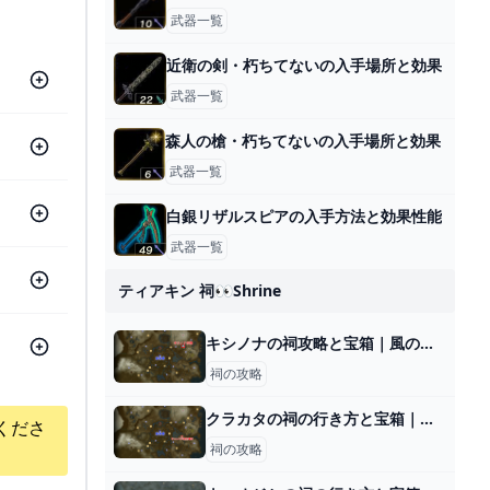
武器一覧
近衛の剣・朽ちてないの入手場所と効果
武器一覧
森人の槍・朽ちてないの入手場所と効果
武器一覧
白銀リザルスピアの入手方法と効果性能
武器一覧
ティアキン 祠👀shrine
キシノナの祠攻略と宝箱｜風のちから
祠の攻略
クラカタの祠の行き方と宝箱｜ラウルの祝福
くださ
祠の攻略