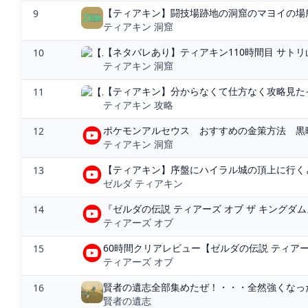
【ティアキン】闘技場跡地の洞窟のマヨイの場所
9
ティアキン 洞窟
【ネタバレあり】ティアキン110時間目 サト
10
ティアキン 洞窟
【ティアキン】分からなくて仕方なく攻略見たイ
11
ティアキン 攻略
ポケモンアルセウス おすすめの金策方法 黒曜
12
ティアキン 洞窟
【ティアキン】序盤にハイラル城の頂上に行くと”
13
ゼルダ ティアキン
『ゼルダの伝説 ティアーズ オブ ザ キングダム
14
ティアーズ オブ
60時間クリアレビュー【ゼルダの伝説 ティアー
15
ティアーズ オブ
賢者の遺志全部集めたぜ！・・・全然強くなった気
16
賢者の遺志