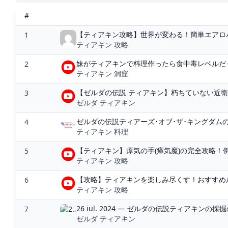
#
【ティアキン攻略】世界が変わる！簡単エアロバイ
1
ティアキン 攻略
妹がティアキンで料理作ったら食中毒レベルだった -
2
ティアキン 洞窟
【ゼルダの伝説 ティアキン】朽ちていない近衛の
3
ゼルダ ティアキン
ゼルダの伝説ティアーズ･オブ･ザ･キングダムの質
4
ティアキン 料理
【ティアキン】瘴気の手(瘴気魔)の完全攻略！倒
5
ティアキン 攻略
【攻略】ティアキンを楽しみ尽くす！おすすめル
6
ティアキン 攻略
26 iul. 2024 — ゼルダの伝説ティアキンの
7
ゼルダ ティアキン