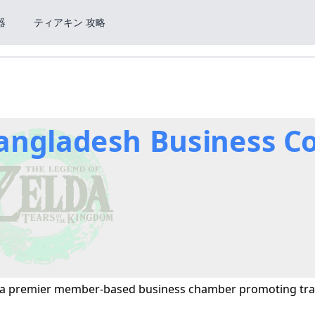
器
ティアキン 攻略
Bangladesh Business Co
is a premier member-based business chamber promoting tr