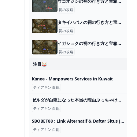
ウコオジシの祠の行き方と宝箱｜ラウルの祝福
祠の攻略
タキイハバノの祠の行き方と宝箱｜祠から出る方法
祠の攻略
イガシュクの祠の行き方と宝箱｜ラウルの祝福
祠の攻略
注目🥁
Kanee - Manpowers Services in Kuwait
ティアキン 白龍
ゼルダが白龍になった本当の理由ぶっちゃけこれやろ！！ - ゼルダの伝説まとめ速報｜ティアキン｜ブレワイ
ティアキン 白龍
SBOBET88 : Link Alternatif & Daftar Situs Judi Bola SBOBET EURO 2024
ティアキン 白龍