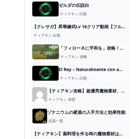
ゼルダの伝説白
ティアキン 白龍
【クレサガ】昇華練武Lv 16クリア動画【フルオート動画】 - YouTube
ティアキン 白龍
「フィローネに平和を」攻略！橋のかけ方は？【ティアキン】 とあるゲームブログの軌跡
ティアキン 攻略
El Rey – Naturalmente con amor
ティアキン 白龍
【ティアキン攻略】超優秀魔物素材、キースの目玉の簡単な集め方♪【ゼルダの伝説】 » ありすたーたのヘブバン攻略ブログ
ティアキン 洞窟
ゾナニウムの硬盾の入手方法と効果性能
武器一覧
【ティアキン】薬料理を作る時の魔物素材はこれだ！！【ゼルダの伝説 ティアーズ オブ ザ キングダム】 - YouTube