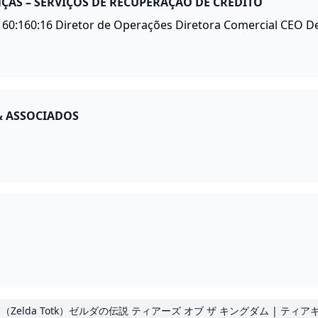
AS – SERVIÇOS DE RECUPERAÇÃO DE CRÉDITO
160:160:16 Diretor de Operações Diretora Comercial CEO D
& ASSOCIADOS
Zelda Totk）ゼルダの伝説 ティアーズ オブ ザ キングダム | ティ