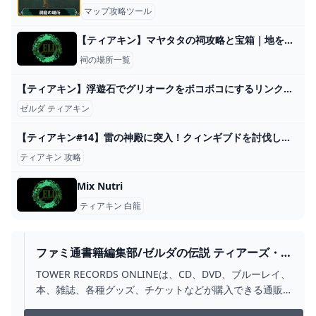
マップ攻略ツール
【ティアキン】マヤタタの祠攻略と宝箱｜地を滑るもの【ゼルダの伝説ティアーズオブザキングダム】
祠の場所一覧
【ティアキン】浮遊石でグリオークをボコボコにするリンク【ゼルダの伝説 ティアーズ オブ ザ キングダム】 - YouTube
ゼルダ ティアキン
【ティアキン#14】雷の神殿に突入！クィンギブドを討伐しゲルドの街を救う - YouTube
ティアキン 攻略
Mix Nutri
ティアキン 白龍
ファミ通書籍編集部/ゼルダの伝説 ティアーズ・オ
ブ・ザ・キングダム・パーフェクト
TOWER RECORDS ONLINEは、CD、DVD、ブルーレイ、
本、雑誌、各種グッズ、チケットなどが購入できる通販
サイトです。ポイントは店舗・ネット共通！CD、DVDの