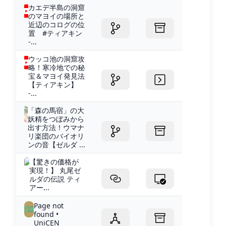
カエデ半島の洞窟
のマヨイの場所と
近辺のコログの位
置 #ティアキン
-...
ウッコ池の洞窟攻
略！寒冷地での秘
宝＆マヨイ発見法
【ティアキン】
-...
「森の馬宿」の大
妖精をつぼみから
出す方法！ウマナ
リ楽団のバイオリ
ンの音【ゼルダ ...
【驚きの価格が
実現！】 丸尾ゼ
ルダの伝説 ティ
アー...
Page not
found •
UniCEN