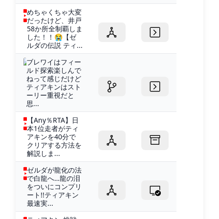
めちゃくちゃ大変
だったけど、井戸
58か所全制覇しま
した！！😭【ゼ
ルダの伝説 ティ...
ブレワイはフィー
ルド探索楽しんで
ねって感じだけど
ティアキンはスト
ーリー重視だと
思...
【Any％RTA】日
本1位走者がティ
アキンを40分で
クリアする方法を
解説しま...
ゼルダが龍化の法
で白龍へ…龍の泪
をついにコンプリ
ート!!ティアキン
最速実...