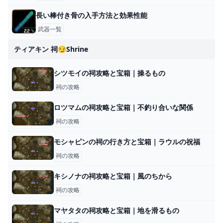
長い棒付き骨の入手方法と効果性能
武器一覧
ティアキン 祠😏shrine
シツモイの祠攻略と宝箱｜操るもの
祠の攻略
ロツマムの祠攻略と宝箱｜不釣り合いな関係
祠の攻略
モシャピンの祠の行き方と宝箱｜ラウルの祝福
祠の攻略
キシノナの祠攻略と宝箱｜風のちから
祠の攻略
マヤタタの祠攻略と宝箱｜地を滑るもの