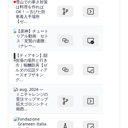
雪山での寒さ対策
は料理を作れば
OK！～古びた防
寒着入手場所
【ゼ...
【原神】チュート
リアル動画 セト
ス「至賢の遺贈」
（ナレー...
【ティアキン】闘
技場の場所と行き
方｜報酬防具【ゼ
ルダの伝説ティア
ーズオブザキン
グ...
5 aug. 2024 —
ミニチャレンジの
受注マップマップ
拡大ゴロンシティ
南西...
Fondazione
Grameen Italia.