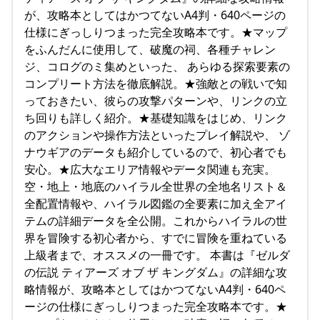
が、攻略本としてはかつてないA4判・640ページの
仕様にぎっしりつまった完全攻略本です。★マップ
をふんだんに使用して、破魔の祠、各種チャレン
ジ、コログのミ集めといった、 あらゆる探索要素の
コンプリート方法を徹底解説。★強敵との戦いで知
っておきたい、彼らの攻撃パターンや、リンクの立
ち回りも詳しく紹介。★基礎知識をはじめ、リンク
のアクションや操作方法といったプレイ解説や、 ゾ
ナウギアのデータも紹介しているので、初心者でも
安心。★広大なエリア情報やデータ関連も充実。
空・地上・地底のハイラル全世界の全地名リスト＆
全配置情報や、ハイラル図鑑の全要素に加え全アイ
テムの詳細データを全公開。これからハイラルの世
界を冒険する初心者から、すでに冒険を重ねている
上級者まで、オススメの一冊です。 本書は『ゼルダ
の伝説 ティアーズ オブ ザ キングダム』の詳細な攻
略情報が、攻略本としてはかつてないA4判・640ペ
ージの仕様にぎっしりつまった完全攻略本です。★