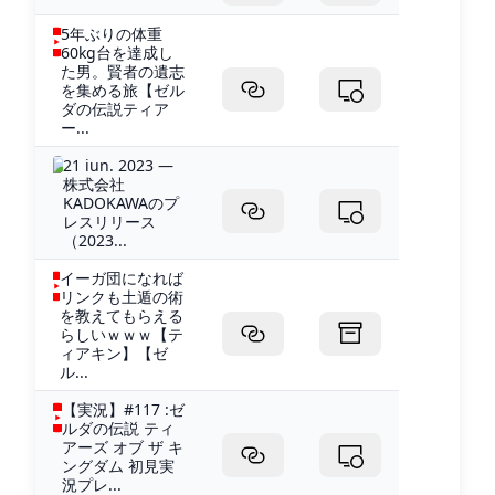
5年ぶりの体重
60kg台を達成し
た男。賢者の遺志
を集める旅【ゼル
ダの伝説ティア
ー...
21 iun. 2023 —
株式会社
KADOKAWAのプ
レスリリース
（2023...
イーガ団になれば
リンクも土遁の術
を教えてもらえる
らしいｗｗｗ【テ
ィアキン】【ゼ
ル...
【実況】#117 :ゼ
ルダの伝説 ティ
アーズ オブ ザ キ
ングダム 初見実
況プレ...