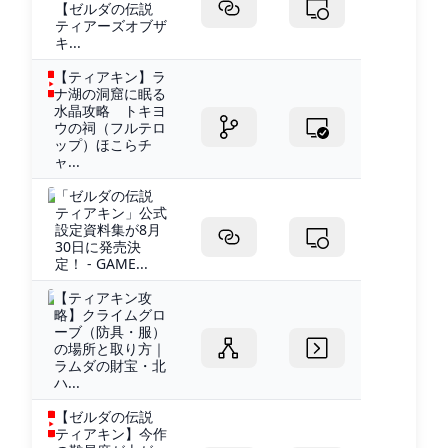
【ゼルダの伝説
ティアーズオブザ
キ...
【ティアキン】ラ
ナ湖の洞窟に眠る
水晶攻略 トキヨ
ウの祠（フルテロ
ップ）ほこらチ
ャ...
「ゼルダの伝説
ティアキン」公式
設定資料集が8月
30日に発売決
定！ - GAME...
【ティアキン攻
略】クライムグロ
ーブ（防具・服）
の場所と取り方｜
ラムダの財宝・北
ハ...
【ゼルダの伝説
ティアキン】今作