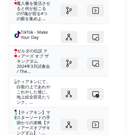
魔人像を復活させ
ると何が起こる
の!?魂が宿る4つ
の眼を集めよ...
TikTok - Make
Your Day
ゼルダの伝説 テ
ィアーズ オブ ザ
キングダム
2024年3月試奏会
/ The...
ティアキンにて、
白龍の上であれや
これやした後に、
地上絵全部見たリ
ンク。...
【ティアキン】マ
スターソードの手
掛かりの攻略【テ
ィアーズオブザキ
ングダム】 - ...