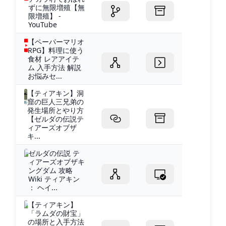
ずに無限増殖【無
限増殖】 -
YouTube
【ペーパーマリオ
RPG】料理に使う
食材 レアアイテ
ム 入手方法 解説
お悩みセ...
【ティアキン】洞
窟の巨人三兄弟の
発生場所とやり方
【ゼルダの伝説テ
ィアーズオブザ
キ...
ゼルダの伝説 テ
ィアーズオブザキ
ングダム 攻略
Wiki ティアキン
： ヘイ...
【ティアキン】
「ラムダの財宝」
の場所と入手方法