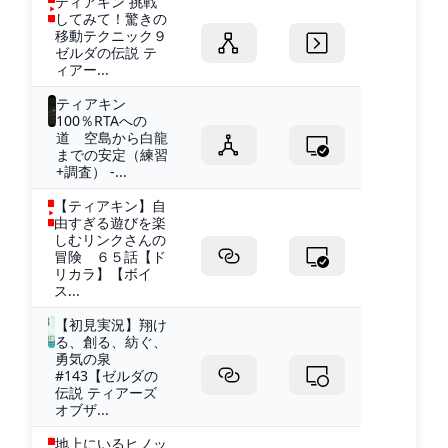
ティアキン 挑戦
してみて！驚きの
移動テクニック９
ゼルダの伝説 テ
ィアー...
ティアキン
100％RTAへの
道 空島から白龍
までの安定（練習
+調査） -...
【ティアキン】自
由すぎる遊びを楽
しむリンクさんの
冒険 ６５話【ド
リカラ】【ボイ
ス...
【初見実況】翔け
る、創る、紡ぐ、
勇気の泉
#143【ゼルダの
伝説 ティアーズ
オブザ...
地上にいるヒノッ