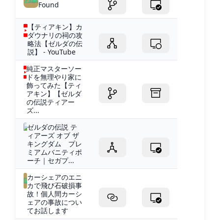
Found
【ティアキン】カ
ダウナリの祠の攻
略法【ゼルダの伝
説】 - YouTube
純正マスターソー
ドを無理やり家に
飾ってみた【ティ
アキン】【ゼルダ
の伝説ティアー
ズ...
ゼルダの伝説 テ
ィアーズ オブ ザ
キングダム プレ
ミアムバニティポ
ーチ｜セガプ...
カーシェアのエニ
カで飛び石破損事
故！個人間カーシ
ェアの事故につい
てお話します