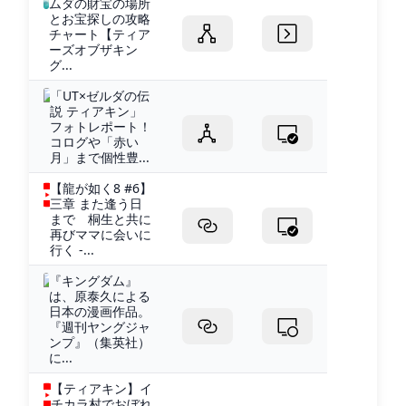
ムダの財宝の場所
とお宝探しの攻略
チャート【ティア
ーズオブザキン
グ...
「UT×ゼルダの伝
説 ティアキン」
フォトレポート！
コログや「赤い
月」まで個性豊...
【龍が如く8 #6】
三章 また逢う日
まで 桐生と共に
再びママに会いに
行く -...
『キングダム』
は、原泰久による
日本の漫画作品。
『週刊ヤングジャ
ンプ』（集英社）
に...
【ティアキン】イ
チカラ村でおぼれ