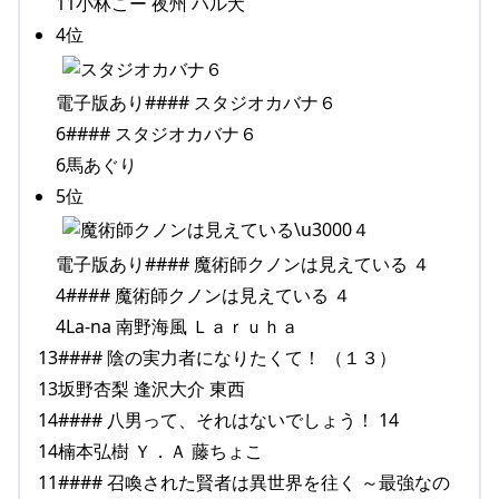
11小林こー 夜州 ハル犬
4位
電子版あり#### スタジオカバナ６
6#### スタジオカバナ６
6馬あぐり
5位
電子版あり#### 魔術師クノンは見えている ４
4#### 魔術師クノンは見えている ４
4La-na 南野海風 Ｌａｒｕｈａ
13#### 陰の実力者になりたくて！ （１３）
13坂野杏梨 逢沢大介 東西
14#### 八男って、それはないでしょう！ 14
14楠本弘樹 Ｙ．Ａ 藤ちょこ
11#### 召喚された賢者は異世界を往く ～最強なの