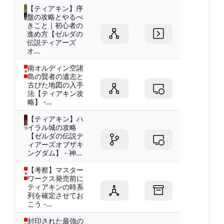
【ティアキン】序
盤の攻略とやるべ
きこと｜初心者の
進め方【ゼルダの
伝説ティアーズ
オ...
南オルディン空諸
島の賢者の遺志と
古びた地図の入手
法【ティアキン攻
略】 -...
【ティアキン】ハ
イラル城の攻略
【ゼルダの伝説テ
ィアーズオブザキ
ングダム】 - 神...
【考察】マスター
ワークス発売前に
ティアキンの時系
列を確定させてお
こう -...
封印された最強の