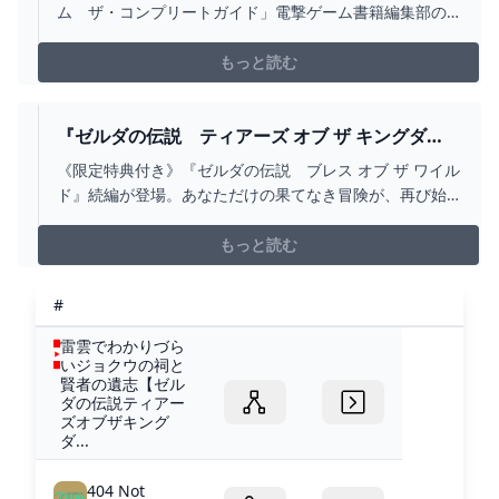
集部 [ゲーム攻略本] - KADOKAWA
ム ザ・コンプリートガイド」電撃ゲーム書籍編集部の
あらすじ、最新情報をKADOKAWA公式サイトより。どデ
カ＆ぶ厚！ 全探索要素徹底解説！ 電撃の『ティアキン』
もっと読む
完全攻略本！
『ゼルダの伝説 ティアーズ オブ ザ キングダ
ム』好評販売中 ゲーム
《限定特典付き》『ゼルダの伝説 ブレス オブ ザ ワイル
ド』続編が登場。あなただけの果てなき冒険が、再び始
まります。【限定特典 ステンレストレー2種セット付き】
もっと読む
#
雷雲でわかりづら
いジョクウの祠と
賢者の遺志【ゼル
ダの伝説ティアー
ズオブザキング
ダ...
404 Not