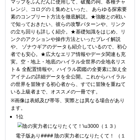
マップをふんだんに使用して、破魔の祠、各種チャ
レンジ、コログのミ集めといった、 あらゆる探索要
素のコンプリート方法を徹底解説。★強敵との戦い
で知っておきたい、彼らの攻撃パターンや、リンク
の立ち回りも詳しく紹介。★基礎知識をはじめ、リ
ンクのアクションや操作方法といったプレイ解説
や、 ゾナウギアのデータも紹介しているので、初心
者でも安心。★広大なエリア情報やデータ関連も充
実。空・地上・地底のハイラル全世界の全地名リス
ト＆ 全配置情報や、ハイラル図鑑の全要素に加え全
アイテムの詳細データを全公開。これからハイラル
の世界を冒険する初心者から、すでに冒険を重ねて
いる上級者まで、オススメの一冊です。
※画像は表紙及び帯等、実際とは異なる場合があり
ます。
1位
電子版あり#### 陰の実力者になりたくて！ （１