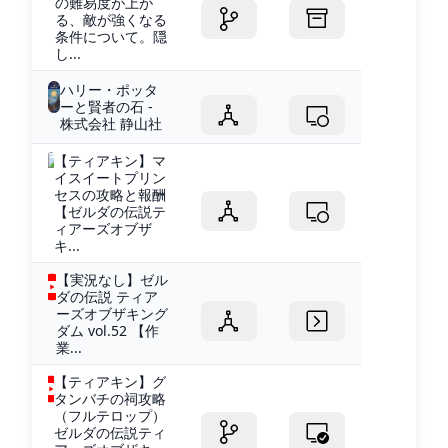
の難易度が上が
る、敵が強くなる
条件について。隠
し...
ハリー・ポッタ
ーと賢者の石 -
株式会社 静山社
【ティアキン】マ
イスイートプリン
セスの攻略と報酬
【ゼルダの伝説テ
ィアーズオブザ
キ...
【実況なし】ゼル
ダの伝説 ティア
ーズオブザキング
ダム vol.52 【作
業...
【ティアキン】グ
タンバチの祠攻略
（フルテロップ）
ゼルダの伝説ティ