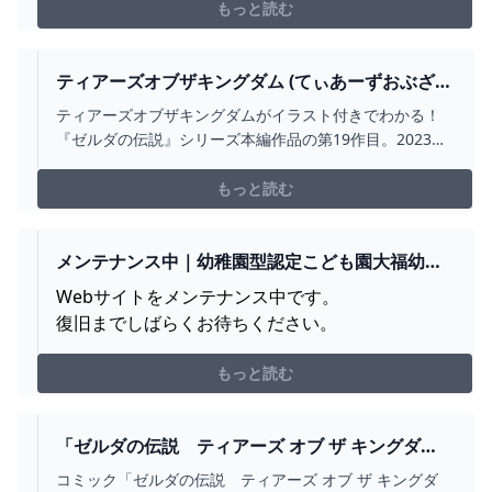
通販ならタワーレコードオンラインショップ。
もっと読む
ティアーズオブザキングダム (てぃあーずおぶざき
んぐだむ)とは【ピクシブ百科事典】
ティアーズオブザキングダムがイラスト付きでわかる！
『ゼルダの伝説』シリーズ本編作品の第19作目。2023年
5月12日発売。正式名称は『ゼルダの伝説 ティアーズ オ
ブ ザ キングダム』。 翔ける、創る、紡ぐ。 果てなき冒
もっと読む
険は、大空へ広がる。 概要 2023年5月12日にニンテンド
ースイッチで発売されたゼルダの伝説シリーズの最新
作。ファンからの略称は「ティアキン」「TotK」。 前作
メンテナンス中｜幼稚園型認定こども園大福幼稚
の『ゼルダの伝説 ブレスオブザワイルド>ブレスオブザワ
園
Webサイトをメンテナンス中です。
イルド』の直接的な続編。過去にも同じリンクが主人公
復旧までしばらくお待ちください。
となる作品はあった
もっと読む
「ゼルダの伝説 ティアーズ オブ ザ キングダ
ム ザ・コンプリートガイド」電撃ゲーム書籍編
コミック「ゼルダの伝説 ティアーズ オブ ザ キングダ