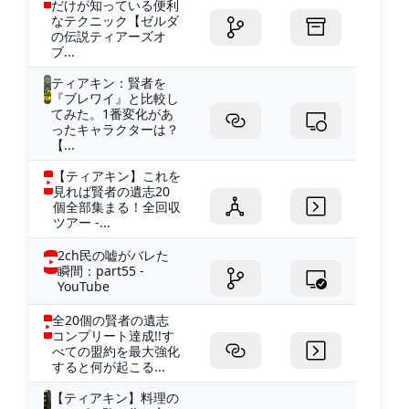
だけが知っている便利
なテクニック【ゼルダ
の伝説ティアーズオ
ブ...
ティアキン：賢者を
『ブレワイ』と比較し
てみた。1番変化があ
ったキャラクターは？
【...
【ティアキン】これを
見れば賢者の遺志20
個全部集まる！全回収
ツアー -...
2ch民の嘘がバレた
瞬間：part55 -
YouTube
全20個の賢者の遺志
コンプリート達成!!す
べての盟約を最大強化
すると何が起こる...
【ティアキン】料理の