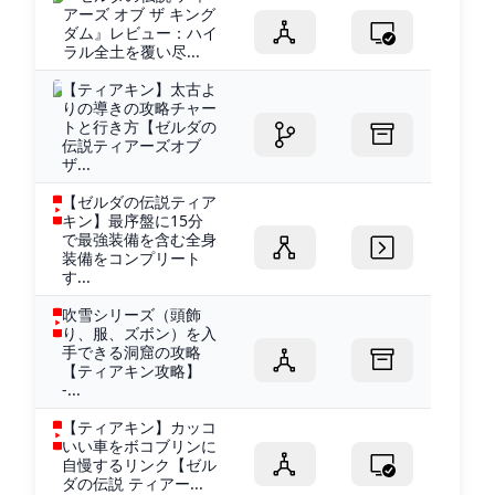
アーズ オブ ザ キング
ダム』レビュー：ハイ
ラル全土を覆い尽...
【ティアキン】太古よ
りの導きの攻略チャー
トと行き方【ゼルダの
伝説ティアーズオブ
ザ...
【ゼルダの伝説ティア
キン】最序盤に15分
で最強装備を含む全身
装備をコンプリート
す...
吹雪シリーズ（頭飾
り、服、ズボン）を入
手できる洞窟の攻略
【ティアキン攻略】
-...
【ティアキン】カッコ
いい車をボコブリンに
自慢するリンク【ゼル
ダの伝説 ティアー...