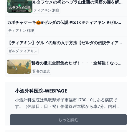
ルタフウメの祠とへブラ山北西の洞窟の謎を解明！ティアキン攻略 とあるゲームブログの軌跡
ティアキン 洞窟
カボチャケーキ🎃#ゼルダの伝説 #totk #ティアキン #ゼルダの伝説ティアーズオブザキングダム #zelda #料理 #実写 #shorts - YouTube
ティアキン 料理
【ティアキン】ゲルドの盾の入手方法【ゼルダの伝説ティアーズオブザキングダム】 - YouTube
ゼルダ ティアキン
賢者の遺志全部集めたぜ！・・・全然強くなった気がしねぇｗｗｗ - ゼルダの伝説まとめ速報｜ティアキン｜ブレワイ
賢者の遺志
小酒外科医院-WEBPAGE
小酒外科医院は鳥取県米子市福市1730-10にある病院で
す。（休診日：日・祝）伯備線岸本駅から車7分。内科、
外科、胃腸内科、整形外科を標榜しています。
もっと読む