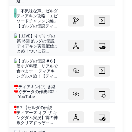
避...
「不気味な声」ゼルダ
ティアキン攻略「エピ
ソードチャレンジ編」
【ゼルダの伝説ティ...
【.LIVE】すずすずの
第16回ゼルダの伝説
ティアキン実況配信ま
とめ！ついに四...
【ゼルダの伝説 #６】
硬すぎ料理、リアルで
食べます！ ティアキ
ングルメ旅！【ティ...
ティアキンに引き継
ぐデータの作成#02 -
YouTube
#７【ゼルダの伝説
ティアーズ オブ ザ キ
ングダム実況】雷の神
殿クリアすっぞ～...