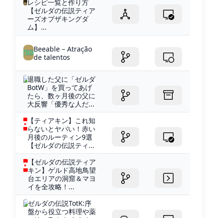
レシピ一覧と作り方
【ゼルダの伝説ティア
ーズオブザキングダ
ム】...
Beeable – Atração
de talentos
退職した父に「ゼルダ
BotW」を買ってあげ
たら、数ヶ月後の父に
大反響「優秀な人だ...
【ティアキン】これ知
らないとヤバい！赤い
月後のルーティン9選
【ゼルダの伝説ティ...
【ゼルダの伝説ティア
キン】ゲルド高地鳥望
台エリアの洞窟＆マヨ
イを全攻略！...
ゼルダの伝説TotK:序
盤から役立つ料理や薬