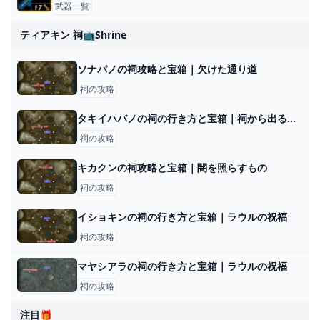
武器一覧
ティアキン 祠📺shrine
ソナパノの祠攻略と宝箱｜欠けた通り道
祠の攻略
タキイハバノの祠の行き方と宝箱｜祠から出る方法
祠の攻略
キカクンの祠攻略と宝箱｜闇を照らすもの
祠の攻略
イショキンの祠の行き方と宝箱｜ラウルの祝福
祠の攻略
マヤシアラの祠の行き方と宝箱｜ラウルの祝福
祠の攻略
注目🎁