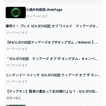
小酒外科医院-WebPage
ティアーズ オブ
爆売り！ ブレス ゼルダの伝説 オブ ワイルド ティアーズオブキングダム セット ザ Nintendo Switch - healthspringhmo.com
ティアーズ オブ
【#ゼルダの伝説ティアーズオブザキングダム ／#shorts 】頭上に注意？！【#輝空カエデ ／#vtuber 】 - YouTube
ティアーズ オブ
「ゼルダの伝説 ティアーズ オブ ザ キングダム」キャンペーン｜ローソン研究所
ティアーズ オブ
ニンテンドー スイッチ ゼルダの伝説 ティアーズ オブ ザ キングダムTears of the Kingdom ゲーム ソフト Nintendo Switch :YK1468-A2308:ベストワン - 通販 - Yahoo!ショッピング
ティアーズ オブ
【ティアキン】賢者の遺志って全20個だよな？ : ゼルダの伝説 ティアーズ オブ ザ キングダム攻略まとめ速報
賢者の遺志