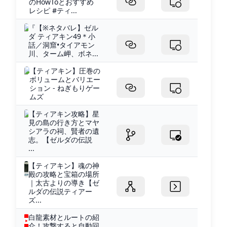
のHowToとおすすめ
レシピ #ティ...
『【※ネタバレ】ゼル
ダ ティアキン49＊小
話／洞窟•タイアモン
川、ターム岬、ボネ...
【ティアキン】圧巻の
ボリュームとバリエー
ション - ねぎもりゲー
ムズ
【ティアキン攻略】星
見の島の行き方とマヤ
シアラの祠、賢者の遺
志。【ゼルダの伝説
...
【ティアキン】魂の神
殿の攻略と宝箱の場所
｜太古よりの導き【ゼ
ルダの伝説ティアー
ズ...
白龍素材とルートの紹
介！攻撃すると自動回