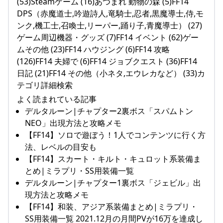
(53)Steamゲーム (16)あつまれ 動物の森 (5)FF14
DPS（赤魔道士,吟遊詩人,竜騎士,忍者,黒魔導士,侍,モ
ンク,機工士,召喚士,リーパー,踊り子,青魔導士） (27)
ゲーム周辺機器・グッズ (7)FF14 イベント (62)ゲー
ムその他 (23)FF14 ハウジング (6)FF14 攻略
(126)FF14 夫婦で (6)FF14 ジョブクエスト (36)FF14
日記 (21)FF14 その他（小ネタ,エウレカなど） (33)カ
テゴリ詳細検索
よく読まれている記事
デルタルーン|チャプター2裏ボス「スパムトン
NEO」出現方法と攻略メモ
【FF14】ソロで遊ぼう！1人でコンテンツに行く方
法、レベルの目安も
【FF14】スカート・キルト・キュロット系装備ま
とめ|ミラプリ・SS用装備一覧
デルタルーン|チャプター1裏ボス「ジェビル」出
現方法と攻略メモ
【FF14】和装、アジア系装備まとめ|ミラプリ・
SS用装備一覧 2021.12月の月間PVが16万を達成し