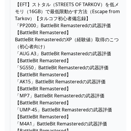
【EFT】ストタル（STREETS OF TARKOV）を低メ
モリ（16GB）で最低限動かす方法（Escape from
Tarkov）【タルコフ初心者備忘録】
「PP2000」BattleBit Remasteredの武器評価
【BattleBit Remastered】
BattleBit RemasteredのXP（経験値）取得のこつ
（初心者向け）
「AUG A3」BattleBit Remasteredの武器評価
【BattleBit Remastered】
「SG550」BattleBit Remasteredの武器評価
【BattleBit Remastered】
「AK15」BattleBit Remasteredの武器評価
【BattleBit Remastered】
「MP7」BattleBit Remasteredの武器評価
【BattleBit Remastered】
「UMP-45」BattleBit Remasteredの武器評価
【BattleBit Remastered】
「M4A1」BattleBit Remasteredの武器評価
【BattleBit Remastered】