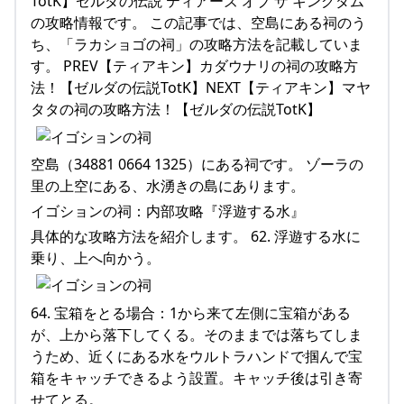
TotK】ゼルダの伝説 ティアーズ オブ ザ キングダム
の攻略情報です。 この記事では、空島にある祠のう
ち、「ラカショゴの祠」の攻略方法を記載していま
す。 PREV【ティアキン】カダウナリの祠の攻略方
法！【ゼルダの伝説TotK】NEXT【ティアキン】マヤ
タタの祠の攻略方法！【ゼルダの伝説TotK】
空島（34881 0664 1325）にある祠です。 ゾーラの
里の上空にある、水湧きの島にあります。
イゴションの祠：内部攻略『浮遊する水』
具体的な攻略方法を紹介します。 62. 浮遊する水に
乗り、上へ向かう。
64. 宝箱をとる場合：1から来て左側に宝箱がある
が、上から落下してくる。そのままでは落ちてしま
うため、近くにある水をウルトラハンドで掴んで宝
箱をキャッチできるよう設置。キャッチ後は引き寄
せてとる。