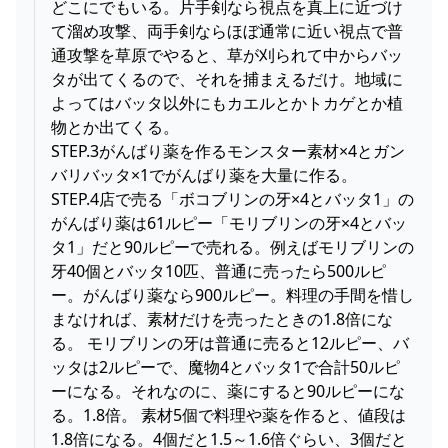
どこにでもいる。片手剣なら視点を真上に近づけ
て溜め攻撃、両手剣ならほぼ通常に近い視点で普
通攻撃を草原でやると、草が刈られて中からバッ
タが出てくるので、それを捕まえるだけ。地域に
よってはバッタ以外にもカエルとかトカゲとか植
物とか出てくる。
STEP.3がんばり薬を作るモンスター素材×4とガン
バリバッタ×1でがんばり薬を大量に作る。
STEP.4店で売る「ボコブリンの牙×4とバッタ1」の
がんばり薬は61ルピー「モリブリンの牙×4とバッ
タ1」だと90ルピーで売れる。例えばモリブリンの
牙40個とバッタ10匹、普通に売ったら500ルピ
ー。がんばり薬なら900ルピー。料理の手間を惜し
まなければ、素材だけを売ったときの1.8倍にな
る。 モリブリンの牙は普通に売ると12ルピー、バ
ッタは2ルピーで、魔物4とバッタ1で合計50ルピ
ーになる。それなのに、薬にすると90ルピーにな
る。1.8倍。 素材5個で料理や薬を作ると、値段は
1.8倍になる。4個だと1.5～1.6倍ぐらい、3個だと