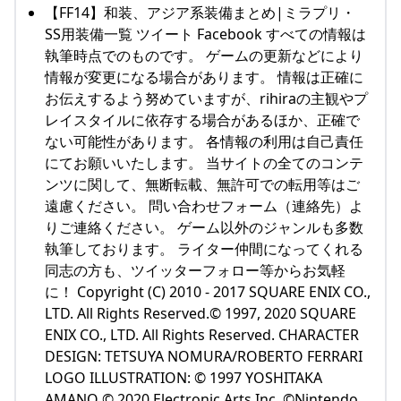
【FF14】和装、アジア系装備まとめ|ミラプリ・
SS用装備一覧 ツイート Facebook すべての情報は
執筆時点でのものです。 ゲームの更新などにより
情報が変更になる場合があります。 情報は正確に
お伝えするよう努めていますが、rihiraの主観やプ
レイスタイルに依存する場合があるほか、正確で
ない可能性があります。 各情報の利用は自己責任
にてお願いいたします。 当サイトの全てのコンテ
ンツに関して、無断転載、無許可での転用等はご
遠慮ください。 問い合わせフォーム（連絡先）よ
りご連絡ください。 ゲーム以外のジャンルも多数
執筆しております。 ライター仲間になってくれる
同志の方も、ツイッターフォロー等からお気軽
に！ Copyright (C) 2010 - 2017 SQUARE ENIX CO.,
LTD. All Rights Reserved.© 1997, 2020 SQUARE
ENIX CO., LTD. All Rights Reserved. CHARACTER
DESIGN: TETSUYA NOMURA/ROBERTO FERRARI
LOGO ILLUSTRATION: © 1997 YOSHITAKA
AMANO © 2020 Electronic Arts Inc. ©Nintendo