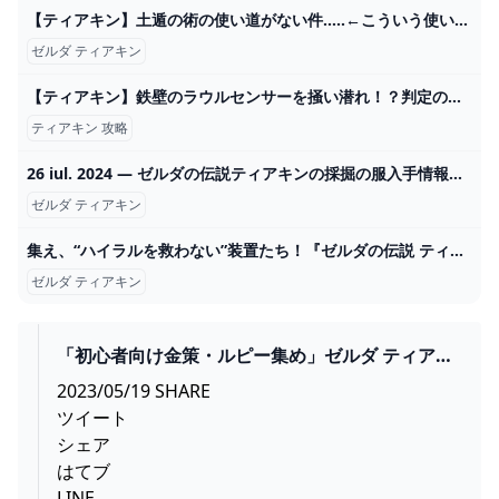
【ティアキン】土遁の術の使い道がない件…..←こういう使い方があるぞ!【ティアーズオブザキングダム】 ゼルダの伝説ティアーズオブザキングダム(ティアキン)攻略まとめ-コログ速報
ゼルダ ティアキン
【ティアキン】鉄壁のラウルセンサーを掻い潜れ！？判定の抜け道を探し出せ！！【祠攻略】＃Shorts - YouTube
ティアキン 攻略
26 iul. 2024 — ゼルダの伝説ティアキンの採掘の服入手情報です。採掘の服の入手場所、採掘の服の性能、場所を示す古びた地図の入手場所を紹介しています。acum 2024
ゼルダ ティアキン
集え、“ハイラルを救わない”装置たち！『ゼルダの伝説 ティアキン』虚無ビルドコンテスト投稿募集―無駄武器ビルドや意味不明なマシンを見せつけろ Game*Spark - 国内・海外ゲーム情報サイト
ゼルダ ティアキン
「初心者向け金策・ルピー集め」ゼルダ ティアキ
ン攻略【ゼルダの伝説ティアーズオブザキングダ
2023/05/19 SHARE
ム攻略】 GAMEGAMINGGAMES
ツイート
シェア
はてブ
LINE