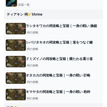
武器一覧
ティアキン 祠🎷shrine
ラシタキワカの祠攻略と宝箱｜一身の戦い 操縦
祠の攻略
シバジタキオの祠攻略と宝箱｜道をつなぐ鍵
祠の攻略
ドミズイノの祠攻略と宝箱｜横たわる通り道
祠の攻略
オタカカの祠攻略と宝箱｜一身の戦い 計略
祠の攻略
キマヤタの祠攻略と宝箱｜一身の戦い 粉砕
祠の攻略