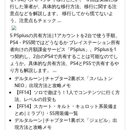
行した筆者が、具体的な移行方法、移行に関する注
意点などを解説します。 移行してから慌てないよ
う、注意点もチェック …
5 PSplusの共有方法|1アカウントを2台で使う手順、
PS4・PS5間ではどうなるか プレイステーション所有
者向けの月額課金サービス「PSplus」。PSplusを1
つ契約し、2台のPS4で共有することは可能なのでし
ょうか。具体的な共有方法、PS4とPS5で共有するや
り方も解説します。 …
デルタルーン|チャプター2裏ボス「スパムトン
NEO」出現方法と攻略メモ
【FF14】ソロで遊ぼう！1人でコンテンツに行く方
法、レベルの目安も
【FF14】スカート・キルト・キュロット系装備ま
とめ|ミラプリ・SS用装備一覧
デルタルーン|チャプター1裏ボス「ジェビル」出
現方法と攻略メモ