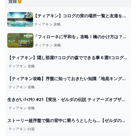
注目😉
【ティアキン】コログの実の場所一覧と友達を助けるコツ【ティアーズオブザキングダム】 ワイトのゲーム案内所
ティアキン 攻略
「フィローネに平和を」攻略！橋のかけ方は？【ティアキン】 とあるゲームブログの軌跡
ティアキン 攻略
【ティアキン】隠し部屋!?コログの森でできる事６選!!コログの森への行き方も解説!!【ティアーズオブザキングダム】 - YouTube
ティアキン 攻略
【ティアキン攻略】序盤に知っておきたい知識「地底キンググリオーク」編 コンラン花を知ってゼロ距離でも攻撃されない安定討伐方法を紹介します【ティアーズオブザキングダム】 - YouTube
ティアキン 攻略
生きがいﾃｨｱｷﾝ #21【実況・ゼルダの伝説 ティアーズオブザキングダム】 - YouTube
ティアキン 攻略
ストーリー超序盤で龍の背中に乗ろうとしたら...【ゼルダの伝説 ティアーズ オブ ザ キングダム】#shorts - YouTube
ティアキン 白龍