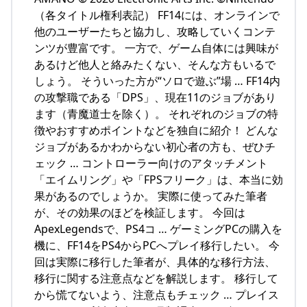
（各タイトル権利表記） FF14には、オンラインで
他のユーザーたちと協力し、攻略していくコンテ
ンツが豊富です。 一方で、ゲーム自体には興味が
あるけど他人と絡みたくない、そんな方もいるで
しょう。 そういった方が“ソロで遊ぶ”場 … FF14内
の攻撃職である「DPS」、現在11のジョブがあり
ます（青魔道士を除く）。 それぞれのジョブの特
徴やおすすめポイントなどを独自に紹介！ どんな
ジョブがあるかわからない初心者の方も、ぜひチ
ェック … コントローラー向けのアタッチメント
「エイムリング」や「FPSフリーク」は、本当に効
果があるのでしょうか。 実際に使ってみた筆者
が、その効果のほどを検証します。 今回は
ApexLegendsで、PS4コ … ゲーミングPCの購入を
機に、FF14をPS4からPCへプレイ移行したい。 今
回は実際に移行した筆者が、具体的な移行方法、
移行に関する注意点などを解説します。 移行して
から慌てないよう、注意点もチェック … プレイス