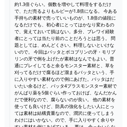
約1.3倍ぐらい。個数を増やして料理をするだけ
で、ただ売るよりもルピーが1.8倍になる。 今ある
手持ちの素材で売っていいものが、1.8倍の値段に
なるだけでも、初心者にとってはかなり変わるの
で、覚えておいて損はない。多分、ブレワイ経験
者にとっては当たり前のことだろうとは思う。 問
題としては、めんどくさい。料理しないといけな
いので。 今回はバッタとボコブリンの牙・モリブ
リンの牙で例を上げたが素材はなんでもよい。普
通にプレイしてると余るモンスター素材と、草を
刈ってるだけで腐るほど溜まるバッタという、手
に入りやすい素材なので例にあげた。バッタはだ
いたい余るけど、バッタ4プラスモンスター素材で
がんばり薬を5個ぐらい作っておけば、なんだかん
だで便利なので、腐らないのが良い。 他の素材を
使っても良いけど、防具の強化をしたい人にとっ
ては素材は結構貴重なので、潤沢に使ってしまう
わけにはいかない。ので、手に入りやすく余りや
すい素材を例にあげている。 要は、余ったいらな