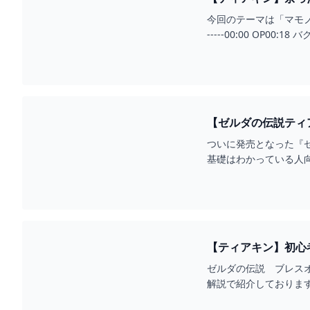
【ゆっくり解説】 - Y
今回のテーマは「マモノの面
-----00:00 OP00:
【ゼルダの伝説ティアキ
報のファミ通.COM
ついに発売となった『ゼ
基礎はわかっている人
【ティアキン】初心者
ゼルダの伝説 ブレス
解説で紹介しております。▼チャ