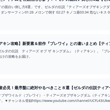
OUTUBE
白い倒し方8選」です。ゼルダの伝説『ティアーズオブザキングダム』の攻略動画をあげて
18 バクダンサーフィン01:26 メロンで倒す 02:27 キノコ盾03:34 危ないキス 04:
ン攻略】新要素＆前作『ブレワイ』との違いまとめ【ティアーズ オブ ザ キ
ルダの伝説 ティアーズ オブ ザ キングダム』（ティアキン）。『ブ
向けの攻略をお届け。
必見！最序盤に絶対やるべきこと８選【ゼルダの伝説ティアーズオ
オブザワイルド（ブレワイ）・ティアーズオブザキングダム（ティアキ
ンネル登録https://www.youtube.com/channel/UCFL43iUk