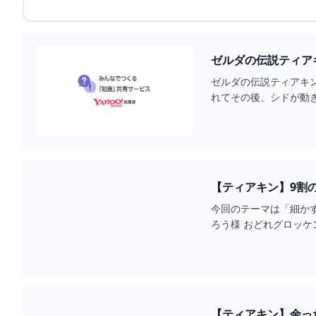
ゼルダの伝説ティアキ
ゼルダの伝説ティアキ
れてその後、シドが動き
【ティアキン】9割
用】 - YOUTUBE
今回のテーマは「細か
【ティアキン】余っ