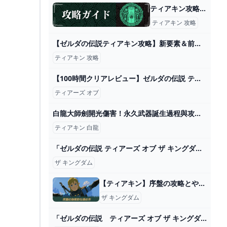
ティアキン攻略｜ゼルダの伝説ティアーズオブザキングダム - 神ゲー攻略
ティアキン 攻略
【ゼルダの伝説ティアキン攻略】新要素＆前作『ブレワイ』との違いまとめ【ティアーズ オブ ザ キングダム】 ゲーム・エンタメ最新情報のファミ通.com
ティアキン 攻略
【100時間クリアレビュー】ゼルダの伝説 ティアーズオブザキングダム - YouTube
ティアーズ オブ
白龍大師劍開光傷害！永久武器誕生過程與攻打各人馬 - YouTube
ティアキン 白龍
「ゼルダの伝説 ティアーズ オブ ザ キングダム」がギネス世界記録「最も早く売れた任天堂ゲーム」を達成！ - GAME Watch
ザ キングダム
【ティアキン】序盤の攻略とやるべきこと｜初心者の進め方【ゼルダの伝説ティアーズオブザキングダム】｜ゲームエイト
ザ キングダム
「ゼルダの伝説 ティアーズ オブ ザ キングダム ザ・コンプリートガイド」電撃ゲーム書籍編集部 [ゲーム攻略本] - KADOKAWA