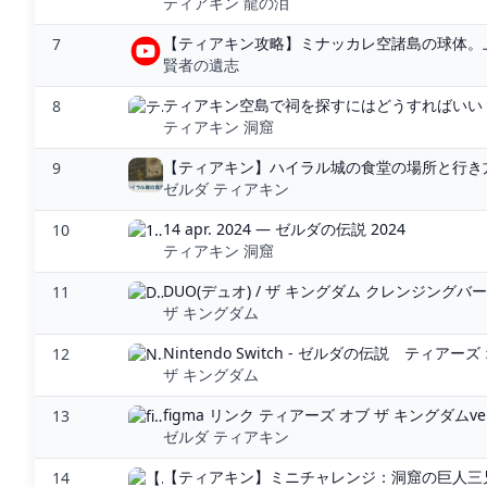
ティアキン 龍の泪
【ティアキン攻略】ミナッカレ空諸島の球体。上
7
賢者の遺志
ティアキン空島で祠を探すにはどうすればいい？
8
ティアキン 洞窟
【ティアキン】ハイラル城の食堂の場所と行き方
9
ゼルダ ティアキン
14 apr. 2024 — ゼルダの伝説 2024
10
ティアキン 洞窟
DUO(デュオ) / ザ キングダム クレンジングバ
11
ザ キングダム
Nintendo Switch - ゼルダの伝説 ティアーズ
12
ザ キングダム
figma リンク ティアーズ オブ ザ キングダムver. 
13
ゼルダ ティアキン
【ティアキン】ミニチャレンジ：洞窟の巨人三兄
14