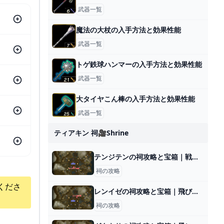
武器一覧
魔法の大杖の入手方法と効果性能
武器一覧
トゲ鉄球ハンマーの入手方法と効果性能
武器一覧
大タイヤこん棒の入手方法と効果性能
武器一覧
ティアキン 祠🎥shrine
テンジテンの祠攻略と宝箱｜戦いの教え 投げの極意
祠の攻略
くださ
レンイゼの祠攻略と宝箱｜飛び立つかたち
祠の攻略