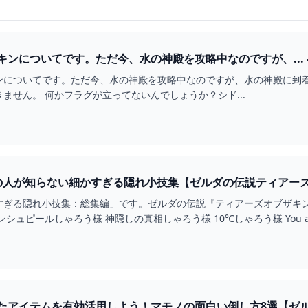
ンについてです。ただ今、水の神殿を攻略中なのですが、... - 
ンについてです。ただ今、水の神殿を攻略中なのですが、水の神殿に到
ません。 何かフラグが立ってないんでしょうか？シド...
の人が知らない細かすぎる隠れ小技集【ゼルダの伝説ティアー
すぎる隠れ小技集：総集編」です。ゼルダの伝説『ティアーズオブザキン
ろう様 おどれグロ
たアイテムを有効活用しよう！マモノの面白い倒し方8選【ゼ