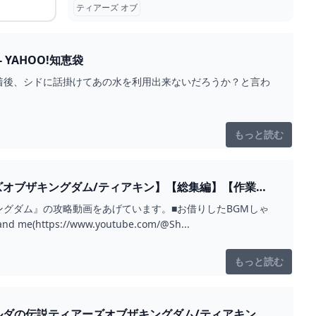
ティアーズ オブ
YAHOO!知恵袋
着後、シドに話掛けてあの水を利用出来ないだろうか？と言わ
もっと読む
ズオブザキングダム/ティアキン】【総集編】【作業
グダム』の攻略動画をあげています。■お借りしたBGMしゃ
ッケンシュピールしゃろう様 神隠しの真相しゃろう様 10℃しゃろう様 You and me(https://www.youtube.com/@Sh...
もっと読む
ルダの伝説ティアーズオブザキングダム/ティアキン】