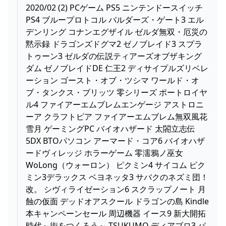
2020/02 (2) PCゲーム PS5 ニンテンドースイッチ
PS4 ブループロトコル バルダーズ・ゲート3 エル
デンリング コナンエグザイル ゼルダ無双・厄災の
黙示録 ドラゴンズドグマ2 ゼノブレイド3 スプラ
トゥーン3 ゼルダの伝説ティアーズオブザキング
ダム ゼノブレイドDE 仁王2 ディサイプルズリベレ
ーション ゴースト・オブ・ツシマ ワールド・オ
ブ・タンクス・ブリッツ 零シリーズ ポートロイヤ
ル4 ファイアーエムブレムエンゲージ アストロニ
ーア クラフトピア ファイアーエムブレム無双風花
雪月 ゲーミングPC バイオハザード 太閤立志伝
5DX BTOパソコン アーマード・コア6 バイオハザ
ードヴィレッジ ホラーゲーム 零濡鴉ノ巫女
WoLong（ウォーロン） ピクミン4 サイコム ピク
ミン3デラックス ベヨネッタ3 サバクのネズミ団！
改。 シヴィライゼーション6 スクラップノート 月
蝕の仮面 デッドオアスクール ドラゴンの島 Kindle
本キャンペーンセール 周辺機器 イース9 新大開拓
時代～街をつくろう～ TSUKUMO ディアブロ3 パ