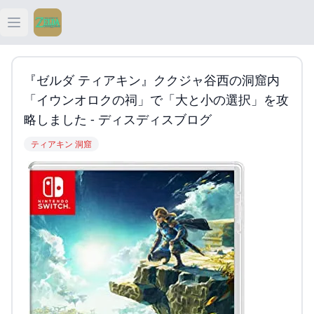
Open main menu
ティアキン
『ゼルダ ティアキン』ククジャ谷西の洞窟内
ティアキン 祠
「イウンオロクの祠」で「大と小の選択」を攻
略しました - ディスディスブログ
ティアキン 武器
ティアキン 洞窟
ティアキン 攻略