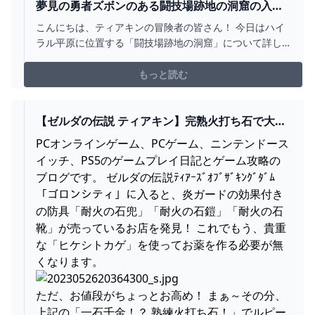
夢見の勇者ズボンのある闘技場跡地の洞窟の入り
方は？【ティアキン攻略】 とあるゲームブログの
こんにちは、ティアキンの冒険者の皆さん！ 今日はハイ
軌跡
ラル平原に位置する「闘技場跡地の洞窟」について詳し
く解説していきます。 この洞窟は、ミニチャレンジ「ラ
ムダの財宝夢見の勇者服2」の攻略場所でもあり、夢見の
もっと読む
勇者ズボンが手に入る非常に興味深い
【ゼルダの伝説 ティアキン】完熟火打ち石で大儲
け！と、炎無効にもなる「耐火の石鎧」シリーズ -
PCオンラインゲーム、PCゲーム、ニンテンドース
狩人と猫のぶるぷろ冒険日誌
イッチ、PS5のゲームプレイ日記とゲーム攻略の
ブログです。 ゼルダの伝説ﾃｨｱｰｽﾞｵﾌﾞｻﾞｷﾝｸﾞﾀﾞﾑ
「ゴロンシティ」に入ると、炎ガードの効果付き
の防具「耐火の石兜」「耐火の石鎧」「耐火の石
靴」が売っているお店を発見！ これでもう、貴重
な「ヒケシトカゲ」を使ってお薬を作る必要が無
くなります。
ただ、お値段がちょっとお高め！ まぁ～その分、
上記の「一石千金！？ 熟練火打ち石！」でルピー