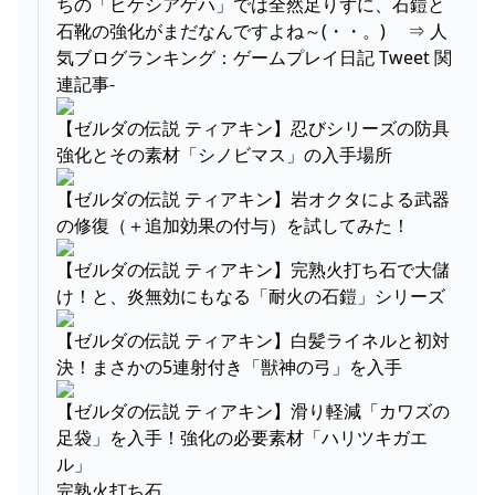
ちの「ヒケシアゲハ」では全然足りずに、石鎧と
石靴の強化がまだなんですよね～(・・。)ゞ ⇒ 人
気ブログランキング：ゲームプレイ日記 Tweet 関
連記事-
【ゼルダの伝説 ティアキン】忍びシリーズの防具
強化とその素材「シノビマス」の入手場所
【ゼルダの伝説 ティアキン】岩オクタによる武器
の修復（＋追加効果の付与）を試してみた！
【ゼルダの伝説 ティアキン】完熟火打ち石で大儲
け！と、炎無効にもなる「耐火の石鎧」シリーズ
【ゼルダの伝説 ティアキン】白髪ライネルと初対
決！まさかの5連射付き「獣神の弓」を入手
【ゼルダの伝説 ティアキン】滑り軽減「カワズの
足袋」を入手！強化の必要素材「ハリツキガエ
ル」
完熟火打ち石