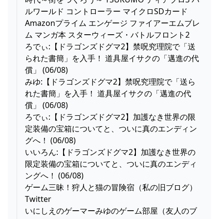
ルワールド コントローラー マイクロSDカード
Amazonプライム エンゲージ ファイアーエムブレ
ム マンガ本 スターウィーズ・バトルフロント2
ろでぃ:【ドラゴンズドグマ2】禁呪究理院で「送
られた書簡」を入手！ 道具屋イサクの「邁進の代
償」 (06/08)
みゆ:【ドラゴンズドグマ2】禁呪究理院で「送ら
れた書簡」を入手！ 道具屋イサクの「邁進の代
償」 (06/08)
ろでぃ:【ドラゴンズドグマ2】加護なき世界の限
定装備の宝箱についてと、ついに真のエンディン
グへ！ (06/08)
いいろん:【ドラゴンズドグマ2】加護なき世界の
限定装備の宝箱についてと、ついに真のエンディ
ングへ！ (06/08)
ゲーム三昧！狩人と猫の冒険宿（私の旧ブログ）
Twitter
いにしえのゲーマーみゆのゲーム部屋（友人のブ