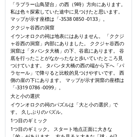
「ラブラー山鳥望台」の西（9時）方向にあります。
私は色々探索していた途中に見つけたと思います。
マップが示す座標は「-3538 0850 -0133」。
ククジャ谷西の洞窟
イウンオロクの祠は地表にはありません。 「ククジ
ャ谷西の洞窟」内部にありました。 ククジャ谷西の
洞窟は「タバンタ大橋」の下、谷底にあります。 谷
底を行ったことがなかったなと歩いていたところ見
つけています。 タバンタ大橋の西の端から下へ「パ
ラセール」で降りると比較的見つけやすいです。 西
側の崖の下にあります。 マップが示す洞窟の座標は
「-3319 0786 -0099」。
大と小の選択
イウンオロクの祠のパズルは「大と小の選択」で
す。 久しぶりのパズル。
1つ目のギミック
1つ目のギミック。 スタート地点正面に大きな
「的」があります。 右を見ると大きな「球」が2