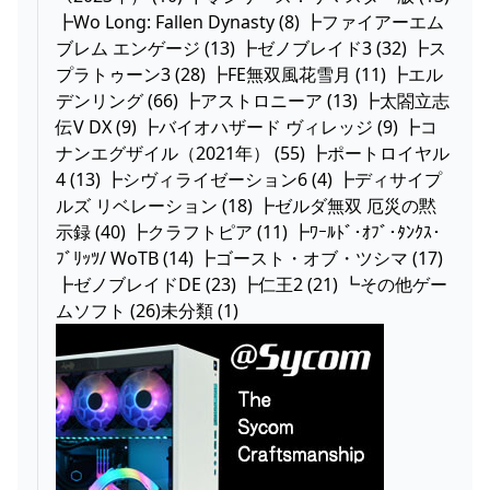
┣Wo Long: Fallen Dynasty (8) ┣ファイアーエム
ブレム エンゲージ (13) ┣ゼノブレイド3 (32) ┣ス
プラトゥーン3 (28) ┣FE無双風花雪月 (11) ┣エル
デンリング (66) ┣アストロニーア (13) ┣太閤立志
伝V DX (9) ┣バイオハザード ヴィレッジ (9) ┣コ
ナンエグザイル（2021年） (55) ┣ポートロイヤル
4 (13) ┣シヴィライゼーション6 (4) ┣ディサイプ
ルズ リベレーション (18) ┣ゼルダ無双 厄災の黙
示録 (40) ┣クラフトピア (11) ┣ﾜｰﾙﾄﾞ･ｵﾌﾞ･ﾀﾝｸｽ･
ﾌﾞﾘｯﾂ/ WoTB (14) ┣ゴースト・オブ・ツシマ (17)
┣ゼノブレイドDE (23) ┣仁王2 (21) ┗その他ゲー
ムソフト (26)未分類 (1)