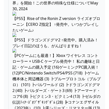
界」を開始！この世界の特殊な仕様についてMay
30, 2024
【PS5】Rise of the Ronin Z version ライズオブロ
ーニン【CERO Z指定】 ↑発売中。いつかプレイし
たいゲーム♪
【PS5】ドラゴンズドグマ2 ↑発売中。購入済み！
プレイ日記のほうも、がんばりますね！
【PCゲームにも最適！】Xbox ワイヤレス コント
ローラー + USB-C ケーブル発売中！ 私の趣味と日
記・ゲームの購入予定 (16)ゲーミングPC購入術！
(12)PC/Nintendo Switch/PS4/PS5 (718) ┣ゲーム
機本体と周辺機器 (3) ┣ブループロトコル（ブルプ
ロ） (101) ┣パルワールド (2) ┣ドラゴンズドグマ
2 (40) ┣バルダーズ・ゲート3 (69) ┣アーマード・
コア6 (8) ┣ピクミン3・ピクミン4 (13) ┣ゼルダの
伝説ﾃｨｱｰｽﾞｵﾌﾞｻﾞｷﾝｸﾞﾀﾞﾑ (28) ┣コナンエグザイル
（2023年） (10) ┣零シリーズ：リマスター版 (13)