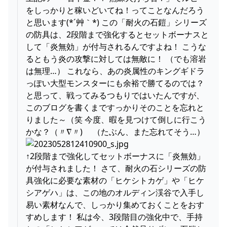
をしっかりと稼いどいてね！ってことなんだろう
と思います(*´艸｀*) この「耐火の石鎧」シリーズ
の防具は、2段階まで強化するとセットボーナスと
して「炎無効」が付与されるんですよね！ こうな
るともう炎の攻撃に対しては無敵に！ （でも溶岩
は無理…） これなら、あの炎属性のキングギドラ
っぽい大型モンスターにも余裕で勝てるのでは？
と思って、戦ってみるつもりではいたんですが、
このブログを書くまですっかりそのことを忘れと
りました～（笑 今度、暇を見つけて倒しに行こう
かな？（〃∇〃)ゞ （たぶん、また忘れてそう…）
↑2段階まで強化してセットボーナスに「炎無効」
が付与されました！ さて、耐火の石シリーズの防
具強化に必要な素材の「ヒケシトカゲ」や「ヒケ
シアゲハ」は、この地のオルディン渓谷で入手し
易い素材なんで、しっかり集めておくことをおす
すめします！ 私は今、3段階目の強化中で、手持