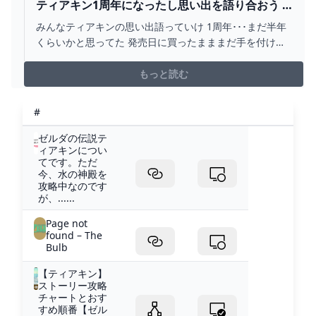
ティアキン1周年になったし思い出を語り合おう :
あにまんCH
みんなティアキンの思い出語っていけ 1周年･･･まだ半年
くらいかと思ってた 発売日に買ったまままだ手を付けら
れていませんそうか……一年って早いな… 操作慣れて装備
揃うまではしょっちゃう死んでたな 発売…
もっと読む
#
ゼルダの伝説テ
ィアキンについ
てです。ただ
今、水の神殿を
攻略中なのです
が、......
Page not
found – The
Bulb
【ティアキン】
ストーリー攻略
チャートとおす
すめ順番【ゼル