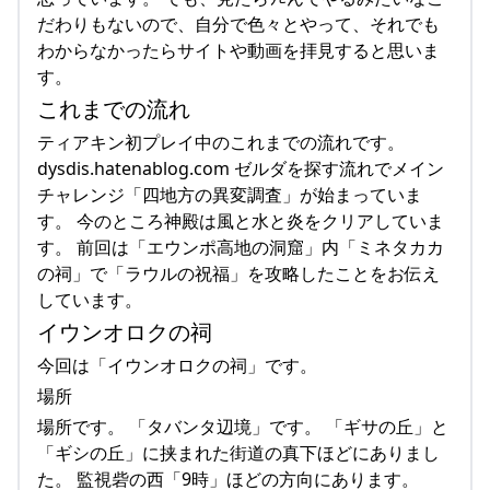
だわりもないので、自分で色々とやって、それでも
わからなかったらサイトや動画を拝見すると思いま
す。
これまでの流れ
ティアキン初プレイ中のこれまでの流れです。
dysdis.hatenablog.com ゼルダを探す流れでメイン
チャレンジ「四地方の異変調査」が始まっていま
す。 今のところ神殿は風と水と炎をクリアしていま
す。 前回は「エウンポ高地の洞窟」内「ミネタカカ
の祠」で「ラウルの祝福」を攻略したことをお伝え
しています。
イウンオロクの祠
今回は「イウンオロクの祠」です。
場所
場所です。 「タバンタ辺境」です。 「ギサの丘」と
「ギシの丘」に挟まれた街道の真下ほどにありまし
た。 監視砦の西「9時」ほどの方向にあります。