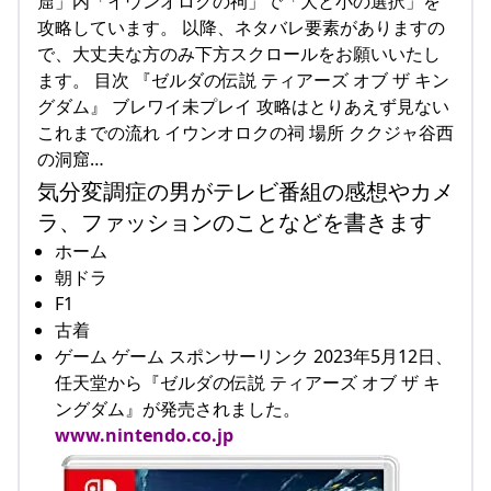
窟」内「イウンオロクの祠」で「大と小の選択」を
攻略しています。 以降、ネタバレ要素がありますの
で、大丈夫な方のみ下方スクロールをお願いいたし
ます。 目次 『ゼルダの伝説 ティアーズ オブ ザ キン
グダム』 ブレワイ未プレイ 攻略はとりあえず見ない
これまでの流れ イウンオロクの祠 場所 ククジャ谷西
の洞窟…
気分変調症の男がテレビ番組の感想やカメ
ラ、ファッションのことなどを書きます
ホーム
朝ドラ
F1
古着
ゲーム ゲーム スポンサーリンク 2023年5月12日、
任天堂から『ゼルダの伝説 ティアーズ オブ ザ キ
ングダム』が発売されました。
www.nintendo.co.jp