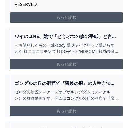
RESERVED.
もっと読む
ワイのLINE、陰で「どうぶつの森の手紙」と言わ
れていた模様【ゆっくり解説】【2CH面白スレ】 -
＜お借りしたもの＞pixabay 様ジャパクリップ様いらす
YOUTUBE
とや 様ニコニコモンズ 様DOVA－SYNDROME 様効果音
ラボ 様魔王魂 様※Aques Talk 使用ライセンス取得済み
※5ch申請許諾済み＜元スレ＞hの後のスペースを消して
もっと読む
ください。#2ch #5ch #2ちゃんねる 当チャンネルは通勤
通学、作業中...
ゴングルの丘の洞窟で『蛮族の服』の入手方法と
マヨイの落とし物【ゼルダの伝説 ティアーズオブ
ゼルダの伝説ティアーズオブザキングダム（ティアキ
ザキングダム（ティアキン）】 - YOUTUBE
ン）の攻略動画です。今回はゴングルの丘の洞窟で『蛮
族の服』の入手方法とマヨイの落とし物をお送りしま
す。00:00 監視砦の鳥望台からゴングルの丘の洞窟へ向か
もっと読む
う00:48 ゴングルの丘の洞窟に到着、マップで場所を表示
01:00 ゴングルの丘の洞窟を探検スタート02:2...