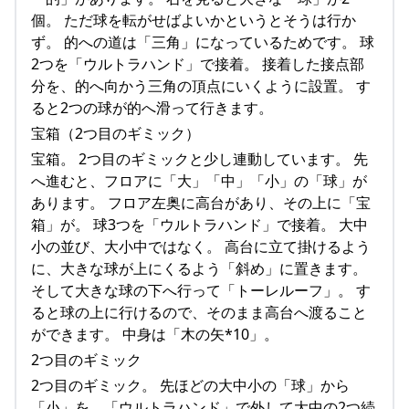
個。 ただ球を転がせばよいかというとそうは行か
ず。 的への道は「三角」になっているためです。 球
2つを「ウルトラハンド」で接着。 接着した接点部
分を、的へ向かう三角の頂点にいくように設置。 す
ると2つの球が的へ滑って行きます。
宝箱（2つ目のギミック）
宝箱。 2つ目のギミックと少し連動しています。 先
へ進むと、フロアに「大」「中」「小」の「球」が
あります。 フロア左奥に高台があり、その上に「宝
箱」が。 球3つを「ウルトラハンド」で接着。 大中
小の並び、大小中ではなく。 高台に立て掛けるよう
に、大きな球が上にくるよう「斜め」に置きます。
そして大きな球の下へ行って「トーレルーフ」。 す
ると球の上に行けるので、そのまま高台へ渡ること
ができます。 中身は「木の矢*10」。
2つ目のギミック
2つ目のギミック。 先ほどの大中小の「球」から
「小」を、「ウルトラハンド」で外して大中の2つ続