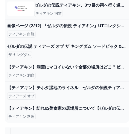
ゼルダの伝説ティアキン、3つ目の祠へ行く道中で立ち往生しております。 -... - Yahoo!知恵袋
ティアキン 洞窟
画像ページ (2/12) 『ゼルダの伝説 ティアキン』UTコレクションが発売中、ラインアップ一挙紹介。白龍の瞳から落ちる泪が印象的 ゲーム・エンタメ最新情報のファミ通.com
ティアキン 白龍
ゼルダの伝説 ティアーズ オブ ザ キングダム ソードピック＆グミ｜発売日：2023年5月15日｜バンダイ キャンディ公式サイト
ザ キングダム
【ティアキン】洞窟にマヨイいない？全部の場所はどこ？ゼルダの伝説 ティアーズ オブ ザ キングダム 令和の知恵袋
ティアキン 洞窟
【ティアキン】テホタ湿地のライネル ゼルダの伝説ティアーズオブ ザキングダム #ゼルダの伝説 #ティアキン #zelda #shorts - YouTube
ティアーズ オブ
【ティアキン】訪れぬ美食家の居場所について【ゼルダの伝説ティアーズオブザキングダム】
ティアキン 料理