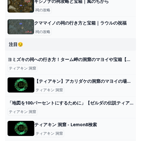
キシノナの祠攻略と宝箱｜風のちから
祠の攻略
クママイノの祠の行き方と宝箱｜ラウルの祝福
祠の攻略
注目😏
ヨミズキの祠への行き方！ターム岬の洞窟のマヨイや宝箱【ティアキン】 とあるゲームブログの軌跡
ティアキン 洞窟
【ティアキン】アカリダケの洞窟のマヨイの場所と行き方【ゼルダの伝説ティアーズオブザキングダム】｜ゲームエイト
ティアキン 洞窟
「地図を100パーセントにするために」【ゼルダの伝説ティアキン 】橋・樹海・採掘場の一覧 PERの部屋
ティアキン 洞窟
ティアキン 洞窟 - Lemon8検索
ティアキン 洞窟