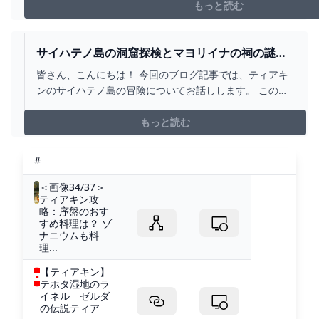
https://www.youtube.com/channel/UCi6shVECIpv2C3t4_0lPS
もっと読む
サイハテノ島の洞窟探検とマヨリイナの祠の謎解
き【ティアキン攻略】 とあるゲームブログの軌跡
皆さん、こんにちは！ 今回のブログ記事では、ティアキ
ンのサイハテノ島の冒険についてお話しします。 この神
秘的な島には、海賊のアジトとなっている洞窟が隠され
ており、その中にはマヨリイナの祠がひっそりと存在し
もっと読む
ています。 今日は、サイハテノ島への
#
＜画像34/37＞
ティアキン攻
略：序盤のおす
すめ料理は？ ゾ
ナニウムも料
理...
【ティアキン】
テホタ湿地のラ
イネル ゼルダ
の伝説ティア