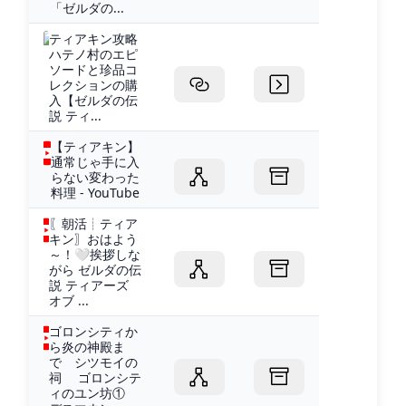
「ゼルダの...
ティアキン攻略
ハテノ村のエピ
ソードと珍品コ
レクションの購
入【ゼルダの伝
説 ティ...
【ティアキン】
通常じゃ手に入
らない変わった
料理 - YouTube
〖朝活┊ティア
キン〗おはよう
～！🤍挨拶しな
がら ゼルダの伝
説 ティアーズ
オブ ...
ゴロンシティか
ら炎の神殿ま
で シツモイの
祠 ゴロンシテ
ィのユン坊①