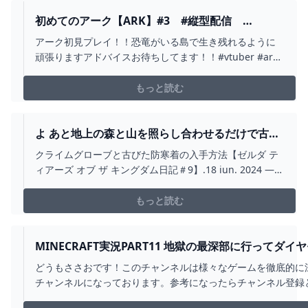
初めてのアーク【ARK】#3 #縦型配信
#SHORTS - YOUTUBE
アーク初見プレイ！！恐竜がいる島で生き残れるように
頑張りますアドバイスお待ちしてます！！#vtuber #ark#
初心者#縦型配信#shorts
もっと読む
よ あと地上の森と山を照らし合わせるだけで古び
た地図全くいらねえわ.5 AUG. 2024 — 2024
クライムグローブと古びた防寒着の入手方法【ゼルダ テ
ィアーズ オブ ザ キングダム日記＃9】.18 iun. 2024 —
ブレワイはそういう意味でも総合的に絶妙な完成度だっ
た ティアキンは2周目
もっと読む
MINECRAFT実況PART11 地獄の最深部に行ってダ
ットしてみた スケルトン強すぎる - YOUTUBE
どうもささおです！このチャンネルは様々なゲームを徹底的に
チャンネルになっております。参考になったらチャンネル登録
致します！チャンネル登録はこちらから