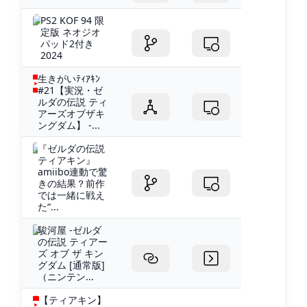
PS2 KOF 94 限
定版 ネオジオ
パッド2付き
2024
生きがいﾃｨｱｷﾝ
#21【実況・ゼ
ルダの伝説 ティ
アーズオブザキ
ングダム】 -...
『ゼルダの伝説
ティアキン』
amiibo連動で驚
きの結果？前作
では一緒に戦え
た“...
駿河屋 -ゼルダ
の伝説 ティアー
ズ オブ ザ キン
グダム [通常版]
（ニンテン...
【ティアキン】