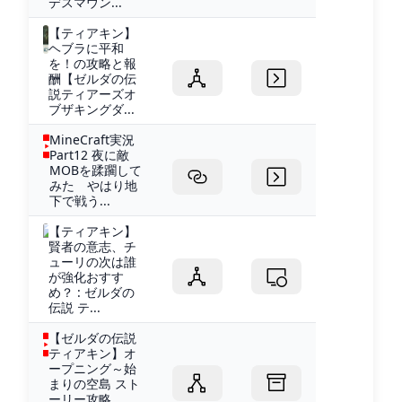
デスマウン...
【ティアキン】
ヘブラに平和
を！の攻略と報
酬【ゼルダの伝
説ティアーズオ
ブザキングダ...
MineCraft実況
Part12 夜に敵
MOBを蹂躙して
みた やはり地
下で戦う...
【ティアキン】
賢者の意志、チ
ューリの次は誰
が強化おすす
め？ : ゼルダの
伝説 テ...
【ゼルダの伝説
ティアキン】オ
ープニング～始
まりの空島 スト
ーリー攻略