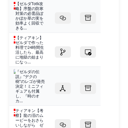
【ゼルダTotk攻
略】序盤の防寒
対策の必需品ぽ
かぽか草の実を
効率よく回収で
きる...
【ティアキン】
ゼルダで作った
料理で24時間生
活したら、最高
に地獄の始まり
になっ...
『ゼルダの伝
説』“デクの
樹”のレゴが発売
決定！ミニフィ
ギュアも付属
し、『時のオ
カ...
ティアキン【考
察】龍の泪のム
ービーをおさら
いしながら ゼ