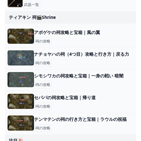
武器一覧
ティアキン 祠🎬shrine
アポゲケの祠攻略と宝箱｜風の翼
祠の攻略
ナチョヤハの祠（4つ目）攻略と行き方｜戻る力
祠の攻略
シモシワカの祠攻略と宝箱｜一身の戦い 暗闇
祠の攻略
セパパの祠攻略と宝箱｜帰り道
祠の攻略
テンマテンの祠の行き方と宝箱｜ラウルの祝福
祠の攻略
注目🎉