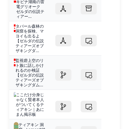
キビナ湖南の雷
電グリオーク
ゼルダの伝説テ
ィアー...
タバール森林の
洞窟を探検、マ
ヨイも出るよ
【ゼルダの伝説
ティアーズオブ
ザキングダ...
監視砦上空のリ
ト族に話しかけ
れるのか検証
【ゼルダの伝説
ティアーズオブ
ザキングダム...
ここだけ分身じ
ゃなく賢者本人
がついてくるテ
ィアキン｜あに
まん掲示板
ティアキン 洞