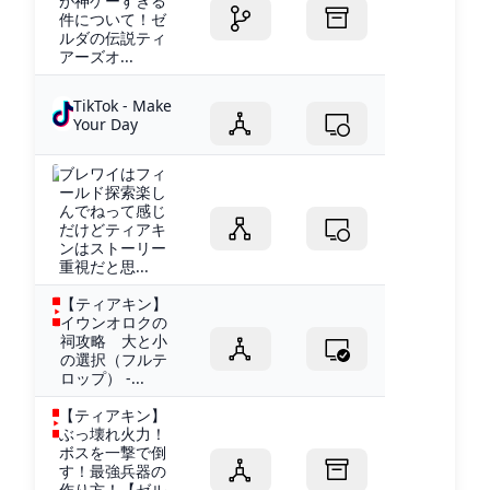
が神ゲーすぎる
件について！ゼ
ルダの伝説ティ
アーズオ...
TikTok - Make
Your Day
ブレワイはフィ
ールド探索楽し
んでねって感じ
だけどティアキ
ンはストーリー
重視だと思...
【ティアキン】
イウンオロクの
祠攻略 大と小
の選択（フルテ
ロップ） -...
【ティアキン】
ぶっ壊れ火力！
ボスを一撃で倒
す！最強兵器の
作り方！【ゼル