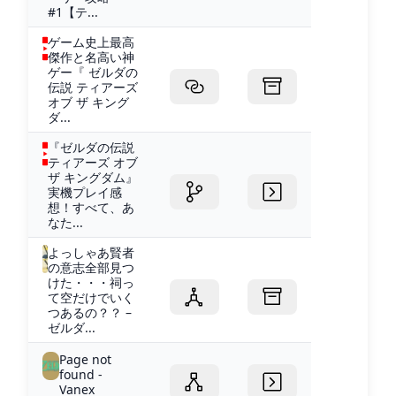
#1【テ...
ゲーム史上最高
傑作と名高い神
ゲー『 ゼルダの
伝説 ティアーズ
オブ ザ キング
ダ...
『ゼルダの伝説
ティアーズ オブ
ザ キングダム』
実機プレイ感
想！すべて、あ
なた...
よっしゃあ賢者
の意志全部見つ
けた・・・祠っ
て空だけでいく
つあるの？？ –
ゼルダ...
Page not
found -
Vanex