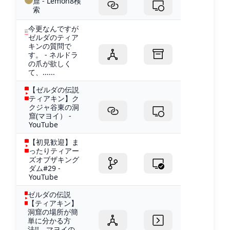
窟 - Lemon8検
索
今更なんですが
ゼルダのティア
キンの質問で
す。 - ネルドラ
の爪が欲しく
て、......
【ゼルダの伝説
ティアキン】ク
クジャ谷東の洞
窟(マヨイ） -
YouTube
【初見歓迎】ま
ったりティアー
ズオブザキング
ダム#29 -
YouTube
ゼルダの伝説
【ティアキン】
洞窟の場所が簡
単に分かる方
法!! マヨイの