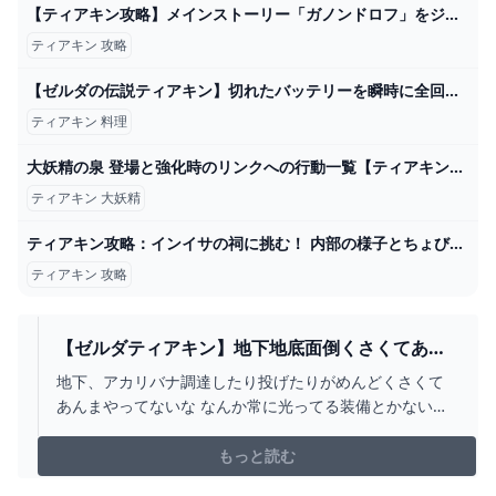
【ティアキン攻略】メインストーリー「ガノンドロフ」をジャスト回避なしで倒す討伐方法とガノンドロフの軍勢を素早く討伐する方法を紹介します メインストーリー ガノンドロフ討伐【ティアーズオブザキングダム】 - YouTube
ティアキン 攻略
【ゼルダの伝説ティアキン】切れたバッテリーを瞬時に全回復させる方法 ゲーム攻略をまとめるネタえもん
ティアキン 料理
大妖精の泉 登場と強化時のリンクへの行動一覧【ティアキン】 - イマカラ
ティアキン 大妖精
ティアキン攻略：インイサの祠に挑む！ 内部の様子とちょびっとヒントを伝授【ゼルダ ティアーズ オブ ザ キングダム日記＃15】 - 電撃オンライン
ティアキン 攻略
【ゼルダティアキン】地下地底面倒くさくてあま
りやってない人もいると思う。 – ゲーム攻略のか
地下、アカリバナ調達したり投げたりがめんどくさくて
けら
あんまやってないな なんか常に光ってる装備とかない
の？ 発光装備が地底にある あれあんまり光んないじゃ
ん！一式揃えたら結構変わるのか？ 逆に地上全部終わる
もっと読む
まで地底避けてたからアカリバナ500