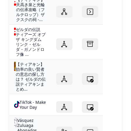
天高き泉と光輪
の伝承攻略（フ
ルテロップ）ザ
クスクの祠 -...
ゼルダの伝説
ティアーズ オブ
ザ キングダム
リンク・ゼル
ダ・ガノンドロ
フ像 ...
【ティアキン】
効率の良い賢者
の意志の探し方
は？ ゼルダの伝
説ティアキンま
とめ...
TikTok - Make
Your Day
Vásquez
Zuluaga
Abogados