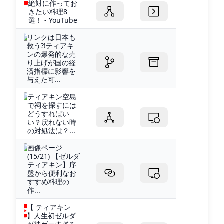
絶対に作ってお
きたい料理8
選！ - YouTube
リンクは日本も
救う?!ティアキ
ンの爆発的な売
り上げが国の経
済指標に影響を
与えた可...
ティアキン空島
で祠を探すには
どうすればい
い？戻れない時
の対処法は？...
画像ページ
(15/21) 【ゼルダ
ティアキン】序
盤から便利なお
すすめ料理の
作...
【 ティアキン
】人生初ゼルダ