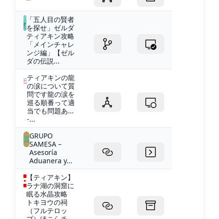
「五人目の賢者
を探せ」ゼルダ
ティアキン攻略
「メインチャレ
ンジ編」【ゼル
ダの伝説...
ティアキンの龍
の涙について質
問です龍の涙を
巡る順番って適
当でも問題あ...
-...
GRUPO
SAMESA –
Asesoría
Aduanera y...
【ティアキン】
ラナ湖の洞窟に
眠る水晶攻略
トキヨウの祠
（フルテロッ
プ）ほこらチ