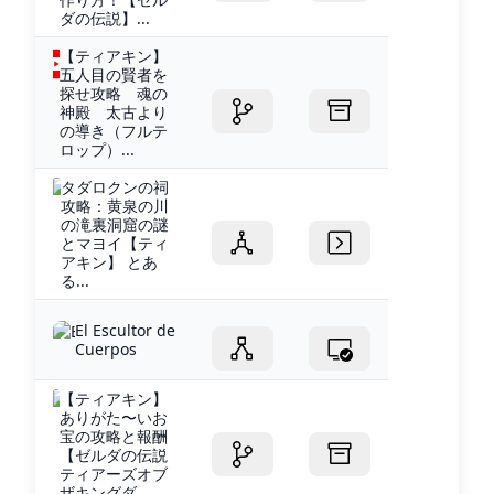
ダの伝説】...
【ティアキン】
五人目の賢者を
探せ攻略 魂の
神殿 太古より
の導き（フルテ
ロップ）...
タダロクンの祠
攻略：黄泉の川
の滝裏洞窟の謎
とマヨイ【ティ
アキン】 とあ
る...
El Escultor de
Cuerpos
【ティアキン】
ありがた〜いお
宝の攻略と報酬
【ゼルダの伝説
ティアーズオブ
ザキングダ...