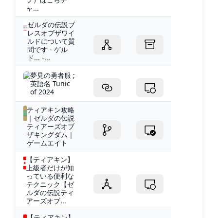
ャ...
ゼルダの伝説ブ
レスオブザワイ
ルドについて質
問です - ゲル
ド... -...
夢見の勇者服 ;
英語名 Tunic
of 2024
ティアキン攻略
｜ゼルダの伝説
ティアーズオブ
ザキングダム｜
ゲームエイト
【ティアキン】
上級者だけが知
っている便利な
テクニック【ゼ
ルダの伝説ティ
アーズオブ...
【ティアキン】