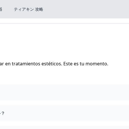
器
ティアキン 攻略
car en tratamientos estéticos. Este es tu momento.
か？