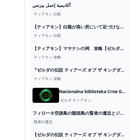
أكاديمية إعمل بيزنس
ティアキン 白龍
【ティアキン】白龍が高い所にいて近づけないんだけど… ゼルダの伝説ティアキンまとめっち ゼルダの伝説ティアーズ オブ ザ キングダム
ティアキン 白龍
【ティアキン】マヤナシの祠 攻略【ゼルダの伝説】 - YouTube
ティアキン 攻略
『ゼルダの伝説 ティアーズ オブ ザ キングダム』に“隠し経験値的 2024
ティアキン 攻略
Nacionalna biblioteka Crne Gore - Đurđe Crnojević - Nacionalna biblioteka Crne Gore „Đurđe Crnojević“
ゼルダ ティアキン
フィローネ空諸島の龍頭島の賢者の遺志とジョクウの祠【ティアキン攻略】 とあるゲームブログの軌跡
賢者の遺志
【ゼルダの伝説 ティアーズ オブ ザ キングダム】ゼルダの真相を追え！ #16 【初見】 - YouTube