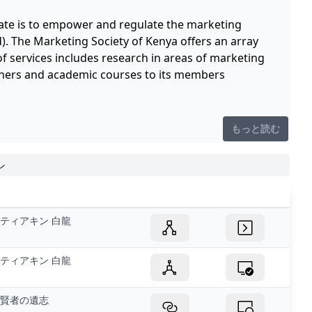
ate is to empower and regulate the marketing
d). The Marketing Society of Kenya offers an array
of services includes research in areas of marketing
ioners and academic courses to its members
もっと読む
ン
ティアキン 白龍
ティアキン 白龍
賢者の遺志