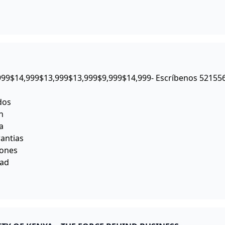
999$14,999$13,999$13,999$9,999$14,999- Escríbenos 52155
dos
n
a
antias
iones
dad