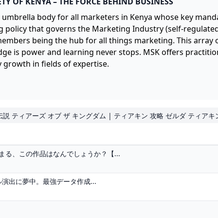
TY OF KENYA – THE FORCE BEHIND BUSINESS
l umbrella body for all marketers in Kenya whose key mand
g policy that governs the Marketing Industry (self-regulate
 members being the hub for all things marketing. This array 
edge is power and learning never stops. MSK offers practit
 growth in fields of expertise.
の伝説 ティアーズ オブ ザ キングダム | ティアキン 攻略 ゼルダ ティアキ
まる、この作品はなんでしょうか？【...
ル演出に夢中。最強データ作成...