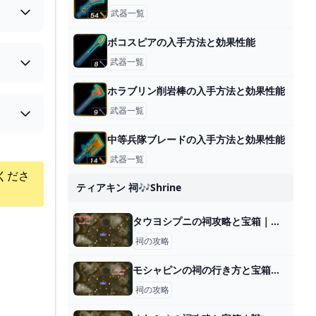
武器一覧
ボコスピアの入手方法と効果性能
武器一覧
ホラブリン削岩棒の入手方法と効果性能
武器一覧
中等兵隊ブレードの入手方法と効果性能
武器一覧
くださ
ティアキン 祠🎶shrine
タウヨシプニの祠攻略と宝箱｜進むか戻るか
祠の攻略
モシャピンの祠の行き方と宝箱｜ラウルの祝福
祠の攻略