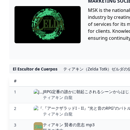
MARKETING SOCIE
MSK is the nationa
industry by creatin
of services for its
for clients. Knowl
ensuring continuity
El Escultor de Cuerpos
ティアキン（Zelda Totk）ゼルダ
#
JRPG定番の誰かに朝起こされるシーンからはじ
1
ティアキン 白龍
『アークザラッドI・II』“光と音のRPG”のバト
2
ティアキン 白龍
ティアキン 賢者の意志 mp3
3