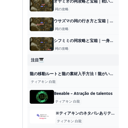
オヤミオの祠攻略と宝箱｜戦いの教え 投げの極意
祠の攻略
ウサズマの祠の行き方と宝箱｜ラウルの祝福
祠の攻略
シフミミの祠攻略と宝箱｜一身の戦い 水流
祠の攻略
注目🎹
龍の移動ルートと龍の素材入手方法！龍がいないときの対処法について【ゼルダの伝説ティアーズオブザキングダム】 - YouTube
ティアキン 白龍
Beeable – Atração de talentos
ティアキン 白龍
※ティアキンのネタバレありティアキンの白龍はゼルダ姫だったこと... - Yahoo!知恵袋
ティアキン 白龍