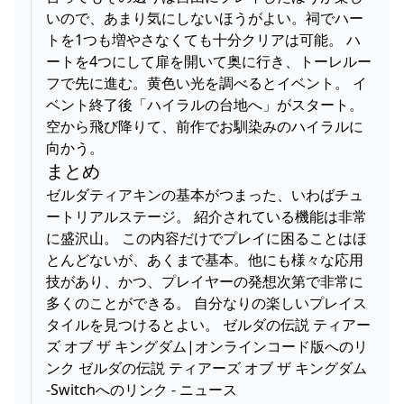
いので、あまり気にしないほうがよい。祠でハー
トを1つも増やさなくても十分クリアは可能。 ハ
ートを4つにして扉を開いて奥に行き、トーレルー
フで先に進む。黄色い光を調べるとイベント。 イ
ベント終了後「ハイラルの台地へ」がスタート。
空から飛び降りて、前作でお馴染みのハイラルに
向かう。
まとめ
ゼルダティアキンの基本がつまった、いわばチュ
ートリアルステージ。 紹介されている機能は非常
に盛沢山。 この内容だけでプレイに困ることはほ
とんどないが、あくまで基本。他にも様々な応用
技があり、かつ、プレイヤーの発想次第で非常に
多くのことができる。 自分なりの楽しいプレイス
タイルを見つけるとよい。 ゼルダの伝説 ティアー
ズ オブ ザ キングダム|オンラインコード版へのリ
ンク ゼルダの伝説 ティアーズ オブ ザ キングダム
-Switchへのリンク - ニュース