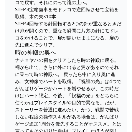
コで戻す。それにのって滝の上へ。
STEP.3宝箱歯車をモドレコで逆回転させて宝箱を
取得。木の矢×10本
STEP.4回転する針回転する2つの針が重なるときだ
け扉が開くので、重なる瞬間に片方の針にモドレ
コをかけることで、扉が開いたままになる。扉の
先に進んでクリア。
時の神殿の奥へ
ナチョヤハの祠をクリアしたら時の神殿に戻る。
祠から出て、さらに外に出ると翼があるのでそれ
に乗って時の神殿へ。 戻ったら中に入り奥に進
み、女神像でハートを取得。「祝福の光」は4つで
がんばりゲージかハートを増やせるが、この時だ
けはハート限定。今後、「祝福の光」をどちらに
使うかはプレイスタイルや目的で異なる。だが、
ストーリーを普通に進めたい、かつ、戦闘で苦戦
しない程度の操作スキルがある場合は、がんばり
ゲージ追加1周分を優先することがオススメ。とは
言ってもその辺りは自由にプレイしたほうが楽し