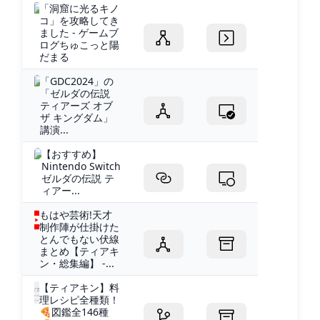
「洞窟に光るキノ
コ」を攻略してき
ました - ゲームブ
ログちゅこっと陽
だまる
「GDC2024」の
「ゼルダの伝説
ティアーズ オブ
ザ キングダム」
講演...
【おすすめ】
Nintendo Switch
ゼルダの伝説 テ
ィアー...
もはや芸術!天才
制作陣が仕掛けた
とんでもない伏線
まとめ【ティアキ
ン・総集編】 -...
【ティアキン】料
理レシピ全種類！
🍕図鑑全146種