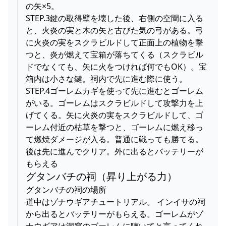
の矢×5。
STEP.3鍵の取得壁を壊した後、右側の空間に入る
と、火炎の実と木の矢と古びた気の弓がある。弓
に火炎の実をスクラビルドして正面上の植物を撃
つと、炎が燃えて宝箱が落ちてくる（スクラビル
ドでなくても、矢に火をつければ何でもOK）。宝
箱内は小さな鍵。祠内で先に進む際に使う。
STEP.4ゴーレムカギを使って先に進むとゴーレム
がいる。ゴーレムはスクラビルドして攻撃力を上
げてくる。矢に火炎の実をスクラビルドして、ゴ
ーレム付近の枯草を撃つと、ゴーレムに燃え移っ
て燃焼ダメージが入る。普通に戦っても勝てる。
後は先に進んでクリア。外に出るとバッテリーが
もらえる
グタンバチの祠（昇り上がる力）
グタンバチの祠の場所
道中はゾナウギアチュートリアル。 インイサの祠
から出るとバッテリーがもらえる。ゴーレムがゾ
ナウギアは洞窟のゴーレムに聴いてと言ってくれ