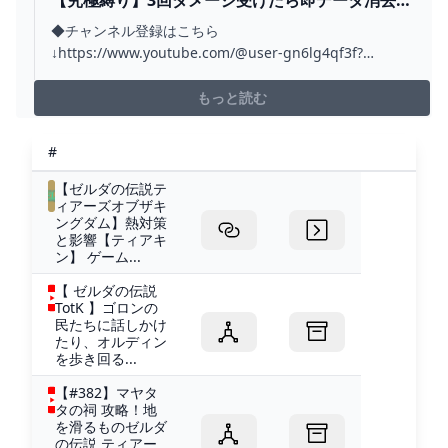
完全クリアを目指す🔥【ゼルダの伝説 ティアーズ
◆チャンネル登録はこちら
オブザキングダム】【ティアキン】【TOTK】 -
↓https://www.youtube.com/@user-gn6lg4qf3f?
YOUTUBE
sub_confirmation=1◆Twitchのフォローもお願いします
↓https://www.twitch.tv/totkrta◆ツイッター
もっと読む
↓https://twitter.com/home?lang...
#
【ゼルダの伝説テ
ィアーズオブザキ
ングダム】熱対策
と影響【ティアキ
ン】 ゲーム...
【 ゼルダの伝説
TotK 】ゴロンの
民たちに話しかけ
たり、オルディン
を歩き回る...
【#382】マヤタ
タの祠 攻略！地
を滑るものゼルダ
の伝説 ティアー