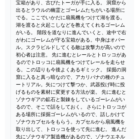
宝箱があり、古びたトーガが手に入る。 洞窟から
出るとラウルの幽霊とゴーレムたちがいる場所に
でる。ここでいかだに扇風機をつけて湖を渡る。
湖を渡ると火起こしなどを教えてくれるゴーレム
がいる。 階段を道なりに進んでいくと、途中で右
がわにゴーレムが守る宝箱がある。中身はオパー
ル。スクラビルドしてくる敵は攻撃力が高いので
初心者は注意。 先に進むとレールとトロッコがあ
るのでトロッコに扇風機をつけてレールを走らせ
る。この辺りも今後よくあるギミック。 採掘の洞
窟に入ると真っ暗なので、アカリバナの種のチュ
ートリアル。矢につけて撃つか、武器投げ時に投
げるものを素材に変更する方法が楽。 先に進むと
ゾナウギアの鉱石と製錬をしているゴーレムがい
るので、そこで話をしておく。 さらにトロッコが
ある場所に採掘ゴーレムがいるので、話しかけて
ゾナウカプセルをもらう。カプセルから扇風機を
取り出して、トロッコを使って先に進む。 進んだ
先にゾナウギア製造機があるので、ゾナウエネル