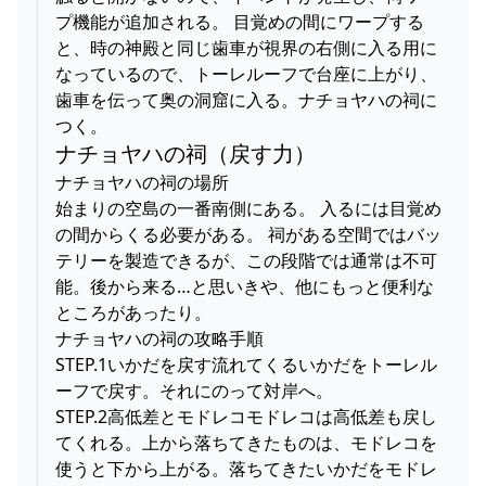
プ機能が追加される。 目覚めの間にワープする
と、時の神殿と同じ歯車が視界の右側に入る用に
なっているので、トーレルーフで台座に上がり、
歯車を伝って奥の洞窟に入る。ナチョヤハの祠に
つく。
ナチョヤハの祠（戻す力）
ナチョヤハの祠の場所
始まりの空島の一番南側にある。 入るには目覚め
の間からくる必要がある。 祠がある空間ではバッ
テリーを製造できるが、この段階では通常は不可
能。後から来る…と思いきや、他にもっと便利な
ところがあったり。
ナチョヤハの祠の攻略手順
STEP.1いかだを戻す流れてくるいかだをトーレル
ーフで戻す。それにのって対岸へ。
STEP.2高低差とモドレコモドレコは高低差も戻し
てくれる。上から落ちてきたものは、モドレコを
使うと下から上がる。落ちてきたいかだをモドレ