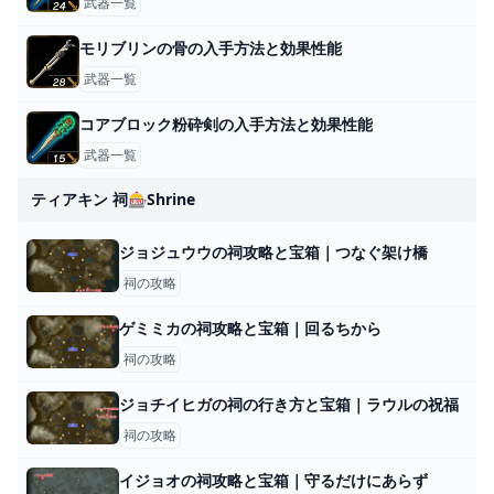
武器一覧
モリブリンの骨の入手方法と効果性能
武器一覧
コアブロック粉砕剣の入手方法と効果性能
武器一覧
ティアキン 祠🎰shrine
ジョジュウウの祠攻略と宝箱｜つなぐ架け橋
祠の攻略
ゲミミカの祠攻略と宝箱｜回るちから
祠の攻略
ジョチイヒガの祠の行き方と宝箱｜ラウルの祝福
祠の攻略
イジョオの祠攻略と宝箱｜守るだけにあらず