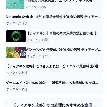
「四地方の異変調査」ゼルダ ティアキン攻略「メインチャレンジ編」【ゼルダの伝説ティアーズオブザキングダム攻略】 GameGamingGames
ティアキン 攻略
Nintendo Switch - 2台◾️新品未開封 ゼルダの伝説 ティアーズ オブ ザ キングダムの通販 by doaems shop｜ニンテンドースイッチならラクマ
ティアーズ オブ
【ティアキン】白龍の角の入手方法と使い道【ゼルダの伝説ティアーズオブザキングダム】 - SAMURAI GAMERS
ティアキン 白龍
AIとゼルダの伝説03【ゼルダの伝説 ティアーズ オブ ザ キングダム】 - ニコニコ動画
ティアーズ オブ
【ティアキン攻略】これさえあれば十分！コスパ最強料理7選【ゼルダの伝説 ティアーズ オブ ザ キングダム】 - YouTube
ティアキン 料理
ゲームエイト24 mar. 2024 — 研究所前にある機械に炎を灯し、中にいるロベリーに話しかけるとクリアとなります。チェリーちゃんが正常に稼働再開し、「古代兵装シリーズ」の武器・防具 2024
ティアキン 料理
【ティアキン攻略】ザコ処理におすすめ安定高火