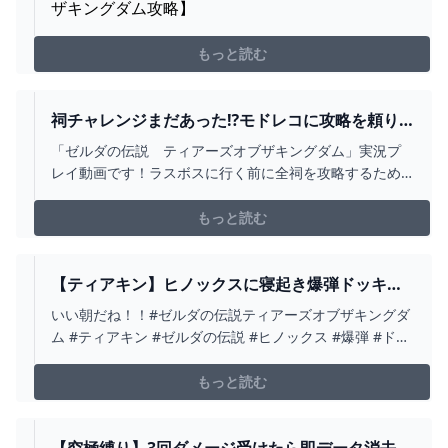
ザキングダム攻略】
もっと読む
祠チャレンジまだあった⁉モドレコに攻略を頼り
切る勇者ＷＷＷ祠ノルマ10😈(賢者の遺志コンプリ
「ゼルダの伝説 ティアーズオブザキングダム」実況プ
ート)【ゼルダの伝説 ティアーズ オブ ザ キングダ
レイ動画です！ラスボスに行く前に全祠を攻略するため
ム】PART201 - YOUTUBE
に、3回目の祠回だよ。裏(配信)で隅々まで空島探索をし
て、賢者の遺志もコンプリートした！✊空島探索した配
もっと読む
信→https://youtube.com/live/WkCmXx23xrA今回のおま
け解説はなしです。祠やミ...
【ティアキン】ヒノックスに寝起き爆弾ドッキリ
を仕掛けるリンク【ゼルダの伝説 ティアーズ オブ
いい朝だね！！#ゼルダの伝説ティアーズオブザキングダ
ザ キングダム】 - YOUTUBE
ム #ティアキン #ゼルダの伝説 #ヒノックス #爆弾 #ドッ
キリ #リンク #shorts
もっと読む
【究極縛り】3回ダメージ受けたら即データ消去で