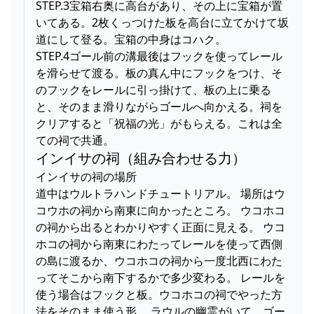
STEP.3宝箱右奥に高台があり、その上に宝箱が置
いてある。2枚くっつけた板を高台に立てかけて坂
道にして登る。宝箱の中身はコハク。
STEP.4ゴール前の溝最後はフックを使ってレール
を滑らせて渡る。板の真ん中にフックをつけ、そ
のフックをレールに引っ掛けて、板の上に乗る
と、そのまま滑りながらゴールへ向かえる。祠を
クリアすると「祝福の光」がもらえる。これは全
ての祠で共通。
インイサの祠（組み合わせる力）
インイサの祠の場所
道中はウルトラハンドチュートリアル。 場所はウ
コウホの祠から南東に向かったところ。 ウコホコ
の祠から出るとわかりやすく正面に見える。 ウコ
ホコの祠から南東にわたってレールを使って西側
の島に渡るか、ウコホコの祠から一度北西にわた
ってそこから南下するかで多少変わる。 レールを
使う場合はフックと板。ウコホコの祠でやった方
法をそのまま使う形。 ラウルの幽霊がいて、ゴー