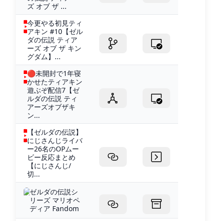
ズ オブ ザ ...
今更やる初見ティ
アキン #10【ゼル
ダの伝説 ティア
ーズ オブ ザ キン
グダム】...
🔴未開封で1年寝
かせたティアキン
遊ぶぞ配信7【ゼ
ルダの伝説 ティ
アーズオブザキ
ン...
【ゼルダの伝説】
にじさんじライバ
ー26名のOPムー
ビー反応まとめ
【にじさんじ/
切...
ゼルダの伝説シ
リーズ マリオペ
ディア Fandom