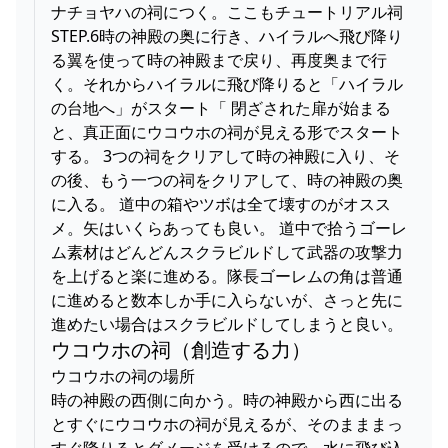
ナチョヤハの祠につく。ここもチュートリアル祠
STEP.6時の神殿の奥に行き、ハイラルへ飛び降り
る翼を使って時の神殿まで戻り、再度奥まで行
く。それからハイラルに飛び降りると「ハイラル
の台地へ」がスタート「 閉ざされた扉が始まる
と、真正面にウコウホの祠が見える形でスタート
する。 3つの祠をクリアして時の神殿に入り、そ
の後、もう一つの祠をクリアして、時の神殿の奥
に入る。 道中の箱やツボは全て壊すのがオスス
メ。矢はいくらあっても良い。 道中で拾うゴーレ
ム素材はどんどんスクラビルドして武器の攻撃力
を上げると楽に進める。隊長ゴーレムの角は普通
に進めると数本しか手に入らないが、さっと先に
進めたい場合はスクラビルドしてしまうと良い。
ウコウホの祠（創造する力）
ウコウホの祠の場所
時の神殿の西側に向かう。時の神殿から西に出る
とすぐにウコウホの祠が見えるが、そのまままっ
すぐ降りるとダメージを受けるので、水に飛び込