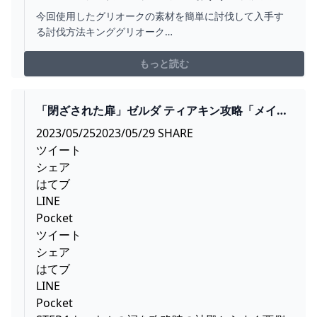
力装備と孤島の闘技場のミドナの冠の入手方法と
今回使用したグリオークの素材を簡単に討伐して入手す
行き方を紹介します【ティアーズオブザキングダ
る討伐方法キンググリオーク
ム】 - YOUTUBE
https://youtu.be/pcLCVbBY2HE地底キンググリオーク
https://youtu.be/SQ_JpiVLAKc火炎グリオーク
もっと読む
https://youtu.be/a7_akqR2oJQ皆様のお陰で遂にチャン
ネル登録者10...
「閉ざされた扉」ゼルダ ティアキン攻略「メイン
チャレンジ編」【ゼルダの伝説ティアーズオブザ
2023/05/252023/05/29 SHARE
キングダム攻略】 GAMEGAMINGGAMES
ツイート
シェア
はてブ
LINE
Pocket
ツイート
シェア
はてブ
LINE
Pocket