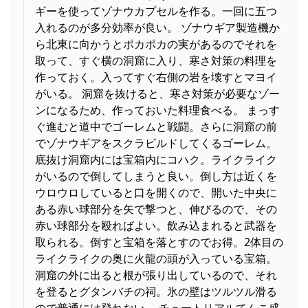
ギーを使ってゾナウカプセルを作る。一回に五つ
入れるのが多分効率が良い。 ゾナウギア製造機か
ら北東に向かうとポカポカの実があるのでそれを
取って、すぐ横の洞窟に入り、寒さ対策の料理を
作っておく。入ってすぐ右側の岩を壊すとマヨイ
がいる。 洞窟を抜けると、寒さ対策が必要なゾー
ンになるため、作っておいた料理食べる。 まっす
ぐ進むと道中でゴーレムと戦闘。さらに洞窟の前
でゾナウギアをスクラビルドしてくるゴーレム。
底抜け洞窟内には宝箱内にコハク。ライクライク
がいるので倒してしまうと良い。倒し方は近くを
ウロウロしていると口を開くので、開いた中央に
ある赤い球部分を矢で撃つと、伸びるので、その
赤い球部分を殴ればよい。飲み込まれると武器を
取られる。倒すと宝箱を落とすのでお得。2体目の
ライクライクの奥に火龍の頭が入っている宝箱。
洞窟の外に出ると根が張り出しているので、それ
を登るとグタンバチの祠。氷の壁はツルツル滑る
ので普通には登れない。 チュートリアルてんこ盛