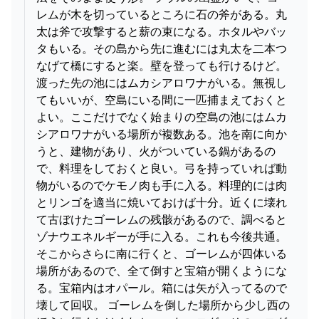
レムが木を切っているところに石の斧がある。丸
太は斧で攻撃すると薪の束になる。ホタルやバッ
タもいる。その島から先に進むには丸太を二本つ
なげて橋にすると楽。壁を登っても行けるけど。
渡った先の池にはムカシアロワナがいる。無視し
てもいいが、空島にいる間に一匹捕まえておくと
よい。ここだけでなく始まりの空島の池にはムカ
シアロワナがいる場所が複数ある。池を南に向か
うと、建物があり、火がついている鍋があるの
で、料理をしておくと良い。弓を持っていれば動
物がいるのでケモノ肉も手に入る。料理的には肉
とリンゴを適当に焼いておけば十分。近くに壊れ
て古ぼけたゴーレムの残骸があるので、調べると
ゾナウエネルギーが手に入る。これも今後共通。
そこからさらに南に行くと、ゴーレムが四体いる
場所があるので、全て倒すと宝箱が開くようにな
る。宝箱内はオパール。箱には矢が入ってるので
壊して回収。 ゴーレムを倒した場所から少し西の