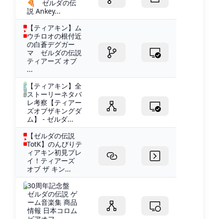
🍕 ゼルダの伝
説 Ankey...
【ティアキン】ム
ウチロオの根付近
の白蒼デグガー
マ ゼルダの伝説
ティアーズ オブ
...
【ティアキン】全
ストーリーネタバ
レ考察【ティアー
ズオブザキングダ
ム】 - ゼルダ...
【ゼルダの伝説
TotK】のんびりテ
ィアキン初見プレ
イ！ティアーズ
オブ ザ キン...
30周年記念盤
ゼルダの伝説 ゲ
ーム音楽集 商品
情報 日本コロム
ビアオフ...