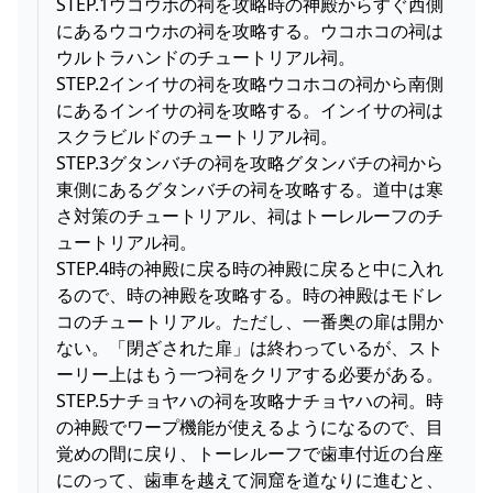
STEP.1ウコウホの祠を攻略時の神殿からすぐ西側
にあるウコウホの祠を攻略する。ウコホコの祠は
ウルトラハンドのチュートリアル祠。
STEP.2インイサの祠を攻略ウコホコの祠から南側
にあるインイサの祠を攻略する。インイサの祠は
スクラビルドのチュートリアル祠。
STEP.3グタンバチの祠を攻略グタンバチの祠から
東側にあるグタンバチの祠を攻略する。道中は寒
さ対策のチュートリアル、祠はトーレルーフのチ
ュートリアル祠。
STEP.4時の神殿に戻る時の神殿に戻ると中に入れ
るので、時の神殿を攻略する。時の神殿はモドレ
コのチュートリアル。ただし、一番奥の扉は開か
ない。「閉ざされた扉」は終わっているが、スト
ーリー上はもう一つ祠をクリアする必要がある。
STEP.5ナチョヤハの祠を攻略ナチョヤハの祠。時
の神殿でワープ機能が使えるようになるので、目
覚めの間に戻り、トーレルーフで歯車付近の台座
にのって、歯車を越えて洞窟を道なりに進むと、