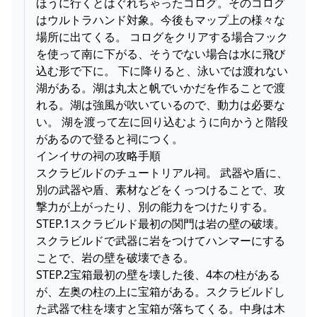
ほうに行くとはぐれちゃったコログ。そのコログ
はウルトラハンド対象。今後もマップ上の様々な
場所に出てくる。 コログをクリアする場合フック
を使って南に下がる、そうでない場合は水に飛び
込む形で下に。 下に降りると、泳いでは渡れない
湖がある。湖は丸太と帆でいかだを作ることで渡
れる。湖は強風が吹いているので、動力は必要な
い。 湖を渡って左に回り込むように向かうと階段
があるので登ると祠につく。
インイサの祠の攻略手順
スクラビルドのチュートリアル祠。 武器や盾に、
別の武器や盾、素材などをくっつけることで、攻
撃力が上がったり、別の能力をつけたりする。
STEP.1スクラビルド最初の関門は岩の壁の破壊。
スクラビルドで武器に岩をつけてハンマーにする
ことで、岩の壁を破壊できる。
STEP.2宝箱最初の壁を壊した後、4本の柱がある
が、左奥の柱の上に宝箱がある。スクラビルドし
た武器で柱を壊すと宝箱が落ちてくる。中身は木