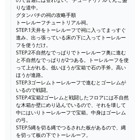
りな道中。
グタンバチの祠の攻略手順
トーレルーフチュートリアル祠。
STEP.1天井をトーレルーフで祠に入ってまっすぐ
進み、出っ張っている床の下に入ってトーレルー
フを使うだけ。
STEP.2不自然なでっぱりでトーレルーフ奥に進む
と不自然なでっぱりが2つある。トーレルーフを使
って上がれる。低いほうが宝箱で石の手斧。高い
ほうが進路。
STEP.3ゴーレムトーレルーフで進むとゴーレムが
いるので戦闘。
STEP.4宝箱2ゴーレムと戦闘したフロアには不自然
な木箱か壁にめり込んでいるので、それを壊して
中にはいりトーレルーフで宝箱。中身はゴーレム
の弓。
STEP.5縄を切る縄でつるされた板があるので、縄
を切って板の下でトーレルーフ。