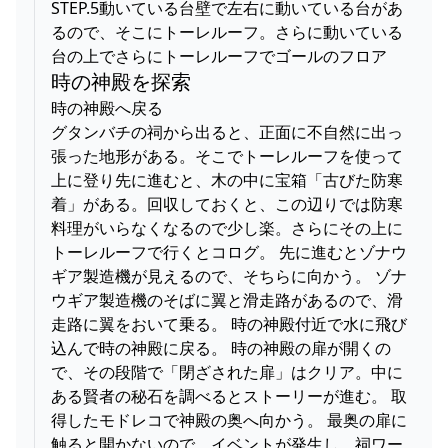
STEP.5動いている台壁で左右に動いている台があ
るので、そこにトーレルーフ。さらに動いている
台の上でさらにトーレルーフでゴールのフロア
時の神殿を探索
時の神殿へ戻る
グタンバチの祠から出ると、正面に不自然に出っ
張った地形がある。そこでトーレルーフを使って
上に登り先に進むと、木の中に宝箱「古びた防寒
着」がある。回収しておくと、この辺りでは防寒
料理がいらなくなるので少し楽。さらにその上に
トーレルーフで行くとコログ。 先に進むとゾナウ
ギア製造機が見えるので、そちらに向かう。 ゾナ
ウギア製造機のそばに翼と滑走路があるので、滑
走路に翼をおいて乗る。 時の神殿付近で水に飛び
込んで時の神殿に戻る。 時の神殿の扉が開くの
で、その段階で「閉ざされた扉」はクリア。中に
ある賢者の秘石を調べるとストーリーが進む。 取
得したモドレコで神殿の奥へ向かう。 最奥の扉に
触ると開かないので、イベントが発生し、祠ワー