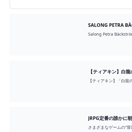
SALONG PETRA BÄ
Salong Petra Bäckströ
【ティアキン】白龍の爪 図鑑に載らない素材 - ゼルダの伝説 ティアーズオブザキングダム 攻略WIKI ティアキ
WIKI
【ティアキン】「白龍
JRPG定番の誰か
さまざまなゲームの“