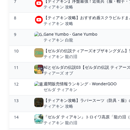
【ティアキン】序盤最強！近衛兵（服・帽子・ブ
7
ティアキン 攻略
【ティアキン攻略】おすすめ盾スクラビルドまとめ
8
ティアキン 攻略
Gane Yumbo - Gane Yumbo
9
ティアキン 白龍
【ゼルダの伝説ティアーズオブザキングダム】雪
10
ティアキン 龍の泪
AIとゼルダの伝説03【ゼルダの伝説 ティアーズ オ
11
ティアーズ オブ
週間販売情報ランキング - WonderGOO
12
ゼルダ ティアキン
【ティアキン攻略】ラバースーツ（防具・服）の
13
ティアキン 攻略
『ゼルダ ティアキン』トロイワ高原「龍の泪（地上
14
ティアキン 龍の泪