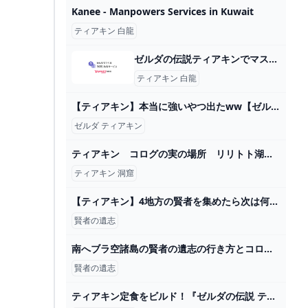
Kanee - Manpowers Services in Kuwait
ティアキン 白龍
ゼルダの伝説ティアキンでマスターソードを入手した後、白龍が高くて乗れ... - Yahoo!知恵袋
ティアキン 白龍
【ティアキン】本当に強いやつ出たww【ゼルダの伝説 ティアーズ オブ ザ キングダム】#shorts - YouTube
ゼルダ ティアキン
ティアキン コログの実の場所 リリトト湖西の洞窟周辺１ 武器・盾・弓のポーチ拡張方法 ＃１０３９ 【ゼルダの伝説ティアーズオブザキングダム】 - YouTube
ティアキン 洞窟
【ティアキン】4地方の賢者を集めたら次は何したら良いの？ ゼルダの伝説ティアキンまとめっち ゼルダの伝説ティアーズ オブ ザ キングダム
賢者の遺志
南へブラ空諸島の賢者の遺志の行き方とコログ 【ティアキン攻略】 - سی وید
賢者の遺志
ティアキン定食をビルド！『ゼルダの伝説 ティアキン』でハイラルを走り回り、ミルク粥をすすり肉を喰らう―ハードコアゲーミング料理 1枚目の写真・画像 インサイド