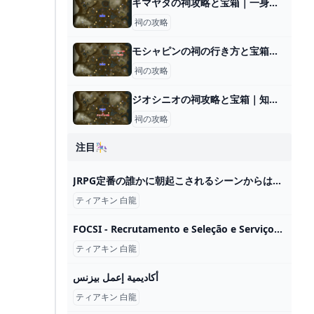
キマヤタの祠攻略と宝箱｜一身の戦い 粉砕
祠の攻略
モシャピンの祠の行き方と宝箱｜ラウルの祝福
祠の攻略
ジオシニオの祠攻略と宝箱｜知恵の輪
祠の攻略
注目🎠
JRPG定番の誰かに朝起こされるシーンからはじまる、この作品はなんでしょうか？【ゲーム冒頭イントロクイズ】 - 電撃オンライン
ティアキン 白龍
FOCSI - Recrutamento e Seleção e Serviços de RH para Londrina e Região
ティアキン 白龍
أكاديمية إعمل بيزنس
ティアキン 白龍