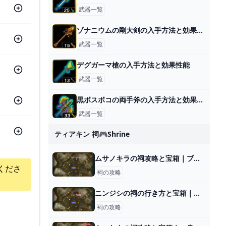
武器一覧
ゾナニウムの剛大剣の入手方法と効果性能
武器一覧
デグガーマ槍の入手方法と効果性能
武器一覧
黒ボスボコの両手斧の入手方法と効果性能
武器一覧
ティアキン 祠🎮shrine
ムサノキラの祠攻略と宝箱｜ブラブラと
くださ
祠の攻略
ニンジシの祠の行き方と宝箱｜ラウルの祝福
祠の攻略