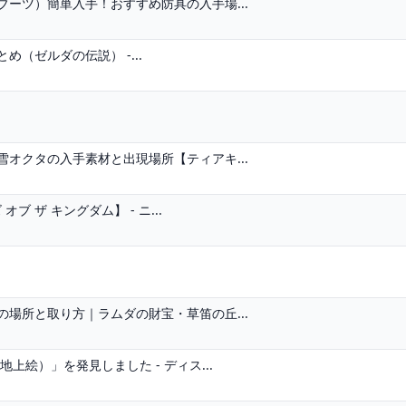
ーツ）簡単入手！おすすめ防具の入手場...
（ゼルダの伝説） -...
オクタの入手素材と出現場所【ティアキ...
ブ ザ キングダム】 - ニ...
場所と取り方｜ラムダの財宝・草笛の丘...
絵）」を発見しました - ディス...