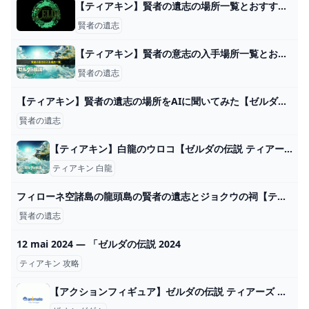
【ティアキン】賢者の遺志の場所一覧とおすすめ強化優先度【ゼルダの伝説ティアーズオブザキングダム】｜ゲームエイト
賢者の遺志
【ティアキン】賢者の意志の入手場所一覧とおすすめ使い道｜誰に使うべき？ ワイトのゲーム案内所
賢者の遺志
【ティアキン】賢者の遺志の場所をAIに聞いてみた【ゼルダの伝説ティアーズオブザキングダム】 : NANDEMOAI
賢者の遺志
【ティアキン】白龍のウロコ【ゼルダの伝説 ティアーズオブザキングダム】 hyperWiki
ティアキン 白龍
フィローネ空諸島の龍頭島の賢者の遺志とジョクウの祠【ティアキン攻略】 とあるゲームブログの軌跡
賢者の遺志
12 mai 2024 — 「ゼルダの伝説 2024
ティアキン 攻略
【アクションフィギュア】ゼルダの伝説 ティアーズ オブ ザ キングダム figma リンク ティアーズ オブ ザ キングダムver. DXエディション【送料無料】 アニメイト