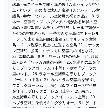
諸島 - 光スイッチで開く扉の裏 17. 南ハイラル空諸
島 - 丸いプールの底に沈んた宝箱 18. 北ハテール空
諸島 - 参考「北ハテール空諸島の祠と水晶」 19. ラ
ネール空諸島・ジルタグマチの祠がある球状の空
島の下層 20. 南オルディン空諸島 - レールで繋がっ
た4つの空島のうち、一番大きな空島にてトーレル
ーフして出た空島内部に宝箱 21. オルディン空諸
島 - ゴロン温泉の真上に位置する空島 22. ミナッカ
レ空諸島 - 参考「ミナッカレ空諸島の祠と水晶」
23. 雷鳴の島 - 参考「ワッカ遺跡の秘密」 24. 龍頭
島 - 参考「ワッカ遺跡の秘密」 25. 水湧きの島を守
りしブロックゴーレム（中等） - 参考「ゾーラの
里のシド」 26. ラネール空諸島を守りしブロック
ゴーレム（中等） 27. 西ハイラル空諸島を守りし
ブロックゴーレム（上等） 28. フィローネ空諸島
を守りしブロックゴーレム（上等） 29. 南ハテー
ル空諸島を守りしブロックゴーレム（上等） 30.
ヘブラ空域に巣食うキンググリオーク 31. ゲルド