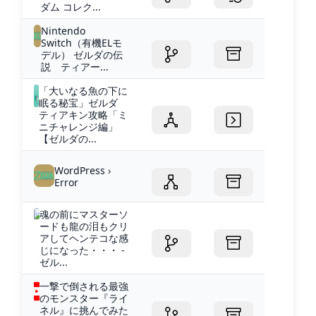
ダム コレク...
Nintendo
Switch（有機ELモ
デル） ゼルダの伝
説 ティアー...
「大いなる魚の下に
眠る秘宝」ゼルダ
ティアキン攻略「ミ
ニチャレンジ編」
【ゼルダの...
WordPress ›
Error
魂の前にマスターソ
ードも龍の泪もクリ
アしてヘンテコな感
じになった・・・ -
ゼル...
一撃で倒される最強
のモンスター『ライ
ネル』に挑んでみた