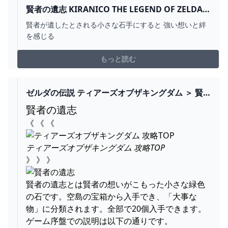
賢者の遺志 KIRANICO THE LEGEND OF ZELDA:
TEARS OF THE KINGDOM
賢者が遺したとされる小さな石手にすると 強い想いと絆
を感じる
もっと読む
ゼルダの伝説 ティアーズオブザキングダム ＞ 賢
者の遺志 - NJOY
賢者の遺志
《 《 《
ティアーズオブザキングダム 攻略TOP
》 》 》
賢者の遺志とは賢者の想いがこもった小さな緑色
の石です。空島の宝箱から入手でき、「大事な
物」に分類されます。全部で20個入手できます。
ゲーム序盤での説明は以下の通りです。