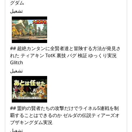
グダム
تشغيل
## 超絶カンタンに全賢者達と冒険する方法が発見さ
れた ティアキン TotK 裏技 バグ 検証 ゆっくり実況
Glitch
تشغيل
## 盟約の賢者たちの攻撃だけでライネル5連戦を制
覇することはできるのか ゼルダの伝説ティアーズオ
ブザキングダム実況
تشغيل