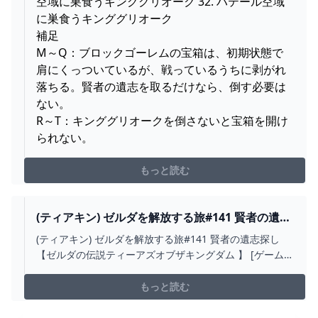
空域に巣食うキンググリオーク 32. ハテール空域
に巣食うキンググリオーク
補足
M～Q：ブロックゴーレムの宝箱は、初期状態で
肩にくっついているが、戦っているうちに剥がれ
落ちる。賢者の遺志を取るだけなら、倒す必要は
ない。
R～T：キンググリオークを倒さないと宝箱を開け
られない。
もっと読む
(ティアキン) ゼルダを解放する旅#141 賢者の遺志
探し 【ゼルダの伝説ティーアズオブザキングダム
(ティアキン) ゼルダを解放する旅#141 賢者の遺志探し
】 - ニコニコ動画
【ゼルダの伝説ティーアズオブザキングダム 】 [ゲーム] .
ツイッター（X）
→https://twitter.com/gcmVHOAlNEqUVxO
もっと読む