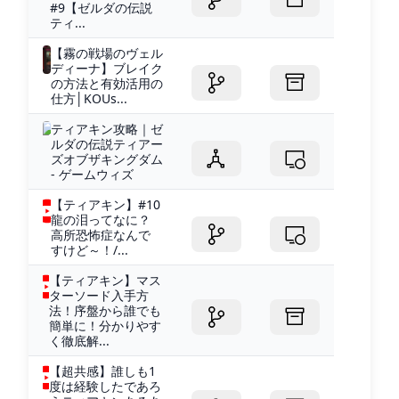
#9【ゼルダの伝説
ティ...
【霧の戦場のヴェル
ディーナ】ブレイク
の方法と有効活用の
仕方│KOUs...
ティアキン攻略｜ゼ
ルダの伝説ティアー
ズオブザキングダム
- ゲームウィズ
【ティアキン】#10
龍の泪ってなに？
高所恐怖症なんで
すけど～！/...
【ティアキン】マス
ターソード入手方
法！序盤から誰でも
簡単に！分かりやす
く徹底解...
【超共感】誰しも1
度は経験したであろ