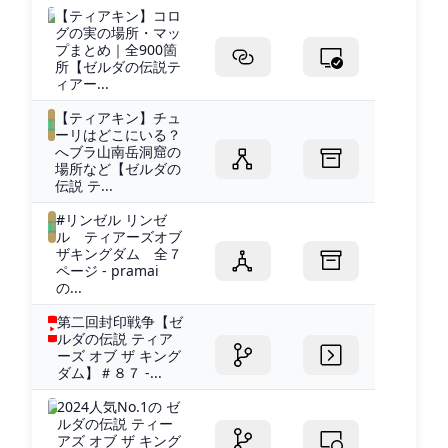
【ティアキン】コロ
グの実の場所・マッ
プまとめ｜全900箇
所【ゼルダの伝説テ
ィアー...
【ティアキン】チュ
ーリはどこにいる？
へブラ山南岳洞窟の
場所など【ゼルダの
伝説 テ...
#リンゼル リンゼ
ル ティアーズオブ
ザキングダム 全７
ページ - pramai
の...
第二回封印戦争【ゼ
ルダの伝説 ティア
ーズ オブ ザ キング
ダム】＃８７ -...
2024人気No.1の ゼ
ルダの伝説 ティー
アズ オブ ザ キング