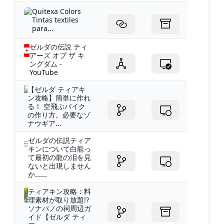
Quitexa Colors
Tintas textiles
para...
ゼルダの伝説 ティ
アーズ オブ ザ キ
ングダム -
YouTube
【ゼルダ ティアキ
ン攻略】簡単に作れ
る！ 空飛ぶバイク
の作り方。必要なゾ
ナウギア...
ゼルダの伝説ティア
キンについて白龍っ
て最初の龍の泪を見
ないと出現しません
か......
ティアキン攻略：料
理素材が取り放題!?
ソナパノの祠周辺ガ
イド【ゼルダ ティ