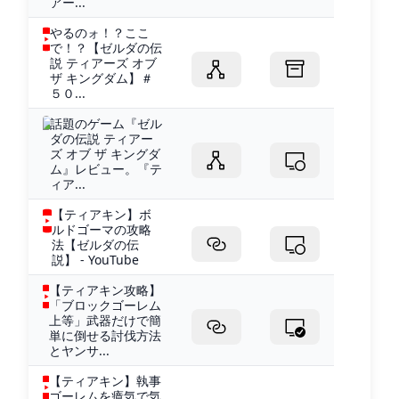
アー...
やるのォ！？ここ
で！？【ゼルダの伝
説 ティアーズ オブ
ザ キングダム】＃
５０...
話題のゲーム『ゼル
ダの伝説 ティアー
ズ オブ ザ キングダ
ム』レビュー。『テ
ィア...
【ティアキン】ボ
ルドゴーマの攻略
法【ゼルダの伝
説】 - YouTube
【ティアキン攻略】
「ブロックゴーレム
上等」武器だけで簡
単に倒せる討伐方法
とヤンサ...
【ティアキン】執事
ゴーレムを瘴気で気