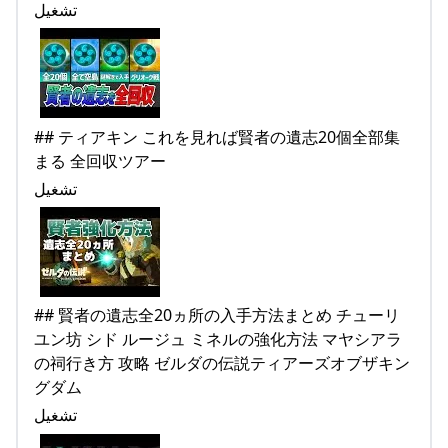
تشغيل
## ティアキン これを見れば賢者の遺志20個全部集
まる 全回収ツアー
تشغيل
## 賢者の遺志全20ヵ所の入手方法まとめ チューリ
ユン坊 シド ルージュ ミネルの強化方法 マヤシアラ
の祠行き方 攻略 ゼルダの伝説ティアーズオブザキン
グダム
تشغيل