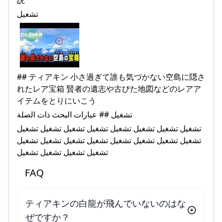
تشغيل
## ティアキン 小さ過ぎて誰も気づかない空島に隠さ
れたレア宝箱 賢者の遺志や古びた地図などのレアア
イテムをとりにいこう
تشغيل ## عبارات البحث ذات الصلة
تشغيل تشغيل تشغيل تشغيل تشغيل تشغيل تشغيل تشغيل
تشغيل تشغيل تشغيل تشغيل تشغيل تشغيل تشغيل تشغيل
تشغيل تشغيل تشغيل تشغيل
FAQ
ティアキンの白龍が飛んでいないのはな
ぜですか？