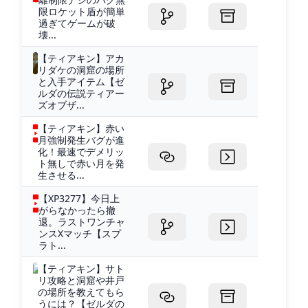
限ロケット盾が簡単
過ぎてゲームが破
壊...
【ティアキン】アカ
リダケの洞窟の場所
と入手アイテム【ゼ
ルダの伝説ティアー
ズオブザ...
【ティアキン】赤い
月強制発生バグが進
化！最速でデメリッ
ト無しで赤い月を発
生させる...
【XP3277】今日上
がらなかったら撤
退。ラストワンチャ
ンスXマッチ【スプ
ラト...
【ティアキン】サト
リ攻略と洞窟や井戸
の場所を教えてもら
うには？【ゼルダの