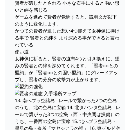
賢者が遺したとされる 小さな石手にすると 強い想
いと絆を感じる
ゲームを進めて賢者が覚醒すると、説明文が以下
のように変化します。
かつての賢者が遺した想い4つ揃えて女神像に捧げ
る事で 賢者との絆を より深める事ができると言わ
れている
使い道
女神像に祈ると、賢者の遺志4つと引き換えに、望
みの賢者との絆を深めてくれます。「賢者○○との
盟約」が「賢者○○との固い盟約」にグレードアッ
プし、賢者の分身の攻撃力が上がります。
13. 南へブラ空諸島 - レールで繋がった2つの空島
のうち、北の空島に宝箱 14. 北タバンタ空諸島 - レ
ールで繋がった3つの空島（西・中央間は損傷）の
うち、一番西の空島に宝箱 15. 北へブラ空諸島・
星見の島 - 参考「マヤシアラの祠」 16. 東ゲルド空