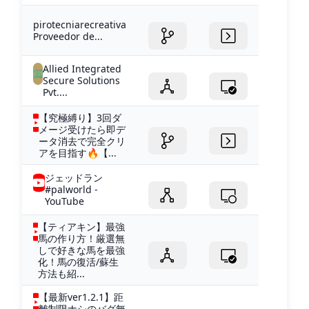
pirotecniarecreativa
Proveedor de...
Allied Integrated
Secure Solutions
Pvt....
【究極縛り】3回ダ
メージ受けたら即デ
ータ消去で完全クリ
アを目指す🔥【...
ジェッドラン
#palworld -
YouTube
【ティアキン】最強
馬の作り方！厳選無
しで好きな馬を最強
化！馬の復活/蘇生
方法も紹...
【最新ver1.2.1】距
離制限ナシのバグ無