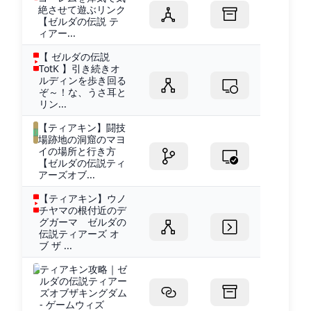
絶させて遊ぶリンク
【ゼルダの伝説 テ
ィアー...
【 ゼルダの伝説
TotK 】引き続きオ
ルディンを歩き回る
ぞ～！な、うさ耳と
リン...
【ティアキン】闘技
場跡地の洞窟のマヨ
イの場所と行き方
【ゼルダの伝説ティ
アーズオブ...
【ティアキン】ウノ
チヤマの根付近のデ
グガーマ ゼルダの
伝説ティアーズ オ
ブ ザ ...
ティアキン攻略｜ゼ
ルダの伝説ティアー
ズオブザキングダム
- ゲームウィズ