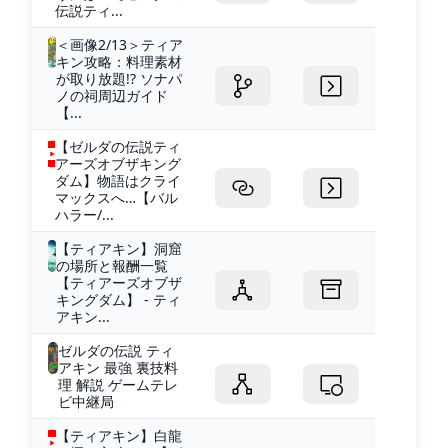
伝説ティ...
＜画像2/13＞ティア
キン攻略：料理素材
が取り放題!? ソナパ
ノの祠周辺ガイド
【...
【ゼルダの伝説ティ
アーズオブザキング
ダム】物語はクライ
マックスへ…【バル
ハラー/...
【ティアキン】洞窟
の場所と報酬一覧
【ティアーズオブザ
キングダム】 - ティ
アキン...
ゼルダの伝説 ティ
アキン 最強 裏技料
理 解説 ゲームテレ
ビ中継局
【ティアキン】白龍