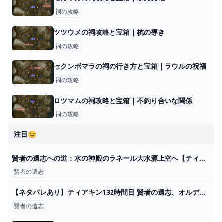
祠の攻略
ツツウメの祠攻略と宝箱｜杭の導き
祠の攻略
セクンボマラの祠の行き方と宝箱｜ラウルの祝福
祠の攻略
ロツマムの祠攻略と宝箱｜不釣り合いな関係
祠の攻略
注目😉
賢者の遺志への道：水の神殿のラネール大水源上空へ【ティアキン攻略】 とあるゲームブログの軌跡
賢者の遺志
【ネタバレあり】ティアキン132時間目 賢者の遺志、オルディンの大化石
賢者の遺志