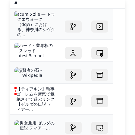
#
acum 5 zile — ドラ
クエウォーク
（dqw）におけ
る、神奈川のシヅク
の...
ハード・業界板の
スレッド
itest.5ch.net
賢者の石 -
Wikipedia
【ティアキン】執事
ゴーレムを瘴気で気
絶させて遊ぶリンク
【ゼルダの伝説 テ
ィアー...
男女兼用 ゼルダの
伝説 ティアー...