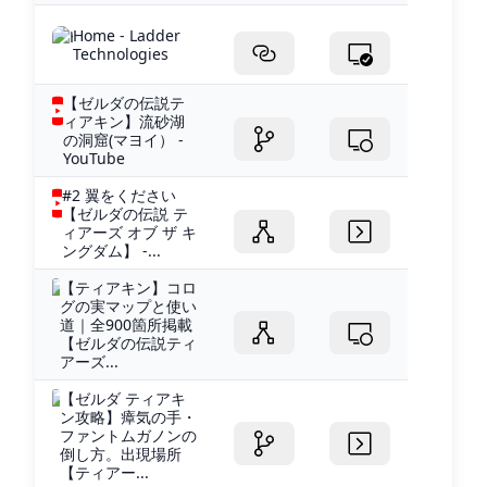
Home - Ladder
Technologies
【ゼルダの伝説テ
ィアキン】流砂湖
の洞窟(マヨイ） -
YouTube
#2 翼をください
【ゼルダの伝説 テ
ィアーズ オブ ザ キ
ングダム】 -...
【ティアキン】コロ
グの実マップと使い
道｜全900箇所掲載
【ゼルダの伝説ティ
アーズ...
【ゼルダ ティアキ
ン攻略】瘴気の手・
ファントムガノンの
倒し方。出現場所
【ティアー...