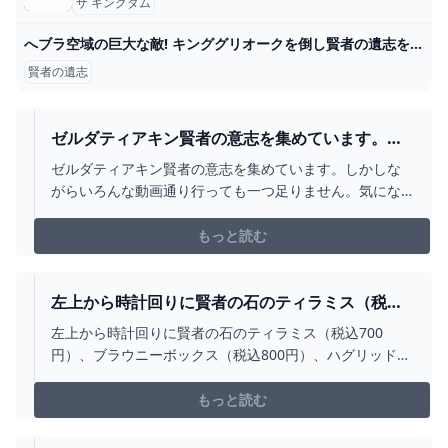
ザ キングダム
へブラ空域の巨大な敵! キンググリオークを倒し賢者の遺志を手に入れる方法 - YouTube
賢者の遺志
ゼルダティアキン賢者の意志を集めています。し
かしながらいろんな... - YAHOO!知恵袋
ゼルダティアキン賢者の意志を集めています。しかしな
がらいろんな動画通り行っても一つ足りません。気にな
るのは水の神殿のゴーレムを討伐する際に落とした気が
しなくもないんですよね(かなり前) そしたら下を全体...
もっと読む
左上から時計回りに賢者の石のティラミス（税込
700円）、ブラウニーボックス（税込800円）、ハ
左上から時計回りに賢者の石のティラミス（税込700
グリッドのバースデーチーズケーキ（税込900
円）、ブラウニーボックス（税込800円）、ハグリッドの
円）、ニフラーのチョコレートムース（税込900
バースデーチーズケーキ（税込900円）、ニフラーのチョ
円）。 - ハリポタ体験型施設はフードも充実！寮
コレートムース（税込900円）。 - ハリポタ体験型施設は
もっと読む
別プレート、ヘドウィグやニフラーのデザートも
フードも充実！寮別プレート、ヘドウィグやニフラーの
デザートも の画像ギャラリー 4件目（全12件）
[画像ギャラリー 4/12] - 映画ナタリー