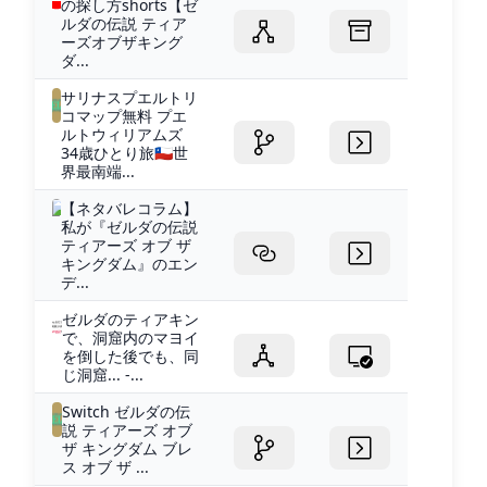
の探し方shorts【ゼ
ルダの伝説 ティア
ーズオブザキング
ダ...
サリナスプエルトリ
コマップ無料 プエ
ルトウィリアムズ
34歳ひとり旅🇨🇱世
界最南端...
【ネタバレコラム】
私が『ゼルダの伝説
ティアーズ オブ ザ
キングダム』のエン
デ...
ゼルダのティアキン
で、洞窟内のマヨイ
を倒した後でも、同
じ洞窟... -...
Switch ゼルダの伝
説 ティアーズ オブ
ザ キングダム ブレ
ス オブ ザ ...