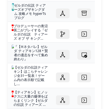
ゼルダの伝説 ティア
ーズオブザキングダ
ム 攻略メモ hyperTs
ブログ
プロデューサーの青沼
英二がプレイする『ゼ
ルダの伝説 ティアー
ズ オブ ザ キング...
『【※ネタバレ】ゼル
ダ ティアキン128＊賢
者の遺志をすべて集め
終わり』
【ゼルダの伝説ティア
キン】ほこらチャレン
ジ全31一覧表！ゲー
ム内の表示順で記載
し...
【ティアキン】ヒノッ
クスに大量の爆弾をば
らまくリンク【ゼルダ
の伝説 ティアーズ ...