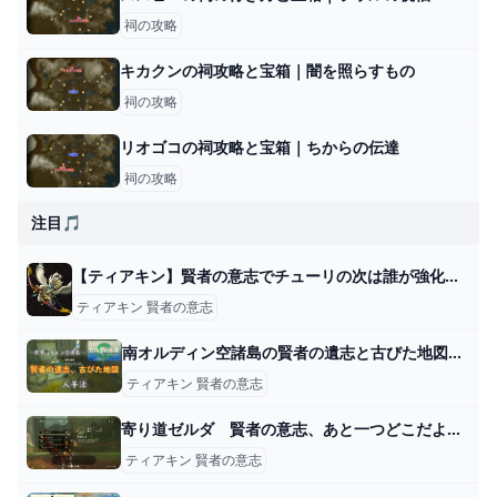
祠の攻略
キカクンの祠攻略と宝箱｜闇を照らすもの
祠の攻略
リオゴコの祠攻略と宝箱｜ちからの伝達
祠の攻略
注目🎵
【ティアキン】賢者の意志でチューリの次は誰が強化おすすめ？ ゼルダの伝説ティアキンまとめっち ゼルダの伝説ティアーズ オブ ザ キングダム
ティアキン 賢者の意志
南オルディン空諸島の賢者の遺志と古びた地図の取り方【ティアキン】 とあるゲームブログの軌跡
ティアキン 賢者の意志
寄り道ゼルダ 賢者の意志、あと一つどこだよ #無言 #ゼルダ #ティアキン - YouTube
ティアキン 賢者の意志