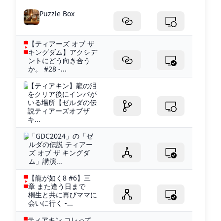
Puzzle Box
【ティアーズ オブ ザ
キングダム】アクシデ
ントにどう向き合う
か。 #28 -...
【ティアキン】龍の泪
をクリア後にインパが
いる場所【ゼルダの伝
説ティアーズオブザ
キ...
「GDC2024」の「ゼ
ルダの伝説 ティアー
ズ オブ ザ キングダ
ム」講演...
【龍が如く8 #6】三
章 また逢う日まで
桐生と共に再びママに
会いに行く -...
ティアキン コレって