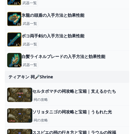
武器一覧
氷龍の頭盾の入手方法と効果性能
武器一覧
ボコ両手剣の入手方法と効果性能
武器一覧
白髪ライネルブレードの入手方法と効果性能
武器一覧
ティアキン 祠🎤shrine
セルタボマチの祠攻略と宝箱｜支えるかたち
祠の攻略
ソリョタニゴの祠攻略と宝箱｜うもれた光
祠の攻略
ススビエの祠の行き方と宝箱｜ラウルの祝福