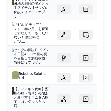
跡地の洞窟の場所と入
手アイテム【ゼルダの
伝説ティアーズオブ
ザ...
『ゼルダ ティアキ
ン』「赤い月」を寝過
ごすなんて、もったい
ない！ 実は料理
が“大...
ゼルダの伝説TotKプレ
イ日記4：３つ目の祠
を目指して洞窟探検！
冒険に役立つゾナ...
Robotics Solution
Ltd
【ティアキン攻略】蛮
族の服（防具）の場所
と取り方｜ラムダの財
宝・ゴングルの丘の
洞...