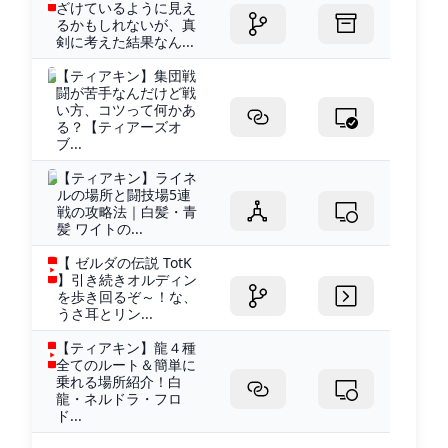
ざけているように見え
るかもしれないが、真
剣に考えた結果なん...
【ティアキン】集団戦
闘が苦手なんだけど戦
い方、コツって何かあ
る？【ティアーズオ
ブ...
【ティアキン】ライネ
ルの場所と闘技場5連
戦の攻略法｜白髪・青
髪 ワイトの...
【 ゼルダの伝説 TotK
】引き続きオルディン
を歩き回るぞ～！な、
うさ耳とリン...
【ティアキン】龍４種
全てのルート＆簡単に
乗れる場所紹介！白
龍・ネルドラ・フロ
ド...