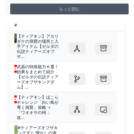
もっと読む
#
【ティアキン】アカリ
ダケの洞窟の場所と入
手アイテム【ゼルダの
伝説ティアーズオブ
ザ...
武器の特殊能力６選！
効果をまとめて紹介
【ゼルダの伝説ティア
ーズオブザキングダ
ム】...
【ティアキン】ほこら
チャレンジ「白い鳥が
導く洞窟」攻略 ＋
「ワオオサの祠 」
攻...
#ティアーズオブザキ
ングダム 懐かしの淑