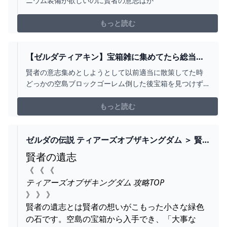
ニウム装備が欲しいのに賢者の意志ばか
もっと読む
【ゼルダティアキン】宝箱雑に集めてたら総当り
することになった。 – ゲーム攻略のかけら
賢者の意志集めとしようとして以前適当に散策してた時
どっかの空島ブロックゴーレム倒した後宝箱を見つけず
スルーして帰ったせいで総当りするハメになったわ… 宝
箱センサーいいよ 開けてない奴わかる 洞窟のマヨイもだ
もっと読む
けどセンサーはある程度近づかないと
ゼルダの伝説 ティアーズオブザキングダム ＞ 賢
者の遺志 - NJOY
賢者の遺志
《 《 《
ティアーズオブザキングダム 攻略TOP
》 》 》
賢者の遺志とは賢者の想いがこもった小さな緑色
の石です。空島の宝箱から入手でき、「大事な