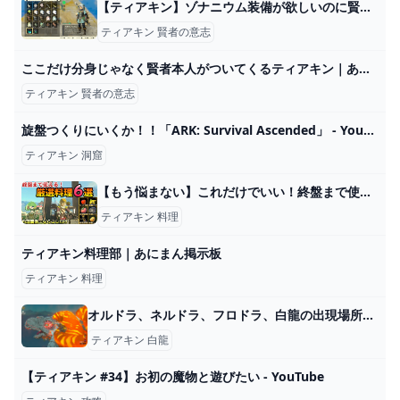
【ティアキン】ゾナニウム装備が欲しいのに賢者の意志ばかり出てくる…ｗ｜ぽちぽちゲーム速報
ティアキン 賢者の意志
ここだけ分身じゃなく賢者本人がついてくるティアキン｜あにまん掲示板
ティアキン 賢者の意志
旋盤つくりにいくか！！「ARK: Survival Ascended」 - YouTube
ティアキン 洞窟
【もう悩まない】これだけでいい！終盤まで使える厳選料理レシピと素材の入手場所【ティアキン】 - YouTube
ティアキン 料理
ティアキン料理部｜あにまん掲示板
ティアキン 料理
オルドラ、ネルドラ、フロドラ、白龍の出現場所！龍素材の入手方法と仕様【ゼルダ ティアーズオブザキングダム】 無垢ログ
ティアキン 白龍
【ティアキン #34】お初の魔物と遊びたい - YouTube