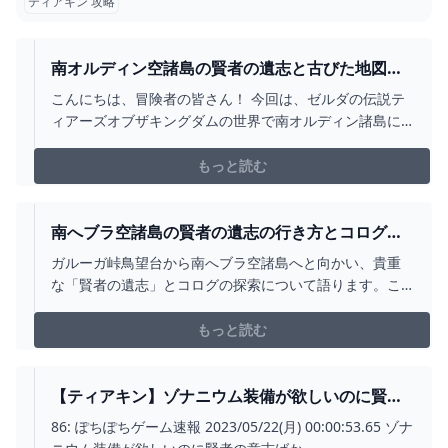
ティアキン 攻略
南オルディン空諸島の賢者の遺志と古びた地図の
取り方【ティアキン】 とあるゲームブログの軌跡
こんにちは、冒険者の皆さん！ 今回は、ゼルダの伝説テ
ィアーズオブザキングダムの世界で南オルディン諸島に
関する冒険をお届けします。 オルディン峡谷鳥望台から
上空へ向かい、南オルディン空諸島の小島に隠された
もっと読む
「賢者の遺志」と「古びた地図」を入手す
南へブラ空諸島の賢者の遺志の行き方とコログ
【ティアキン攻略】 - YOUTUBE
ガルーガ峠鳥望台から南へブラ空諸島へと向かい、貴重
な「賢者の遺志」とコログの探索について語ります。こ
の冒険は単に新たなアイテムを手に入れるだけではあり
ません。それはティアキンの神秘と美しさを発見する旅
もっと読む
でもあります。一緒にこの壮大な旅に出発し、ティアキ
ンの未知を探求しましょう！-------------------...
【ティアキン】ゾナニウム装備が欲しいのに賢者
の意志ばかり出てくる…Ｗ｜ぽちぽちゲーム速報
86: ぽちぽちゲーム速報 2023/05/22(月) 00:00:53.65 ゾナ