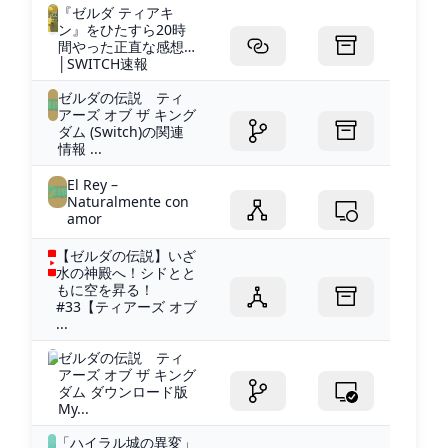
『ゼルダ ティアキ
ン』をひたすら20時
間やった正直な感想…
│SWITCH速報
ゼルダの伝説 ティ
アーズ オブ ザ キング
ダム (Switch)の関連
情報 ...
El Rey –
Naturalmente con
amor
【ゼルダの伝説】いざ
水の神殿へ！シドとと
もに空を昇る！
#33【ティアーズ オブ
...
ゼルダの伝説 ティ
アーズ オブ ザ キング
ダム ダウンロード版
My...
「ハイラル城の異変」