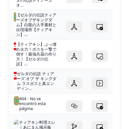
ダの伝説ティアーズ
オ...
【ゼルダの伝説ティア
ーズオブザキングダ
ム】白龍の入手素材と
出現場所【ティアキ
ン】...
【ティアキン】ぶっ壊
れ火力！ボスを一撃で
倒す！最強兵器の作り
方！【ゼルダの伝
説】...
ゼルダの伝説 ティア
ーズ オブ ザ キングダ
ム ラスボスと真エン
ディン...
404 - No se
encontró esta
página.
ティアキン料理スレ
｜あにまん掲示板