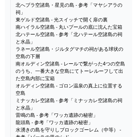
北へブラ空諸島・星見の島 - 参考「マヤシアラの
祠」
東ゲルド空諸島 - 光スイッチで開く扉の裏
南ハイラル空諸島 - 丸いプールの底に沈んた宝箱
北ハテール空諸島 - 参考「北ハテール空諸島の祠
と水晶」
ラネール空諸島・ジルタグマチの祠がある球状の
空島の下層
南オルディン空諸島 - レールで繋がった4つの空島
のうち、一番大きな空島にてトーレルーフして出
た空島内部に宝箱
オルディン空諸島 - ゴロン温泉の真上に位置する
空島
ミナッカレ空諸島 - 参考「ミナッカレ空諸島の祠
と水晶」
雷鳴の島 - 参考「ワッカ遺跡の秘密」
龍頭島 - 参考「ワッカ遺跡の秘密」
水湧きの島を守りしブロックゴーレム（中等） -