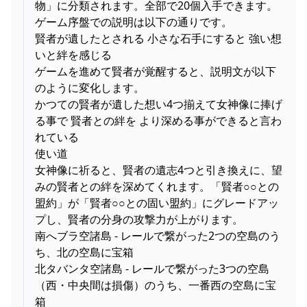
物」に分類されます。全部で20個入手できます。
ゲーム序盤での説明は以下の通りです。
賢者が遺したとされる 小さな石手にすると 強い想
いと絆を感じる
ゲームを進めて賢者が覚醒すると、説明文が以下
のように変化します。
かつての賢者が遺した想い4つ揃えて女神像に捧げ
る事で 賢者との絆を より深める事ができると言わ
れている
使い道
女神像に祈ると、賢者の遺志4つと引き換えに、望
みの賢者との絆を深めてくれます。「賢者○○との
盟約」が「賢者○○との固い盟約」にグレードアッ
プし、賢者の分身の攻撃力が上がります。
南へブラ空諸島 - レールで繋がった2つの空島のう
ち、北の空島に宝箱
北タバンタ空諸島 - レールで繋がった3つの空島
（西・中央間は損傷）のうち、一番西の空島に宝
箱