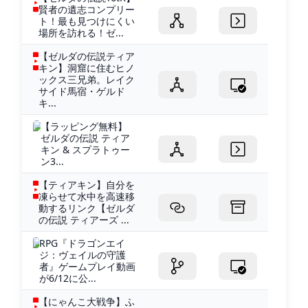
賢者の遺志コンプリー
ト！最も見つけにくい
場所を訪れる！ゼ...
【ゼルダの伝説ティア
キン】洞窟に住むヒノ
ックス三兄弟。レイク
サイド馬宿・ゲルド
キ...
【ラッピング無料】
ゼルダの伝説 ティア
キン & スプラトゥー
ン3...
【ティアキン】自分を
凍らせて水中を高速移
動するリンク【ゼルダ
の伝説 ティアーズ ...
RPG『ドラゴンエイ
ジ：ヴェイルの守護
者』ゲームプレイ動画
が6/12に公...
【にゃんこ大戦争】ふ