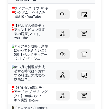
ティアーズ オブ ザ キ
ングダム やり込み
編#10 - YouTube
【ゼルダの伝説ティ
アキン】ビロン雪原
東の洞窟(マヨイ） -
YouTube
ティアキン攻略：序盤
にやっておきたいこと
5選【ゼルダ ティアー
ズ オブ ザ キン...
赤い月で料理が大成
功する時間は？おす
すめ料理と大成功の
効果は？...
【ゼルダの伝説 ティ
アーズ オブ ザ キング
ダム】38歳のティア
キン実況 あるみ...
【ティアキン】闘技場