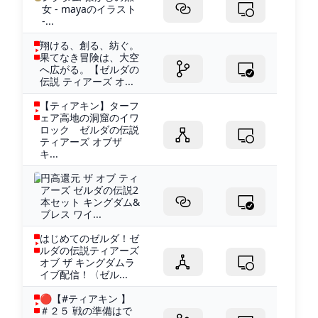
女 - mayaのイラスト
-...
翔ける、創る、紡ぐ。
果てなき冒険は、大空
へ広がる。【ゼルダの
伝説 ティアーズ オ...
【ティアキン】ターフ
ェア高地の洞窟のイワ
ロック ゼルダの伝説
ティアーズ オブザ
キ...
円高還元 ザ オブ ティ
アーズ ゼルダの伝説2
本セット キングダム&
ブレス ワイ...
はじめてのゼルダ！ゼ
ルダの伝説ティアーズ
オブ ザ キングダムラ
イブ配信！〈ゼル...
🔴【#ティアキン 】
＃２５ 戦の準備はで