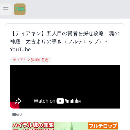
Open main menu
ティアキン
【ティアキン】五人目の賢者を探せ攻略 魂の
ティアキン 祠
神殿 太古よりの導き（フルテロップ） -
YouTube
ティアキン 武器
ティアキン 賢者の意志
ティアキン 攻略
#0