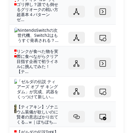
ゴリ押し？誰でも倒せ
るグリオークの戦い方
超基本４パターン
ゼ...
NintendoSwitchの次
世代機、Switch2はも
うすぐ発表される？...
リンクが食べた物を実
際に食べながらクリア
目指す企画で初ライネ
ルに挑んでみた！
【テ...
「ゼルダの伝説 ティ
アーズ オブ ザ キング
ダム」が完成、武器を
くっつけて新しい...
【ティアキン】ゾナニ
ウム装備が欲しいのに
賢者の意志ばかり出て
くる…ｗ｜ぽちぽち...
【ゼルダの伝説TotK】