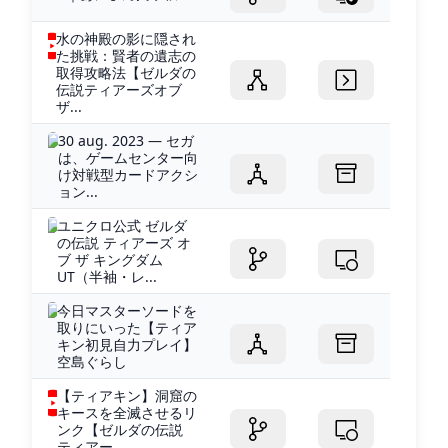
水の神殿の影に隠され
た挑戦：賢者の遺志の
取得攻略法【ゼルダの
伝説ティアーズオブ
ザ...
30 aug. 2023 — セガ
は、ゲームセンター向
け対戦型カードアクシ
ョン...
ユニクロ公式 ゼルダ
の伝説 ティアーズ オ
ブ ザ キングダム
UT（半袖・レ...
今日マスターソードを
取りにいった【ティア
キン初見自力プレイ】
空島ぐらし
【ティアキン】洞窟の
キースを全滅させるリ
ンク【ゼルダの伝説
ティアー...