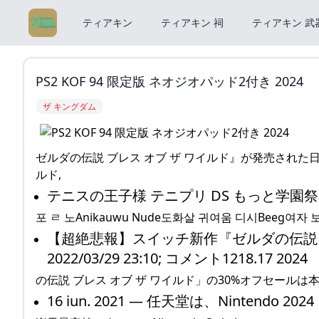
ティアキン
ティアキン 祠
ティアキン 武
PS2 KOF 94 限定版 ネオジオパッド2付き 2024
ザ キングダム
ゼルダの伝説 ブレス オブ ザ ワイルド』が発売された日。
ルド,
テニスの王子様 テニプリ DS もっと学園
포 ㄹ 노Anikauwu Nude도화살 귀여움 디시Beeg
【超絶悲報】スイッチ新作『ゼルダの伝説 
2022/03/29 23:10; コメント1218.17 2024
の伝説 ブレス オブ ザ ワイルド」の30%オフセールは本
16 iun. 2021 — 任天堂は、Nintendo 2024