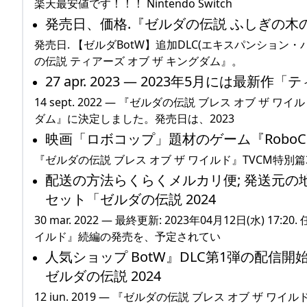
楽天最安値です！！！ Nintendo Switch
発売日、価格.『ゼルダの伝説 ふしぎの木の実』の
発売日. 【ゼルダBotW】追加DLC(エキスパンション・パス)
の伝説 ティアーズ オブ ザ キングダム』。
27 apr. 2023 — 2023年5月には最新作「
14 sept. 2022 — 『ゼルダの伝説 ブレス オブ 
ダム』に決定しました。発売日は、2023
映画「ロボコップ」題材のゲーム『RoboCop:
『ゼルダの伝説 ブレス オブ ザ ワイルド』TVCM特別
配送の方法らくらくメルカリ便; 発送元の地域
セット「ゼルダの伝説 2024
30 mar. 2022 — 最終更新: 2023年04月12日(水) 1
イルド』続編の発売を、予定されてい
人気ショップ BotW』DLC第1弾の配信開
ゼルダの伝説 2024
12 iun. 2019 — 『ゼルダの伝説 ブレス オブ ザ ワ