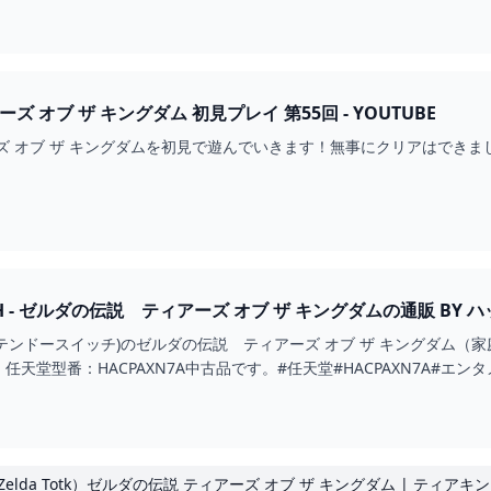
ズ オブ ザ キングダム 初見プレイ 第55回 - YOUTUBE
ズ オブ ザ キングダムを初見で遊んでいきます！無事にクリアはでき
ITCH - ゼルダの伝説 ティアーズ オブ ザ キングダムの通販 B
tch(ニンテンドースイッチ)のゼルダの伝説 ティアーズ オブ ザ キング
天堂型番：HACPAXN7A中古品です。#任天堂#HACPAXN7A#エ
elda Totk）ゼルダの伝説 ティアーズ オブ ザ キングダム | ティアキ