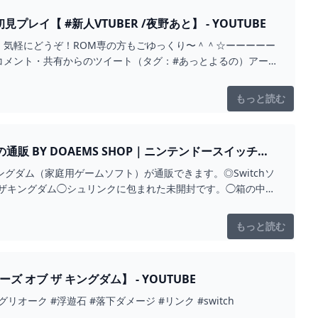
イ【 #新人VTUBER /夜野あと】 - YOUTUBE
気軽にどうぞ！ROM専の方もごゆっくり〜＾＾☆ーーーーー
コメント・共有からのツイート（タグ：#あっとよるの）アー
もっと読む
ブザキングダム◯シュリンクに包まれた未開封です。◯箱の中に
ック匿名ヤマト運輸ネコポスで発送してポスト投函されます。
ポス到着予定は下記参照◾️翌日到着予定の地域東北地方、関東
もっと読む
翌々日〜数日到着予定の地域沖縄◾️3日後〜数日到着予定の地
出品していますので下記をクリックして組み合わせなどもご相
ブ ザ キングダム】 - YOUTUBE
ーク #浮遊石 #落下ダメージ #リンク #switch