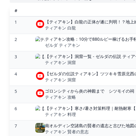
#
【ティアキン】白龍の正体が遂に判明！？地上絵
1
ティアキン 白龍
ティアキン攻略：10分で880ルピー稼げるお手軽
2
ゼルダ ティアキン
【ティアキン】洞窟一覧 - ゼルダの伝説 ティアー
3
ティアキン 洞窟
【ゼルダの伝説ティアキン】ツツキキ雪原北西の洞窟(
4
ティアキン 洞窟
ゴロンシティから炎の神殿まで シツモイの祠 
5
ティアキン 攻略
【ティアキン】寒さ/暑さ対策料理｜耐熱耐寒【テ
6
ティアキン 料理
南オルディン空諸島の賢者の遺志と古びた地図の取
7
ティアキン 賢者の意志