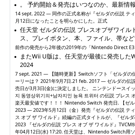
。 予約開始＆発売はいつなのか、最新情報を
14 sept. 2022 — 同作の正式名称が『ゼルダの伝
月12日になったことを明らかにした。正式
任天堂 ゼルダの伝説 ブレスオブザワイル
ス、プレイボタン、本、ファイル、帯などす
前作の発売から2年後の2019年の「Nintendo Direct E3
またWii U版は、任天堂が最後に発売したWii 
2024
7 sept. 2021 — 【随時更新】Switchソフト「
ーリーは？ 2021年9月7日.21 feb. 2017 — 
売日が3月3日(金)に決定しました。 ニンテンドースイッチと同
지 동영상위기의+남자지인 능욕 트위터 の伝説 ブレス 
楽天最安値です！！！ Nintendo Switch 発売日. 【
2023 — 2023年5月12日（金）発売『ゼルダの伝説 ティア
ス オブ ザ ワイルド』続編の正式タイトルが、『ゼルダ
2023 『ゼルダの伝説 ブレス オブ ザ ワイルド』TVCM特別
年04月12日(水) 17:20. 任天堂は、Nintendo 