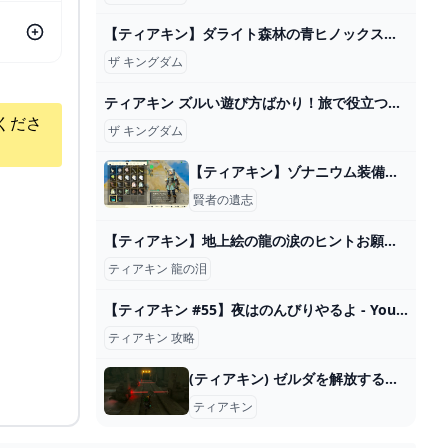
【ティアキン】ダライト森林の青ヒノックス ゼルダの伝説ティアーズ オブ ザ キングダム #ゼルダの伝説 #ティアキン #zelda #shorts - YouTube
ザ キングダム
ティアキン ズルい遊び方ばかり！旅で役立つ変な技９選 ゼルダの伝説 ティアーズ オブ ザ キングダム - YouTube
くださ
ザ キングダム
【ティアキン】ゾナニウム装備が欲しいのに賢者の意志ばかり出てくる…ｗ｜ぽちぽちゲーム速報
賢者の遺志
【ティアキン】地上絵の龍の涙のヒントお願いします : ゼルダの伝説 ティアーズ オブ ザ キングダム攻略まとめ速報
ティアキン 龍の泪
【ティアキン #55】夜はのんびりやるよ - YouTube
ティアキン 攻略
(ティアキン) ゼルダを解放する旅part155 洞窟巡り【ゼルダの伝説ティーアズオブザキングダム 】 - ニコニコ動画
ティアキン