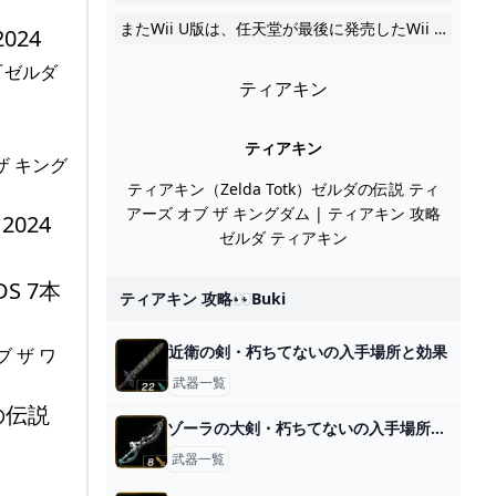
またWii U版は、任天堂が最後に発売したWii U用ソフトとなった。 通常のNintendo Switch版、Wii 2024
024
売『ゼルダ
ティアキン
ティアキン
ザ キング
ティアキン（Zelda Totk）ゼルダの伝説 ティ
アーズ オブ ザ キングダム | ティアキン 攻略
024
ゼルダ ティアキン
S 7本
ティアキン 攻略👀buki
近衛の剣・朽ちてないの入手場所と効果
ブ ザ ワ
武器一覧
の伝説
ゾーラの大剣・朽ちてないの入手場所と効果
武器一覧