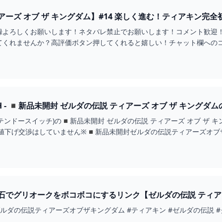
ズ オブ ザ キングダム】#14 楽しく進む！ティアキン完全初見プレ
録よろしくお願いします！ネタバレ禁止でお願いします！コメント歓迎！
てくれませんか？高評価ボタン押してくれると嬉しい！チャット欄への
うれしいで...
 キングダムの通販 BY DOAEMS SHOP｜ニンテンドースイッチな
 ゼルダの伝説 ティアーズ オブ ザ キングダム（家庭用ゲームソフト）が通販できます。◎Switchソ
※値下げ交渉はしていません※◾️新品未開封ゼルダの伝説ティアーズオ
ッケージ版です。ダウンロード版ではありません。◯かんたんラクマパ
で当日発送。◯日曜日〜土曜日まで毎日発送しています。◯発送からネコ
方◾️翌々日到着予定の地域北海道、中国地方、四国地方、九州地方◾️
都合や荷物量や天候、交通状況などで遅延する事もあります他にも商品
一覧#doaemゼルダ出品一覧
でグリオークをボコボコにするリンク【ゼルダの伝説 ティアーズ オ
ダの伝説ティアーズオブザキングダム #ティアキン #ゼルダの伝説 #グリオ