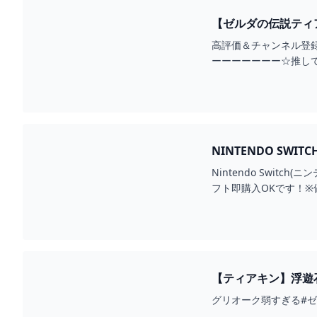
【ゼルダの伝説ティアー
高評価＆チャンネル登
ーーーーーーー☆推し
カイブへのコメント等も
NINTENDO SWITCH - ◾️新品未開封 ゼルダの伝説 ティアーズ オブ ザ
らラクマ
Nintendo Switch(ニンテンドースイッチ)の◾️新品未開封
フト即購入OKです！
ソフトが入っているパ
◯16時までお支払い
地方、中部地方、近畿地
域離島※ヤマト運輸の
談下さい#doaem出品
【ティアキン】浮遊石
グリオーク弱すぎる#ゼル