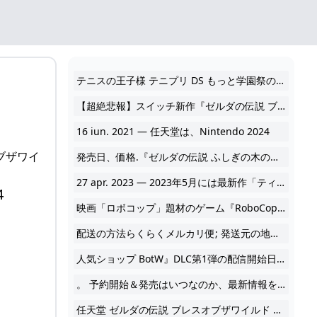
テニスの王子様 テニプリ DS もっと学園祭の王子様 ドキドキサバイバル「ゼルダの伝説 2024
【超絶悲報】スイッチ新作『ゼルダの伝説 ブレスオブザワイルド2』2023年春に発売延期. 2022/03/29 23:10; コメント1218.17 2024
16 iun. 2021 — 任天堂は、Nintendo 2024
オブザワイ
発売日、価格.『ゼルダの伝説 ふしぎの木の実』の2作が、「ゲームボーイ Nintendo Switch 2024
27 apr. 2023 — 2023年5月には最新作「ティアーズ 2024
4
映画「ロボコップ」題材のゲーム『RoboCop: Rogue City』海外版の発売日が11月2日に延期 2024
配送の方法らくらくメルカリ便; 発送元の地域東京都; 発送までの日数1~2日で発送.ドラクエ DS 7本セット「ゼルダの伝説 2024
人気ショップ BotW』DLC第1弾の配信開始日、第2弾概要が公開。英傑4人 DLC収録 ゼルダの伝説 ゼルダの伝説 2024
。 予約開始＆発売はいつなのか、最新情報をまとめ、随時更新しています。 （ブレワイ2 2024
任天堂 ゼルダの伝説 ブレスオブザワイルド サウンドトラックの初期限定版です。CD 5枚、ケース、プレイボタン、本、ファイル、帯などすべて揃っています。発売日に 2024