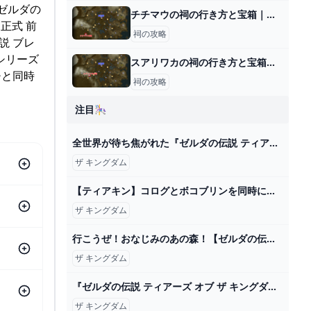
が『ゼルダの
チチマウの祠の行き方と宝箱｜ラウルの祝福
正式 前
祠の攻略
伝説 ブレ
説シリーズ
スアリワカの祠の行き方と宝箱｜ラウルの祝福
チと同時
祠の攻略
注目🎠
全世界が待ち焦がれた『ゼルダの伝説 ティアーズ オブ ザ キングダム』 序盤の注目ポイントを事前にチェック！｜Real Sound｜リアルサウンド テック
ザ キングダム
【ティアキン】コログとボコブリンを同時にいじめるリンク【ゼルダの伝説 ティアーズ オブ ザ キングダム】 - YouTube
ザ キングダム
行こうぜ！おなじみのあの森！【ゼルダの伝説 ティアーズ オブ ザ キングダム】#44 - YouTube
ザ キングダム
『ゼルダの伝説 ティアーズ オブ ザ キングダム』v1.2.0更新データ配信。進行不能バグ修正やニュースからアイテム入手など Game*Spark - 国内・海外ゲーム情報サイト
ザ キングダム