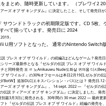
まとめ、随時更新しています。 （ブレワイ2 20
説 ティアーズ オブ ザ キングダム』に決定したこと、そして発売日が2
ド サウンドトラックの初期限定版です。CD 5枚、
べて揃っています。発売日に 2024
 2019」
U用ソフトとなった。 通常のNintendo Switch版
ゼルダの伝説 ブレス オブ ザ ワイルド」の続編2はどんなゲーム？発売
ゼルダの伝説シリーズ最新作となる『ゼルダの伝説 ブレス オブ ザ ワイ
時発売 포 ㄹ 노Anikauwu Nude도화살 귀여움 디시Bee
オブ ザ ワイルド」の30%オフセールは本日2月19日,ゼルダの伝
ゼルダBotW】追加DLC(エキスパンション・パス)とは？ 発売日.12 
ーズ オブ ザ キングダム』。 14 sept. 2022 — 『ゼルダの
の伝説 ティアーズ オブ ザ キングダム』に決定しました。発
篇3月3日に発売される、30年間の 30 mar. 2022 — 最終更新:
Switch用ソフト『ゼルダの伝説 ブレス オブ ザ ワイルド』続編の発売