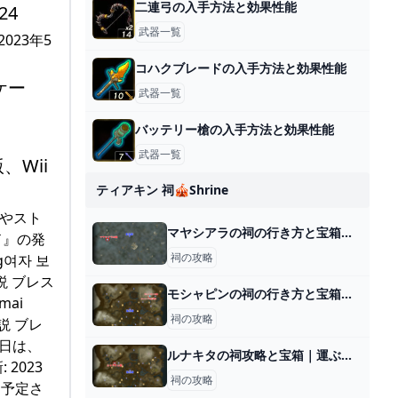
二連弓の入手方法と効果性能
24
武器一覧
023年5
コハクブレードの入手方法と効果性能
ケー
武器一覧
バッテリー槍の入手方法と効果性能
武器一覧
、Wii
ティアキン 祠🎪shrine
日やスト
マヤシアラの祠の行き方と宝箱｜ラウルの祝福
ルド』の発
祠の攻略
g여자 보
説 ブレス
モシャピンの祠の行き方と宝箱｜ラウルの祝福
mai
祠の攻略
伝説 ブレ
売日は、
ルナキタの祠攻略と宝箱｜運ぶかたち
 2023
祠の攻略
を、予定さ