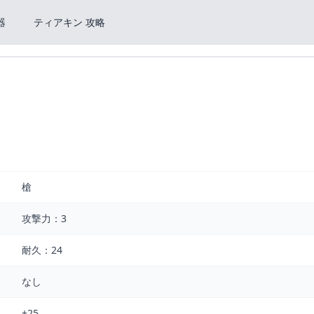
器
ティアキン 攻略
槍
攻撃力：3
耐久：24
なし
+25