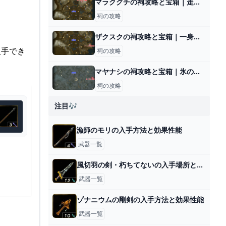
マラクグチの祠攻略と宝箱｜走破するもの
祠の攻略
ザクスクの祠攻略と宝箱｜一身の戦い 上昇
入手でき
祠の攻略
マヤナシの祠攻略と宝箱｜氷の導き
祠の攻略
注目🎶
漁師のモリの入手方法と効果性能
武器一覧
風切羽の剣・朽ちてないの入手場所と効果
武器一覧
ゾナニウムの剛剣の入手方法と効果性能
武器一覧