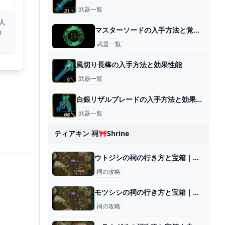
武器一覧
人
マスターソードの入手方法と覚醒のやり方
の
。
武器一覧
風切り長棒の入手方法と効果性能
武器一覧
白銀リザルブレードの入手方法と効果性能
武器一覧
ティアキン 祠🎀shrine
ウトジシの祠の行き方と宝箱｜ラウルの祝福
祠の攻略
モツシシの祠の行き方と宝箱｜ラウルの祝福
祠の攻略