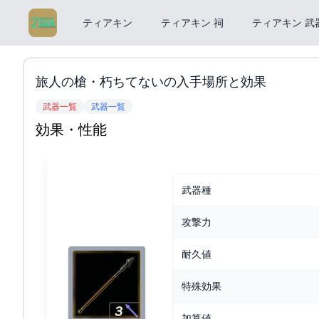
ティアキン
ティアキン 祠
ティアキン 武
旅人の槍・朽ちてないの入手場所と効果
武器一覧
武器一覧
効果・性能
武器種
攻撃力
耐久値
特殊効果
加算値