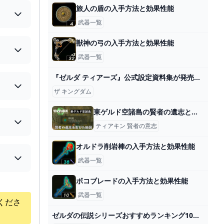
旅人の盾の入手方法と効果性能
武器一覧
獣神の弓の入手方法と効果性能
武器一覧
『ゼルダ ティアーズ』公式設定資料集が発売に！予約受付中 – Nintendo DREAM WEB
ザ キングダム
東ゲルド空諸島の賢者の遺志と古びた地図の取り方【ティアキン】 とあるゲームブログの軌跡
ティアキン 賢者の意志
オルドラ削岩棒の入手方法と効果性能
武器一覧
ボコブレードの入手方法と効果性能
武器一覧
くださ
ゼルダの伝説シリーズおすすめランキング10選。時系列についても解説