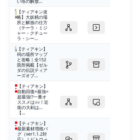
い塔の解放...
【ティアキン攻
略】大妖精の場
所と解放の仕方
（テーラ・ミジ
ャー・クチュー
ラ・シー...
【ティアキン】
祠の場所マップ
と攻略｜全152
箇所掲載【ゼル
ダの伝説ティア
ーズオブ...
【ティアキン】
自動回復×最強=
超最強!?一番オ
ススメは○○！近
衛の大剣は...
【...
【ティアキン】
最新素材増殖バ
グ（ver1.1.2対
応）！ビトウォ