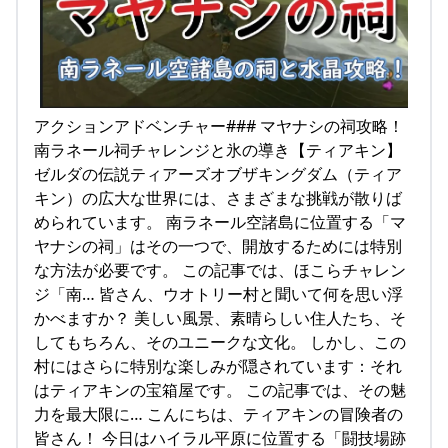
アクションアドベンチャー### マヤナシの祠攻略！
南ラネール祠チャレンジと氷の導き【ティアキン】
ゼルダの伝説ティアーズオブザキングダム（ティア
キン）の広大な世界には、さまざまな挑戦が散りば
められています。 南ラネール空諸島に位置する「マ
ヤナシの祠」はその一つで、開放するためには特別
な方法が必要です。 この記事では、ほこらチャレン
ジ「南… 皆さん、ウオトリー村と聞いて何を思い浮
かべますか？ 美しい風景、素晴らしい住人たち、そ
してもちろん、そのユニークな文化。 しかし、この
村にはさらに特別な楽しみが隠されています：それ
はティアキンの宝箱屋です。 この記事では、その魅
力を最大限に… こんにちは、ティアキンの冒険者の
皆さん！ 今日はハイラル平原に位置する「闘技場跡