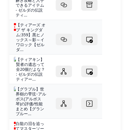
解き攻略と入手
できるアイテム
- ゼルダの伝説
ティ...
【ティアーズ オ
ブ ザ キングダ
ム:359】黒ヒノ
ックス～影～イ
ワロック【ゼル
ダ...
【ティアキン】
賢者の遺志って
全20個だよな？
: ゼルダの伝説
ティアー...
【グラブル】世
界樹の雫弦･アル
ボス(アルボス
琴)の評価/性能
まとめ【グラン
ブルー...
白龍の泪を追っ
てマスターソー