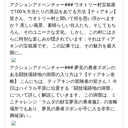
アクションアドベンチャー### ウオトリー村宝箱屋
で100％大当たりの景品をあてる方法【ティアキン】
皆さん、ウオトリー村と聞いて何を思い浮かべます
か？ 美しい風景、素晴らしい住人たち、そしてもち
ろん、そのユニークな文化。 しかし、この村にはさ
らに特別な楽しみが隠されています：それはティア
キンの宝箱屋です。 この記事では、その魅力を最大
限に…
アクションアドベンチャー### 夢見の勇者ズボンの
ある闘技場跡地の洞窟の入り方は？【ティアキン攻
略】 こんにちは、ティアキンの冒険者の皆さん！ 今
日はハイラル平原に位置する「闘技場跡地の洞窟」
について詳しく解説していきます。 この洞窟は、ミ
ニチャレンジ「ラムダの財宝夢見の勇者服2」の攻略
場所でもあり、夢見の勇者ズボンが手に入る非常に
興味深い…