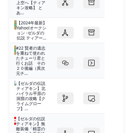
上空へ【ティア
キン攻略】 と
あ...
【2024年最新】
Yahoo!オークシ
ョン -ゼルダの
伝説 ティアー...
#22 賢者の遺志
を重ねて使われ
たチューリ君と
行くお話 その
２０後編（異次
元チ...
【ゼルダの伝説
ティアキン】北
ハイラル平原の
洞窟の攻略【ク
ライムグロー
ブ】...
【ゼルダの伝説
ティアキン】無
敵装備「精霊の