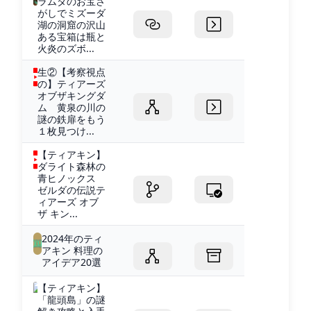
ラムダのお宝さ
がしでミズーダ
湖の洞窟の沢山
ある宝箱は瓶と
火炎のズボ...
生②【考察視点
の】ティアーズ
オブザキングダ
ム 黄泉の川の
謎の鉄扉をもう
１枚見つけ...
【ティアキン】
ダライト森林の
青ヒノックス
ゼルダの伝説テ
ィアーズ オブ
ザ キン...
2024年のティ
アキン 料理の
アイデア20選
【ティアキン】
「龍頭島」の謎