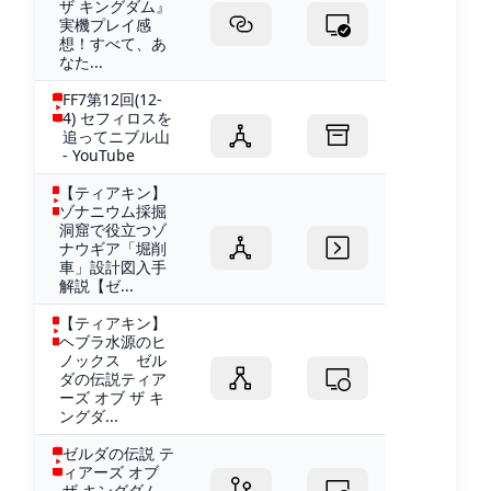
ザ キングダム』
実機プレイ感
想！すべて、あ
なた...
FF7第12回(12-
4) セフィロスを
追ってニブル山
- YouTube
【ティアキン】
ゾナニウム採掘
洞窟で役立つゾ
ナウギア「堀削
車」設計図入手
解説【ゼ...
【ティアキン】
ヘブラ水源のヒ
ノックス ゼル
ダの伝説ティア
ーズ オブ ザ キ
ングダ...
ゼルダの伝説 テ
ィアーズ オブ
ザ キングダム -