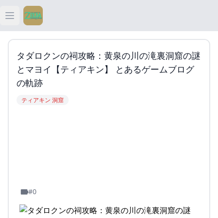
Open main menu
ティアキン
タダロクンの祠攻略：黄泉の川の滝裏洞窟の謎
ティアキン 祠
とマヨイ【ティアキン】 とあるゲームブログ
の軌跡
ティアキン 武器
ティアキン 洞窟
ティアキン 攻略
#0