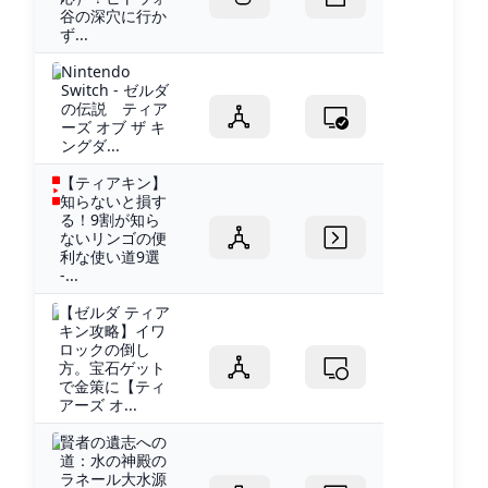
谷の深穴に行か
ず...
Nintendo
Switch - ゼルダ
の伝説 ティア
ーズ オブ ザ キ
ングダ...
【ティアキン】
知らないと損す
る！9割が知ら
ないリンゴの便
利な使い道9選
-...
【ゼルダ ティア
キン攻略】イワ
ロックの倒し
方。宝石ゲット
で金策に【ティ
アーズ オ...
賢者の遺志への
道：水の神殿の
ラネール大水源