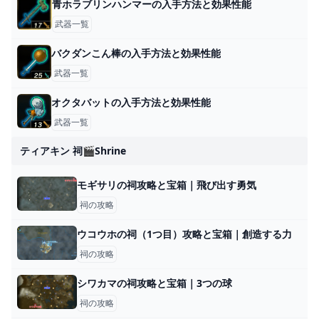
青ホラブリンハンマーの入手方法と効果性能
武器一覧
バクダンこん棒の入手方法と効果性能
武器一覧
オクタバットの入手方法と効果性能
武器一覧
ティアキン 祠🎬shrine
モギサリの祠攻略と宝箱｜飛び出す勇気
祠の攻略
ウコウホの祠（1つ目）攻略と宝箱｜創造する力
祠の攻略
シワカマの祠攻略と宝箱｜3つの球
祠の攻略