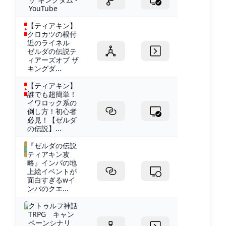
YouTube
【ティアキン】
クロカツの根付
近のライネル
ゼルダの伝説テ
ィアーズオブ ザ
キングダ...
【ティアキン】
誰でも超簡単！
イワロック系の
倒し方！初心者
必見！【ゼルダ
の伝説】...
『ゼルダの伝説
ティアキン攻
略』インパの地
上絵イベントが
面白すぎるwイ
ンパのクエ...
クトゥルフ神話
TRPG キャン
ペーンシナリ