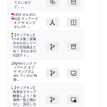
て人いるけ
ど、...
24SS ゼルダの
伝説 ティアーズ
オブ ザ キング
ダム UT -...
【ティアキン】
小ネタ集｜探索
やゼル伝シリー
ズの豆知識まと
め！【ゼルダの
伝説ティ...
figmaリンク テ
ィアーズ オブ
ザ キングダム
ver. ワンホビ38
新...
【ティアキン】
鳥望台でマップ
解放しよう！全
場所一覧と開か
ない、反応しな