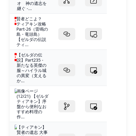
オ 神の遺志を
継ぐ -...
賢者どこよ？
ティアキン攻略
Part‐26（雷鳴の
島・竜頭島）
【ゼルダの伝説
ティ...
【ゼルダの伝
説】Part235 -
新たなる英傑の
服～ハイラル城
の異変（支える
か...
画像ページ
(12/21) 【ゼルダ
ティアキン】序
盤から便利なお
すすめ料理の
作...
【ティアキン】
賢者の遺志 大事