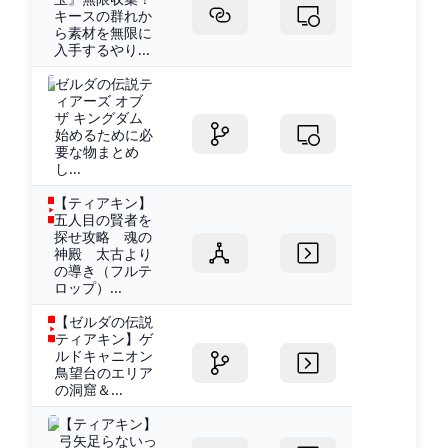
キースの群れか
ら素材を無限に
入手するやり...
ゼルダの伝説テ
ィアーズ オブ
ザ キングダム
始めるために必
要な物まとめ
し...
【ティアキン】
五人目の賢者を
探せ攻略 魂の
神殿 太古より
の導き（フルテ
ロップ）...
【ゼルダの伝説
ティアキン】ゲ
ルドキャニオン
鳥望台のエリア
の洞窟＆...
【ティアキン】
弓矢足らないっ