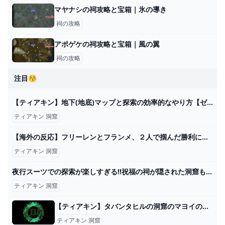
マヤナシの祠攻略と宝箱｜氷の導き
祠の攻略
アポゲケの祠攻略と宝箱｜風の翼
祠の攻略
注目😚
【ティアキン】地下(地底)マップと探索の効率的なやり方【ゼルダの伝説ティアーズオブザキングダム】 - アルテマ
ティアキン 洞窟
【海外の反応】フリーレンとフランメ、２人で掴んだ勝利に涙を浮かべる海外ネキ【葬送のフリーレン10話】 - YouTube
ティアキン 洞窟
夜行スーツでの探索が楽しすぎる!!祝福の祠が隠された洞窟も続々発見!!ティアキン最速実況Part111【ゼルダの伝説 ティアーズ オブ ザ キングダム】 - YouTube
ティアキン 洞窟
【ティアキン】タバンタヒルの洞窟のマヨイの場所と行き方【ゼルダの伝説ティアーズオブザキングダム】 - ゲームウィズ
ティアキン 洞窟