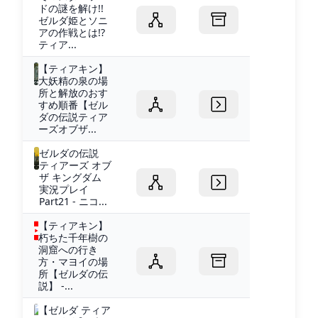
ドの謎を解け!!
ゼルダ姫とソニ
アの作戦とは!?
ティア...
【ティアキン】
大妖精の泉の場
所と解放のおす
すめ順番【ゼル
ダの伝説ティア
ーズオブザ...
ゼルダの伝説
ティアーズ オブ
ザ キングダム
実況プレイ
Part21 - ニコ...
【ティアキン】
朽ちた千年樹の
洞窟への行き
方・マヨイの場
所【ゼルダの伝
説】 -...
【ゼルダ ティア