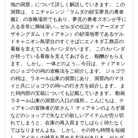
地の洞窟」について詳しく解説していきます。 この
洞窟は、ミニチャレンジ「ラムダの財宝夢見の勇者
服2」の攻略場所でもあり、夢見の勇者ズボンが手に
入る非常に興味深い… ゼルダの伝説ティアーズオブ
ザキングダム（ティアキン）の砂漠地帯であるゲル
ドキャニオン鳥望台のすぐそばにエノキダ工務店の
看板を支えているカバンダがいます。 このカバンダ
が持っている看板を支えてあげると、報酬がもらえ
ます。 しかし、一体どのよう… 今日は、ティアキン
のジョゴウの祠の攻略法をご紹介します。 ジョゴウ
の祠は、ラネール山東の洞窟にあり、洞窟内のマヨ
イと共にジョゴウの祠への行き方を紹介します。 ま
た祠内部の宝箱についても記載していきます。 動画
ラネール山東の洞窟の入口の場所… こんにちは、テ
ィアキンの冒険者の皆さん！ ティアキンのよろず屋
などのショップで矢などの欲しいアイテムが売り切
れてしまうと、在庫の再入荷までしばらく待たなく
てはなりませんよね。 しかし、その待ち時間を短縮
し、アイテムの補充を早める方法がありま… ゼルダ