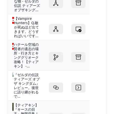
な物 - ゼルダの
伝説 ティアーズ
オブザキング...
【Vampire
Hunters】Q.敵
が死ぬほど出て
きます。どうす
ればいいです...
ハテール空域の
賢者の遺志の場
所・行き方とキ
ンググリオーク
攻略！【ティア
キン】 -...
『ゼルダの伝説
ティアーズ オブ
ザ キングダム』
レビュー。後世
に語り継がれる
で...
【ティアキン】
『キースの目
玉』無限収集！