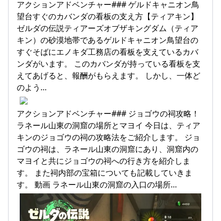
アクションアドベンチャー### ゲルドキャニオン鳥
望台すぐのカバンダの看板の支え方【ティアキン】
ゼルダの伝説ティアーズオブザキングダム（ティア
キン）の砂漠地帯であるゲルドキャニオン鳥望台の
すぐそばにエノキダ工務店の看板を支えているカバ
ンダがいます。 このカバンダが持っている看板を支
えてあげると、報酬がもらえます。 しかし、一体ど
のよう…
アクションアドベンチャー### ジョゴウの祠攻略！
ラネール山東の洞窟の場所とマヨイ 今日は、ティア
キンのジョゴウの祠の攻略法をご紹介します。 ジョ
ゴウの祠は、ラネール山東の洞窟にあり、洞窟内の
マヨイと共にジョゴウの祠への行き方を紹介しま
す。 また祠内部の宝箱についても記載していきま
す。 動画 ラネール山東の洞窟の入口の場所…