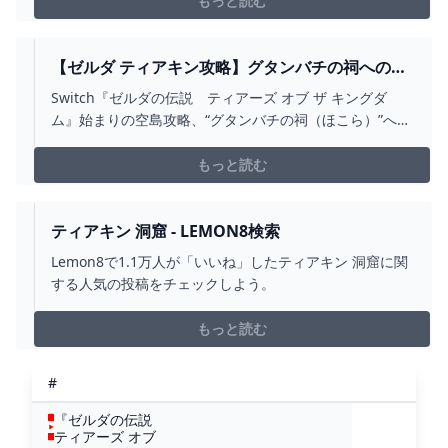
もっと読む
【ゼルダ ティアキン攻略】グタンバチの祠への行
き方。トーレルーフの入手方法【ティアーズ オブ
Switch『ゼルダの伝説 ティアーズ オブ ザ キングダ
ザ キングダム】 ゲーム・エンタメ最新情報のファ
ム』始まりの空島攻略、“グタンバチの祠（ほこら）”への
ミ通.COM
行き方を紹介。この祠は、本作におけるリンクの新能
力“トーレルーフ”を入手するための場所となっている。
もっと読む
ティアキン 洞窟 - LEMON8検索
Lemon8で1.1万人が「いいね」したティアキン 洞窟に関
する人気の投稿をチェックしよう。
もっと読む
#
『ゼルダの伝説
ティアーズ オブ