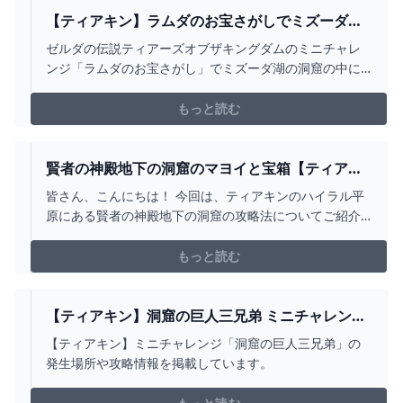
【ティアキン】ラムダのお宝さがしでミズーダ湖
の洞窟の沢山ある宝箱は瓶と火炎のズボン以外は
ゼルダの伝説ティアーズオブザキングダムのミニチャレ
本当に1ルピーだけなのか全て開けて確認してみた
ンジ「ラムダのお宝さがし」でミズーダ湖の洞窟の中に
【ゼルダの伝説ティアーズオブザキングダム】
ある沢山ある宝箱の中から火炎のズボンと瓶が入ってい
る宝箱が1個だけ見つかりますが、その他の宝箱は1ル
もっと読む
賢者の神殿地下の洞窟のマヨイと宝箱【ティアキ
ン攻略】 とあるゲームブログの軌跡
皆さん、こんにちは！ 今回は、ティアキンのハイラル平
原にある賢者の神殿地下の洞窟の攻略法についてご紹介
します。 この記事では、洞窟への場所や行き方から、内
部に潜むわかりづらいマヨイの場所、宝箱の位置の入手
もっと読む
方法までを詳しく解説します。 また、
【ティアキン】洞窟の巨人三兄弟 ミニチャレンジ
- ゼルダの伝説 ティアーズオブザキングダム 攻略
【ティアキン】ミニチャレンジ「洞窟の巨人三兄弟」の
WIKI ティアキン ： ヘイグ攻略まとめWIKI
発生場所や攻略情報を掲載しています。