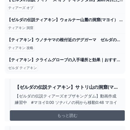
ティアーズ オブ
【ゼルダの伝説ティアキン】ウォルナー山麓の洞窟(マヨイ） - YouTube
ティアキン 洞窟
【ティアキン】ウノチヤマの根付近のデグガーマ ゼルダの伝説ティアーズ オブ ザ キングダム（2周目） #ゼルダの伝説 #ティアキン #zelda #shorts - YouTube
ティアキン 攻略
【ティアキン】クライムグローブの入手場所と効果｜おすすめ装備【ゼルダの伝説ティアーズオブザキングダム】 - アルテマ
ゼルダ ティアキン
【ゼルダの伝説ティアキン】サトリ山の洞窟(マヨ
イ） - YOUTUBE
【ゼルダの伝説ティアーズオブザキングダム】動画作成
練習中 #マヨイ0:00 ソナパノの祠から移動0:48 マヨイ
もっと読む