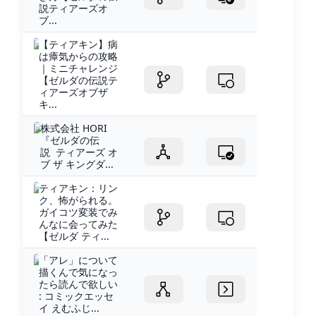
説ティアーズオ
ブ...
【ティアキン】病
は瘴気からの攻略
｜ミニチャレンジ
【ゼルダの伝説テ
ィアーズオブザ
キ...
株式会社 HORI
『ゼルダの伝
説 ティアーズ オ
ブ ザ キングダ...
ティアキン：リン
ク、怖がられる。
ガイコツ変装でみ
んなに会ってみた
【ゼルダ ティ...
「アレ」について
描くんで気になっ
たら読んで欲しい
: コミックエッセ
イ えむふじ...