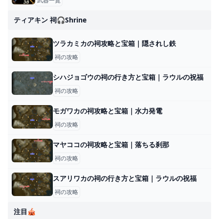
武器一覧
ティアキン 祠🎧shrine
ツラカミカの祠攻略と宝箱｜隠されし鉄
祠の攻略
シハジョゴウの祠の行き方と宝箱｜ラウルの祝福
祠の攻略
モガワカの祠攻略と宝箱｜水力発電
祠の攻略
マヤココの祠攻略と宝箱｜落ちる刹那
祠の攻略
スアリワカの祠の行き方と宝箱｜ラウルの祝福
祠の攻略
注目🎪