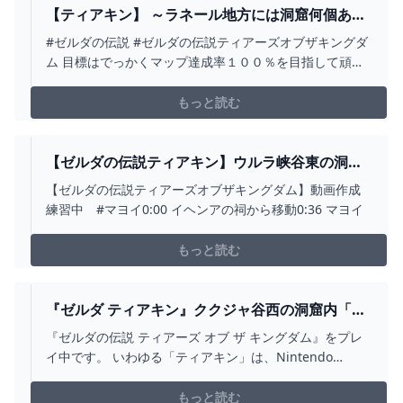
【ティアキン】 ～ラネール地方には洞窟何個あー
ル？全洞窟捜索目指す配信～ #66 【ゼルダの伝説
#ゼルダの伝説 #ゼルダの伝説ティアーズオブザキングダ
ティアーズオブザキングダム】【TOTK】 -
ム 目標はでっかくマップ達成率１００％を目指して頑張
YOUTUBE
ります！！毎日２２時からライブ配信しています！チャ
ンネル登録 高評価お願いします🌸ゼルダシリーズブレ
もっと読む
ワイのみクリア済み！◆視聴中の皆様へのお願い◆・他
の方が不快と感じる行為・言動がないよう、コメント時
は気を...
【ゼルダの伝説ティアキン】ウルラ峡谷東の洞窟
(マヨイ） - YOUTUBE
【ゼルダの伝説ティアーズオブザキングダム】動画作成
練習中 #マヨイ0:00 イヘンアの祠から移動0:36 マヨイ
もっと読む
『ゼルダ ティアキン』ククジャ谷西の洞窟内「イ
ウンオロクの祠」で「大と小の選択」を攻略しま
『ゼルダの伝説 ティアーズ オブ ザ キングダム』をプレ
した - ディスディスブログ
イ中です。 いわゆる「ティアキン」は、Nintendo
Switch用のオープンワールド・アクション・アドベンチ
ャーゲームです。 前回は「エウンポ高地の洞窟」内「ミ
もっと読む