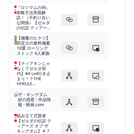
『ロツマムの祠』
攻略方法実践解
説！（不釣り合い
な関係）【ゼルダ
の伝説 ティアー...
【備蓄のヒケツ】
防災士の食料備蓄
10選 ローリング
ストック 6人家族
【ティアキンじゃ
なくてゼルダ初
代】#4 Lv4行き止
まり！？THE
HYRULE...
ザ・キングダム
砂の惑星 : 作品情
報 - 映画.com
組み立て式賢者
【ゼルダの伝説 テ
ィアーズ オブ ザ
キングダム】＃７