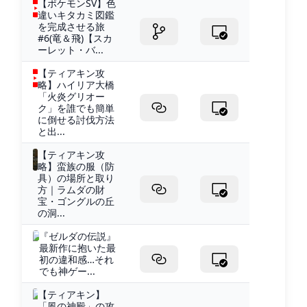
【ポケモンSV】色
違いキタカミ図鑑
を完成させる旅
#6(竜＆飛)【スカ
ーレット・バ...
【ティアキン攻
略】ハイリア大橋
「火炎グリオー
ク」を誰でも簡単
に倒せる討伐方法
と出...
【ティアキン攻
略】蛮族の服（防
具）の場所と取り
方｜ラムダの財
宝・ゴングルの丘
の洞...
『ゼルダの伝説』
最新作に抱いた最
初の違和感…それ
でも神ゲー...
【ティアキン】
「風の神殿」の攻