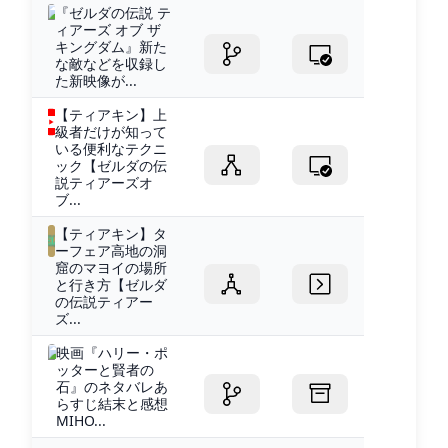
『ゼルダの伝説 テ
ィアーズ オブ ザ
キングダム』新た
な敵などを収録し
た新映像が...
【ティアキン】上
級者だけが知って
いる便利なテクニ
ック【ゼルダの伝
説ティアーズオ
ブ...
【ティアキン】タ
ーフェア高地の洞
窟のマヨイの場所
と行き方【ゼルダ
の伝説ティアー
ズ...
映画『ハリー・ポ
ッターと賢者の
石』のネタバレあ
らすじ結末と感想
MIHO...