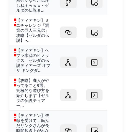
然強くなった気が
しねぇｗｗｗ - ゼ
ルダの伝説ま...
【ティアキン】ミ
ニチャレンジ「洞
窟の巨人三兄弟」
攻略【ゼルダの伝
説】 -...
【ティアキン】ヘ
ブラ水源のヒノッ
クス ゼルダの伝
説ティアーズ オブ
ザ キングダ...
【攻略】廃人がや
ってること9選。
究極的な遊び方を
紹介します【ゼル
ダの伝説ティア
ー...
【ティアキン】依
頼を受けて、転ん
だリンクさんが長
時間起き上がれな