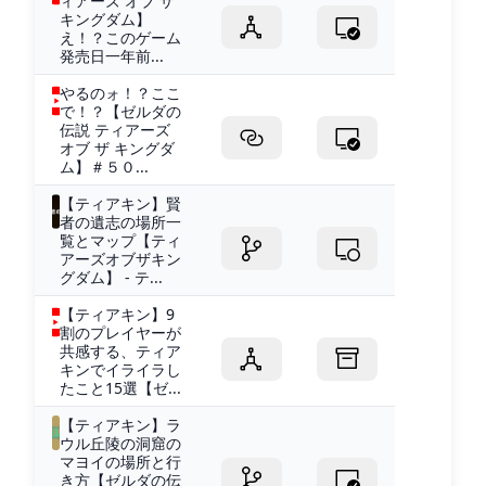
ィアーズ オブ ザ
キングダム】
え！？このゲーム
発売日一年前...
やるのォ！？ここ
で！？【ゼルダの
伝説 ティアーズ
オブ ザ キングダ
ム】＃５０...
【ティアキン】賢
者の遺志の場所一
覧とマップ【ティ
アーズオブザキン
グダム】 - テ...
【ティアキン】9
割のプレイヤーが
共感する、ティア
キンでイライラし
たこと15選【ゼ...
【ティアキン】ラ
ウル丘陵の洞窟の
マヨイの場所と行
き方【ゼルダの伝