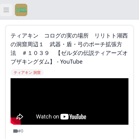
Open main menu
ティアキン
ティアキン コログの実の場所 リリトト湖西
ティアキン 祠
の洞窟周辺１ 武器・盾・弓のポーチ拡張方
法 ＃１０３９ 【ゼルダの伝説ティアーズオ
ティアキン 武器
ブザキングダム】 - YouTube
ティアキン 洞窟
ティアキン 攻略
#0