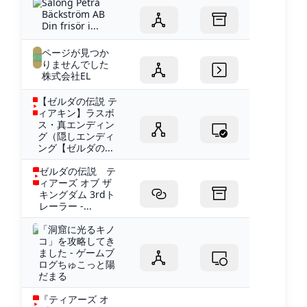
Salong Petra
Bäckström AB
Din frisör i...
ページが見つか
りませんでした
株式会社EL
【ゼルダの伝説 テ
ィアキン】ラスボ
ス・真エンディン
グ（隠しエンディ
ング【ゼルダの...
ゼルダの伝説 テ
ィアーズ オブ ザ
キングダム 3rdト
レーラー -...
「洞窟に光るキノ
コ」を攻略してき
ました - ゲームブ
ログちゅこっと陽
だまる
『ティアーズ オ