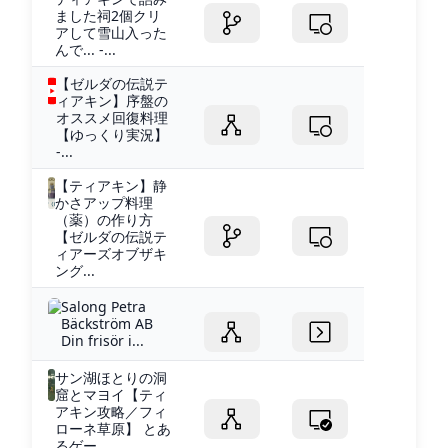
ました祠2個クリ
アして雪山入った
んで... -...
【ゼルダの伝説テ
ィアキン】序盤の
オススメ回復料理
【ゆっくり実況】
-...
【ティアキン】静
かさアップ料理
（薬）の作り方
【ゼルダの伝説テ
ィアーズオブザキ
ング...
Salong Petra
Bäckström AB
Din frisör i...
サン湖ほとりの洞
窟とマヨイ【ティ
アキン攻略／フィ
ローネ草原】 とあ
るゲー...