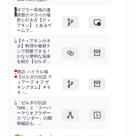
ポプラー高地の遺
跡窟のマヨイの場
所と行き方【ティ
アキン】 とあるゲ
ームブ...
【ティアキン小ネ
タ】料理や食材ナ
シで回復できる！
かなり便利な温泉
を紹介【ゼルダ...
再訪 ハイラル城
【ゼルダの伝説 テ
ィアーズ オブ ザ
キングダム】＃６
６ -...
「ゼルダの伝説
TotK」と「スーパ
ーマリオブラザー
ズ ワンダー」の開
発秘話も。...