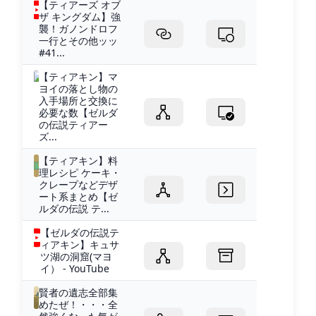
【ティアーズ オブ
ザ キングダム】強
襲！ガノンドロフ
一行とその他ッッ
#41...
【ティアキン】マ
ヨイの落とし物の
入手場所と交換に
必要な数【ゼルダ
の伝説ティアー
ズ...
【ティアキン】料
理レシピ ケーキ・
クレープなどデザ
ート系まとめ【ゼ
ルダの伝説 テ...
【ゼルダの伝説テ
ィアキン】キュサ
ツ湖の洞窟(マヨ
イ） - YouTube
賢者の遺志全部集
めたぜ！・・・全