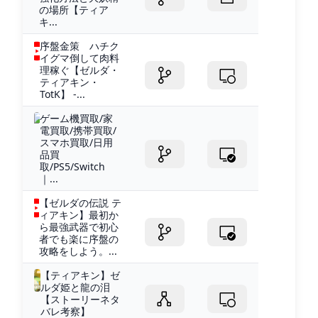
の場所【ティア
キ...
序盤金策 ハチク
イグマ倒して肉料
理稼ぐ【ゼルダ・
ティアキン・
TotK】 -...
ゲーム機買取/家
電買取/携帯買取/
スマホ買取/日用
品買
取/PS5/Switch
｜...
【ゼルダの伝説 テ
ィアキン】最初か
ら最強武器で初心
者でも楽に序盤の
攻略をしよう。...
【ティアキン】ゼ
ルダ姫と龍の泪
【ストーリーネタ
バレ考察】