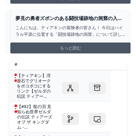
ネタカカの祠」で「ラウルの祝福」を攻略しました。 今
回は「ククジャ谷西の洞窟」内「イウンオロクの祠」…
夢見の勇者ズボンのある闘技場跡地の洞窟の入り
方は？【ティアキン攻略】 とあるゲームブログの
こんにちは、ティアキンの冒険者の皆さん！ 今日はハイ
軌跡
ラル平原に位置する「闘技場跡地の洞窟」について詳し
く解説していきます。 この洞窟は、ミニチャレンジ「ラ
ムダの財宝夢見の勇者服2」の攻略場所でもあり、夢見の
もっと読む
勇者ズボンが手に入る非常に興味深い
#
【ティアキン】浮
遊石でグリオーク
をボコボコにする
リンク【ゼルダの
伝説 ティアー...
【#82】龍の泪 見
知らぬ世界ゼルダ
の伝説 ティアーズ
オブ ザ キングダ
ム -...