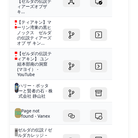
【ゼルダの伝説テ
ィアーズオブザ
キ...
【ティアキン】マ
ーリン湾東の黒ヒ
ノックス ゼルダ
の伝説ティアーズ
オブ ザ キン...
【ゼルダの伝説テ
ィアキン】 ユン
組本部南の洞窟
(マヨイ） -
YouTube
ハリー・ポッタ
ーと賢者の石 - 株
式会社 静山社
Page not
found - Vanex
ゼルダの伝説 / ゼ
ルダカレッジ –