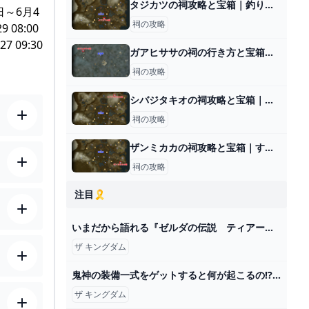
タジカツの祠攻略と宝箱｜釣り合うかたち
日～6月4
祠の攻略
9 08:00
.27 09:30
ガアヒササの祠の行き方と宝箱｜ラウルの祝福
祠の攻略
シバジタキオの祠攻略と宝箱｜道をつなぐ鍵
祠の攻略
ザンミカカの祠攻略と宝箱｜すくうかたち
祠の攻略
注目🎗️
いまだから語れる『ゼルダの伝説 ティアーズ オブ ザ キングダム』開発者インタビュー。“遊び優先”を貫いて完成させた驚異の続編【ティアキン】 ゲーム・エンタメ最新情報のファミ通.com
ザ キングダム
鬼神の装備一式をゲットすると何が起こるの!?不思議なミニチャレンジを攻略!!ティアキン最速実況Part101【ゼルダの伝説 ティアーズ オブ ザ キングダム】 - YouTube
ザ キングダム