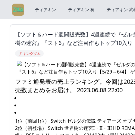
ティアキン
ティアキン 祠
ティアキン 武
【ソフト＆ハード週間販売数】4週連続で『ゼルダ
樹の迷宮』『スト6』など注目作もトップ10入り【5
ザ キングダム
ファミ通発表の売上ランキング。今回は202
売数まとめをお届け。 2023.06.08 22:00
1位（前回1位） Switch ゼルダの伝説 ティアーズ オブ 
2位（初登場） Switch 世界樹の迷宮I・II・III HD R