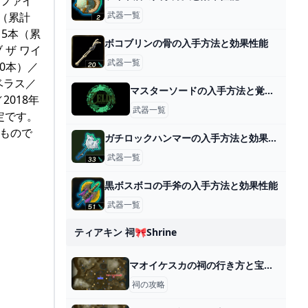
トファイ
武器一覧
本（累計
15本（累
ボコブリンの骨の入手方法と効果性能
 ザ ワイ
武器一覧
80本）／
ーベラス／
マスターソードの入手方法と覚醒のやり方
2018年
武器一覧
定です。
もので
ガチロックハンマーの入手方法と効果性能
武器一覧
黒ボスボコの手斧の入手方法と効果性能
武器一覧
ティアキン 祠🎀shrine
マオイケスカの祠の行き方と宝箱｜ラウルの祝福
祠の攻略