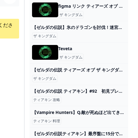
figma リンク ティアーズ オブ ザ キングダムver. DXエディション｜グッドスマイルカンパニー公式ショップ
ザ キングダム
くださ
【ゼルダの伝説】氷のドラゴンを討伐！迷宮をクリアするぞ！ #64【ティアーズ オブ ザ キングダム】 - YouTube
ザ キングダム
Teveta
ザ キングダム
【ゼルダの伝説 ティアーズ オブ ザ キングダム】38歳のティアキン実況 あるみつ vol.006 - YouTube
ザ キングダム
【ゼルダの伝説 ティアキン】#92 初見プレイ 祠・コログ・マヨイ・井戸やりこみ目指します！(地底探索ほぼノーカット（戦闘シーン除く）、早送りあり) - YouTube
ティアキン 攻略
【Vampire Hunters】Q.敵が死ぬほど出てきます。どうすればいいですか？【ゆっくり実況】 - YouTube
ティアキン 料理
【ゼルダの伝説ティアキン】最序盤に15分で最強装備を含む全身装備をコンプリートするルート紹介！（TotK、ティアーズオブザキングダム） - YouTube