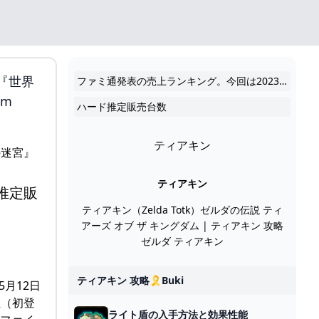
『世界
ファミ通発表の売上ランキング。今回は2023年5月29日～6月4日のゲームソフト＆ハード週間推定販売数まとめをお届け。 2023.06.08 22:00
om
ハード推定販売台数
ティアキン
ティアキン
推定販
ティアキン（Zelda Totk）ゼルダの伝説 ティ
アーズ オブ ザ キングダム | ティアキン 攻略
ゼルダ ティアキン
ティアキン 攻略🎗️buki
5月12日
3位（初登
ライト盾の入手方法と効果性能