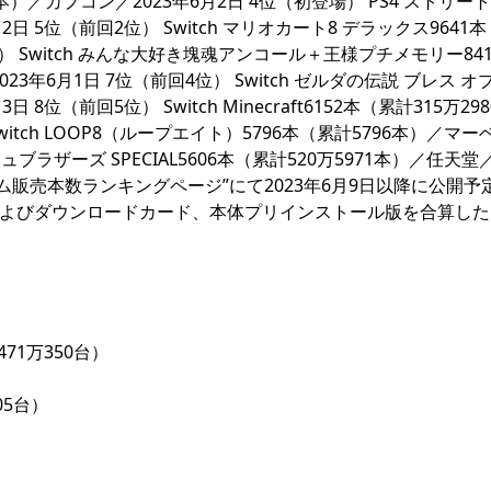
2本）／カプコン／2023年6月2日 4位（初登場） PS4 ストリー
2日 5位（前回2位） Switch マリオカート8 デラックス9641
登場） Switch みんな大好き塊魂アンコール＋王様プチメモリー84
年6月1日 7位（前回4位） Switch ゼルダの伝説 ブレス オブ
 8位（前回5位） Switch Minecraft6152本（累計315万29
witch LOOP8（ループエイト）5796本（累計5796本）／マ
シュブラザーズ SPECIAL5606本（累計520万5971本）／任天堂／
ゲーム販売本数ランキングページ”にて2023年6月9日以降に公開予
およびダウンロードカード、本体プリインストール版を合算した
471万350台）
05台）