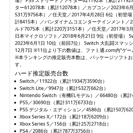
場） PS5 ストリートファイター621192本（累計2119
ター612078本（累計12078本）／カプコン／2023年6月
531万9756本）／任天堂／2017年4月28日 6位（初
計8415本）／バンダイナムコエンターテインメント／2023
ルド7075本（累計220万3151本）／任天堂／2017年3月3日
日本マイクロソフト／2018年6月21日 9位（初登場） S
2023年6月1日 10位（前回7位） Switch 大乱闘スマッ
12月7日 ※11位より下の数値は、ファミ通.com内“
※本ランキングの推定販売本数は、パッケージソフト
す。
ハード推定販売台数
Switch／11922台（累計1934万3590台）
Switch Lite／9947台（累計532万662台）
Nintendo Switch（有機ELモデル）／66480台（累計
PS5／30690台（累計311万6733台）
PS5 デジタル・エディション／4586台（累計50万62
Xbox Series X／172台（累計18万6209台）
Xbox Series S／156台（累計25万2718台）
PS4／2086台（累計787万3756台）