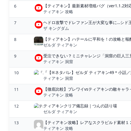
【ティアキン】最新素材増殖バグ（ver1.1.2対
6
ティアキン 攻略
ヘドロ攻撃でドレファン王が大変な事に…シド王子
7
ザ キングダム
【ティアキン】ハテールに平和を！の攻略と報酬
8
ゼルダ ティアキン
受注できない？ミニチャレンジ「洞窟の巨人三兄
9
ティアキン 洞窟
『【※ネタバレ】ゼルダ ティアキン49＊小話／
10
ティアキン 洞窟
【徹底比較】ブレワイvsティアキンの敵キャラっ
11
ティアキン 攻略
ティアキンクリア備忘録｜つんの語り場
12
ゼルダ ティアキン
【ティアキン攻略】レアなスクラビルド素材１２
13
ティアキン 攻略