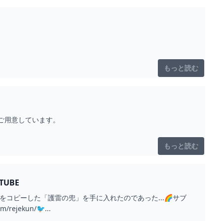
もっと読む
ご用意しています。
もっと読む
UBE
コピーした「護雷の兜」を手に入れたのであった...🌈サブ
rejekun/🐦...