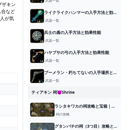
武器一覧
ブザキン
具合など
ライクライクハンマーの入手方法と効果性能
の人が気
武器一覧
兵士の盾の入手方法と効果性能
武器一覧
ハヤブサの弓の入手方法と効果性能
武器一覧
ブーメラン・朽ちてないの入手場所と効果
武器一覧
ティアキン 祠😈shrine
ラシタキワカの祠攻略と宝箱｜一身の戦い 操縦
祠の攻略
グタンバチの祠（3つ目）攻略と宝箱｜昇り上がる力