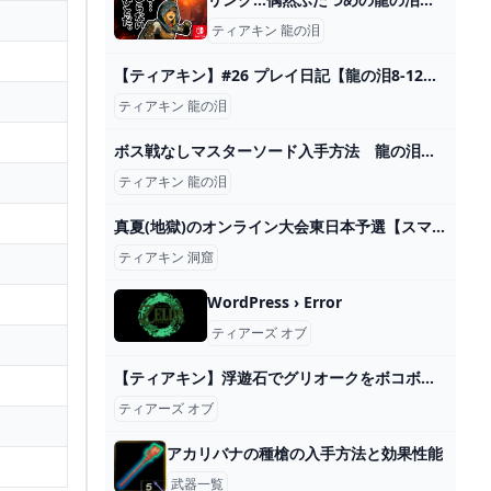
ティアキン 龍の泪
【ティアキン】#26 プレイ日記【龍の泪8-12】 - Puple’s books
ティアキン 龍の泪
ボス戦なしマスターソード入手方法 龍の泪「全11か所＋1」 インパと地上絵 地上絵の場所 龍の泪の場所 ファントムガノンと戦わない 攻略 ゼルダの伝説 ティアーズ オブ ザ キングダム ティアキン㊳ - YouTube
ティアキン 龍の泪
真夏(地獄)のオンライン大会東日本予選【スマブラSP】 - YouTube
ティアキン 洞窟
WordPress › Error
ティアーズ オブ
【ティアキン】浮遊石でグリオークをボコボコにするリンク【ゼルダの伝説 ティアーズ オブ ザ キングダム】 - YouTube
ティアーズ オブ
アカリバナの種槍の入手方法と効果性能
武器一覧