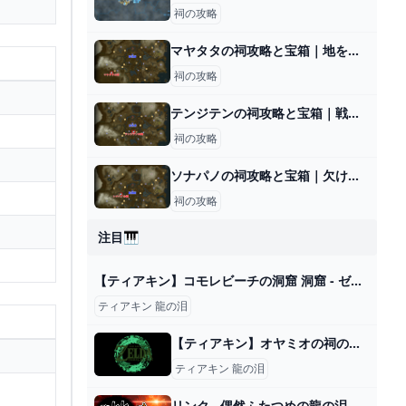
祠の攻略
マヤタタの祠攻略と宝箱｜地を滑るもの
祠の攻略
テンジテンの祠攻略と宝箱｜戦いの教え 投げの極意
祠の攻略
ソナパノの祠攻略と宝箱｜欠けた通り道
祠の攻略
注目🎹
【ティアキン】コモレビーチの洞窟 洞窟 - ゼルダの伝説 ティアーズオブザキングダム 攻略Wiki ティアキン ： ヘイグ攻略まとめWiki
ティアキン 龍の泪
【ティアキン】オヤミオの祠の場所【ゼルダの伝説ティアーズオブザキングダム】 - SAMURAI GAMERS
ティアキン 龍の泪
リンク…偶然ふたつめの龍の泪を発見するも、ゼルダじゃなく全然知らない人が主役で困惑する。（メインチャレンジ【龍の泪 その8】編）【ゼルダの伝説ティアーズオブザキングダム実況】 - ニコニコ動画