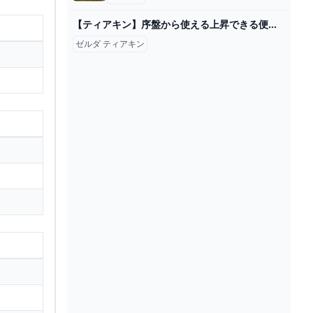
【ティアキン】序盤から使える上昇できる便利技！！【ゼルダの伝説 ティアーズ オブ ザ キングダム】 - YouTube
ゼルダ ティアキン