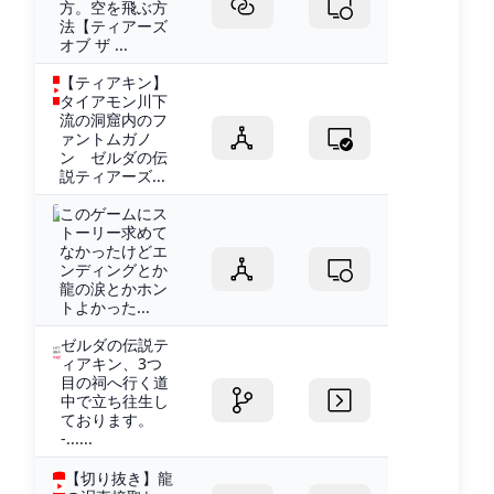
方。空を飛ぶ方
法【ティアーズ
オブ ザ ...
【ティアキン】
タイアモン川下
流の洞窟内のフ
ァントムガノ
ン ゼルダの伝
説ティアーズ...
このゲームにス
トーリー求めて
なかったけどエ
ンディングとか
龍の涙とかホン
トよかった...
ゼルダの伝説テ
ィアキン、3つ
目の祠へ行く道
中で立ち往生し
ております。
-......
【切り抜き】龍