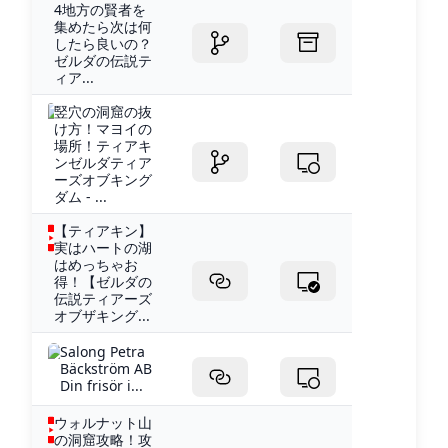
4地方の賢者を
集めたら次は何
したら良いの？
ゼルダの伝説テ
ィア...
竪穴の洞窟の抜
け方！マヨイの
場所！ティアキ
ンゼルダティア
ーズオブキング
ダム - ...
【ティアキン】
実はハートの湖
はめっちゃお
得！【ゼルダの
伝説ティアーズ
オブザキング...
Salong Petra
Bäckström AB
Din frisör i...
ウォルナット山
の洞窟攻略！攻