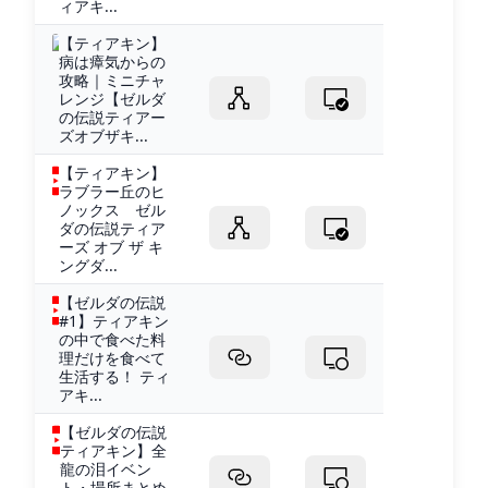
ィアキ...
【ティアキン】
病は瘴気からの
攻略｜ミニチャ
レンジ【ゼルダ
の伝説ティアー
ズオブザキ...
【ティアキン】
ラブラー丘のヒ
ノックス ゼル
ダの伝説ティア
ーズ オブ ザ キ
ングダ...
【ゼルダの伝説
#1】ティアキン
の中で食べた料
理だけを食べて
生活する！ ティ
アキ...
【ゼルダの伝説
ティアキン】全
龍の泪イベン
ト・場所まとめ