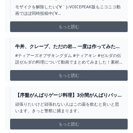
作ってみた【ドリカラ】【ゼルダの伝説ブレスオ
モザイクを解除したい(´∀｀)↓VOICEPEAK版もニコニコ動
ブザワイルドBOTWゼル伝字幕実況】 - YOUTUBE
画でほぼ同時投稿中(´∀
｀)https://www.nicovideo.jp/series/305261↓この動画の
元になった生放送のリクエスト開始時間からの再生ＵＲ
もっと読む
Ｌです(∇)https://youtu.be/INpnPkLGMjs?t=922...
牛丼、クレープ、ただの岩… 一度は作ってみたい
絶品料理特集【ゼルダの伝説ティアーズオブザキ
#ティアーズオブザキングダム #ティアキン #ゼルダの伝
ングダム】 - YOUTUBE
説ゼルダの料理について動画でまとめてみました！素材
の入手方法やレシピつきです！ハテノチーズを手に入れ
るために必要なトコユの大事な手紙の攻略もまとめてい
もっと読む
ます！
【序盤がんばりゲージ料理】3分間がんばりバッタ
RTA【ゼルダの伝説ティアーズオブザキングダ
頑張りたいけど頑張れない人はこの薬を飲むと良いと思
ム】 - YOUTUBE
います。きっと警察に捕まります。
もっと読む