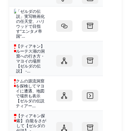
「ゼルダの伝
説」実写映画化
の任天堂、ハリ
ウッドで目指
す“エンタメ帝
国”...
【ティアキン】
ルーテス湖の洞
窟への行き方・
マヨイの場所
【ゼルダの伝
説】 -...
クムの源流洞窟
を探検してマヨ
イに遭遇、地図
で場所も表示
【ゼルダの伝説
ティアー...
【ティアキン探
索】 白龍をさが
して【ゼルダの
伝説】 -