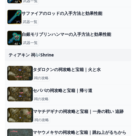
武器一覧
サファイアのロッドの入手方法と効果性能
武器一覧
白銀モリブリンハンマーの入手方法と効果性能
武器一覧
ティアキン 祠🎶shrine
タダロクンの祠攻略と宝箱｜火と水
祠の攻略
セパパの祠攻略と宝箱｜帰り道
祠の攻略
マヤチデギナの祠攻略と宝箱｜一身の戦い 追跡
祠の攻略
マヤウメキサの祠攻略と宝箱｜跳ね上がるちから