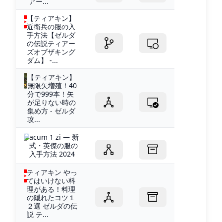
アー...
【ティアキン】
近衛兵の服の入
手方法【ゼルダ
の伝説ティアー
ズオブザキング
ダム】 -...
【ティアキン】
無限矢増殖！40
分で999本！矢
が足りない時の
集め方 - ゼルダ
攻...
acum 1 zi — 新
式・英傑の服の
入手方法 2024
ティアキン やっ
てはいけない料
理がある！料理
の隠れたコツ１
２選 ゼルダの伝
説 テ...