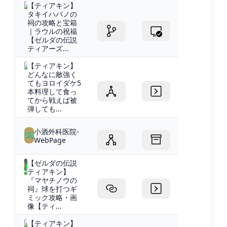
【ティアキン】
タキイハバノの
祠の攻略と宝箱
｜ラウルの祝福
【ゼルダの伝説
ティアーズ...
【ティアキン】
どんなに敵強く
てもヨロイダケ5
本料理して食っ
てから戦えば被
弾しても...
小酒外科医院-
WebPage
【ゼルダの伝説
ティアキン】
『マヤチノウの
祠』球を打つギ
ミック攻略・画
像【ティ...
【ティアキン】