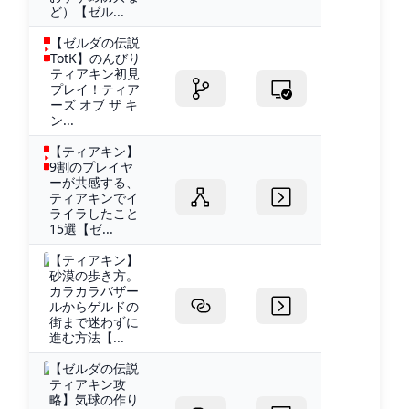
ど）【ゼル...
【ゼルダの伝説
TotK】のんびり
ティアキン初見
プレイ！ティア
ーズ オブ ザ キ
ン...
【ティアキン】
9割のプレイヤ
ーが共感する、
ティアキンでイ
ライラしたこと
15選【ゼ...
【ティアキン】
砂漠の歩き方。
カラカラバザー
ルからゲルドの
街まで迷わずに
進む方法【...
【ゼルダの伝説
ティアキン攻
略】気球の作り