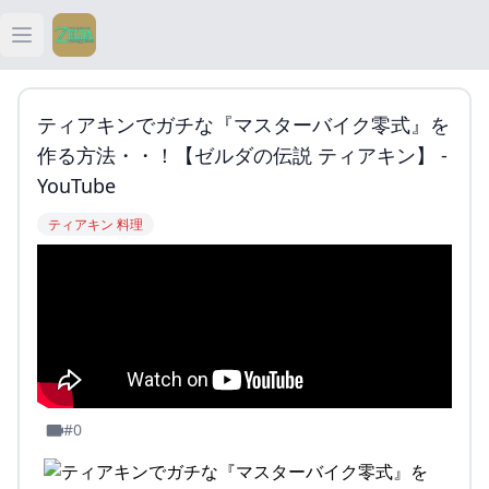
Open main menu
ティアキン
ティアキンでガチな『マスターバイク零式』を
ティアキン 祠
作る方法・・！【ゼルダの伝説 ティアキン】 -
YouTube
ティアキン 武器
ティアキン 料理
ティアキン 攻略
#0