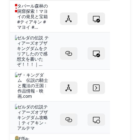
タバール森林の
洞窟探索！マヨ
イの発見と宝箱
#ティアキン #
マヨイ #...
ゼルダの伝説 テ
ィアーズオブザ
キングダムをク
リアしたので感
想文を書いた
ぞ！！！｜...
ザ・キングダ
ム 伝説の騎士
と魔法の王国 :
作品情報 - 映
画.com
ゼルダの伝説テ
ィアーズオブザ
キングダム攻略
｜ティアキン -
アルテマ
Effia-