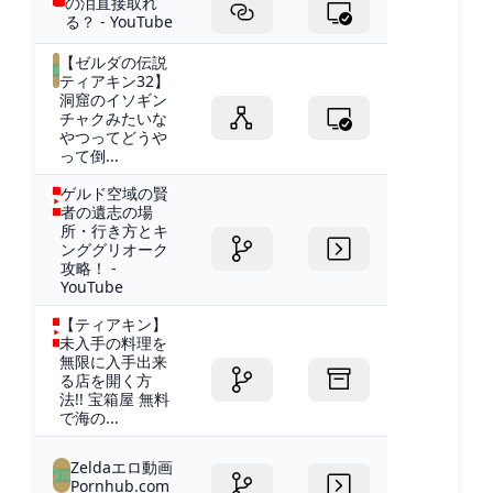
の泪直接取れ
る？ - YouTube
【ゼルダの伝説
ティアキン32】
洞窟のイソギン
チャクみたいな
やつってどうや
って倒...
ゲルド空域の賢
者の遺志の場
所・行き方とキ
ンググリオーク
攻略！ -
YouTube
【ティアキン】
未入手の料理を
無限に入手出来
る店を開く方
法!! 宝箱屋 無料
で海の...
Zeldaエロ動画
Pornhub.com