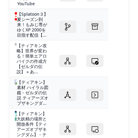
YouTube
【Splatoon３】
夏シーズン到
来！もみじ専が
ゆくXP 2000を
目指す配信【...
【ティアキン攻
略】世界が変わ
る！簡単エアロ
バイクの作成方
【ゼルダの伝
説】 » あ...
【ティアキン】
素材 ハイラル図
鑑 - ゼルダの伝
説 ティアーズオ
ブザキングダ...
【ティアキン】
大妖精の場所と
開放条件【ティ
アーズオブザキ
ングダム】 - テ