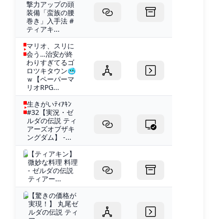
撃力アップの頭
装備「蛮族の腰
巻き」入手法 #
ティアキ...
マリオ、スリに
会う…治安が終
わりすぎてるゴ
ロツキタウン🥶
ｗ【ペーパーマ
リオRPG...
生きがいﾃｨｱｷﾝ
#32【実況・ゼ
ルダの伝説 ティ
アーズオブザキ
ングダム】 -...
【ティアキン】
微妙な料理 料理
- ゼルダの伝説
ティアー...
【驚きの価格が
実現！】 丸尾ゼ
ルダの伝説 ティ