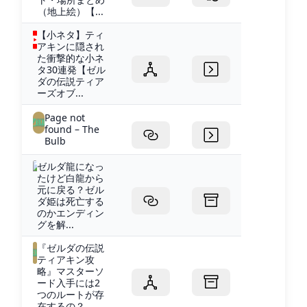
（地上絵）【...
【小ネタ】ティ
アキンに隠され
た衝撃的な小ネ
タ30連発【ゼル
ダの伝説ティア
ーズオブ...
Page not
found – The
Bulb
ゼルダ龍になっ
たけど白龍から
元に戻る？ゼル
ダ姫は死亡する
のかエンディン
グを解...
『ゼルダの伝説
ティアキン攻
略』マスターソ
ード入手には2
つのルートが存
在するの？...