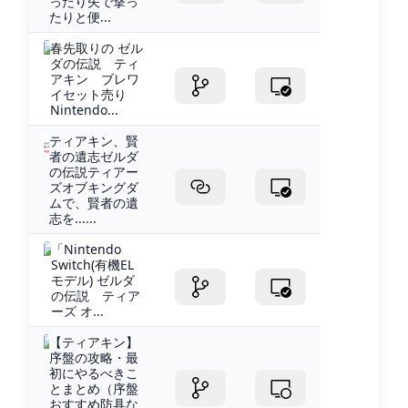
ったり矢で撃っ
たりと便...
春先取りの ゼル
ダの伝説 ティ
アキン ブレワ
イセット売り
Nintendo...
ティアキン、賢
者の遺志ゼルダ
の伝説ティアー
ズオブキングダ
ムで、賢者の遺
志を......
「Nintendo
Switch(有機EL
モデル) ゼルダ
の伝説 ティア
ーズ オ...
【ティアキン】
序盤の攻略・最
初にやるべきこ
とまとめ（序盤
おすすめ防具な