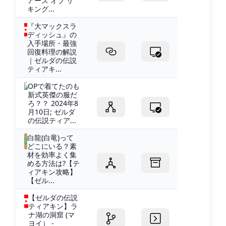
アーズ オブ ザ
キング...
『大マックスラ
ディッシュ』の
入手場所・最強
回復料理の解説
｜ゼルダの伝説
ティアキ...
OPで着てたのも
新式英傑の服だ
ろ？？ 2024年8
月10日; ゼルダ
の伝説ティア...
白龍(白竜)って
どこにいる？素
材を効率よく集
める方法は?【テ
ィアキン攻略】
【ゼル...
【ゼルダの伝説
ティアキン】ラ
ナ湖の洞窟 (マ
ヨイ） -