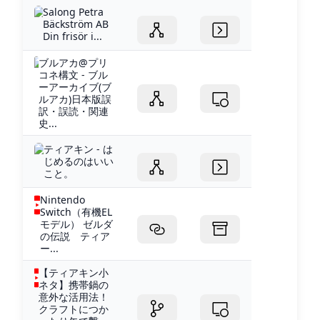
Salong Petra
Bäckström AB
Din frisör i...
ブルアカ@プリ
コネ構文 - ブル
ーアーカイブ(ブ
ルアカ)日本版誤
訳・誤読・関連
史...
ティアキン - は
じめるのはいい
こと。
Nintendo
Switch（有機EL
モデル） ゼルダ
の伝説 ティア
ー...
【ティアキン小
ネタ】携帯鍋の
意外な活用法！
クラフトにつか