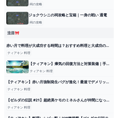
祠の攻略
ジョクウシニの祠攻略と宝箱｜一身の戦い 通電
祠の攻略
注目🎀
赤い月で料理が大成功する時間は？おすすめ料理と大成功の効果は？ティアキンゼルダ - はじめるのはいいこと。
ティアキン 料理
【ティアキン】瘴気の回復方法と対策装備｜手やファントムガノンの倒し方 ワイトのゲーム案内所
ティアキン 料理
【ティアキン】赤い月強制発生バグが進化！最速でデメリット無しで赤い月を発生させる方法！【ゼルダの伝説ティアーズオブザキングダム】 - YouTube
ティアキン 料理
【ゼルダの伝説 #21】超絶美ケモのミネルさんが仲間になった！ ティアキングルメ旅！【ティアキン】【ゆっくり実況】 - YouTube
ティアキン 料理