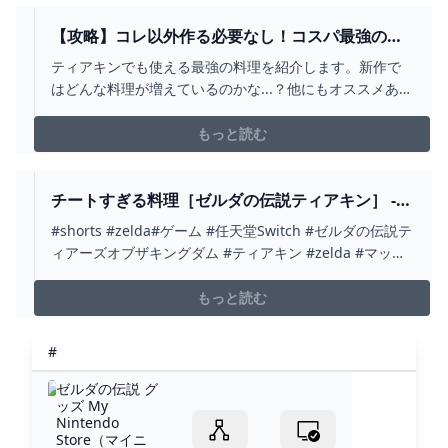
【攻略】コレ以外作る必要なし！コスパ最強の料
理BEST10【ゼルダの伝説 ブレスオブザワイル
ティアキンでも使える最強の料理を紹介します。新作で
ド】 - YOUTUBE
はどんな料理が増えているのかな...？他にもオススメあれ
ば教えて！#ゼルダの伝説ブレスオブザワイルド #攻略 #
ブレスオブザワイルド #botw #小ネタ
もっと読む
チートすぎる料理［ゼルダの伝説ティアキン］ -
YOUTUBE
#shorts #zelda#ゲーム #任天堂Switch #ゼルダの伝説テ
ィアーズオブザキングダム #ティアキン #zelda #マック
ス料理 #チート
もっと読む
#
ゼルダの伝説 グ
ッズ My
Nintendo
Store（マイニ