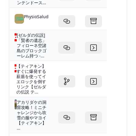
ンテンドース...
PhysioSalud
[ゼルダの伝説]
「賢者の遺志」
フィローネ空諸
島のブロックゴ
ーレム持つ -...
【ティアキン】
すぐに爆発する
薪盾を使ってイ
エロックを倒す
リンク【ゼルダ
の伝説 テ...
アカリダケの洞
窟攻略！ミニチ
ャレンジから吹
雪の服やマヨイ
【ティアキン】
...