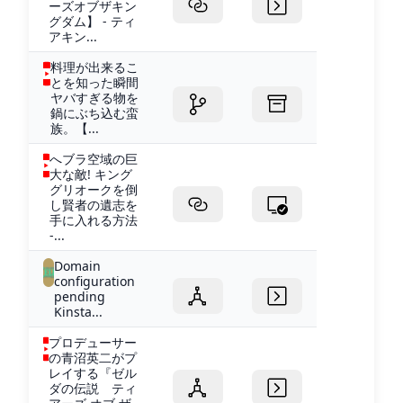
ーズオブザキン
グダム】 - ティ
アキン...
料理が出来るこ
とを知った瞬間
ヤバすぎる物を
鍋にぶち込む蛮
族。【...
へブラ空域の巨
大な敵! キング
グリオークを倒
し賢者の遺志を
手に入れる方法
-...
Domain
configuration
pending
Kinsta...
プロデューサー
の青沼英二がプ
レイする『ゼル
ダの伝説 ティ