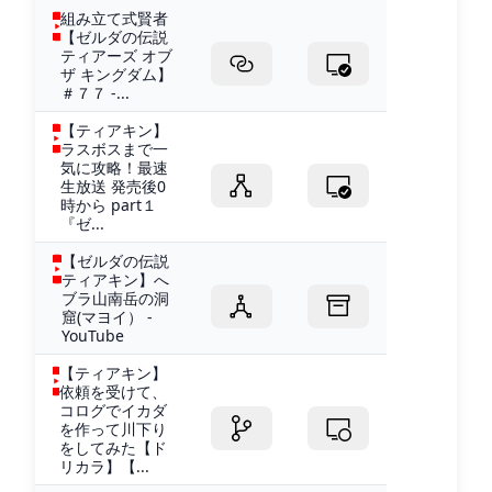
組み立て式賢者
【ゼルダの伝説
ティアーズ オブ
ザ キングダム】
＃７７ -...
【ティアキン】
ラスボスまで一
気に攻略！最速
生放送 発売後0
時から part１
『ゼ...
【ゼルダの伝説
ティアキン】へ
ブラ山南岳の洞
窟(マヨイ） -
YouTube
【ティアキン】
依頼を受けて、
コログでイカダ
を作って川下り
をしてみた【ド
リカラ】【...