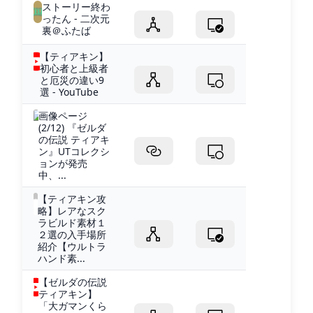
ストーリー終わ
ったん - 二次元
裏＠ふたば
【ティアキン】
初心者と上級者
と厄災の違い9
選 - YouTube
画像ページ
(2/12) 『ゼルダ
の伝説 ティアキ
ン』UTコレクシ
ョンが発売
中、...
【ティアキン攻
略】レアなスク
ラビルド素材１
２選の入手場所
紹介【ウルトラ
ハンド素...
【ゼルダの伝説
ティアキン】
「大ガマンくら