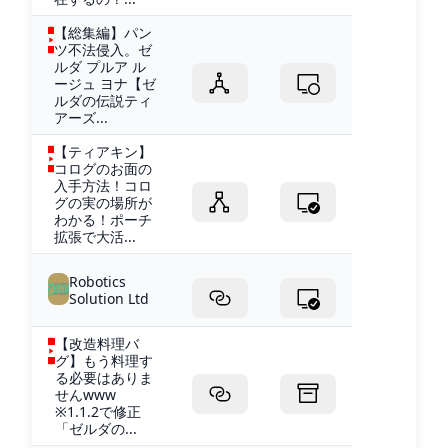
【総集編】パン
ツ不法侵入。ゼ
ルダ プルア ル
ージュ ヨナ【ゼ
ルダの伝説ティ
アーズ...
【ティアキン】
コログのお面の
入手方法！コロ
グの実の場所が
わかる！ポーチ
拡張で大活...
Robotics
Solution Ltd
【改造料理バ
グ】もう料理す
る必要はありま
せんwww
※1.1.2で修正
「ゼルダの...