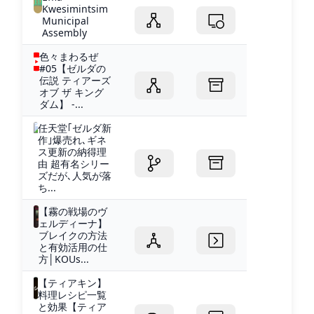
Kwesimintsim
Municipal
Assembly
色々まわるぜ
#05【ゼルダの
伝説 ティアーズ
オブ ザ キング
ダム】 -...
任天堂｢ゼルダ新
作｣爆売れ､ギネ
ス更新の納得理
由 超有名シリー
ズだが､人気が落
ち...
【霧の戦場のヴ
ェルディーナ】
ブレイクの方法
と有効活用の仕
方│KOUs...
【ティアキン】
料理レシピ一覧
と効果【ティア