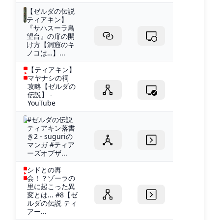
【ゼルダの伝説
ティアキン】
『サハスーラ鳥
望台』の扉の開
け方【洞窟のキ
ノコは…】...
【ティアキン】
マヤナシの祠
攻略【ゼルダの
伝説】 -
YouTube
#ゼルダの伝説
ティアキン落書
き2 - suguriの
マンガ #ティア
ーズオブザ...
シドとの再
会！？ゾーラの
里に起こった異
変とは... #8【ゼ
ルダの伝説 ティ
アー...