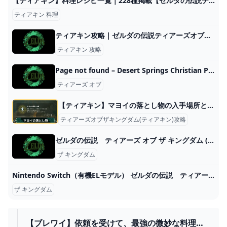
【ティアキン】料理レシピ一覧｜228種掲載【ゼルダの伝説ティアーズオブザキングダム】｜ゲームエイト
ティアキン 料理
ティアキン攻略｜ゼルダの伝説ティアーズオブザキングダム｜ゲームエイト
ティアキン 攻略
Page not found – Desert Springs Christian Preschool
ティアーズ オブ
【ティアキン】マヨイの落とし物の入手場所と交換に必要な数【ゼルダの伝説ティアーズオブザキングダム】
ティアーズオブザキングダム(ティアキン)攻略
ゼルダの伝説 ティアーズ オブ ザ キングダム (Switch)の関連情報 ゲーム・エンタメ最新情報のファミ通.com
ザ キングダム
Nintendo Switch（有機ELモデル） ゼルダの伝説 ティアーズ オブ ザ キングダムエディション 4902370550481 :4902370550481:digitalisland - 通販 - Yahoo!ショッピング
ザ キングダム
【ブレワイ】依頼を受けて、最強の微妙な料理を