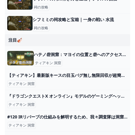
祠の攻略
シフミミの祠攻略と宝箱｜一身の戦い 水流
祠の攻略
注目🎻
ハテノ砦洞窟：マヨイの位置と砦へのアクセス方法【ティアキン攻略】 とあるゲームブログの軌跡
ティアキン 洞窟
【ティアキン】最新版キースの目玉バグ無し無限回収が超簡単!!数分で100個余裕ですｗ【ティアーズオブザキングダム】 - YouTube
ティアキン 洞窟
『ドラゴンクエストX オンライン』モデルのゲーミングヘッドセットが登場。爽やかなライトブルーのハウジングにはスライムがデザイン【ドラクエ】 - 電撃オンライン
ティアキン 洞窟
#120 IRリバーブの仕組みを解明するため、我々調査隊は洞窟の秘湯へと向かったーー - YouTube
ティアキン 洞窟