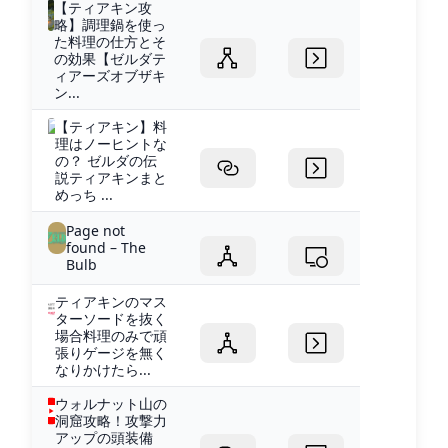
【ティアキン攻
略】調理鍋を使っ
た料理の仕方とそ
の効果【ゼルダテ
ィアーズオブザキ
ン...
【ティアキン】料
理はノーヒントな
の？ ゼルダの伝
説ティアキンまと
めっち ...
Page not
found – The
Bulb
ティアキンのマス
ターソードを抜く
場合料理のみで頑
張りゲージを無く
なりかけたら...
ウォルナット山の
洞窟攻略！攻撃力
アップの頭装備