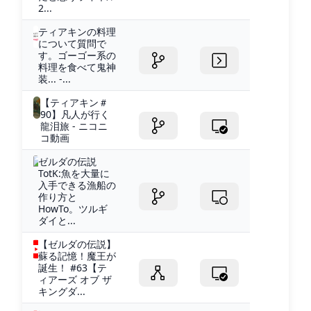
2...
ティアキンの料理
について質問で
す。ゴーゴー系の
料理を食べて鬼神
装... -...
【ティアキン＃
90】凡人が行く
龍泪旅 - ニコニ
コ動画
ゼルダの伝説
TotK:魚を大量に
入手できる漁船の
作り方と
HowTo。ツルギ
ダイと...
【ゼルダの伝説】
蘇る記憶！魔王が
誕生！ #63【テ
ィアーズ オブ ザ
キングダ...