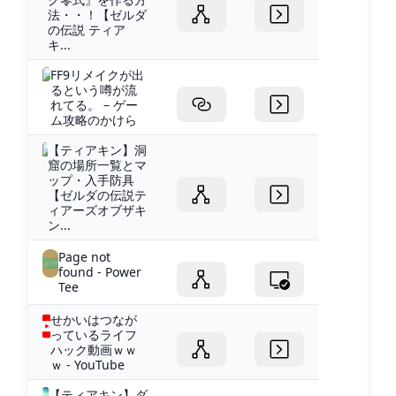
法・・！【ゼルダ
の伝説 ティア
キ...
FF9リメイクが出
るという噂が流
れてる。 – ゲー
ム攻略のかけら
【ティアキン】洞
窟の場所一覧とマ
ップ・入手防具
【ゼルダの伝説テ
ィアーズオブザキ
ン...
Page not
found - Power
Tee
せかいはつなが
っているライフ
ハック動画ｗｗ
ｗ - YouTube
【ティアキン】ダ