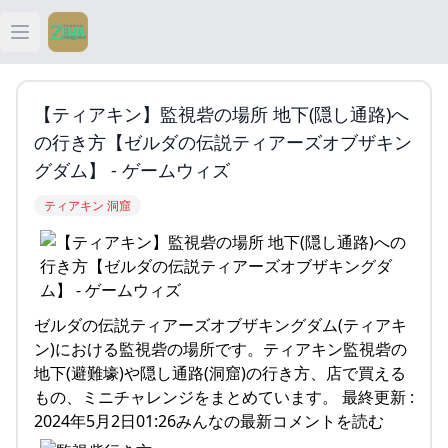
Open main menu
ティアキン
【ティアキン】監視砦の場所 地下(隠し通路)へ
ティアキン 祠
の行き方【ゼルダの伝説ティアーズオブザキン
グダム】 - ゲームウィズ
ティアキン 武器
ティアキン 洞窟
ティアキン 攻略
ゼルダの伝説ティアーズオブザキングダム(ティアキ
ン)における監視砦の場所です。ティアキン監視砦の
地下(避難壕)や隠し通路(洞窟)の行き方、店で買える
もの、ミニチャレンジをまとめています。 最終更新 :
2024年5月2日01:26みんなの最新コメントを読む