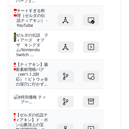
パーフェ...
チートすぎる料
理［ゼルダの伝
説ティアキン］ -
YouTube
ゼルダの伝説 テ
ィアーズ オブ
ザ キングダ
ム/Nintendo
Switch ...
【ティアキン】最
新素材増殖バグ
（ver1.1.2対
応）！ビトウォ谷
の深穴に行かず...
特別価格 ティ
アー...
【ゼルダの伝説テ
ィアキン】ド・ボ
ン山脈頂上の宝