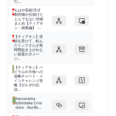
だ...
もはや芸術!天才
制作陣が仕掛けた
とんでもない伏線
まとめ【ティアキ
ン・総集編】 -...
【ティアキン】依
頼を受けて、転ん
だリンクさんが長
時間起き上がれな
い装置のダメー
ジ...
【ティアキン】ハ
イラルの大地への
攻略チャート・メ
インチャレンジ攻
略【ゼルダの伝
説...
Nacionalna
biblioteka Crne
Gore - Đurđe...