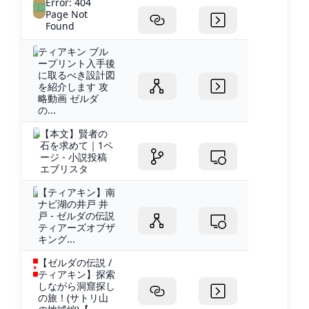
Error: 404
Page Not
Found
ティアキン ブル
ープリント入手後
に取るべき設計図
を紹介します 攻
略動画 ゼルダ
の...
【本文】賢者の
石を求めて｜1ペ
ージ - 小説投稿
エブリスタ
【ティアキン】南
ナビ湖の井戸 井
戸 - ゼルダの伝説
ティアーズオブザ
キング...
【ゼルダの伝説 /
ティアキン】探索
しながら洞窟探し
の旅！(サトリ山