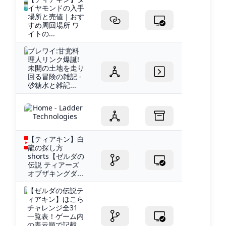
イヤモンドの入手
場所と売値｜おす
すめ周回場所 ワ
イトの...
ブレワイ:甘党料
理人リンク爆誕!
未開の土地を走り
回る冒険の雑記 -
砂糖水と雑記...
Home - Ladder
Technologies
【ティアキン】白
龍の探し方
shorts【ゼルダの
伝説 ティアーズ
オブザキングダ...
【ゼルダの伝説テ
ィアキン】ほこら
チャレンジ全31
一覧表！ゲーム内
の表示順で記載