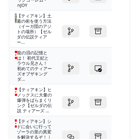
nJOY
【ティアキン】土
遁の術を使う方法
（イーガ団のアジ
トの場所）【ゼル
ダの伝説ティア
ー...
龍の泪の記憶と
は！ 初代王妃と
ラウル兄さん！
初めてのティアー
ズオブザキング
ダ...
【ティアキン】ヒ
ノックスに大量の
爆弾をばらまくリ
ンク【ゼルダの伝
説 ティアーズ ...
【ティアキン】シ
ドに会いに行って
ゾーラの里の異変
を解決するぞ！｜