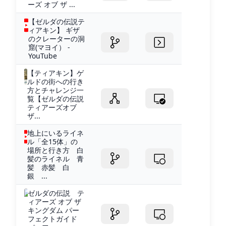
ーズ オブ ザ ...
【ゼルダの伝説テ
ィアキン】 ギザ
のクレーターの洞
窟(マヨイ） -
YouTube
【ティアキン】ゲ
ルドの街への行き
方とチャレンジ一
覧【ゼルダの伝説
ティアーズオブ
ザ...
地上にいるライネ
ル「全15体」の
場所と行き方 白
髪のライネル 青
髪 赤髪 白
銀 ...
ゼルダの伝説 テ
ィアーズ オブ ザ
キングダム パー
フェクトガイド