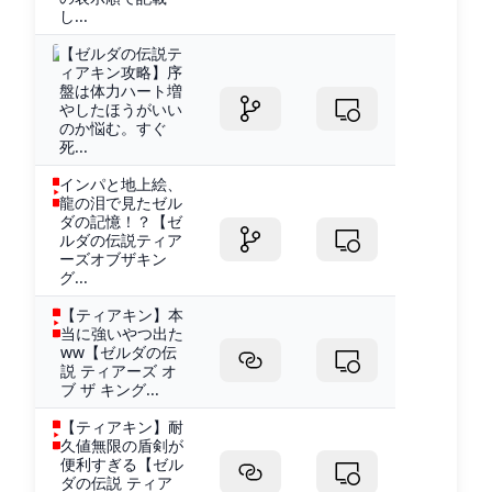
し...
【ゼルダの伝説テ
ィアキン攻略】序
盤は体力ハート増
やしたほうがいい
のか悩む。すぐ
死...
インパと地上絵、
龍の泪で見たゼル
ダの記憶！？【ゼ
ルダの伝説ティア
ーズオブザキン
グ...
【ティアキン】本
当に強いやつ出た
ww【ゼルダの伝
説 ティアーズ オ
ブ ザ キング...
【ティアキン】耐
久値無限の盾剣が
便利すぎる【ゼル
ダの伝説 ティア