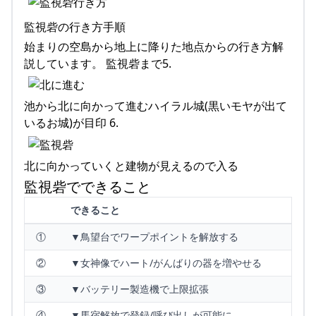
監視砦の行き方手順
始まりの空島から地上に降りた地点からの行き方解
説しています。 監視砦まで5.
池から北に向かって進むハイラル城(黒いモヤが出て
いるお城)が目印 6.
北に向かっていくと建物が見えるので入る
監視砦でできること
できること
①
▼鳥望台でワープポイントを解放する
②
▼女神像でハート/がんばりの器を増やせる
③
▼バッテリー製造機で上限拡張
④
▼馬宿解放で登録/呼び出しが可能に