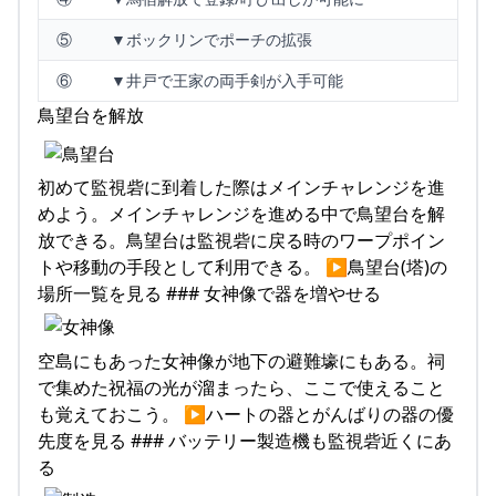
⑤
▼ボックリンでポーチの拡張
⑥
▼井戸で王家の両手剣が入手可能
鳥望台を解放
初めて監視砦に到着した際はメインチャレンジを進
めよう。メインチャレンジを進める中で鳥望台を解
放できる。鳥望台は監視砦に戻る時のワープポイン
トや移動の手段として利用できる。 ▶鳥望台(塔)の
場所一覧を見る ### 女神像で器を増やせる
空島にもあった女神像が地下の避難壕にもある。祠
で集めた祝福の光が溜まったら、ここで使えること
も覚えておこう。 ▶ハートの器とがんばりの器の優
先度を見る ### バッテリー製造機も監視砦近くにあ
る