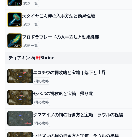
武器一覧
大タイヤこん棒の入手方法と効果性能
武器一覧
フロドラブレードの入手方法と効果性能
武器一覧
ティアキン 祠🎀shrine
エコチウの祠攻略と宝箱｜落下と上昇
祠の攻略
セパパの祠攻略と宝箱｜帰り道
祠の攻略
クママイノの祠の行き方と宝箱｜ラウルの祝福
祠の攻略
ウサズマの祠の行き方と宝箱｜ラウルの祝福