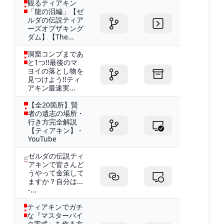
観るティアキン
「龍の泪編」【ゼ
ルダの伝説ティア
ーズオブザキング
ダム】【The...
洞窟コンプまであ
と1つ!!最後のマ
ヨイの落とし物を
見つけよう!!ティ
アキン最速実...
【全20箇所】賢
者の遺志の場所・
行き方完全解説
【ティアキン】 -
YouTube
ゼルダの伝説ティ
アキンで皆さんど
うやって金策して
ますか？自分は...
-...
ティアキンでガチ
な『マスターバイ
ク零式』を作る方