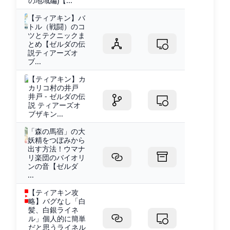
の地域編)【...
【ティアキン】バ
トル（戦闘）のコ
ツとテクニックま
とめ【ゼルダの伝
説ティアーズオ
ブ...
【ティアキン】カ
カリコ村の井戸
井戸 - ゼルダの伝
説 ティアーズオ
ブザキン...
「森の馬宿」の大
妖精をつぼみから
出す方法！ウマナ
リ楽団のバイオリ
ンの音【ゼルダ
...
【ティアキン攻
略】バグなし「白
髪、白銀ライネ
ル」個人的に簡単
だと思うライネル