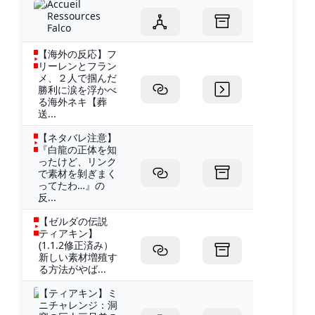
Accueil
Ressources
Falco
【海外の反応】フ
リーレンとフラン
メ、２人で掴んだ
勝利に涙を浮かべ
る海外ネキ【葬
送...
【ネタバレ注意】
『白龍の正体を知
ったけど、リンク
で素材を剝ぎまく
ってたわ…』の
反...
【ゼルダの伝説
ティアキン】
(1.1.2修正済み）
新しい素材増殖す
る方法がやば...
【ティアキン】ミ
ニチャレンジ：洞