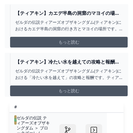
【ティアキン】カエデ半島の洞窟のマヨイの場所
と行き方【ゼルダの伝説ティアーズオブザキング
ゼルダの伝説ティアーズオブザキングダム(ティアキン)に
ダム】 - ゲームウィズ
おけるカエデ半島の洞窟の行き方とマヨイの場所です。
ティアキンカエデ半島の洞窟のマヨイの場所やマップ位
置をはじめ、行く方法や宝箱の情報などを掲載していま
もっと読む
す。
【ティアキン】冷たい水を越えての攻略と報酬
【ゼルダの伝説ティアーズオブザキングダム】 -
ゼルダの伝説ティアーズオブザキングダム(ティアキン)に
ゲームウィズ
おける「冷たい水を越えて」の攻略と報酬です。ティア
キン冷たい水を越えての場所や受注条件をはじめ、チャ
レンジの攻略情報をまとめています。
もっと読む
#
ゼルダの伝説 テ
ィアーズオブザキ
ングダム ＞ ブロ
ックゴーレム -