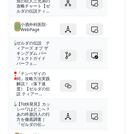
窟の巨人三兄弟の
攻略チャート【ゼ
ルダの伝説ティ...
小酒外科医院-
WebPage
ゼルダの伝説 テ
ィアーズ オブ ザ
キングダム パー
フェクトガイド
パーフェ...
『テンベザイの
祠』攻略方法実践
解説！（落下速
度）【ゼルダの伝
説 ティアー...
【TotK発見】カッ
シーワはどこへ？
あの吟遊詩人の行
方を徹底調査｜
『ゼルダの伝...