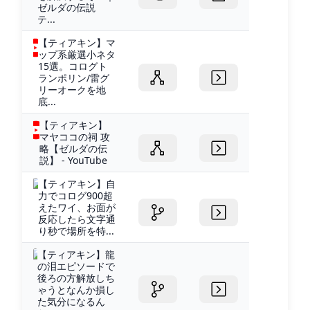
ゼルダの伝説
テ...
【ティアキン】マ
ップ系厳選小ネタ
15選。コログト
ランポリン/雷グ
リーオークを地
底...
【ティアキン】
マヤココの祠 攻
略【ゼルダの伝
説】 - YouTube
【ティアキン】自
力でコログ900超
えたワイ、お面が
反応したら文字通
り秒で場所を特...
【ティアキン】龍
の泪エピソードで
後ろの方解放しち
ゃうとなんか損し
た気分になるん