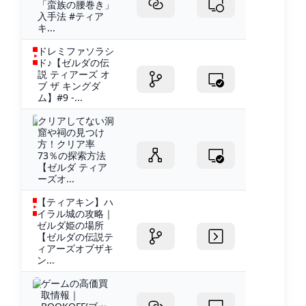
「蛮族の腰巻き」
入手法 #ティア
キ...
ドレミファソラシ
ド♪【ゼルダの伝
説 ティアーズ オ
ブ ザ キングダ
ム】#9 -...
クリアしてない洞
窟や祠の見つけ
方！クリア率
73％の探索方法
【ゼルダ ティア
ーズオ...
【ティアキン】ハ
イラル城の攻略｜
ゼルダ姫の場所
【ゼルダの伝説テ
ィアーズオブザキ
ン...
ゲームの高価買
取情報｜