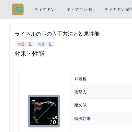
ティアキン
ティアキン 祠
ティアキン 武
ライネルの弓の入手方法と効果性能
武器一覧
武器一覧
効果・性能
武器種
攻撃力
耐久値
特殊効果