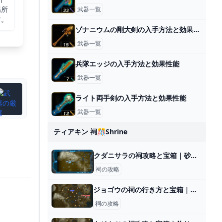
場所
武器一覧
す。
ゾナニウムの剛大剣の入手方法と効果性能
武器一覧
兵隊エッジの入手方法と効果性能
武器一覧
ライト両手剣の入手方法と効果性能
武器一覧
ティアキン 祠🎊shrine
クダニサラの祠攻略と宝箱｜砂上の橋梁
祠の攻略
ジョゴウの祠の行き方と宝箱｜ラウルの祝福
祠の攻略