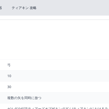
器
ティアキン 攻略
弓
10
30
複数の矢を同時に放つ
ゼルダの伝説ティアーズオブザキングダム(ティアキン)におけるラ