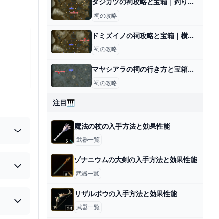
タジカツの祠攻略と宝箱｜釣り合うかたち
祠の攻略
ドミズイノの祠攻略と宝箱｜横たわる通り道
祠の攻略
マヤシアラの祠の行き方と宝箱｜ラウルの祝福
祠の攻略
注目🎹
魔法の杖の入手方法と効果性能
武器一覧
ゾナニウムの大剣の入手方法と効果性能
武器一覧
リザルボウの入手方法と効果性能
武器一覧