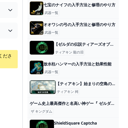
七宝のナイフの入手方法と修理のやり方
武器一覧
オオワシの弓の入手方法と修理のやり方
武器一覧
【ゼルダの伝説ティアーズオブザキングダム】白龍の入手素材と出現場所【ティアキン】 ゲーム攻略サイト AlGest
ティアキン 龍の泪
くださ
放水柱ハンマーの入手方法と効果性能
武器一覧
【ティアキン】始まりの空島の祠とコログ・宝箱の場所【ゼルダの伝説ティアーズオブザキングダム】 - ゲームウィズ
ティアキン 祠
ゲーム史上最高傑作と名高い神ゲー『 ゼルダの伝説 ティアーズ オブ ザ キングダム 』#8 - YouTube
ザ キングダム
ShieldSquare Captcha