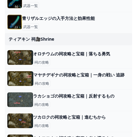
武器一覧
青リザルエッジの入手方法と効果性能
武器一覧
ティアキン 祠🎥shrine
オロチウムの祠攻略と宝箱｜落ちる勇気
祠の攻略
マヤチデギナの祠攻略と宝箱｜一身の戦い 追跡
祠の攻略
ラカショゴの祠攻略と宝箱｜反射するもの
祠の攻略
ツカロクの祠攻略と宝箱｜進むちから
祠の攻略