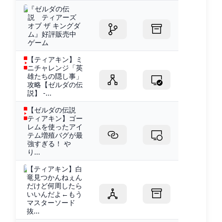
『ゼルダの伝
説 ティアーズ
オブ ザ キングダ
ム』好評販売中
ゲーム
【ティアキン】ミ
ニチャレンジ「英
雄たちの隠し事」
攻略【ゼルダの伝
説】 -...
【ゼルダの伝説
ティアキン】ゴー
レムを使ったアイ
テム増殖バグが最
強すぎる！ や
り...
【ティアキン】白
竜見つかんねぇん
だけど何周したら
いいんだよ←もう
マスターソード
抜...