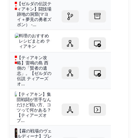
【ゼルダの伝説テ
ィアキン】闘技場
跡地の洞窟(マヨ
イ＋夢見の勇者ズ
ボン） -...
料理のおすすめ
レシピまとめ テ
ィアキン
【ティアキン攻
略】雷鳴の島 西
側の「賢者の遺
志」。【ゼルダの
伝説 ティアーズ
オ...
【ティアキン】集
団戦闘が苦手なん
だけど戦い方、コ
ツって何かある？
【ティアーズオ
ブ...
【霧の戦場のヴェ
ルディーナ】ブレ