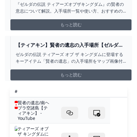
すめ使い道｜誰に使うべき？ ワイトのゲーム案内
『ゼルダの伝説 ティアーズオブザキングダム』の賢者の
所
意志について解説。入手場所一覧や使い方、おすすめの
使い道などを掲載しているので、ティアキン攻略の参考
にしてください！
もっと読む
【ティアキン】賢者の遺志の入手場所【ゼルダの
伝説 ティアーズオブザキングダム】 HYPERWIKI
ゼルダの伝説 ティアーズ オブ ザ キングダムに登場する
キーアイテム「賢者の遺志」の入手場所をマップ画像付
きで紹介しています。賢者の遺志は全部で16個あるので
強化順は気にしなくてよい。
もっと読む
#
賢者の遺志/南ヘ
ブラ空諸島【テ
ィアキン】 -
YouTube
ティアーズ オブ
ザ キングダムに