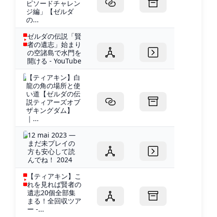
ピソードチャレン
ジ編」【ゼルダ
の...
ゼルダの伝説「賢
者の遺志」始まり
の空諸島で水門を
開ける - YouTube
【ティアキン】白
龍の角の場所と使
い道【ゼルダの伝
説ティアーズオブ
ザキングダム】
｜...
12 mai 2023 —
まだ未プレイの
方も安心して読
んでね！ 2024
【ティアキン】こ
れを見れば賢者の
遺志20個全部集
まる！全回収ツア
ー -...