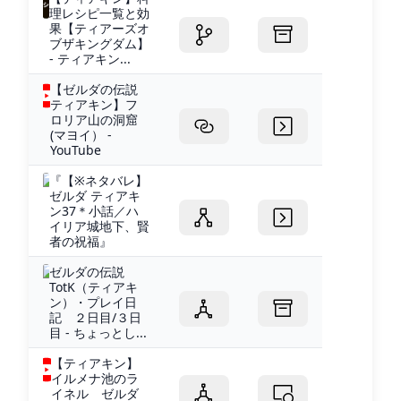
理レシピ一覧と効
果【ティアーズオ
ブザキングダム】
- ティアキン...
【ゼルダの伝説
ティアキン】フ
ロリア山の洞窟
(マヨイ） -
YouTube
『【※ネタバレ】
ゼルダ ティアキ
ン37＊小話／ハ
イリア城地下、賢
者の祝福』
ゼルダの伝説
TotK（ティアキ
ン）・プレイ日
記 ２日目/３日
目 - ちょっとし...
【ティアキン】
イルメナ池のラ
イネル ゼルダ