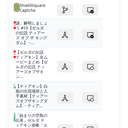
ShieldSquare
Captcha
謎、解明しましょ
う #10【ゼルダ
の伝説 ティアー
ズ オブ ザ キング
ダム】 -...
【ゼルダの伝説
ティアキン】全ム
ービーまとめ【ゼ
ルダの伝説 ティ
アーズオブザキ
ン...
【ティアキン】白
龍の出現場所と入
手素材【ティアー
ズオブザキングダ
ム】 - ティア...
「始まりの空島の
伝承」ゼルダ テ
ィアキン攻略「エ