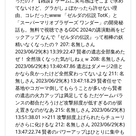
ったの？ 【雑談】ゲームに実写感はそこまで求め
てないけど、グラがしょぼかったら許せない理
由、コレだったwww 「ゼルダの伝説 TotK」と
「スーパーマリオブラザーズ ワンダー」の開発秘
話も。無料で視聴できるGDC 2024の講演動画をピ
ックアップ なんで『ゼルダの伝説』って相棒の妖
精いなくなったの？ 207: 名無しさん
2023/06/29(木) 13:39:22.47 賢者の遺志全部集めた
ぜ！ 全然強くなった気がしねぇｗ 208: 名無しさん
2023/06/29(木) 13:40:47.86 遺志はダメージ2倍と
かなら良かったけど全然変わってないよな 211: 名
無しさん 2023/06/29(木) 13:47:18.29 賢者任せで
基地やコガーマ倒してもらうことが多いから賢者
の遺志の火力アップは満足してる ただゲームバラ
ンスの都合だろうけど攻撃頻度が低すぎるのが据
え置きなのがなあ 215: 名無しさん 2023/06/29(木)
13:51:38.01 >>211 攻撃頻度上げられたらチューリ
がさらに化けるな 212: 名無しさん 2023/06/29(木)
13:47:22.74 賢者のパワーアップはひとりに集中も