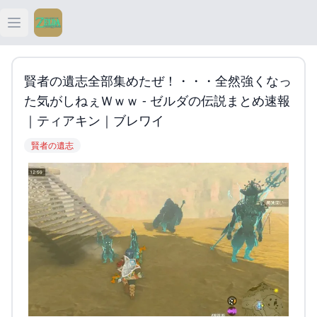
Open main menu
ティアキン
賢者の遺志全部集めたぜ！・・・全然強くなっ
ティアキン 祠
た気がしねぇｗｗｗ - ゼルダの伝説まとめ速報
｜ティアキン｜ブレワイ
ティアキン 武器
賢者の遺志
ティアキン 攻略