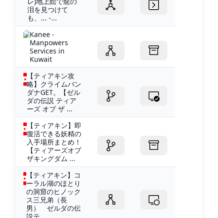
レ)地上絵で龍の
泪を見つけて
も、... -...
Kanee -
Manpowers
Services in
Kuwait
【ティアキン攻
略】クライムバン
ダナGET。【ゼル
ダの伝説 ティア
ーズ オブ ザ ...
【ティアキン】即
復活できる妖精の
入手場所まとめ！
【ティアーズオブ
ザキングダム ...
【ティアキン】コ
ーラル湖のほとり
の洞窟のヒノック
ス三兄弟（長
男） ゼルダの伝
説テ...