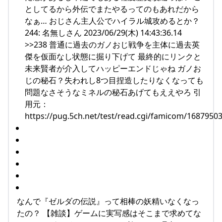
としてるから外伝でまたやるってのもあれだから
なぁ… おじさん主人公でハイラル城攻めるとか？
244: 名無しさん 2023/06/29(木) 14:43:36.14
>>238 普通に過去のガノおじ戦争を主体に過去英
傑を仮面なし状態に掘り下げて 最終的にリンクと
未来賢者が介入してハッピーエンドじゃね ガノお
じの秘石？失われし8つ目捏造したりなくなっても
問題なさそうなミネルの秘石あげてもええやろ 引
用元：
https://pug.5ch.net/test/read.cgi/famicom/1687950
なんで『ゼルダの伝説』って相棒の妖精いなくなっ
たの？ 【雑談】ゲームに実写感はそこまで求めてな