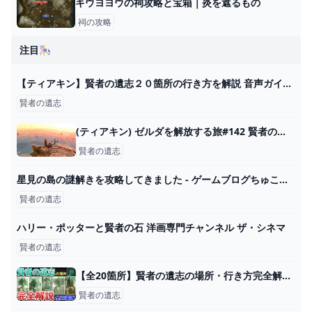
キウヨヨウの祠攻略と宝箱｜炎を遮るもの
祠の攻略
注目🎠
【ティアキン】賢者の遺志２０箇所の行き方を解説 音声ガイドで解りやすく説明いたします Zelda TOTK ゼルダの伝説 ティアーズオブザキングダム - YouTube
賢者の遺志
(ティアキン) ゼルダを解放する旅#142 賢者の遺志探し 【ゼルダの伝説ティーアズオブザキングダム 】 - ニコニコ動画
賢者の遺志
星見の島の謎解きを攻略してきました - ゲームブログちゅこっと陽だまる
賢者の遺志
ハリー・ポッターと賢者の石 洋画専門チャンネル ザ・シネマ
賢者の遺志
【全20箇所】賢者の遺志の場所・行き方完全解説【ティアキン】 - YouTube
賢者の遺志