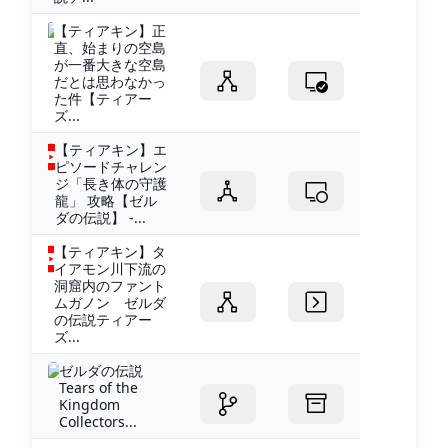
【ティアキン】正
直、始まりの空島
が一番大きな空島
だとは思わなかっ
た件【ティアー
ズ...
【ティアキン】エ
ピソードチャレン
ジ「長き体の守護
龍」 攻略【ゼル
ダの伝説】 -...
【ティアキン】タ
イアモン川下流の
洞窟内のファント
ムガノン ゼルダ
の伝説ティアー
ズ...
ゼルダの伝説
Tears of the
Kingdom
Collectors...