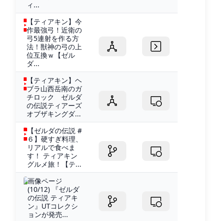
ィ...
【ティアキン】今
作最強弓！近衛の
弓5連射を作る方
法！獣神の弓の上
位互換ｗ【ゼル
ダ...
【ティアキン】ヘ
ブラ山西岳南のガ
チロック ゼルダ
の伝説ティアーズ
オブザキングダ...
【ゼルダの伝説 #
６】硬すぎ料理、
リアルで食べま
す！ ティアキン
グルメ旅！【テ...
画像ページ
(10/12) 『ゼルダ
の伝説 ティアキ
ン』UTコレクシ
ョンが発売...