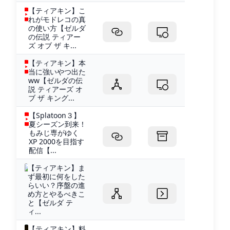
【ティアキン】こ
れがモドレコの真
の使い方【ゼルダ
の伝説 ティアー
ズ オブ ザ キ...
【ティアキン】本
当に強いやつ出た
ww【ゼルダの伝
説 ティアーズ オ
ブ ザ キング...
【Splatoon３】
夏シーズン到来！
もみじ専がゆく
XP 2000を目指す
配信【...
【ティアキン】ま
ず最初に何をした
らいい？序盤の進
め方とやるべきこ
と【ゼルダ テ
ィ...
【ティアキン】料