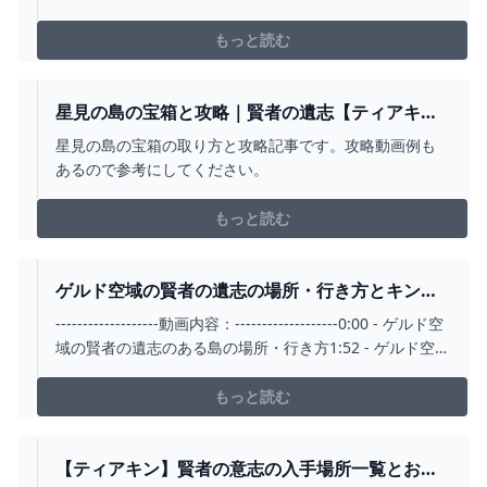
アラの祠が隠されています。 本日は、この星見の島の謎
を解き明かしてこれらを解放する方法を解説していきま
もっと読む
す！ 解放は、鏡と光を使います。 一
星見の島の宝箱と攻略｜賢者の遺志【ティアキ
ン】
星見の島の宝箱の取り方と攻略記事です。攻略動画例も
あるので参考にしてください。
もっと読む
ゲルド空域の賢者の遺志の場所・行き方とキング
グリオーク攻略！ - YOUTUBE
-------------------動画内容：-------------------0:00 - ゲルド空
域の賢者の遺志のある島の場所・行き方1:52 - ゲルド空域
のキンググリオーク戦5:55 - 宝箱から賢者の遺志入手ゲル
ド空域の島への行き方と賢者の遺志の取得法を動画にし
もっと読む
ました。島にいるキンググリオークはテ...
【ティアキン】賢者の意志の入手場所一覧とおす