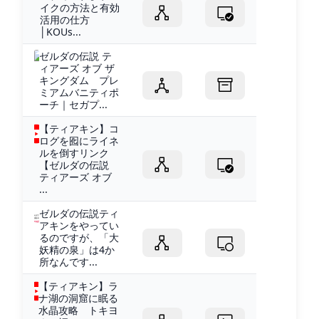
イクの方法と有効
活用の仕方
│KOUs...
ゼルダの伝説 テ
ィアーズ オブ ザ
キングダム プレ
ミアムバニティポ
ーチ｜セガプ...
【ティアキン】コ
ログを囮にライネ
ルを倒すリンク
【ゼルダの伝説
ティアーズ オブ
...
ゼルダの伝説ティ
アキンをやってい
るのですが、「大
妖精の泉」は4か
所なんです...
【ティアキン】ラ
ナ湖の洞窟に眠る
水晶攻略 トキヨ