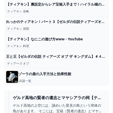
【ティアキン】裏設定からレア宝箱入手まで！ハイラル城の隠しネタ10選【ゼルダの伝説ティアーズオブザキングダム】【ゆっくり解説】 - YouTube
ティアキン 攻略
れっかのティアキン！パート３【ゼルダの伝説ティアーズオブザキングダム】 - YouTube
ティアキン 洞窟
【ティアキン】なにこの遊び方www - YouTube
ティアキン 料理
王と王【ゼルダの伝説 ティアーズ オブ ザ キングダム】＃４４ - YouTube
ティアーズ オブ
ゾーラの盾の入手方法と効果性能
武器一覧
ゲルド高地の賢者の遺志とマヤシアラの祠【ティ
アキン攻略】 とあるゲームブログの軌跡
ゲルド高地の上空には、謎めいた星見の島という球体の
島があります。 そこには、宝箱（賢者の遺志）とマヤシ