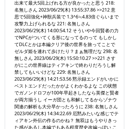
出来て最大5回上げれる方が良かったと思う 218:
名無しさん 2023/06/29(木) 13:55:37.86 >>212 意
思で5回強化+神獣兵装で 1.3^6≒4.83倍ぐらいまで
攻撃力上げられるな 221: 名無しさん
2023/06/29(木) 14:00:54.12 そういや今回賢者の力
でNPCがついてくる形になってるのって もしかし
てDLCとかは本編クリア後の世界を旅ってことで
ゼルダ姫を連れて歩けたり？まぁ無理だな 298: 名
無しさん 2023/06/29(木) 15:50:10.27 >>221 さす
がにこの世界線はティアキンで終わりだろうし解
禁してもいいけどな 229: 名無しさん
2023/06/29(木) 14:21:53.56 黙示録エンドがいかに
ベストエンドだったかがよくわかるよな この状態
でガノンドロフが100年早起きしたなら英傑と賢者
が両方揃うし イーガ団とも和解してるからゾナウ
関連の解析も大分早かったろうに 238: 名無しさん
2023/06/29(木) 14:34:22.69 厄黙みたいな感じでテ
ィアキン外伝の作るのかね？ 無双はもうやりきっ
た感があるし本編でもある程度歴史改編っぽい こ