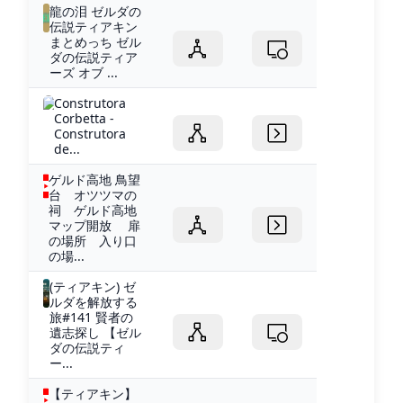
龍の泪 ゼルダの
伝説ティアキン
まとめっち ゼル
ダの伝説ティア
ーズ オブ ...
Construtora
Corbetta -
Construtora
de...
ゲルド高地 鳥望
台 オツツマの
祠 ゲルド高地
マップ開放 扉
の場所 入り口
の場...
(ティアキン) ゼ
ルダを解放する
旅#141 賢者の
遺志探し 【ゼル
ダの伝説ティ
ー...
【ティアキン】