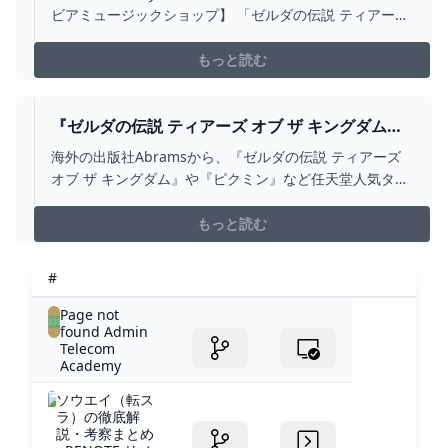
ゴリー CD/DVD/BLU-RAY/レコード/グッズの通
ビアミュージックショップ】 「ゼルダの伝説 ティアーズ
販サイト【コロムビアミュージックショップ】
オブ ザ キングダム」オリジナルサウンドトラック【通常
盤】のページです。
もっと読む
『ゼルダの伝説 ティアーズ オブ ザ キングダム』
や『ピクミン』などの2025 WALL CALENDARが
海外の出版社Abramsから、『ゼルダの伝説 ティアーズ
海外向けとして登場！ NINTENDO SWITCH 情報
オブ ザ キングダム』や『ピクミン』など任天堂人気タイ
ブログ
トルの2025 Wall Calendarが海外向けとして発売される
ことが決定しました。 販売価格は15.99ドル、もしくは
もっと読む
16
#
Page not
found Admin
Telecom
Academy
ソウエイ（転ス
ラ）の徹底解
説・考察まとめ