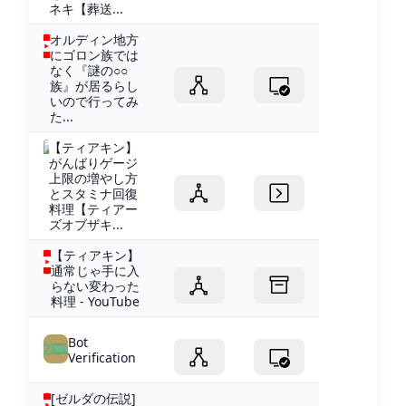
ネキ【葬送...
オルディン地方
にゴロン族では
なく『謎の○○
族』が居るらし
いので行ってみ
た...
【ティアキン】
がんばりゲージ
上限の増やし方
とスタミナ回復
料理【ティアー
ズオブザキ...
【ティアキン】
通常じゃ手に入
らない変わった
料理 - YouTube
Bot
Verification
[ゼルダの伝説]