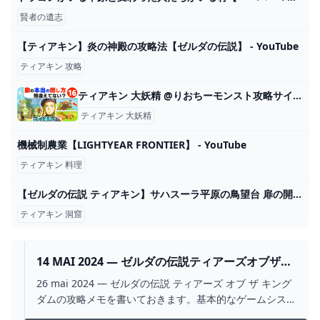
賢者の遺志
【ティアキン】炎の神殿の攻略法【ゼルダの伝説】 - YouTube
ティアキン 攻略
ティアキン 大妖精 @りおちーモンスト攻略サイト
ティアキン 大妖精
機械制農業【LIGHTYEAR FRONTIER】 - YouTube
ティアキン 料理
【ゼルダの伝説 ティアキン】サハスーラ平原の鳥望台 扉の開け方 洞窟 攻略【ティアーズオブザキングダム】 - YouTube
ティアキン 洞窟
14 MAI 2024 — ゼルダの伝説ティアーズオブザキ
ングダムの攻略。 2024
26 mai 2024 — ゼルダの伝説 ティアーズ オブ ザ キング
ダムの攻略メモを書いておきます。基本的なゲームシス
テムの解説とストーリーの攻略手順.12 mai 2024 — 今回