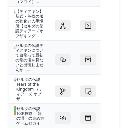
（マヨイ）...
【ティアキン】
新式・英傑の服
の強化と入手場
所【ゼルダの伝
説ティアーズオ
ブザキング...
ゼルダの伝説テ
ィアキンについ
て白龍って最初
の龍の泪を見な
いと出現しませ
んか......
ゼルダの伝説
Tears of the
Kingdom （テ
ィアーズ オブ
ザ ...
ゼルダの伝説
TotK攻略 「龍
の泪」の進め方
ゲームセカイ