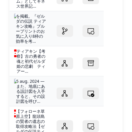
ム」としてギネ
ス世界記...
を掲載。『ゼル
ダの伝説 ティア
キン攻略』ブル
ープリントのお
気に入り8枠の
効率を考...
ティアキン【考
察】古の勇者の
魂と初代ゼルダ
姫の悲劇 ティ
アー...
5 aug. 2024 —
また、地底にあ
る設計図を入手
すると、その設
計図を呼び...
【フォローネ草
原上空】龍頭島
の賢者の遺志の
取得攻略法【ゼ
ルダの伝説ティ