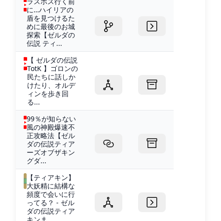
ラスボス行く前
に…ハイリアの
盾を見つけるた
めに最後のお城
探索【ゼルダの
伝説 ティ...
【 ゼルダの伝説
TotK 】ゴロンの
民たちに話しか
けたり、オルデ
ィンを歩き回
る...
99％が知らない
風の神殿爆速不
正攻略法【ゼル
ダの伝説ティア
ーズオブザキン
グダ...
【ティアキン】
大妖精に結構な
頻度で会いに行
ってる？ - ゼル
ダの伝説ティア
キンま...