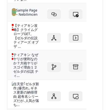
Sample Page
– Nebilimcen
【ティアキン攻
略】クライムグ
ローブGET。
【ゼルダの伝説
ティアーズ オブ
ザ ...
ティアキン なぜ
ヤリが便利なの
か？大砲ヤリが
スゴイ理由１２
ゼルダの伝説 テ
ィ...
任天堂｢ゼルダ新
作｣爆売れ､ギネ
ス更新の納得理
由 超有名シリー
ズだが､人気が落
ち...