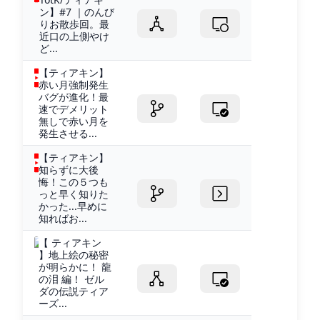
ン】#7 ｜のんび
りお散歩回。最
近口の上側やけ
ど...
【ティアキン】
赤い月強制発生
バグが進化！最
速でデメリット
無しで赤い月を
発生させる...
【ティアキン】
知らずに大後
悔！この５つも
っと早く知りた
かった...早めに
知ればお...
【 ティアキン
】地上絵の秘密
が明らかに！ 龍
の泪 編！ ゼル
ダの伝説ティア
ーズ...