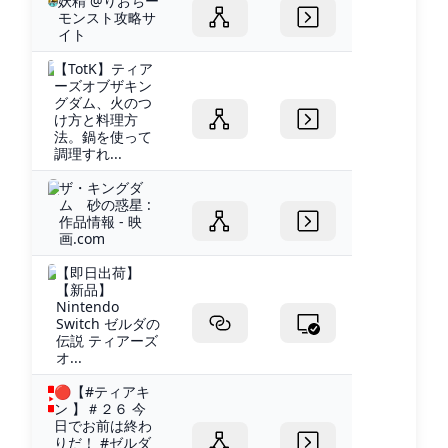
妖精 @りおちー
モンスト攻略サ
イト
【TotK】ティア
ーズオブザキン
グダム、火のつ
け方と料理方
法。鍋を使って
調理すれ...
ザ・キングダ
ム 砂の惑星 :
作品情報 - 映
画.com
【即日出荷】
【新品】
Nintendo
Switch ゼルダの
伝説 ティアーズ
オ...
🔴【#ティアキ
ン 】＃２６ 今
日でお前は終わ
りだ！ #ゼルダ