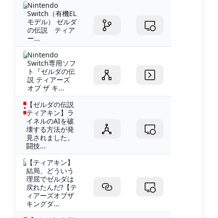
Nintendo
Switch（有機EL
モデル） ゼルダ
の伝説 ティア
ー...
Nintendo
Switch専用ソフ
ト『ゼルダの伝
説 ティアーズ
オブ ザ キ...
【ゼルダの伝説
ティアキン】ラ
イネルのAIを破
壊する方法が発
見されました。
闘技...
【ティアキン】
結局、どういう
理屈でゼルダは
戻れたんだ?【テ
ィアーズオブザ
キングダ...