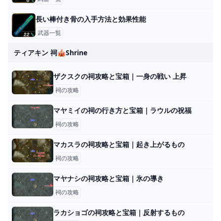
長い棒付き骨の入手方法と効果性能
武器一覧
ティアキン 祠🎪shrine
ザクスクの祠攻略と宝箱｜一身の戦い 上昇
祠の攻略
マヤミイの祠の行き方と宝箱｜ラウルの祝福
祠の攻略
マカスラの祠攻略と宝箱｜起き上がるもの
祠の攻略
マヤナシの祠攻略と宝箱｜氷の導き
祠の攻略
ラカショゴの祠攻略と宝箱｜反射するもの