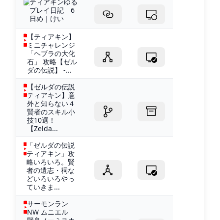
ティアキンゆる
プレイ日記 6
日め｜けい
【ティアキン】
ミニチャレンジ
「ヘブラの大化
石」 攻略【ゼル
ダの伝説】 -...
【ゼルダの伝説
ティアキン】意
外と知らない４
賢者のスキル小
技10選！
【Zelda...
「ゼルダの伝説
ティアキン」攻
略いろいろ。賢
者の遺志・祠な
どいろいろやっ
ていきま...
サーモンラン
NW ムニエル