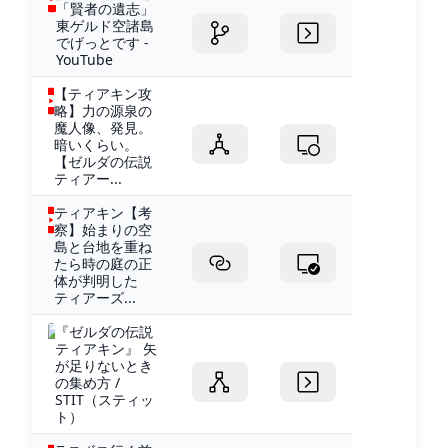
「賢者の遺志」
東ゲルド空諸島
でげっとです -
YouTube
【ティアキン攻
略】力の源泉の
魔人像、発見。
暗いくらい。
【ゼルダの伝説
ティアー...
ティアキン【考
察】始まりの空
島と台地を重ね
たら時の庭の正
体が判明した
ティアーズ...
『ゼルダの伝説
ティアキン』 矢
が足りないとき
の集め方 /
STIT（スティッ
ト）