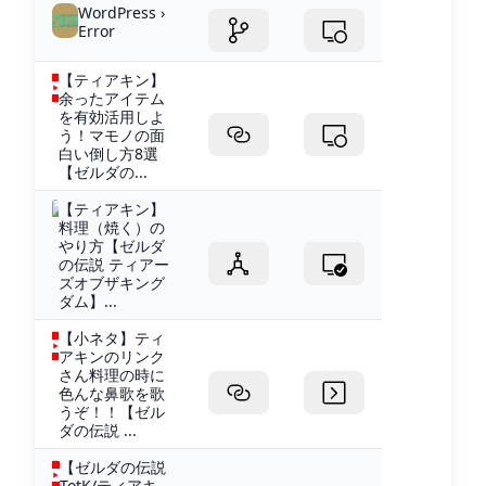
WordPress ›
Error
【ティアキン】
余ったアイテム
を有効活用しよ
う！マモノの面
白い倒し方8選
【ゼルダの...
【ティアキン】
料理（焼く）の
やり方【ゼルダ
の伝説 ティアー
ズオブザキング
ダム】...
【小ネタ】ティ
アキンのリンク
さん料理の時に
色んな鼻歌を歌
うぞ！！【ゼル
ダの伝説 ...
【ゼルダの伝説
TotK/ティアキ