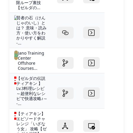
限ループ裏技
【ゼルダの...
賢者の石（けん
じゃのいし）と
は？ 意味・読み
方・使い方をわ
かりやすく解説
-...
Jano Training
Center
Offshore
Courses...
【ゼルダの伝説
ティアキン 】
Lv.3料理レシピ
～超便利なレシ
ピで快適攻略♪～
-...
【ティアキン】
エピソードチャ
レンジ「いざな
う女」 攻略【ゼ