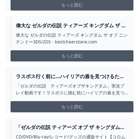
はNintendo Switchソフト『ゼルダの伝説 ティアーズ オ
もっと読む
ブ ザ キングダム』のメインチャレンジ「閉ざされた扉」
で訪れる『インイサの祠』の攻略
偉大な ゼルダの伝説 ティアーズ キングダム ザ オ
ブ ニンテンドー3DS/2DS -
偉大な ゼルダの伝説 ティアーズ キングダム ザ オブ ニン
BESTCHEERSTONE.COM
テンドー3DS/2DS - bestcheerstone.com
もっと読む
ラスボス行く前に…ハイリアの盾を見つけるため
に最後のお城探索【ゼルダの伝説 ティアーズ オブ
「ゼルダの伝説 ティアーズオブザキングダム」実況プ
ザ キングダム】PART206 - YOUTUBE
レイ動画です！ラスボスに挑む前にハイリアの盾を見つ
けるため(そして緊張を少しでもなくすため…ｗ)ハイラル
城のお城を探索します。賢者のみんなにも話しかけに行
もっと読む
くよまだ見つけてないものあったんだなぁ…みつあめを今
回のおまけ解説はなしです。祠やミニチャレンジ等ほぼ
すべてを...
「ゼルダの伝説 ティアーズ オブ ザ キングダム」
オリジナルサウンドトラック【通常盤】: 商品カテ
CD/DVD/Blu-ray/レコード/グッズの通販サイト【コロム