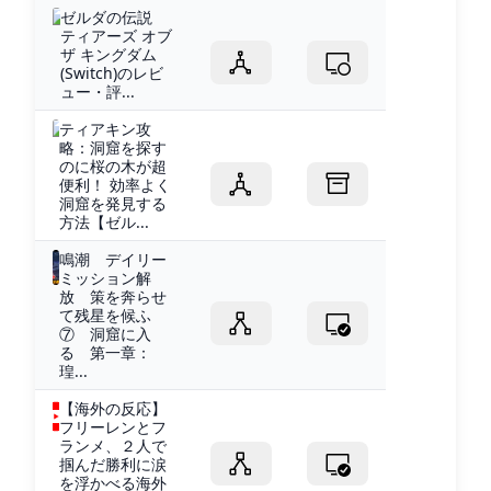
ゼルダの伝説
ティアーズ オブ
ザ キングダム
(Switch)のレビ
ュー・評...
ティアキン攻
略：洞窟を探す
のに桜の木が超
便利！ 効率よく
洞窟を発見する
方法【ゼル...
鳴潮 デイリー
ミッション解
放 策を奔らせ
て残星を候ふ
⑦ 洞窟に入
る 第一章：
瑝...
【海外の反応】
フリーレンとフ
ランメ、２人で
掴んだ勝利に涙
を浮かべる海外