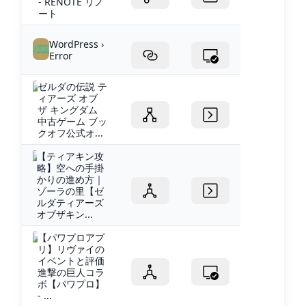
- RENOTE リノ
ート
WordPress ›
Error
ゼルダの伝説 テ
ィアーズ オブ
ザ キングダム
中古ゲーム ブッ
クオフ公式オ...
【ティアキン攻
略】空への手掛
かりの進め方｜
ゾーラの里【ゼ
ルダティアーズ
オブザキン...
【パワプロアプ
リ】リヴァイの
イベントと評価
進撃の巨人コラ
ボ【パワプロ】
- ...