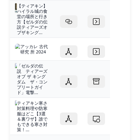
【ティアキン】
ハイラル城の食
堂の場所と行き
方【ゼルダの伝
説ティアーズオ
ブザキング...
アッカレ 古代
研究 所 2024
「ゼルダの伝
説 ティアーズ
オブ ザ キング
ダム ザ・コン
プリートガイ
ド」電撃...
ティアキン寒さ
対策料理や防寒
服はどこ【3選
＆裏ワザ】誰で
もできる寒さ対
策！...