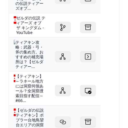
の伝説ティアー
ズオブ...
ゼルダの伝説 テ
ィアーズ オブ
ザ キングダム -
YouTube
ティアキン攻
略：武器・弓・
斧の集め方。お
すすめの補充場
所は？【ゼルダ
ティアー...
【ティアキン】
～ラネール地方
には洞窟何個あ
ール？全洞窟捜
索目指す配信～
#66...
【ゼルダの伝説
ティアキン】ポ
プラー台地鳥望
台エリアの洞窟