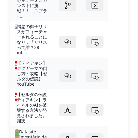
野良ノーミスカ
ンストに挑
戦！！ スプラ
-...
憎悪の御子リリ
スがフィーチャ
ーされることに
なり，「リリス
って誰？28
iul....
【ティアキン】
デグガーマの倒
し方・攻略【ゼ
ルダの伝説】 -
YouTube
【ゼルダの伝説
ティアキン】ラ
イネルのAIを破
壊する方法が発
見されました。
闘技...
Datasite –
Inventário de