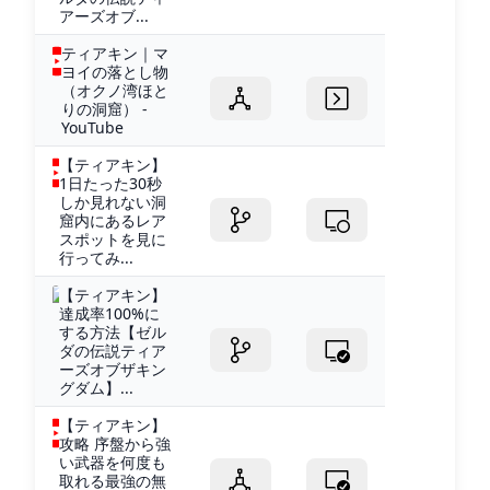
アーズオブ...
ティアキン｜マ
ヨイの落とし物
（オクノ湾ほと
りの洞窟） -
YouTube
【ティアキン】
1日たった30秒
しか見れない洞
窟内にあるレア
スポットを見に
行ってみ...
【ティアキン】
達成率100%に
する方法【ゼル
ダの伝説ティア
ーズオブザキン
グダム】...
【ティアキン】
攻略 序盤から強
い武器を何度も
取れる最強の無