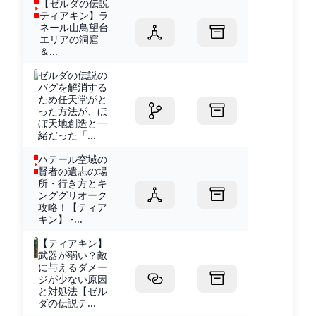
【ゼルダの伝説
ティアキン】ラ
ネール山鳥望台
エリアの洞窟
＆...
ゼルダの伝説の
バグを解消する
ため任天堂がと
った方法が、ほ
ぼ天地創造と一
緒だった「...
ハテール空域の
賢者の遺志の場
所・行き方とキ
ンググリオーク
攻略！【ティア
キン】 -...
【ティアキン】
武器が弱い？敵
に与えるダメー
ジが少ない原因
と対処法【ゼル
ダの伝説テ...