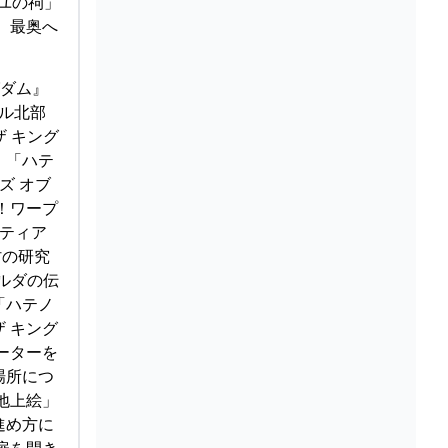
シユの祠」
、最奥へ
グダム』
ル北部
ザ キング
、「ハテ
ズ オブ
！ワープ
 ティア
村の研究
ルダの伝
「ハテノ
 キング
ーターを
場所につ
地上絵」
進め方に
扉を開き