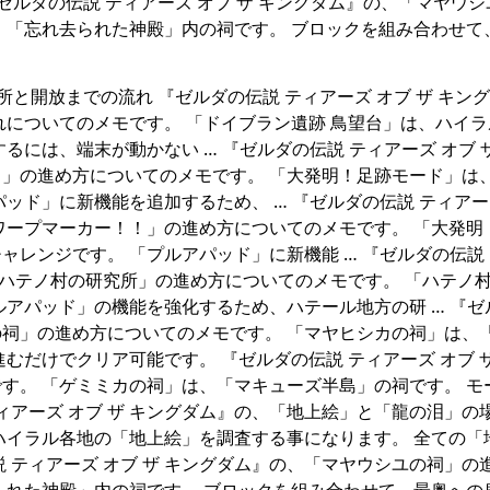
『ゼルダの伝説 ティアーズ オブ ザ キングダム』の、「マヤウ
、「忘れ去られた神殿」内の祠です。 ブロックを組み合わせて
所と開放までの流れ 『ゼルダの伝説 ティアーズ オブ ザ キン
れについてのメモです。 「ドイブラン遺跡 鳥望台」は、ハイラ
には、端末が動かない … 『ゼルダの伝説 ティアーズ オブ 
」の進め方についてのメモです。 「大発明！足跡モード」は
ッド」に新機能を追加するため、 … 『ゼルダの伝説 ティアー
ワープマーカー！！」の進め方についてのメモです。 「大発明
レンジです。 「プルアパッド」に新機能 … 『ゼルダの伝説
「ハテノ村の研究所」の進め方についてのメモです。 「ハテノ
ルアパッド」の機能を強化するため、ハテール地方の研 … 『ゼ
カの祠」の進め方についてのメモです。 「マヤヒシカの祠」は、
むだけでクリア可能です。 『ゼルダの伝説 ティアーズ オブ ザ
す。 「ゲミミカの祠」は、「マキューズ半島」の祠です。 モ
ィアーズ オブ ザ キングダム』の、「地上絵」と「龍の泪」の
ハイラル各地の「地上絵」を調査する事になります。 全ての「
 ティアーズ オブ ザ キングダム』の、「マヤウシユの祠」の
られた神殿」内の祠です。 ブロックを組み合わせて、最奥への