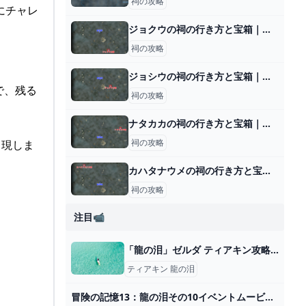
祠の攻略
にチャレ
ジョクウの祠の行き方と宝箱｜ラウルの祝福
祠の攻略
ジョシウの祠の行き方と宝箱｜ラウルの祝福
で、残る
祠の攻略
ナタカカの祠の行き方と宝箱｜ラウルの祝福
祠の攻略
出現しま
カハタナウメの祠の行き方と宝箱｜ラウルの祝福
祠の攻略
注目📹
「龍の泪」ゼルダ ティアキン攻略「メインストーリー編」【ゼルダの伝説ティアーズオブザキングダム攻略】 GameGamingGames
ティアキン 龍の泪
冒険の記憶13：龍の泪その10イベントムービー「王の務め」 #ティアキン #イベント #ゼルダの伝説 #ゼルダの伝説ティアーズオブザキングダム #イベントムービー #龍の泪 - YouTube