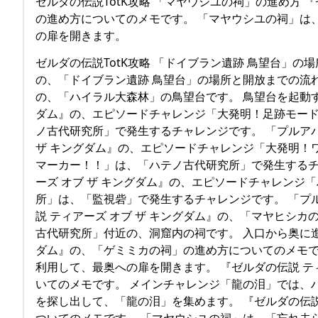
ゼルダの伝説TotK攻略 「マヤウシユの祠」の進め方 
の進め方についてのメモです。 「マヤウシユの祠」は
の扉を開きます。
ゼルダの伝説TotK攻略 「ドイブラン遺跡 鳥望台」の場
の、「ドイブラン遺跡 鳥望台」の場所と開放までの流
の、「ハイラル大森林」の鳥望台です。 鳥望台を起動する
ダム』の、エピソードチャレンジ「大発明！足跡モード
ノ古代研究所」で発生するチャレンジです。 「プルアパ
ザ キングダム』の、エピソードチャレンジ「大発明！
マーカー！！」は、「ハテノ古代研究所」で発生するチャ
ーズ オブ ザ キングダム』の、エピソードチャレンジ
所」は、「監視砦」で発生するチャレンジです。 「プ
説 ティアーズ オブ ザ キングダム』の、「マヤヒシ
古代研究所」付近の、洞窟内の祠です。 入口から奥に進
ダム』の、「ゲミミカの祠」の進め方についてのメモで
利用して、最奥への扉を開きます。 『ゼルダの伝説 テ
いてのメモです。 メインチャレンジ「龍の泪」では、
を探し出して、「龍の泪」を集めます。 『ゼルダの伝説
ついてのメモです。 「マヤウシユの祠」は、「忘れ去