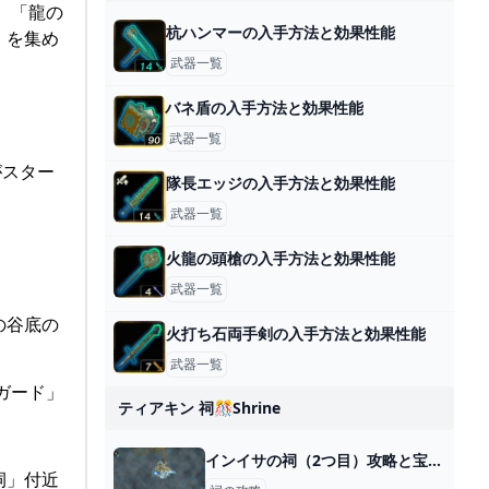
 「龍の
杭ハンマーの入手方法と効果性能
」を集め
武器一覧
バネ盾の入手方法と効果性能
武器一覧
がスター
隊長エッジの入手方法と効果性能
武器一覧
火龍の頭槍の入手方法と効果性能
武器一覧
の谷底の
火打ち石両手剣の入手方法と効果性能
武器一覧
ガード」
ティアキン 祠🎊shrine
インイサの祠（2つ目）攻略と宝箱｜組み合わせる力
祠」付近