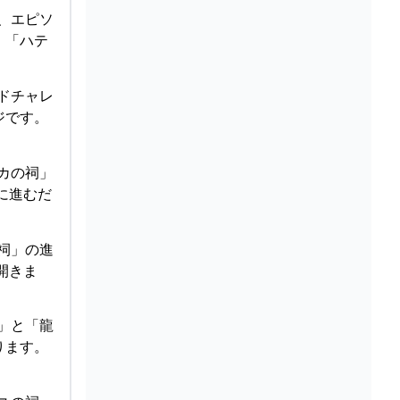
の、エピソ
、「ハテ
ードチャレ
ジです。
シカの祠」
に進むだ
の祠」の進
開きま
絵」と「龍
ります。