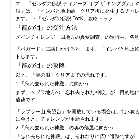
す。 『ゼルダの伝説 ティアーズ オブ ザ キングダ
泪」は、「インパと地上絵」クリア後に発生するチャレ
ます。 ・「ゼルダの伝説 TotK」攻略トップ
「龍の泪」の受注方法
メインチャレンジ「四地方の異変調査」の進行中、各
「ボガード」に話しかけると、まず、「インパと地上
トします。
「龍の泪」の攻略
以下、「龍の泪」クリアまでの流れです。
1.「忘れ去られた神殿」に向かう
まず、ヘブラ地方の「忘れ去られた神殿」が、目的地に
遺跡です。
「ラブラー山 鳥望台」を開放している場合は、北へ向
に会うと、チャレンジが更新されます。
2.「忘れ去られた神殿」の奥の部屋に向かう
「忘れ去られた神殿」は、それなりに広い遺跡ですが、